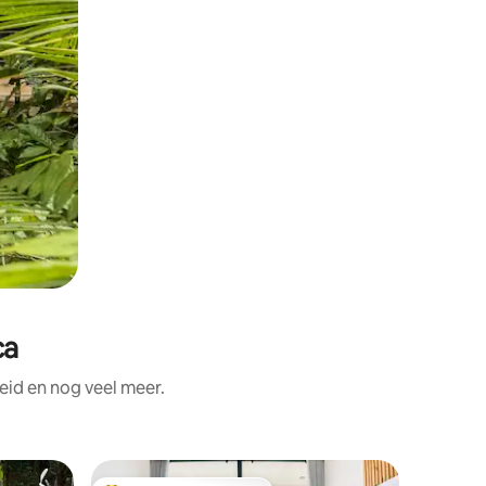
ca
id en nog veel meer.
Woning i