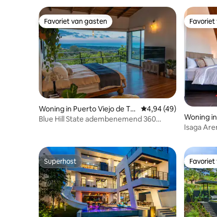
Favoriet van gasten
Favoriet
Favoriet van gasten
Favoriet
Woning in Puerto Viejo de Tal
Gemiddelde beoordelin
4,94 (49)
Woning in 
amanca
Blue Hill State adembenemend 360
Isaga Are
uitzicht op de oceaan
Superhost
Favoriet
Superhost
Favoriet