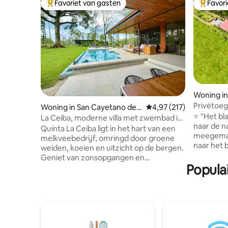
Favoriet van gasten
Favor
Topfavoriet van gasten
Topfavor
Woning i
Privétoega
Woning in San Cayetano de
Gemiddelde beoordeling
4,97 (217)
Aircondit
⭐️ "Het b
Venecia
La Ceiba, moderne villa met zwembad in
naar de n
melkveebedrijf
Quinta La Ceiba ligt in het hart van een
meegemaakt." 🌸 Een eige
melkveebedrijf, omringd door groene
naar het 
weiden, koeien en uitzicht op de bergen.
Geniet in
Geniet van zonsopgangen en
je op bij 
Popula
zonsondergangen vanuit deze woning
toekans spotten. Toega
met 3 slaapkamers. Tot de voorzieningen
Celeste ❄️
behoren een volledig uitgeruste keuken,
🪴 360° o
zeer comfortabele bedden en een
parkeerpl
eethoek buiten, plus een woonkamer
vuurplaat
met een hangbank, perfect om te
regenwoud
ontspannen en te genieten van de