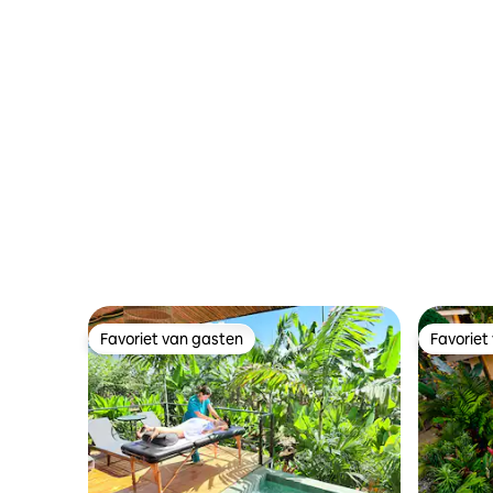
oceaan ~ Zwembad, barbecue en tuin
Favoriet van gasten
Favoriet
Favoriet van gasten
Favoriet