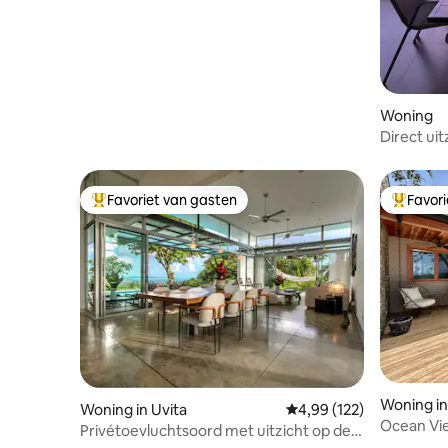
Woning
Direct ui
luxe villa
Favoriet van gasten
Favor
Topfavoriet van gasten
Topfavor
Woning i
Woning in Uvita
Gemiddelde beoordeling
4,99 (122)
Ocean Vie
Privétoevluchtsoord met uitzicht op de
privézw