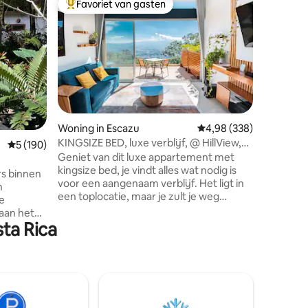
Favoriet van gasten
Favorie
Topfavoriet van gasten
Favorie
Casa Ne
Leuke vi
aantal va
Antonio!!
auto aanb
minuten 
stranden 
Biesanz e
stellen, 
ecensies
Woning in Escazu
Gemiddelde beoordeling
4,98 (338)
grote wo
KINGSIZE BED, luxe verblijf, @ HillView,
Gemiddelde beoordeling van 5 op 5, 190 recensies
5 (190)
met veel
groene gebieden, airco
Geniet van dit luxe appartement met
ontspann
kingsize bed, je vindt alles wat nodig is
het openb
rs binnen
voor een aangenaam verblijf. Het ligt in
niet nodi
n
een toplocatie, maar je zult je weg
verfriss
de
voelen van de stad. Dicht bij
om bij he
aan het
winkelcentra, restaurants,
ta Rica
s enkele
rondleidingen, enz. Je zult onder de
llanas.
indruk zijn van elk prachtig detail dat
inuten van
door Giulio is gemaakt, een
meria
gepassioneerde architect die graag
wee
harmonieuze en uitnodigende ruimtes
ers met
creëert. Het appartement is licht en