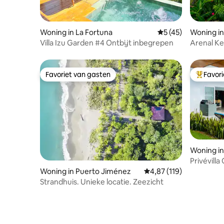
Woning in La Fortuna
Gemiddelde beoorde
5 (45)
Woning in
Villa Izu Garden #4 Ontbijt inbegrepen
Arenal Kel
vulkaan | 
Favoriet van gasten
Favor
Favoriet van gasten
Topfavor
Woning in
Privévilla
oceaan, l
Woning in Puerto Jiménez
Gemiddelde beoordeling
4,87 (119)
Strandhuis. Unieke locatie. Zeezicht