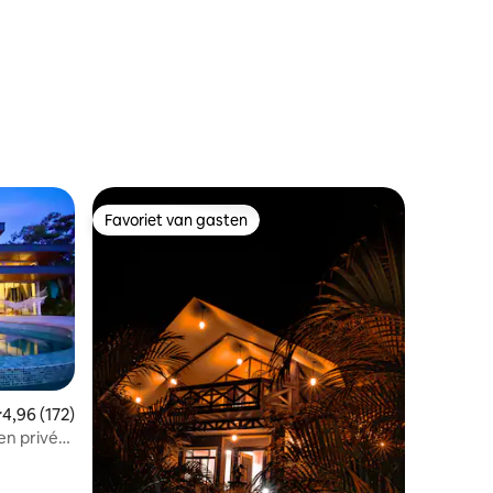
ecensies
Favoriet van gasten
Favoriet van gasten
emiddelde beoordeling van 4,96 op 5, 172 recensies
4,96 (172)
en privé-
ecensies