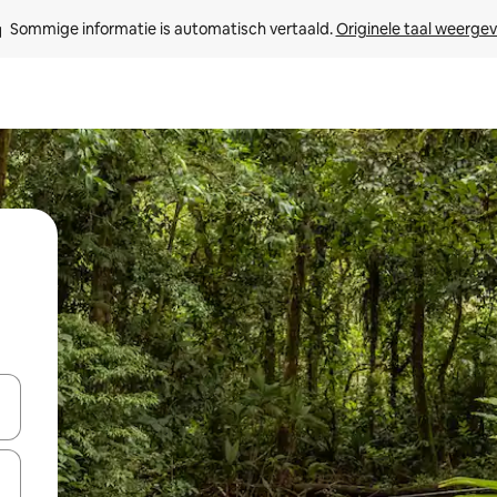
Sommige informatie is automatisch vertaald. 
Originele taal weerge
een keuze met je de pijltjestoetsen omhoog en omlaag, óf door te tikk