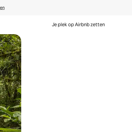
ven
Je plek op Airbnb zetten
en of swipen.