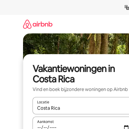
Ga
direct
naar
inhoud
Vakantiewoningen in
Costa Rica
Vind en boek bijzondere woningen op Airbnb
Locatie
Wanneer er resultaten beschikbaar zijn, maak je 
Aankomst