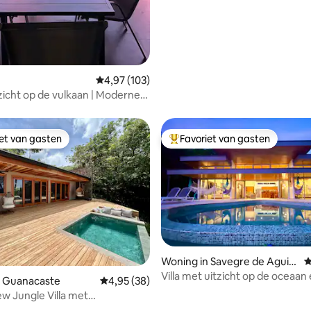
Gemiddelde beoordeling van 4,97 op 5, 103 r
4,97 (103)
tzicht op de vulkaan | Moderne
iet van gasten
Favoriet van gasten
iet van gasten
Topfavoriet van gasten
Woning in Savegre de Aguirr
G
e
Villa met uitzicht op de oceaan 
n Guanacaste
Gemiddelde beoordeling van 4,95 op 5, 38 r
4,95 (38)
 van 4,99 op 5, 122 recensies
infinitypool
w Jungle Villa met
embad