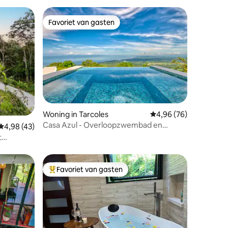
Favoriet van gasten
Favoriet van gasten
Woning in Tarcoles
Gemiddelde beoordelin
4,96 (76)
ecensies
Casa Azul - Overloopzwembad en
Gemiddelde beoordeling van 4,98 op 5, 43 recensies
4,98 (43)
uitzicht op de oceaan
t
Favoriet van gasten
Topfavoriet van gasten