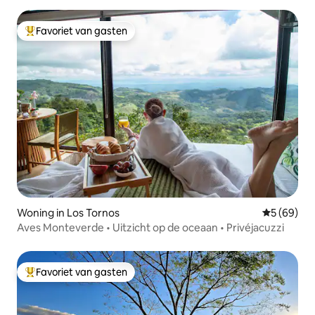
Favoriet van gasten
Topfavoriet van gasten
Woning in Los Tornos
Gemiddelde
5 (69)
Aves Monteverde • Uitzicht op de oceaan • Privéjacuzzi
Favoriet van gasten
Topfavoriet van gasten