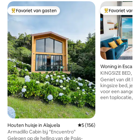
Favoriet van gasten
Favoriet van g
Topfavoriet van gasten
Topfavoriet van 
Woning in Escazu
KINGSIZE BED, luxe 
groene gebieden, 
Geniet van dit lu
kingsize bed, je vin
voor een aangenaam
een toplocatie, ma
voelen van de stad
winkelcentra, rest
rondleidingen, enz
indruk zijn van elk
Houten huisje in Alajuela
Gemiddelde beoordeling van 
5 (156)
door Giulio is gem
Armadillo Cabin bij "Encuentro"
gepassioneerde ar
Gelegen op de helling van de Poás-
harmonieuze en u