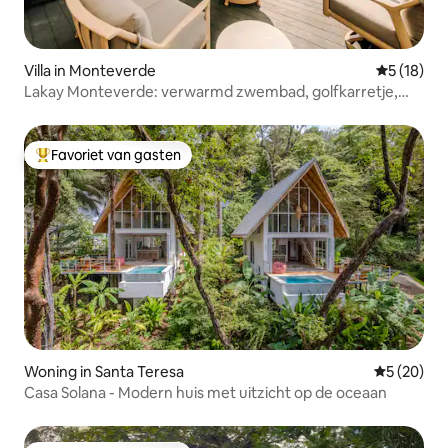
Villa in Monteverde
Gemiddelde
5 (18)
Lakay Monteverde: verwarmd zwembad, golfkarretje,
ontbijt
Favoriet van gasten
Topfavoriet van gasten
Woning in Santa Teresa
Gemiddelde
5 (20)
Casa Solana - Modern huis met uitzicht op de oceaan