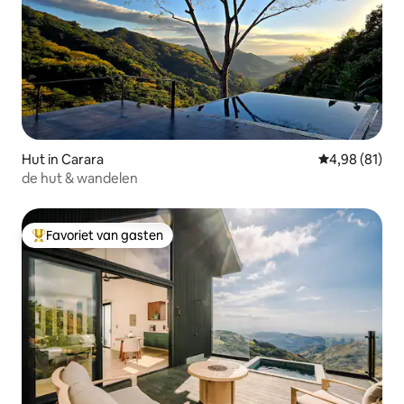
Hut in Carara
Gemiddelde be
4,98 (81)
de hut & wandelen
Favoriet van gasten
Topfavoriet van gasten