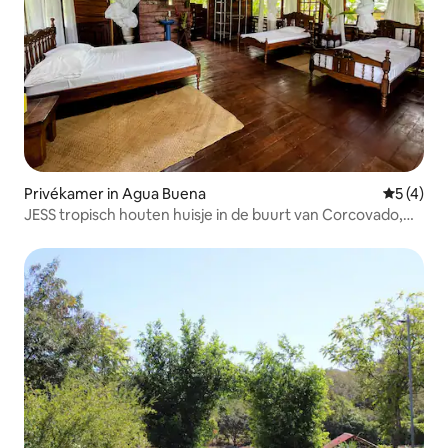
Privékamer in Agua Buena
Gemiddeld
5 (4)
JESS tropisch houten huisje in de buurt van Corcovado,
Osa