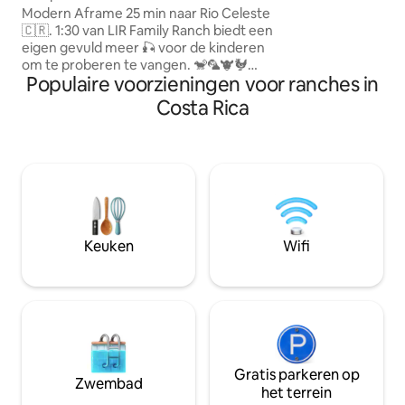
accommodatie bes
A-frame
Modern Aframe 25 min naar Rio Celeste
spectaculaire tui
🇨🇷. 1:30 van LIR Family Ranch biedt een
wilde dieren en G
eigen gevuld meer 🎣 voor de kinderen
waaronder vissen
om te proberen te vangen. 🐒🦜🐮🐓
mangroverondleid
Populaire voorzieningen voor ranches in
Meer dan 4.000 gemarkeerde
paardrijden, kajak
wandeltochten door ons bos van
Costa Rica
watervalwandeling
primaire jungle die leidt naar meer dan
het binnen- of b
2.000 rivier en een afgelegen waterval.
Of het nu 🐴 gaat om je eigen privétour
of zonsondergangen op de patio met
uitzicht op het meer van Nicaragua 🇳🇮
en 4🌋. Onze Ranch is gecertificeerd
'Plastic Neutral' via onze alliantie met
Costa Rica Makes Me Happy.4
Keuken
Wifi
wielaandrijving is nodig om toegang te
krijgen.
Gratis parkeren op
Zwembad
het terrein