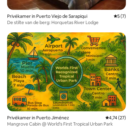
Privékamer in Puerto Viejo de Sarapiqui
Gemiddeld
5 (7)
De stilte van de berg: Horquetas River Lodge
Privékamer in Puerto Jiménez
Gemiddelde be
4,74 (27)
Mangrove Cabin @ World's First Tropical Urban Park