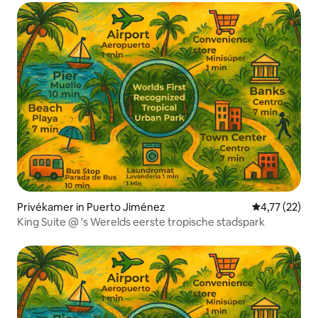
Privékamer in Puerto Jiménez
Gemiddelde be
4,77 (22)
King Suite @ 's Werelds eerste tropische stadspark