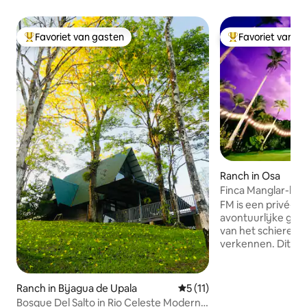
Favoriet van gasten
Favoriet van g
Topfavoriet van gasten
Topfavoriet van 
Ranch in Osa
Finca Manglar-bo
rondleidingen in
FM is een privé-oa
avontuurlijke gez
van het schiereila
verkennen. Dit lux
regenwoudretraite 
ontsnappen aan de
dagelijks leven en
Ranch in Bijagua de Upala
Gemiddelde beoordeling van
5 (11)
rust en stilte van 
Bosque Del Salto in Rio Celeste Modern