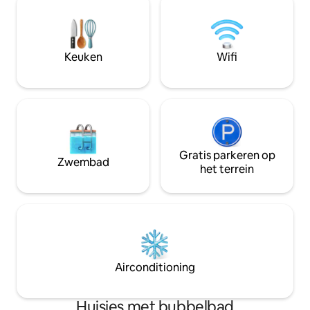
gebied en San José splitsen door hier
villa 's met dubbe
een nacht door te brengen of, als je naar
zwembad met ongel
Pacuare River of naar Tortuguero
yogaplatform en 
National Park gaat, is dit inderdaad je
Super snelle 30 m
Keuken
Wifi
accommodatie
vanuit de jungle"
Gratis parkeren op
Zwembad
het terrein
Airconditioning
Huisjes met bubbelbad