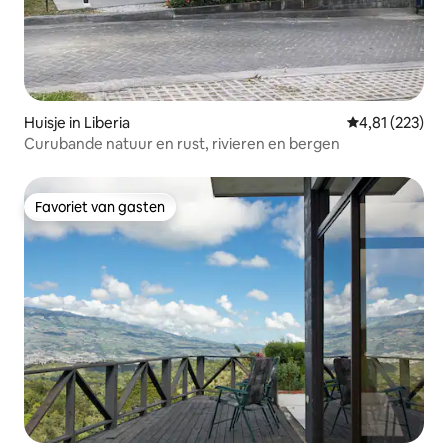
Huisje in Liberia
Gemiddelde beo
4,81 (223)
Curubande natuur en rust, rivieren en bergen
Favoriet van gasten
Favoriet van gasten