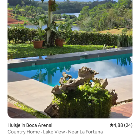
Huisje in Boca Arenal
Gemiddelde be
4,88 (24)
Country Home · Lake View · Near La Fortuna