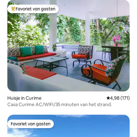
Favoriet van gasten
Topfavoriet van gasten
Huisje in Curime
Gemiddelde beo
4,98 (171)
Casa Curime AC/WIFI/35 minuten van het strand.
Favoriet van gasten
Favoriet van gasten