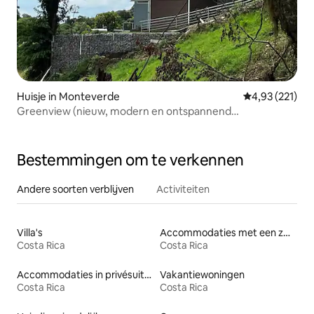
Huisje in Monteverde
Gemiddelde beo
4,93 (221)
Greenview (nieuw, modern en ontspannend
appartement)
Bestemmingen om te verkennen
Andere soorten verblijven
Activiteiten
Villa's
Accommodaties met een zwembad
Costa Rica
Costa Rica
Accommodaties in privésuites
Vakantiewoningen
Costa Rica
Costa Rica