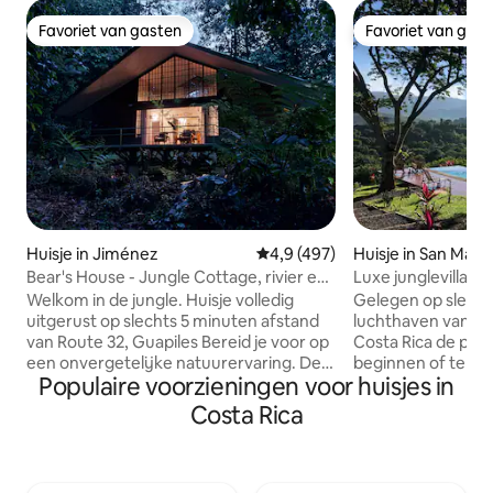
Favoriet van gasten
Favoriet van gas
Favoriet van gasten
Favoriet van gas
Huisje in Jiménez
Gemiddelde beoordeling van 4,
4,9 (497)
Huisje in San Mate
Bear's House - Jungle Cottage, rivier en
Luxe junglevilla. P
waterval
Starlink!
Welkom in de jungle. Huisje volledig
Gelegen op slecht
uitgerust op slechts 5 minuten afstand
luchthaven van San
van Route 32, Guapiles Bereid je voor op
Costa Rica de per
een onvergetelijke natuurervaring. De
beginnen of te ei
Populaire voorzieningen voor huisjes in
accommodatie ligt midden in de jungle
Breng wat tijd doo
en heeft een eigen waterval om naar te
rust te komen en
Costa Rica
kijken en een zwemplek. Je ziet en
natuur te ervaren.
hoort vogels, apen en een grote
voorzien van gewe
verscheidenheid aan wilde dieren Je
gemaakt van lokal
kunt de lange reis tussen het Caribisch
ingrediënten. Wij 