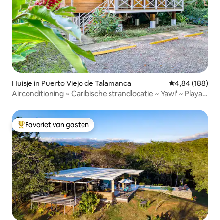
Huisje in Puerto Viejo de Talamanca
Gemiddelde beo
4,84 (188)
Airconditioning ~ Caribische strandlocatie ~ Yawi' ~ Playa
Chiquita
Favoriet van gasten
Topfavoriet van gasten