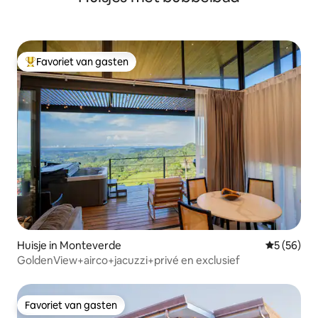
Favoriet van gasten
Topfavoriet van gasten
Huisje in Monteverde
Gemiddelde
5 (56)
GoldenView+airco+jacuzzi+privé en exclusief
Favoriet van gasten
Favoriet van gasten