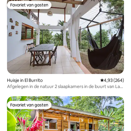
Favoriet van gasten
Favoriet van gasten
Huisje in El Burrito
Gemiddelde beo
4,93 (264)
Afgelegen in de natuur 2 slaapkamers in de buurt van La
Fortuna
Favoriet van gasten
Favoriet van gasten