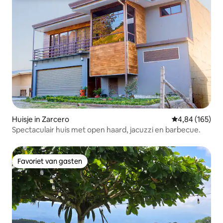
Huisje in Zarcero
Gemiddelde beo
4,84 (165)
Spectaculair huis met open haard, jacuzzi en barbecue.
Favoriet van gasten
Favoriet van gasten