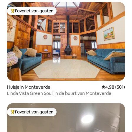
Favoriet van gasten
Topfavoriet van gasten
Huisje in Monteverde
Gemiddelde beo
4,98 (501)
Linda Vista Green Soul, in de buurt van Monteverde
Favoriet van gasten
Topfavoriet van gasten