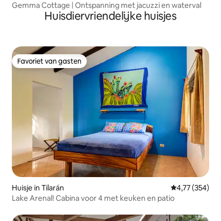
Gemma Cottage | Ontspanning met jacuzzi en waterval
Huisdiervriendelijke huisjes
Favoriet van gasten
Favoriet van gasten
Huisje in Tilarán
Gemiddelde beo
4,77 (354)
Lake Arenal! Cabina voor 4 met keuken en patio