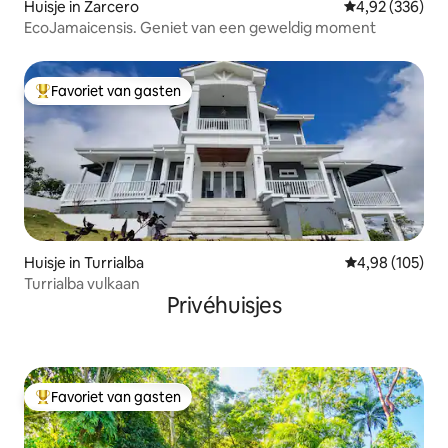
Huisje in Zarcero
Gemiddelde beo
4,92 (336)
EcoJamaicensis. Geniet van een geweldig moment
Favoriet van gasten
Topfavoriet van gasten
Huisje in Turrialba
Gemiddelde beo
4,98 (105)
Turrialba vulkaan
Privéhuisjes
Favoriet van gasten
Topfavoriet van gasten