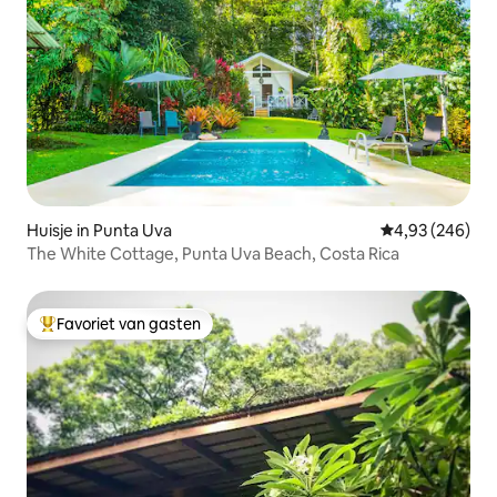
Huisje in Punta Uva
Gemiddelde beo
4,93 (246)
The White Cottage, Punta Uva Beach, Costa Rica
Favoriet van gasten
Topfavoriet van gasten