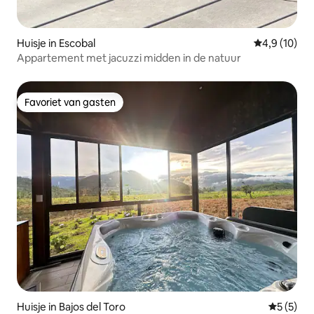
Huisje in Escobal
Gemiddelde b
4,9 (10)
Appartement met jacuzzi midden in de natuur
Favoriet van gasten
Favoriet van gasten
Huisje in Bajos del Toro
Gemiddeld
5 (5)