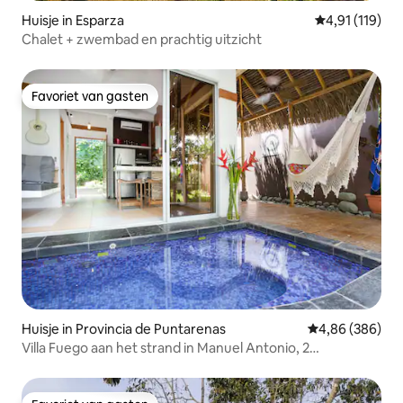
Huisje in Esparza
Gemiddelde be
4,91 (119)
Chalet + zwembad en prachtig uitzicht
Favoriet van gasten
Favoriet van gasten
Huisje in Provincia de Puntarenas
Gemiddelde beo
4,86 (386)
Villa Fuego aan het strand in Manuel Antonio, 2
slaapkamers