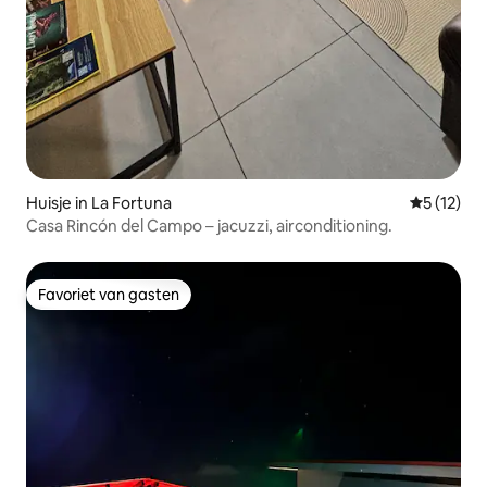
Huisje in La Fortuna
Gemiddeld
5 (12)
Casa Rincón del Campo – jacuzzi, airconditioning.
Favoriet van gasten
Favoriet van gasten