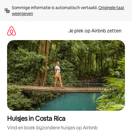
Ga
Sommige informatie is automatisch vertaald. 
Originele taal 
direct
weergeven
naar
inhoud
Je plek op Airbnb zetten
Huisjes in Costa Rica
Vind en boek bijzondere huisjes op Airbnb