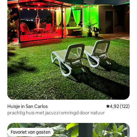
Huisje in San Carlos
Gemiddelde beo
4,92 (122)
prachtig huis met jacuzzi omringd door natuur
Favoriet van gasten
Favoriet van gasten