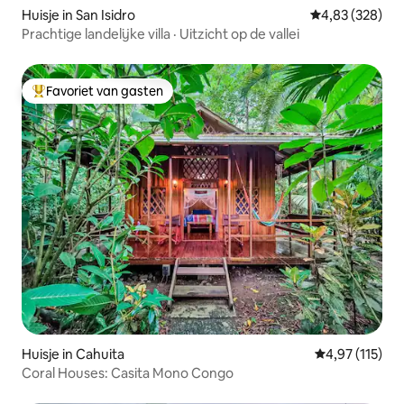
Huisje in San Isidro
Gemiddelde beo
4,83 (328)
Prachtige landelijke villa · Uitzicht op de vallei
Favoriet van gasten
Topfavoriet van gasten
Huisje in Cahuita
Gemiddelde be
4,97 (115)
Coral Houses: Casita Mono Congo