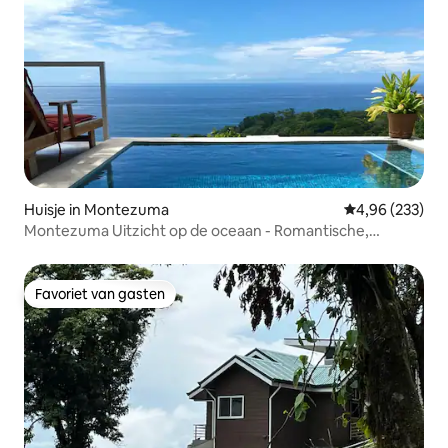
Huisje in Montezuma
Gemiddelde beo
4,96 (233)
Montezuma Uitzicht op de oceaan - Romantische,
ontspannende luxe
Favoriet van gasten
Favoriet van gasten