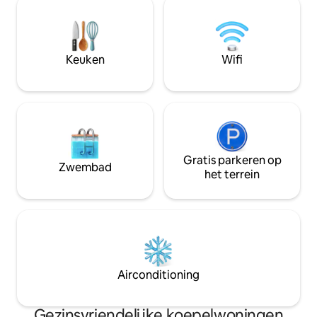
Voorzieningen zijn privacy,
badkamer en snel i
airconditioning, warm water,
wat je nodig hebt
regendouche, keuken, barbecue, wifi,
vakantie te creëren. 5 min centr
werkruimte voor werken op afstand,
min avonturenpark
privéparkeergelegenheid en
Keuken
Wifi
Reserve 15 min M
beveiligingscamera's. 🌿
Gratis parkeren op
Zwembad
het terrein
Airconditioning
Gezinsvriendelijke koepelwoningen