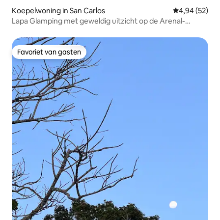
Koepelwoning in San Carlos
Gemiddelde be
4,94 (52)
Lapa Glamping met geweldig uitzicht op de Arenal-
vulkaan.
Favoriet van gasten
Favoriet van gasten