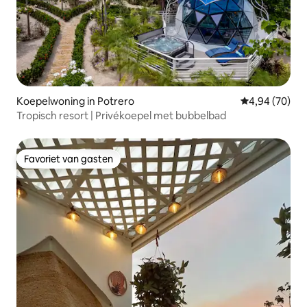
Koepelwoning in Potrero
Gemiddelde be
4,94 (70)
Tropisch resort | Privékoepel met bubbelbad
Favoriet van gasten
Favoriet van gasten