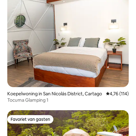
Koepelwoning in San Nicolás District, Cartago
Gemiddelde be
4,76 (114)
Tocuma Glamping 1
Favoriet van gasten
Favoriet van gasten