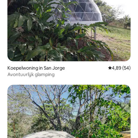
Koepelwoning in San Jorge
Gemiddelde be
4,89 (54)
Avontuurlijk glamping