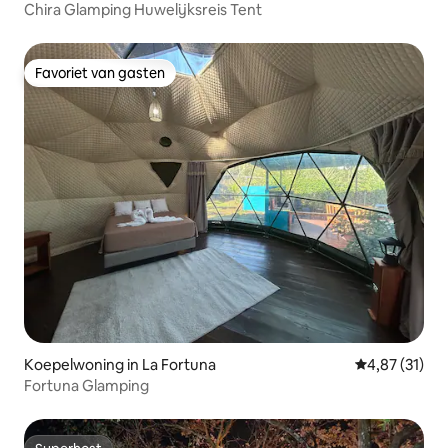
Chira Glamping Huwelijksreis Tent
Favoriet van gasten
Favoriet van gasten
Koepelwoning in La Fortuna
Gemiddelde be
4,87 (31)
Fortuna Glamping