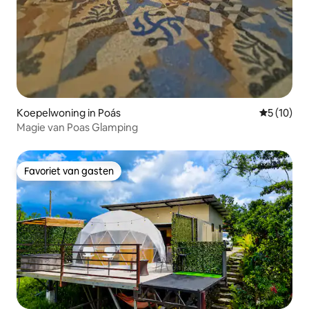
Koepelwoning in Poás
Gemiddelde
5 (10)
Magie van Poas Glamping
Favoriet van gasten
Favoriet van gasten