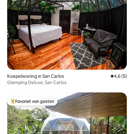
Koepelwoning in San Carlos
Gemiddelde 
4,6 (5)
Glamping Deluxe, San Carlos
Favoriet van gasten
Topfavoriet van gasten