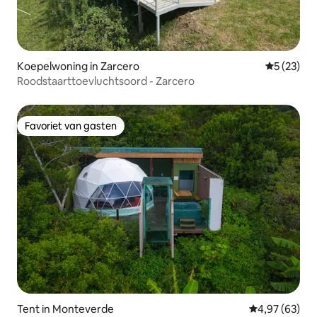
Koepelwoning in Zarcero
Gemiddelde
5 (23)
Roodstaarttoevluchtsoord - Zarcero
Favoriet van gasten
Favoriet van gasten
Tent in Monteverde
Gemiddelde be
4,97 (63)