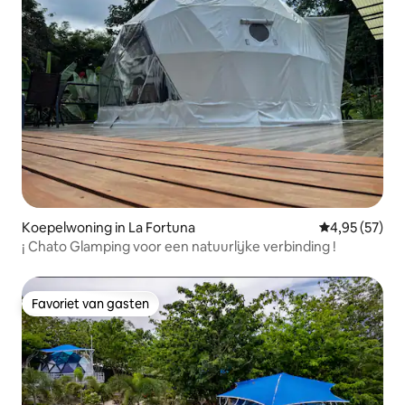
Koepelwoning in La Fortuna
Gemiddelde be
4,95 (57)
¡ Chato Glamping voor een natuurlijke verbinding !
Favoriet van gasten
Favoriet van gasten