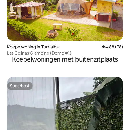
Koepelwoning in Turrialba
Gemiddelde be
4,88 (78)
Las Colinas Glamping (Domo #1)
Koepelwoningen met buitenzitplaats
Superhost
Superhost