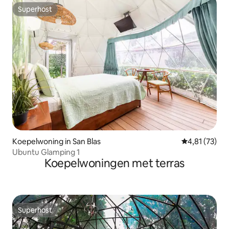
Superhost
Superhost
Koepelwoning in San Blas
Gemiddelde be
4,81 (73)
Ubuntu Glamping 1
Koepelwoningen met terras
Superhost
Superhost