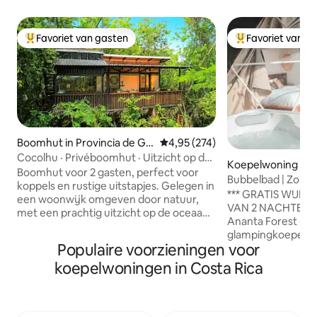
Favoriet van gasten
Favoriet van g
Topfavoriet van gasten
Topfavoriet van 
Boomhut in Provincia de Gu
Gemiddelde beoordeling van 4,9
4,95 (274)
anacaste
Cocolhu · Privéboomhut · Uitzicht op de
Koepelwoning in 
oceaan ·
Boomhut voor 2 gasten, perfect voor
Bubbelbad | Zonso
koppels en rustige uitstapjes. Gelegen in
op de Golf | Loft N
*** GRATIS WIJNF
een woonwijk omgeven door natuur,
VAN 2 NACHTEN OF MEER
met een prachtig uitzicht op de oceaan
Ananta Forest - o
en de bergen. Slechts 3-4 minuten
glampingkoepel in
rijden of 25 minuten lopen van het
Populaire voorzieningen voor
Ontspan in de hot 
centrum van Tamarindo. Ontspan in het
hangmattuin, waar
koepelwoningen in Costa Rica
kleine zwembad onder de bomen, kom
een prachtig uitzi
tot rust in hangmatten, geniet van koffie
zonsondergang, de
in de tropische tuin en bekijk de
Uitgerust met 2 k
zonsondergangen vanaf het terras.
panoramisch uitzi