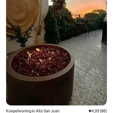
Koepelwoning in Alto San Juan
Gemiddelde be
4,93 (86)