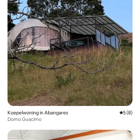
Koepelwoning in Abangares
Gemiddeld
5 (8)
Domo Guacimo