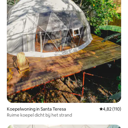
Koepelwoning in Santa Teresa
Gemiddelde beo
4,82 (110)
Ruime koepel dicht bij het strand