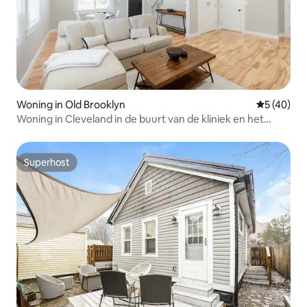
Woning in Old Brooklyn
Gemiddelde
5 (40)
Woning in Cleveland in de buurt van de kliniek en het
centrum van CLE
Superhost
Superhost