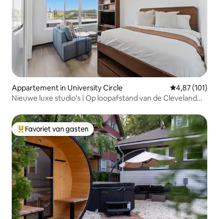
Appartement in University Circle
Gemiddelde beo
4,87 (101)
Nieuwe luxe studio's | Op loopafstand van de Cleveland
Clinic
Favoriet van gasten
Topfavoriet van gasten