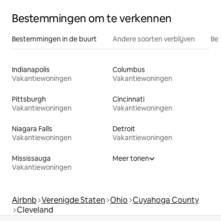
Bestemmingen om te verkennen
Bestemmingen in de buurt
Andere soorten verblijven
Bes
Indianapolis
Columbus
Vakantiewoningen
Vakantiewoningen
Pittsburgh
Cincinnati
Vakantiewoningen
Vakantiewoningen
Niagara Falls
Detroit
Vakantiewoningen
Vakantiewoningen
Mississauga
Meer tonen
Vakantiewoningen
Airbnb
Verenigde Staten
Ohio
Cuyahoga County
Cleveland