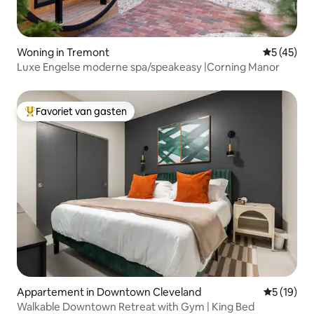
Woning in Tremont
Gemiddelde
5 (45)
Luxe Engelse moderne spa/speakeasy |Corning Manor
Favoriet van gasten
Topfavoriet van gasten
Appartement in Downtown Cleveland
Gemiddelde
5 (19)
Walkable Downtown Retreat with Gym | King Bed