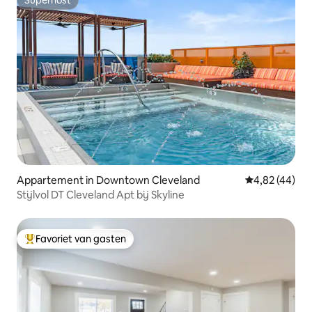
Superhost
Superhost
Appartement in Downtown Cleveland
Gemiddelde be
4,82 (44)
Stijlvol DT Cleveland Apt bij Skyline
Favoriet van gasten
Topfavoriet van gasten