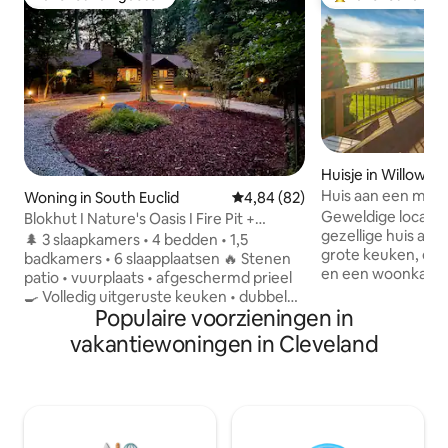
Favoriet van gasten
Topfavoriet van 
Huisje in Willowick
Huis aan een meer
Woning in South Euclid
Gemiddelde beoordeling van 4,
4,84 (82)
Geweldige locatie 
Blokhut I Nature's Oasis I Fire Pit +
gezellige huis aa
Gazebo
🌲 3 slaapkamers • 4 bedden • 1,5
grote keuken, ee
badkamers • 6 slaapplaatsen 🔥 Stenen
en een woonkame
patio • vuurplaats • afgeschermd prieel
kingsize bed. Het huisje is op zichzelf af,
🍳 Volledig uitgeruste keuken • dubbele
dus je kunt geniet
Populaire voorzieningen in
ovens • eetgelegenheid 🪵 Blokhut vibes
maar we wonen o
• uitzicht op de natuur in elke kamer 🪟
vakantiewoningen in Cleveland
afstand, dus we ku
Kamer voor alle seizoenen met
ons nodig hebt. Geniet van een
speeltafel + loungeruimte Parkeerplaats
ochtendkoffie op h
🚗 op de oprit voor 5 auto's + carport 📍
naar de natuur kij
Naast Euclid Creek-reservering • 20
zonsondergangen 
minuten naar Downtown Cle Deze
in slaap valt met 