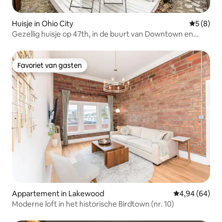
Huisje in Ohio City
Gemiddeld
5 (8)
Gezellig huisje op 47th, in de buurt van Downtown en
Lake Erie
Favoriet van gasten
Favoriet van gasten
Appartement in Lakewood
Gemiddelde be
4,94 (64)
Moderne loft in het historische Birdtown (nr. 10)