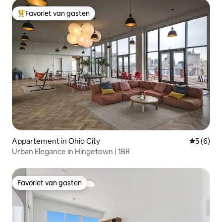
Favoriet van gasten
Topfavoriet van gasten
Appartement in Ohio City
Gemiddeld
5 (6)
Urban Elegance in Hingetown | 1BR
Favoriet van gasten
Favoriet van gasten