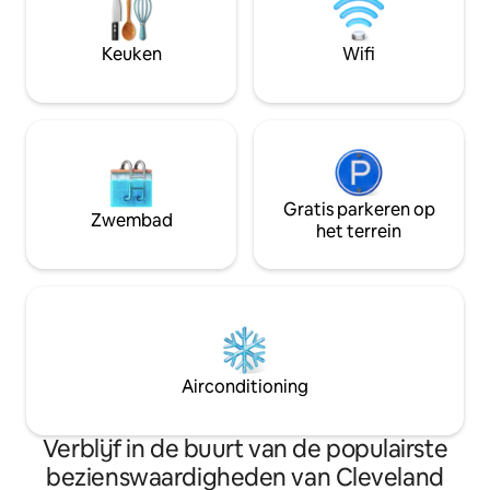
blokhut uit het midden van de vorige
meer. Je zult vers
eeuw is subtiel weggestopt en biedt
schoonheid en rus
rust, ruimte en een echte verbinding
Keuken
Wifi
huisje.
met de natuur — allemaal op slechts
enkele minuten van het centrum van
Cleveland!
Gratis parkeren op
Zwembad
het terrein
Airconditioning
Verblijf in de buurt van de populairste
bezienswaardigheden van Cleveland