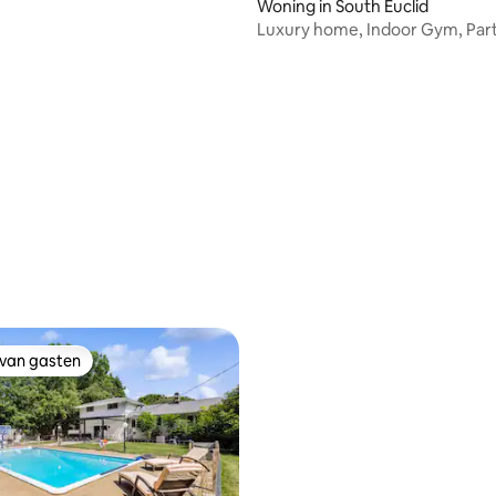
Woning in South Euclid
Luxury home, Indoor Gym, Par
friendly!
 van gasten
 van gasten