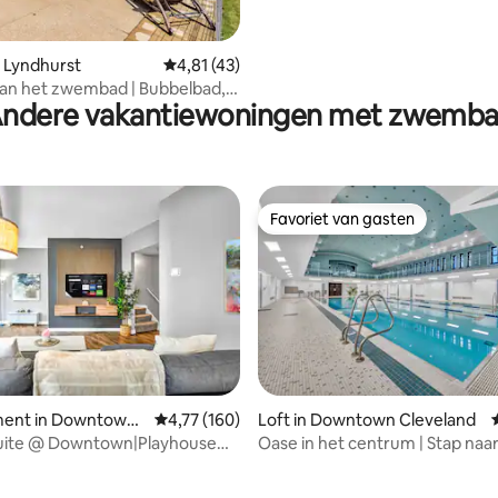
 Lyndhurst
Gemiddelde beoordeling van 4,81 op 5, 43 r
4,81 (43)
aan het zwembad | Bubbelbad,
ndere vakantiewoningen met zwemb
elkamer
Favoriet van gasten
Favoriet van gasten
ent in Downtown
Gemiddelde beoordeling van 4,77 op 5, 160 r
4,77 (160)
Loft in Downtown Cleveland
d
Suite @ Downtown|Playhouse
Oase in het centrum | Stap naar
ad+fitnessruimte
| Zwembad + fitnessruimte