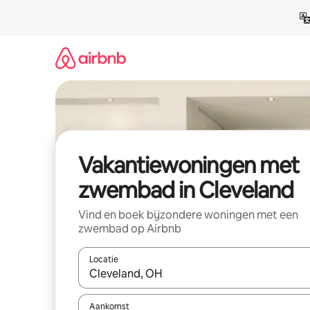
Ga
direct
naar
inhoud
Vakantiewoningen met
zwembad in Cleveland
Vind en boek bijzondere woningen met een
zwembad op Airbnb
Locatie
Wanneer er resultaten beschikbaar zijn, maak je 
Aankomst