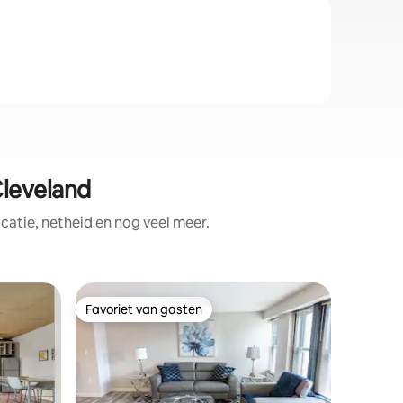
leveland
atie, netheid en nog veel meer.
Appartem
Favoriet van gasten
Superho
Favoriet van gasten
Superho
eveland
Luxe Dow
Parking
Mooi Dow
Appartem
East Bank
wat Cleve