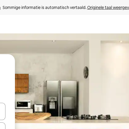
Sommige informatie is automatisch vertaald. 
Originele taal weerge
een keuze met je de pijltjestoetsen omhoog en omlaag, óf door te tikk