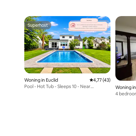
Superhost
Superhost
Woning in Euclid
Gemiddelde beoordelin
4,77 (43)
Pool - Hot Tub - Sleeps 10 - Near
Woning in
Cleveland
4 bedroo
Park acce