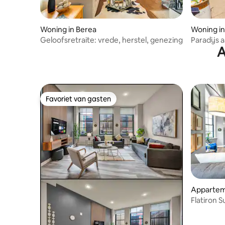
Woning in Berea
Woning in
Geloofsretraite: vrede, herstel, genezing
Paradijs 
A
tuin, spe
Favoriet van gasten
Favoriet van gasten
Appartem
Clevelan
Flatiron 
SQ|Zwemb