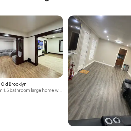
g van 4,77 op 5, 43 recensies
 Old Brooklyn
m 1.5 bathroom large home w/
ss