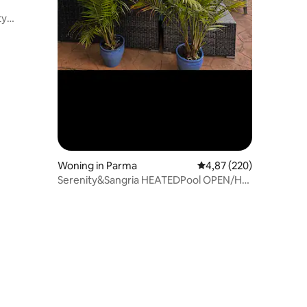
ty
Woning in Parma
Gemiddelde beoordeling
4,87 (220)
Serenity&Sangria HEATEDPool OPEN/Hot
TubGame Table