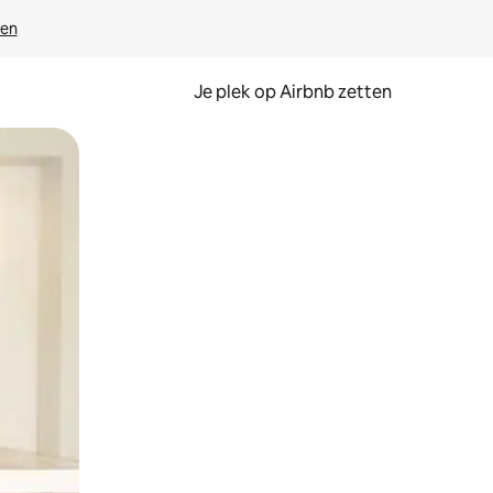
ven
Je plek op Airbnb zetten
en of swipen.