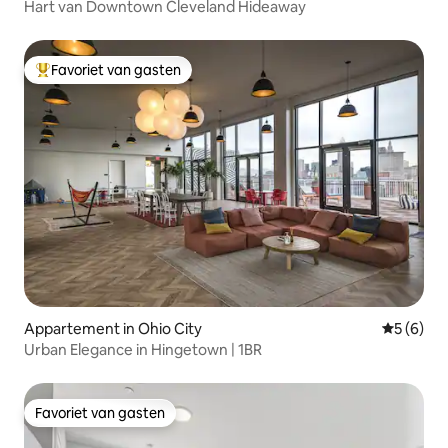
Hart van Downtown Cleveland Hideaway
Favoriet van gasten
Topfavoriet van gasten
Appartement in Ohio City
Gemiddeld
5 (6)
Urban Elegance in Hingetown | 1BR
Favoriet van gasten
Favoriet van gasten