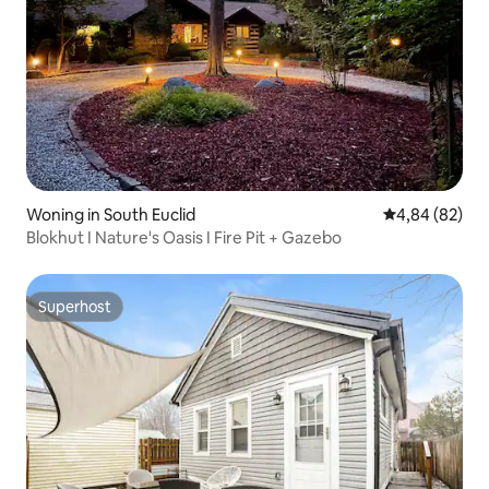
Woning in South Euclid
Gemiddelde be
4,84 (82)
Blokhut I Nature's Oasis I Fire Pit + Gazebo
Superhost
Superhost