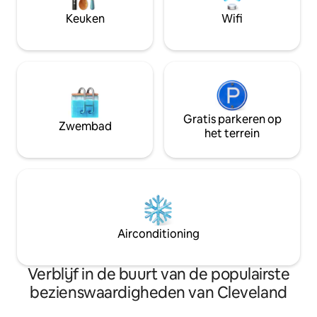
moderne keuken ✔️ Smart-tv ✔️ Snelle
meer. Je zult vers
Keuken
Wifi
wifi ✔️ Werkplek ✔️ Wasmachine/droger
schoonheid en rus
✔️ Parkeergelegenheid beschikbaar $ ✔️
huisje.
24/7 beveiliging ✔️ Fitnesscentrum Zie
hieronder meer!
Gratis parkeren op
Zwembad
het terrein
Airconditioning
Verblijf in de buurt van de populairste
bezienswaardigheden van Cleveland