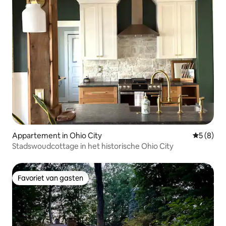
Appartement in Ohio City
Gemiddeld
5 (8)
Stadswoudcottage in het historische Ohio City
Favoriet van gasten
Favoriet van gasten