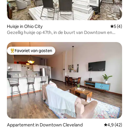
Huisje in Ohio City
Gemiddeld
5 (4)
Gezellig huisje op 47th, in de buurt van Downtown en
Lake Erie
Favoriet van gasten
Topfavoriet van gasten
Appartement in Downtown Cleveland
Gemiddelde b
4,9 (42)