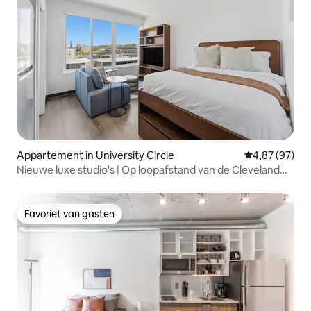
Appartement in University Circle
Gemiddelde be
4,87 (97)
Nieuwe luxe studio's | Op loopafstand van de Cleveland
Clinic
Favoriet van gasten
Favoriet van gasten