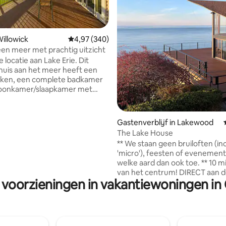
g van 4,85 op 5, 80 recensies
Willowick
Gemiddelde beoordeling van 4,97 op 5, 340 r
4,97 (340)
een meer met prachtig uitzicht
locatie aan Lake Erie. Dit
 huis aan het meer heeft een
uken, een complete badkamer
oonkamer/slaapkamer met
zichzelf af,
nt genieten van je afzondering,
wonen op ongeveer 200 meter
Gastenverblijf in Lakewood
dus we kunnen je helpen als je
The Lake House
niet van een
** We staan geen bruiloften (inc
fie op het terras terwijl je
'micro'), feesten of evenemen
tuur kijkt, spectaculaire
welke aard dan ook toe. ** 10 minuten
gangen op de eigen patio en
van het centrum! DIRECT aan de kustlijn
alt met de geluiden van het
 voorzieningen in vakantiewoningen in
van Lake Erie, vrijdragend bov
zult versteld staan van de
water. Helemaal privé aan het 
d en rust van dit geweldige
Ervaar het geluid van de golve
echt ontspannen uitje. HET UITZICHT -
Panoramisch uitzicht op het E