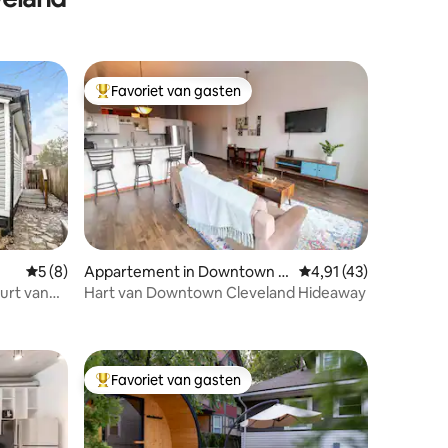
Favoriet van gasten
Topfavoriet van gasten
Gemiddelde beoordeling van 5 op 5, 8 recensies
5 (8)
Appartement in Downtown C
Gemiddelde beoordeli
4,91 (43)
leveland
uurt van
Hart van Downtown Cleveland Hideaway
ecensies
Favoriet van gasten
Topfavoriet van gasten