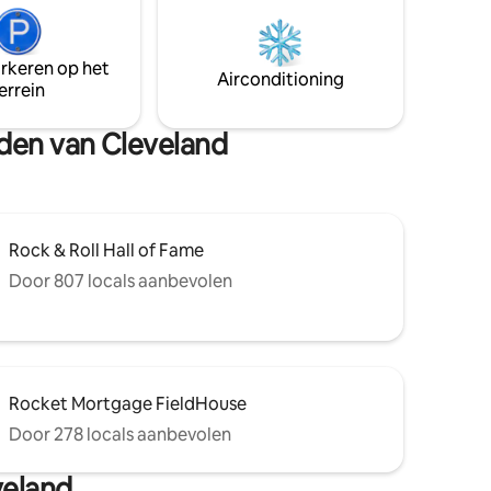
romerige
r
arkeren op het
 van
Airconditioning
errein
midden
.
eden van Cleveland
Rock & Roll Hall of Fame
Door 807 locals aanbevolen
Rocket Mortgage FieldHouse
Door 278 locals aanbevolen
veland