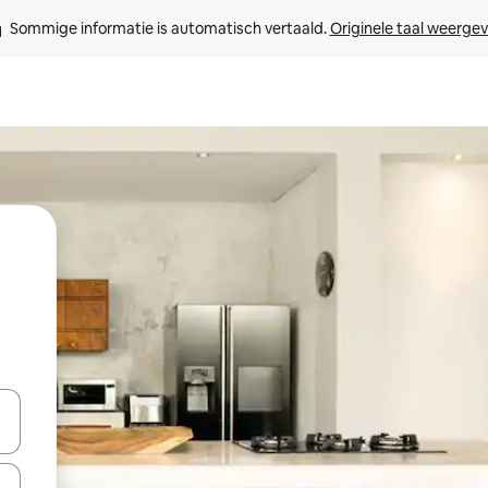
Sommige informatie is automatisch vertaald. 
Originele taal weerge
een keuze met je de pijltjestoetsen omhoog en omlaag, óf door te tikk