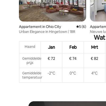
Appartement in Ohio City
Gemiddelde beoord
5 (6)
Apparteme
rcle
Urban Elegance in Hingetown | 1BR
Nieuwe lu
Wat 
van de Cl
Maand
Jan
Feb
Mrt
€ 72
€ 74
€ 82
Gemiddelde
prijs
-2°C
0°C
4°C
Gemiddelde
temperatuur