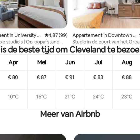
eling van 5 op 5, 6 recensies
nt in University Ci
Gemiddelde beoordeling van 4,87 op 5, 99 r
4,87 (99)
Appartement in Downtown C
leveland
xe studio's | Op loopafstand
Studio in de buurt van het Grea
is de beste tijd om Cleveland te bezo
eveland Clinic
Science Center
Apr
Mei
Jun
Jul
Aug
€ 80
€ 87
€ 91
€ 83
€ 88
10°C
16°C
21°C
24°C
23°C
Meer van Airbnb