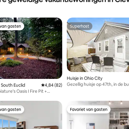
 van gasten
Superhost
 van gasten
Superhost
Huisje in Ohio City
Gezellig huisje op 47th, in de b
eling van 5 op 5, 8 recensies
 South Euclid
Gemiddelde beoordeling van 4,84 op 5, 82 r
4,84 (82)
Downtown en Lake Erie
Nature's Oasis I Fire Pit +
 van gasten
Favoriet van gasten
 van gasten
Favoriet van gasten