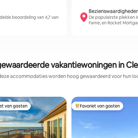
Bezienswaardigheden 
elde beoordeling van 4,7 van
De populairste plekken in
Fame, en Rocket Mortga
ewaardeerde vakantiewoningen in Cle
 deze accommodaties worden hoog gewaardeerd voor hun loca
iet van gasten
Favoriet van gasten
iet van gasten
Topfavoriet van gasten