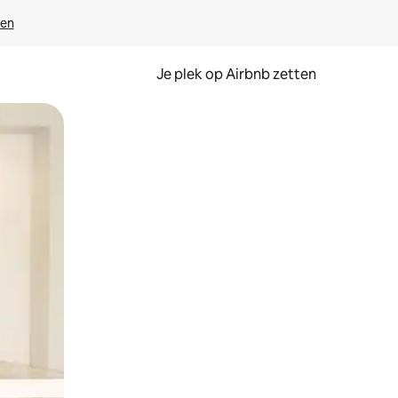
ven
Je plek op Airbnb zetten
en of swipen.