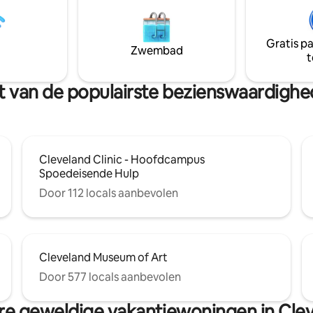
de omliggende wilde dieren. D
zonsondergangen. HET INTERIEUR - Het
zorgvuldig ontworpen interieu
Gratis p
combineert de tijdloze charme
Zwembad
t
moderne architectuur uit het 
van de eeuw met high-end luxe
urt van de populairste bezienswaardigh
Cleveland Clinic - Hoofdcampus
Spoedeisende Hulp
Door 112 locals aanbevolen
Cleveland Museum of Art
Door 577 locals aanbevolen
e geweldige vakantiewoningen in Cle