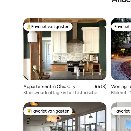
Favoriet van gasten
Favoriet
Topfavoriet van gasten
Favoriet
Appartement in Ohio City
Gemiddelde beoord
5 (8)
Woning in
Stadswoudcottage in het historische
Blokhut I 
Ohio City
Gazebo
Favoriet van gasten
Favoriet
Topfavoriet van gasten
Favoriet