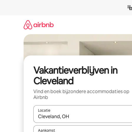
Ga
direct
naar
inhoud
Vakantieverblijven in
Cleveland
Vind en boek bijzondere accommodaties op
Airbnb
Locatie
Wanneer er resultaten beschikbaar zijn, maak je 
Aankomst