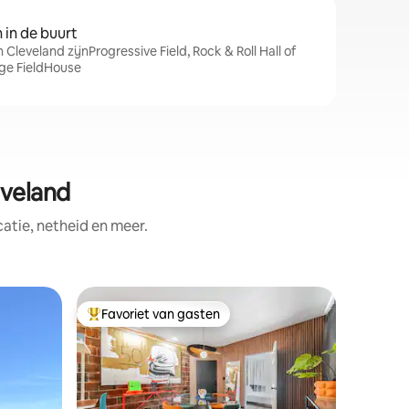
in de buurt
 Cleveland zijnProgressive Field, Rock & Roll Hall of
ge FieldHouse
veland
tie, netheid en meer.
Apparte
Favoriet van gasten
Favorie
Topfavoriet van gasten
Favorie
leveland
Luxe ap
dak, bubb
Deze stij
eclectisc
zichtbare
indeling.