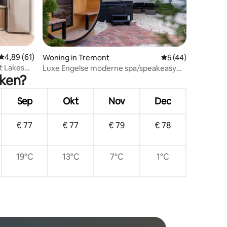
ecensies
Gemiddelde beoordeling van 4,89 op 5, 61 recensies
4,89 (61)
Woning in Tremont
Gemiddelde beoorde
5 (44)
t Lakes
Luxe Engelse moderne spa/speakeasy
eken?
|Corning Manor
Sep
Okt
Nov
Dec
€ 77
€ 77
€ 79
€ 78
19°C
13°C
7°C
1°C