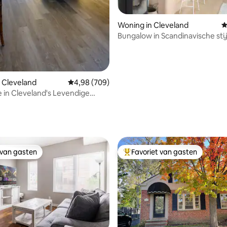
Woning in Cleveland
G
Bungalow in Scandinavische stij
 Cleveland
Gemiddelde beoordeling van 4,98 op 5, 709 r
4,98 (709)
e in Cleveland's Levendige
 van 4,98 op 5, 108 recensies
 van gasten
Favoriet van gasten
 van gasten
Topfavoriet van gasten