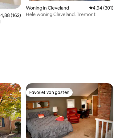
Woning in Cleveland
Gemiddelde beoordeling
4,94 (301)
Hele woning Cleveland. Tremont
emiddelde beoordeling van 4,88 op 5, 162 recensies
4,88 (162)
l
ecensies
Favoriet van gasten
Favoriet van gasten