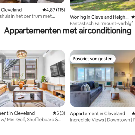
 van 4,93 op 5, 156 recensies
 Cleveland
Gemiddelde beoordeling van 4,87 op 5, 115 r
4,87 (115)
shuis in het centrum met
Woning in Cleveland Height
G
ge Unit 5
s
Fantastisch Fairmount-verblijf
Appartementen met airconditioning
st
Favoriet van gasten
st
Favoriet van gasten
 van 4,77 op 5, 160 recensies
ent in Cleveland
Gemiddelde beoordeling van 5 op 5, 3 r
5 (3)
Appartement in Cleveland
G
 w/ Mini Golf, Shuffleboard &
Incredible Views | Downtown | 
Parking