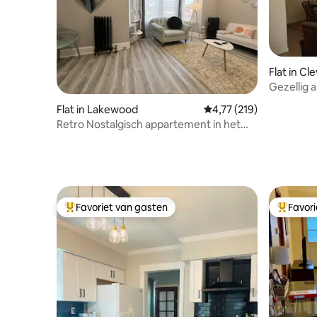
Flat in Cl
Gezellig
Flat in Lakewood
Gemiddelde beoordeling
4,77 (219)
Retro Nostalgisch appartement in het
hart van Lakewood
Favoriet van gasten
Favor
Topfavoriet van gasten
Topfavor