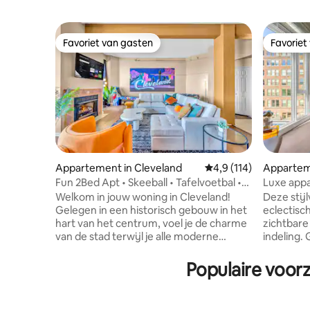
Favoriet van gasten
Favoriet
Favoriet van gasten
Favoriet
Appartement in Cleveland
Gemiddelde beoordelin
4,9 (114)
Appartem
Fun 2Bed Apt • Skeeball • Tafelvoetbal •
Luxe app
GRATIS PARKEREN
dak, bubb
Welkom in jouw woning in Cleveland!
Deze stij
Gelegen in een historisch gebouw in het
eclectisc
hart van het centrum, voel je de charme
zichtbare
van de stad terwijl je alle moderne
indeling.
voorzieningen hebt die je nodig hebt. ➹
Progressi
Ruime Downtown Loft ➹ SNELLE wifi van
en ontspa
Populaire voorz
100 mb voor werk of streaming ➹ 24/7
van 67 vi
fitnessruimte met sauna en zonnebank
volledig 
➹ Traagschuimbedden voor een
en een ro