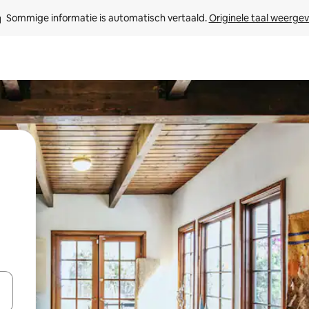
Sommige informatie is automatisch vertaald. 
Originele taal weerge
een keuze met je de pijltjestoetsen omhoog en omlaag, óf door te tikk