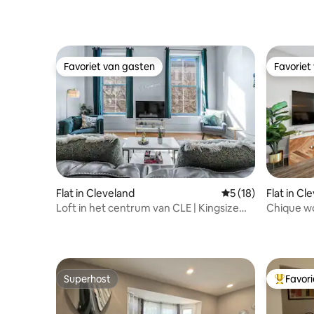
Favoriet van gasten
Favoriet
Favoriet van gasten
Favoriet
Flat in Cleveland
Gemiddelde beoorde
5 (18)
Flat in Cl
Loft in het centrum van CLE | Kingsize
Chique wo
bed | Alles op loopafstand
luchthave
Superhost
Favor
Superhost
Topfavor