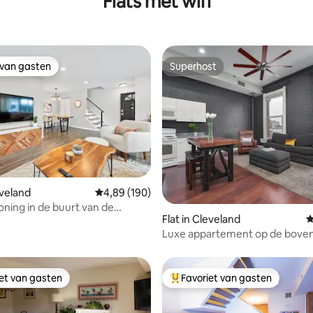
Flats met wifi
 van gasten
Superhost
 van gasten
Superhost
ling van 5 op 5, 18 recensies
eveland
Gemiddelde beoordeling van 4,89 op 5, 190 r
4,89 (190)
ning in de buurt van de
Flat in Cleveland
G
n van Cleveland
Luxe appartement op de bove
verdieping met uitzicht
iet van gasten
Favoriet van gasten
iet van gasten
Topfavoriet van gasten