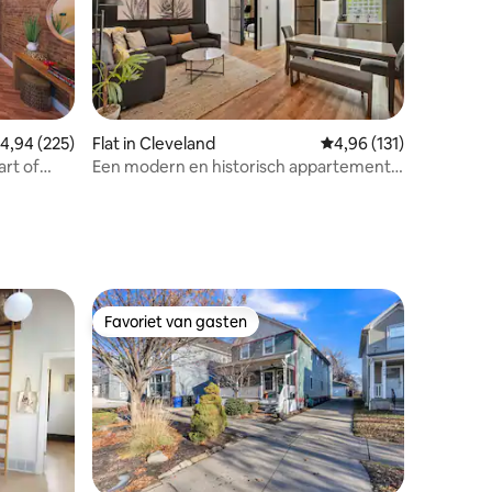
ecensies
emiddelde beoordeling van 4,94 op 5, 225 recensies
4,94 (225)
Flat in Cleveland
Gemiddelde beoordelin
4,96 (131)
art of
Een modern en historisch appartement
in Cleveland 106-1
Favoriet van gasten
Favoriet van gasten