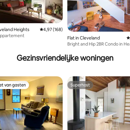
eveland Heights
Gemiddelde beoordeling van 4,97 op 5, 168 r
4,97 (168)
 appartement
Flat in Cleveland
G
Bright and Hip 2BR Condo in He
 van 4,77 op 5, 219 recensies
Ohio City
Gezinsvriendelijke woningen
iet van gasten
Superhost
iet van gasten
Superhost