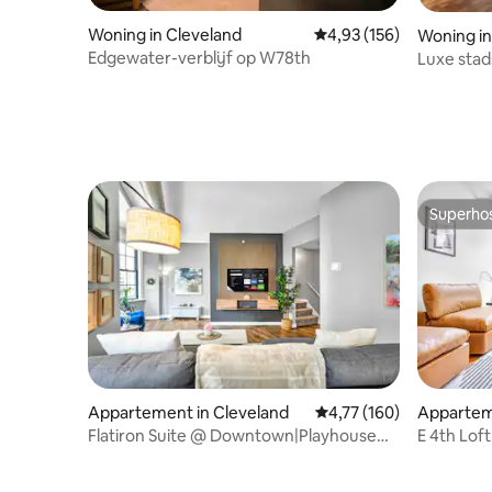
Woning in Cleveland
Gemiddelde beoordeling
4,93 (156)
Woning in
Edgewater-verblijf op W78th
Luxe stad
privégara
Superho
Superho
Appartement in Cleveland
Gemiddelde beoordeling
4,77 (160)
Appartem
Flatiron Suite @ Downtown|Playhouse
E 4th Loft
SQ|Zwembad+fitnessruimte
Games