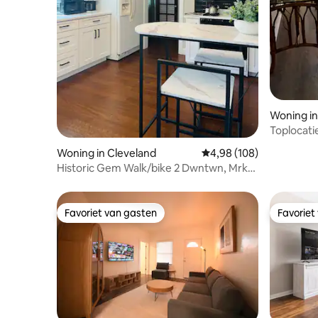
Woning in
Toplocati
Tremont
Woning in Cleveland
Gemiddelde beoordeling
4,98 (108)
Historic Gem Walk/bike 2 Dwntwn, Mrkt,
Trls/2 King
Favoriet van gasten
Favoriet
Favoriet van gasten
Favoriet