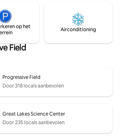
chtertuin
Wi‑Fi and a dedicated workspace ideal
oom in
for travel nurses and digital nomads •
 (5 min),
In‑unit laundry, stocked kitchen, secure
, of loop
paid parking, seamless check‑in, and
arkeren op het
aurants
door‑code entry • Parki
Airconditioning
errein
ve Field
Progressive Field
Door 318 locals aanbevolen
Great Lakes Science Center
Door 235 locals aanbevolen