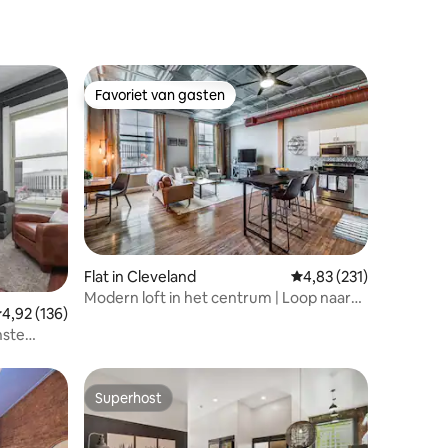
Favoriet van gasten
Favoriet van gasten
ecensies
Flat in Cleveland
Gemiddelde beoordelin
4,83 (231)
Modern loft in het centrum | Loop naar
emiddelde beoordeling van 4,92 op 5, 136 recensies
4,92 (136)
Rock HOF en stadions
nste
Superhost
Superhost