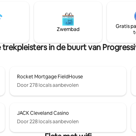
rblijven of zakenreizen. *De
buitenruimte, met een grote a
nt een parkeerplaats omdat dit
en schaduw van de grootste b
nlangs werd gebouwd op een
Tremont. Rijd naar het centrum
e parkeerplaats en slechts
naar de luchthaven CLE (15 min)
aanden geleden werd
Gratis p
om de hoek naar de beste rest
Zwembad
geopend!* GRATIS PARKEREN
t
en bars in de stad (1 min).
trekpleisters in de buurt van Progressi
Rocket Mortgage FieldHouse
Door 278 locals aanbevolen
JACK Cleveland Casino
Door 228 locals aanbevolen