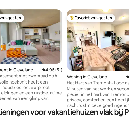
 van gasten
Favoriet van gasten
 van gasten
Topfavoriet van gasten
g van 4,9 op 5, 114 recensies
ent in Cleveland
Gemiddelde beoordeling van 4,96 op 5, 51 r
4,96 (51)
artement met zwembad op het
Woning in Cleveland
G
elbad en uitzicht op de skyline
lvolle hoekunit heeft een
Het Hart van Tremont - Loop n
h industrieel ontwerp met
Bar/Restaurant Scene
Minuten van het werk en seco
 leidingen en een rustige, ruime
plezier in het hart van Tremont.
 Geniet van een glimp van
privacy, comfort en een heerli
ve Field vanuit de woonkamer
nachtrust in deze goed ingerich
n op je eigen balkon. De ruimte
ieningen voor vakantiehuizen vlak bij P
op de eerste verdieping. De o
erkante meter heeft een
plattegrond biedt veel natuurlij
uitgeruste keuken, een smart-tv
de voorzieningen voor een thu
yale kledingkast. Perfect voor
huis. Geniet van de prachtige