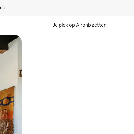
ven
Je plek op Airbnb zetten
en of swipen.