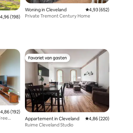
ecensies
Woning in Cleveland
Gemiddelde beoordeling
4,93 (652)
Private Tremont Century Home
emiddelde beoordeling van 4,96 op 5, 198 recensies
4,96 (198)
Favoriet van gasten
Favoriet van gasten
ecensies
emiddelde beoordeling van 4,86 op 5, 192 recensies
4,86 (192)
Free
Appartement in Cleveland
Gemiddelde beoordeling
4,86 (220)
Ruime Cleveland Studio