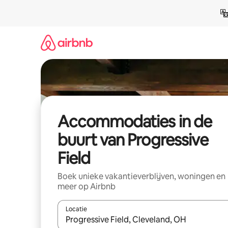
Ga
direct
naar
inhoud
Accommodaties in de
buurt van Progressive
Field
Boek unieke vakantieverblijven, woningen en
meer op Airbnb
Locatie
Wanneer er resultaten beschikbaar zijn, maak je 