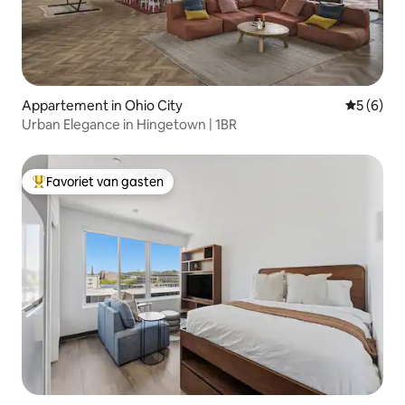
Appartement in Ohio City
Gemiddeld
5 (6)
Urban Elegance in Hingetown | 1BR
Favoriet van gasten
Topfavoriet van gasten