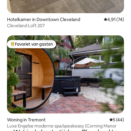
Hotelkamer in Downtown Cleveland
Gemiddelde be
4,91 (74)
Cleveland Loft 207
Favoriet van gasten
Topfavoriet van gasten
Woning in Tremont
Gemiddelde
5 (44)
Luxe Engelse moderne spa/speakeasy |Corning Manor