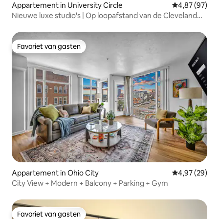
Appartement in University Circle
Gemiddelde be
4,87 (97)
Nieuwe luxe studio's | Op loopafstand van de Cleveland
Clinic
Favoriet van gasten
Favoriet van gasten
Appartement in Ohio City
Gemiddelde be
4,97 (29)
City View + Modern + Balcony + Parking + Gym
Favoriet van gasten
Favoriet van gasten