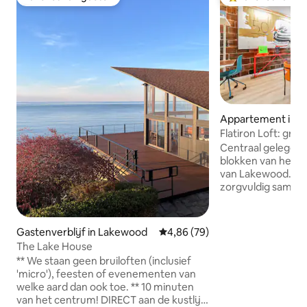
Favoriet van gasten
Topfavoriet van 
Appartement in 
Flatiron Loft: grat
Centraal gelegen 
blokken van het h
van Lakewood. De F
zorgvuldig samen
ingericht, met orig
kunstprints. Gunst
van lokale koffiez
Gastenverblijf in Lakewood
Gemiddelde beoordeling van 4,
4,86 (79)
Geniet van alles 
The Lake House
bieden heeft. Gelegen dicht bij de
** We staan geen bruiloften (inclusief
belangrijkste sne
'micro'), feesten of evenementen van
Lakewood beschik
welke aard dan ook toe. ** 10 minuten
parken en de be
van het centrum! DIRECT aan de kustlijn
trappen aan Lake E