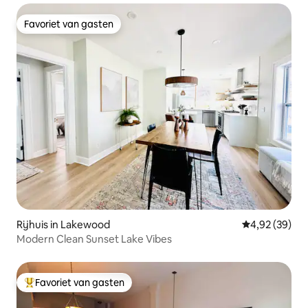
Favoriet van gasten
Favoriet van gasten
Rijhuis in Lakewood
Gemiddelde be
4,92 (39)
Modern Clean Sunset Lake Vibes
Favoriet van gasten
Topfavoriet van gasten