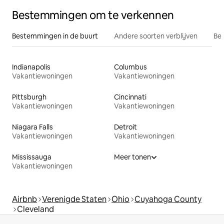
Bestemmingen om te verkennen
Bestemmingen in de buurt
Andere soorten verblijven
Bes
Indianapolis
Columbus
Vakantiewoningen
Vakantiewoningen
Pittsburgh
Cincinnati
Vakantiewoningen
Vakantiewoningen
Niagara Falls
Detroit
Vakantiewoningen
Vakantiewoningen
Mississauga
Meer tonen
Vakantiewoningen
Airbnb
Verenigde Staten
Ohio
Cuyahoga County
Cleveland