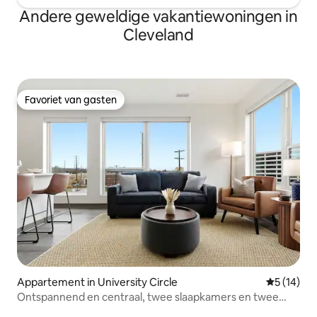
Andere geweldige vakantiewoningen in
Cleveland
Favoriet van gasten
Favoriet van gasten
Appartement in University Circle
Gemiddelde
5 (14)
Ontspannend en centraal, twee slaapkamers en twee
badkamers