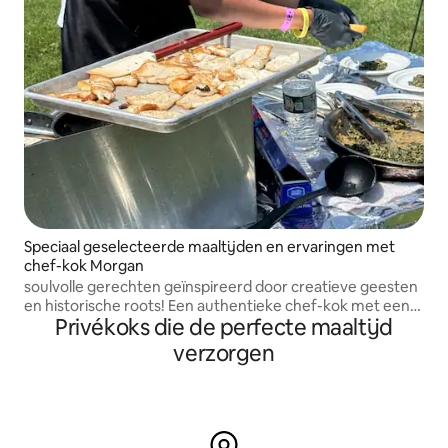
Speciaal geselecteerde maaltijden en ervaringen met
chef-kok Morgan
soulvolle gerechten geïnspireerd door creatieve geesten
en historische roots! Een authentieke chef-kok met een
Privékoks die de perfecte maaltijd
passie voor het creëren van een onvergetelijke
eetervaring, terwijl hij tegelijkertijd voorlichting geeft
verzorgen
over eten!