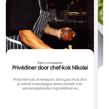
Kok in Providence
Privédiner door chef-kok Nikolai
Privéchef-kok uit Newport, die bij jou thuis of in
J
je Airbnb meerdaagse diners bereidt met
seizoensgebonden ingrediënten en
gepersonaliseerde menu's voor speciale
Et
gelegenheden.
z