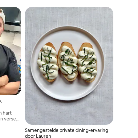
n, wij
,
n hart
n verse,
en
Samengestelde private dining-ervaring
door Lauren