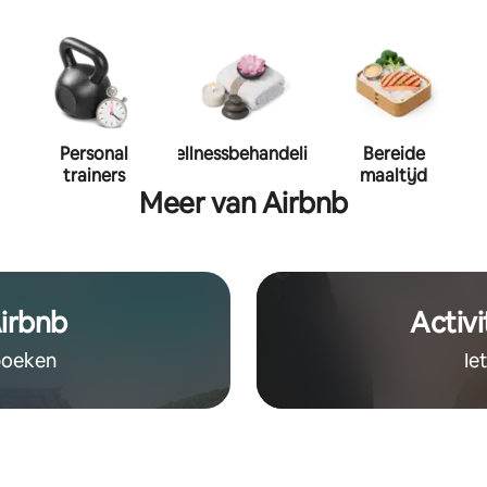
Personal
Wellnessbehandeling
Bereide
trainers
maaltijd
Meer van Airbnb
irbnb
Activi
 boeken
Ie