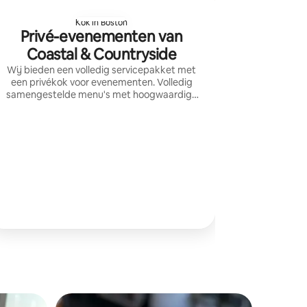
Kok in Boston
Privé-evenementen van
Coastal & Countryside
Wij bieden een volledig servicepakket met
een privékok voor evenementen. Volledig
samengestelde menu's met hoogwaardige
ingrediënten die zoveel mogelijk lokaal
worden ingekocht. Wij bedienen
NH/VT/MA en Cape Cod.