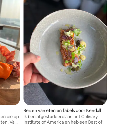
Reizen van eten en fabels door Kendall
en die op
Ik ben afgestudeerd aan het Culinary
eten. Van
Institute of America en heb een Best of
ten tot een
Boston-prijs gewonnen.