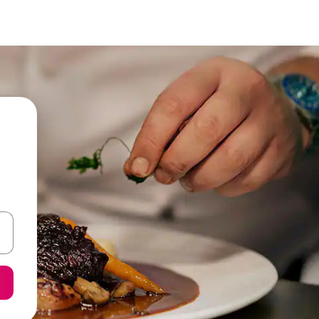
een keuze met je de pijltjestoetsen omhoog en omlaag, óf door te tikk