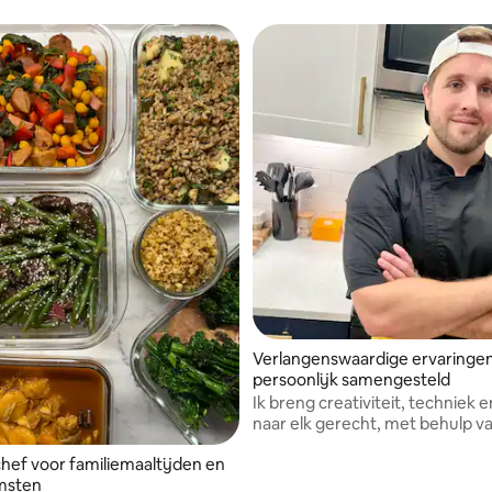
service met witte handschoene
doen het allemaal.
Verlangenswaardige ervaringen
persoonlijk samengesteld
Ik breng creativiteit, techniek e
naar elk gerecht, met behulp va
seizoensgebonden ingrediënt
hef voor familiemaaltijden en
msten