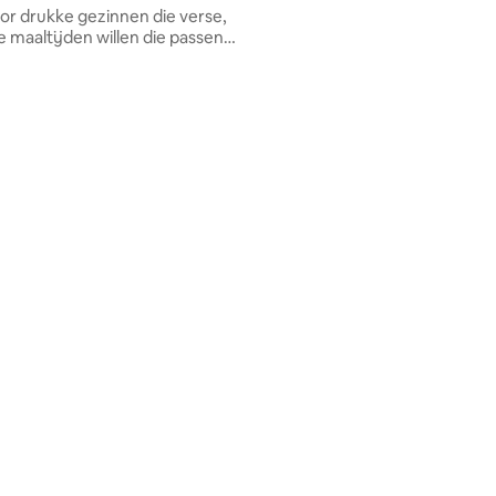
oor drukke gezinnen die verse,
e maaltijden willen die passen
vensstijl — met zorg en
it geïnspireerd op de
dse Zee, kindvriendelijk en
 op elk dieet en elke beperking