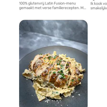
100% glutenvrij Latin Fusion-menu
Ik kook v
gemaakt met verse familierecepten. Met
smakelijk
liefde gemaakt, kant-en-klaar geleverd
bij hun le
en gemakkelijk te serveren voor jouw
creativite
gemak.
Middellan
afgestemd