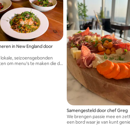
neren in New England door
k lokale, seizoensgebonden
ten om menu's te maken die de
ngen van mijn klanten
en
Samengesteld door chef Greg
We brengen passie mee en zett
een bord waar je van kunt geni
specialisatie in dieetvoorschrif