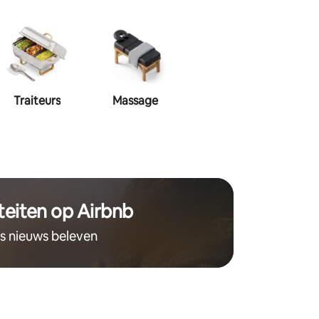
Traiteurs
Massage
Make-up
Haa
teiten op Airbnb
ts nieuws beleven