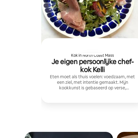
Kok in North Coast Mass
Je eigen persoonlijke chef-
kok Kelli
Eten moet als thuis voelen: voedzaam, met
een ziel, met intentie gemaakt. Mijn
kookkunst is gebaseerd op verse,
seizoensgebonden ingrediënten,
geïnspireerd door rustieke tradities die
eenvoud en diepe smaak benadrukken.