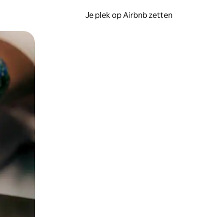
Je plek op Airbnb zetten
en of swipen.