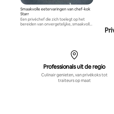
Smaakvolle eetervaringen van chef-kok
Starr
Een privéchef die zich toelegt op het
bereiden van onvergetelijke, smaakvolle
Pri
maaltijden die comfort, verbondenheid
en gemak in je verblijf brengen. Ga voor
zijn portfolio naar @itschefstarr
Professionals uit de regio
Culinair genieten, van privékoks tot
traiteurs op maat