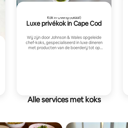
Kok in Overig (lokaal)
Luxe privékok in Cape Cod
Wij zijn door Johnson & Wales opgeleide
chef-koks, gespecialiseerd in luxe dineren
met producten van de boerderij tot op
tafel. We creëren op maat gemaakte
menu's met seizoensgebonden
ingrediënten en uitzonderlijke gastvrijheid
voor onvergetelijke feesten.
Alle services met koks