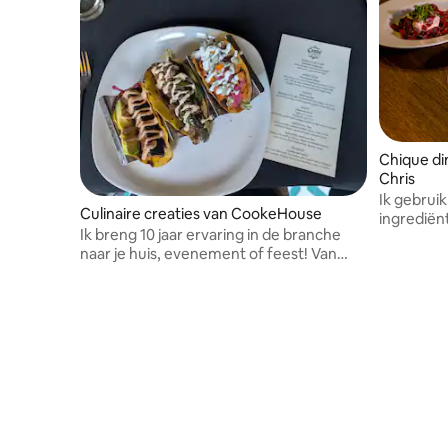
Chique di
Chris
Ik gebrui
Culinaire creaties van CookeHouse
ingrediën
Ik breng 10 jaar ervaring in de branche
verwachti
naar je huis, evenement of feest! Van
overtreff
kleine intieme diners tot bruiloften, ik kan
je voorzien van een dinerervaring die je
nooit zult vergeten!