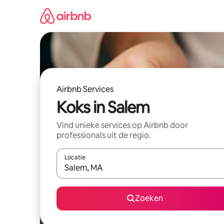
Ga
direct
naar
inhoud
Airbnb Services
Koks in Salem
Vind unieke services op Airbnb door
professionals uit de regio.
Locatie
Wanneer er resultaten beschikbaar zijn, maak je 
Zoeken