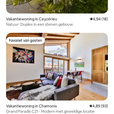
Vakantiewoning in Ceyzérieu
Gemiddelde be
4,94 (18)
Natuur: Duplex in een stenen gebouw.
Favoriet van gasten
Favoriet van gasten
Vakantiewoning in Chamonix
Gemiddelde be
4,89 (93)
Grand Paradis C21 - Modern met geweldige locatie