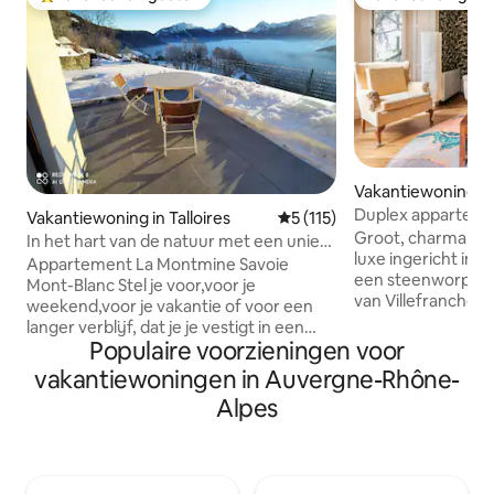
Topfavoriet van gasten
Favoriet van gas
Vakantiewoning in 
he-sur-Saone
Duplex apparteme
Vakantiewoning in Talloires
Gemiddelde beoordeling van 
5 (115)
Groot, charmant 
In het hart van de natuur met een uniek
luxe ingericht in e
uitzicht
Appartement La Montmine Savoie
een steenworp af
Mont-Blanc Stel je voor,voor je
van Villefranche e
weekend,voor je vakantie of voor een
lopen van het trei
langer verblijf, dat je je vestigt in een
comfort en netheid
Populaire voorzieningen voor
ruim rustig zonnig en comfortabel
wallen en het voor
appartement midden in de natuur met
vakantiewoningen in Auvergne-Rhône-
klooster. Ideaal vo
een ononderbroken panoramisch
Alpes
of vrienden om de 
uitzicht op de bergen. Het ligt op 15
ontdekken. Eigen
minuten van de stad Faverges, op 35
m2; 2 19 m2 slaapkamers met
minuten van het centrum van Annecy,
180 cm beddengo
op 15 minuten van het Annecy-meer en
slaapbank (140) i