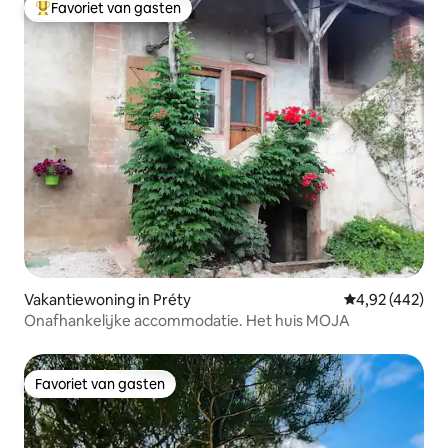
Favoriet van gasten
Topfavoriet van gasten
Vakantiewoning in Préty
Gemiddelde beo
4,92 (442)
Onafhankelijke accommodatie. Het huis MOJA
Favoriet van gasten
Favoriet van gasten