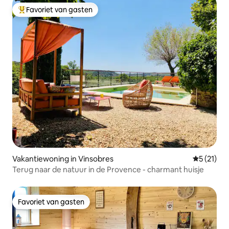
Favoriet van gasten
Topfavoriet van gasten
Vakantiewoning in Vinsobres
Gemiddeld
5 (21)
Terug naar de natuur in de Provence - charmant huisje
Favoriet van gasten
Favoriet van gasten