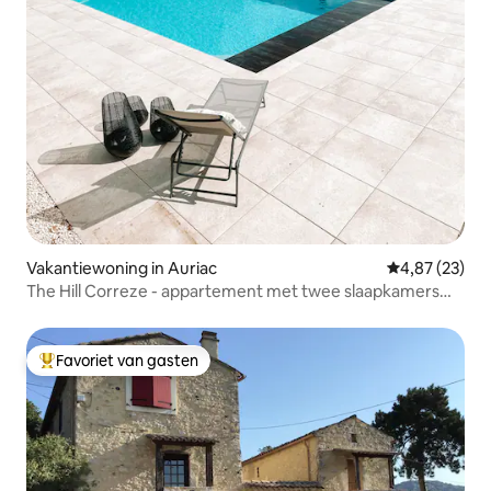
Vakantiewoning in Auriac
Gemiddelde be
4,87 (23)
The Hill Correze - appartement met twee slaapkamers
met zwembad
Favoriet van gasten
Topfavoriet van gasten