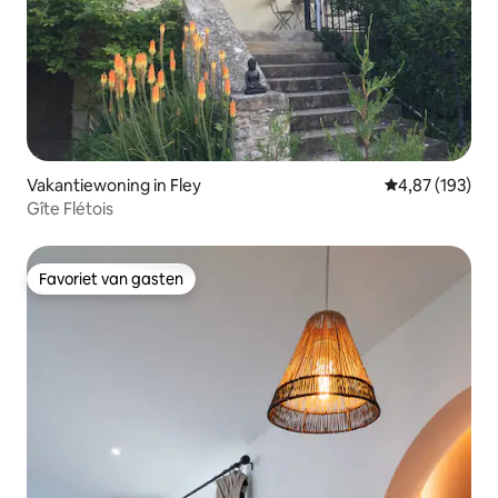
Vakantiewoning in Fley
Gemiddelde beo
4,87 (193)
Gîte Flétois
Favoriet van gasten
Favoriet van gasten