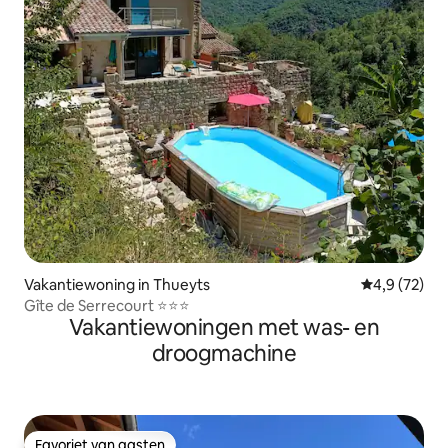
Vakantiewoning in Thueyts
Gemiddelde b
4,9 (72)
Gîte de Serrecourt ⭐⭐⭐
Vakantiewoningen met was- en
droogmachine
Favoriet van gasten