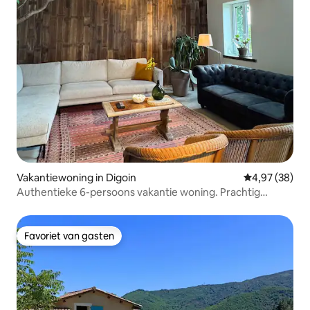
Vakantiewoning in Digoin
Gemiddelde be
4,97 (38)
Authentieke 6-persoons vakantie woning. Prachtig
uitzicht.
Favoriet van gasten
Favoriet van gasten