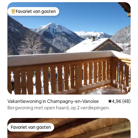
Favoriet van gasten
Topfavoriet van gasten
Vakantiewoning in Champagny-en-Vanoise
Gemiddelde be
4,96 (48)
Bergwoning met open haard, op 2 verdiepingen.
Favoriet van gasten
Favoriet van gasten