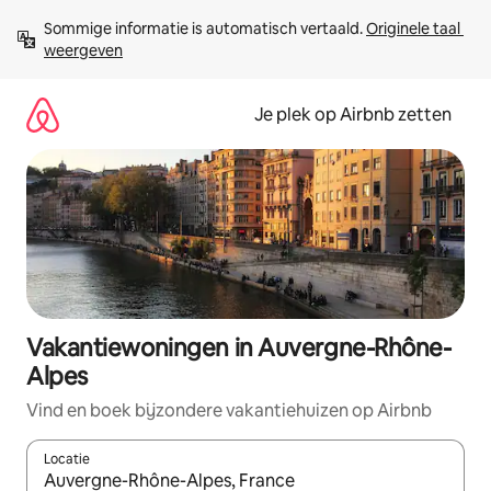
Ga
Sommige informatie is automatisch vertaald. 
Originele taal 
direct
weergeven
naar
inhoud
Je plek op Airbnb zetten
Vakantiewoningen in Auvergne-Rhône-
Alpes
Vind en boek bijzondere vakantiehuizen op Airbnb
Locatie
Wanneer er resultaten beschikbaar zijn, maak je een keuze met 