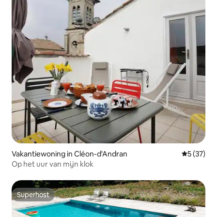
Vakantiewoning in Cléon-d'Andran
Gemiddelde
5 (37)
Op het uur van mijn klok
Superhost
Superhost