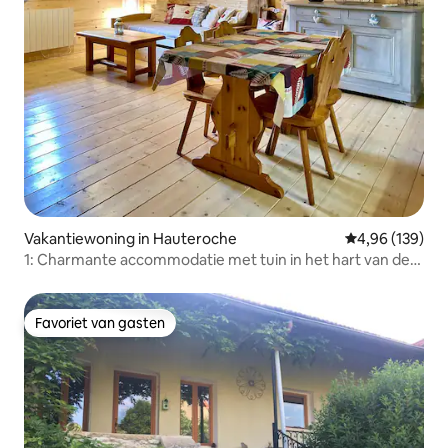
Vakantiewoning in Hauteroche
Gemiddelde beo
4,96 (139)
1: Charmante accommodatie met tuin in het hart van de
Jura
Favoriet van gasten
Favoriet van gasten