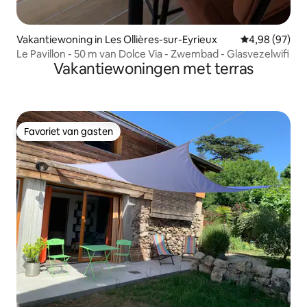
Vakantiewoning in Les Ollières-sur-Eyrieux
Gemiddelde be
4,98 (97)
Le Pavillon - 50 m van Dolce Via - Zwembad - Glasvezelwifi
Vakantiewoningen met terras
Favoriet van gasten
Favoriet van gasten