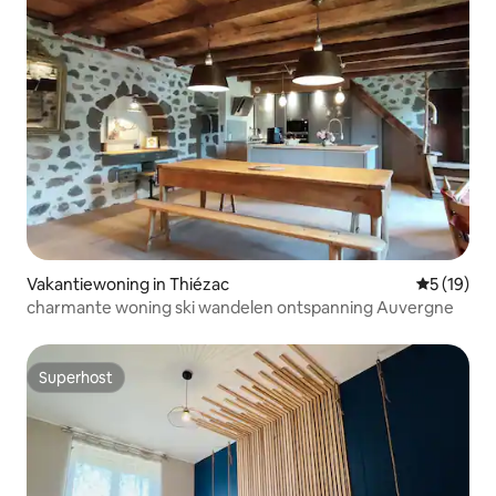
Vakantiewoning in Thiézac
Gemiddelde
5 (19)
charmante woning ski wandelen ontspanning Auvergne
Superhost
Superhost