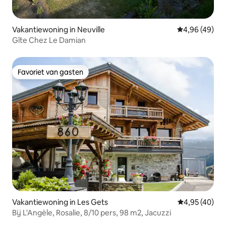
Vakantiewoning in Neuville
Gemiddelde be
4,96 (49)
Gîte Chez Le Damian
Favoriet van gasten
Favoriet van gasten
Vakantiewoning in Les Gets
Gemiddelde be
4,95 (40)
Bij L'Angèle, Rosalie, 8/10 pers, 98 m2, Jacuzzi