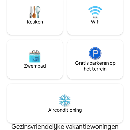
op 40 minuten van de beroemde
en Duits vloeiend.
skigebieden. Een ideale plek die
ontspannende en sportieve activiteiten
combineert zoals wandelen,
Keuken
Wifi
golfen,paragliden, fietsen etc.
Gratis parkeren op
Zwembad
het terrein
Airconditioning
Gezinsvriendelijke vakantiewoningen