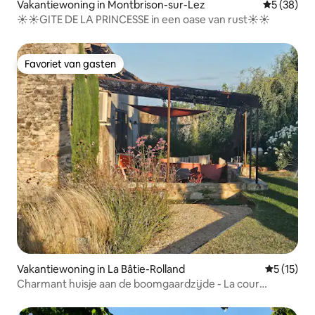
Vakantiewoning in Montbrison-sur-Lez
Gemiddelde
5 (38)
☀️☀️GITE DE LA PRINCESSE in een oase van rust☀️☀️
Favoriet van gasten
Favoriet van gasten
Vakantiewoning in La Bâtie-Rolland
Gemiddeld
5 (15)
Charmant huisje aan de boomgaardzijde - La cour
joyeuse - Drôme