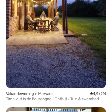
Vakantiewoning in Mervans
Gemiddelde b
4,9 (29)
Time-out in de Bourgogne • Ontbijt • Tuin & zwembad