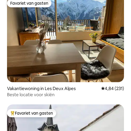
Favoriet van gasten
Favoriet van gasten
Vakantiewoning in Les Deux Alpes
Gemiddelde beo
4,84 (231)
Beste locatie voor skiën
Favoriet van gasten
Topfavoriet van gasten