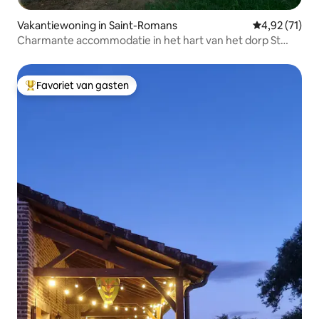
Vakantiewoning in Saint-Romans
Gemiddelde be
4,92 (71)
Charmante accommodatie in het hart van het dorp St
Romans
Favoriet van gasten
Topfavoriet van gasten