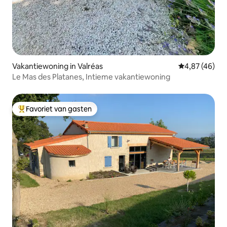
Vakantiewoning in Valréas
Gemiddelde be
4,87 (46)
Le Mas des Platanes, Intieme vakantiewoning
Favoriet van gasten
Topfavoriet van gasten