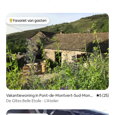
Favoriet van gasten
Topfavoriet van gasten
Vakantiewoning in Pont-de-Montvert-Sud-Mont-
Gemiddelde
5 (25)
Lozère
De Gîtes Belle Etoile - L'Atelier