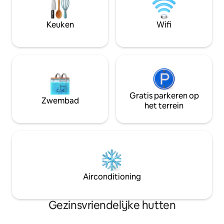
buitenactiviteiten en herverbinding met
keuken en bad, ho
de eenvoudige dingen van het leven. ⛰️
toiletten/LAKEN
☀️🌲❄️🐾🍂🪶
NIET VOORZIEN.
Keuken
Wifi
Gratis parkeren op
Zwembad
het terrein
Airconditioning
Gezinsvriendelijke hutten