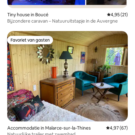
Tiny house in Boucé
Gemiddelde be
4,95 (21)
Bijzondere caravan – Natuuruitstapje in de Auvergne
Favoriet van gasten
Favoriet van gasten
Accommodatie in Malarce-sur-la-Thines
Gemiddelde be
4,97 (67)
Natuurlijke trailer met zwembad.