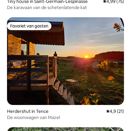
Tiny house in Saint-Germain-Lespinasse
Gemiddelde be
4,99 (75)
De karavaan van de schetenlatende kat
Favoriet van gasten
Favoriet van gasten
Herdershut in Tence
Gemiddelde 
4,9 (21)
De woonwagen van Mazel