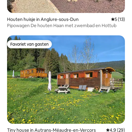
Houten huisje in Anglure-sous-Dun
Gemiddeld
5 (13)
Pipowagen De houten Haan met zwembad en Hottub
Favoriet van gasten
Favoriet van gasten
Tiny house in Autrans-Méaudre-en-Vercors
Gemiddelde b
4,9 (29)