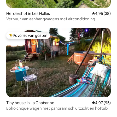
Herdershut in Les Halles
Gemiddelde be
4,95 (38)
Verhuur van aanhangwagens met airconditioning
Favoriet van gasten
Topfavoriet van gasten
Tiny house in La Chabanne
Gemiddelde be
4,97 (95)
Boho chique wagen met panoramisch uitzicht en hottub