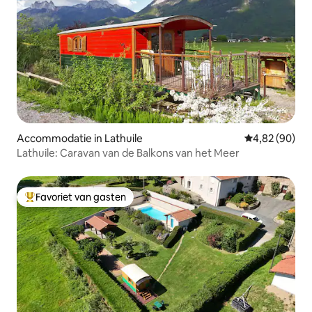
Accommodatie in Lathuile
Gemiddelde be
4,82 (90)
Lathuile: Caravan van de Balkons van het Meer
Favoriet van gasten
Topfavoriet van gasten