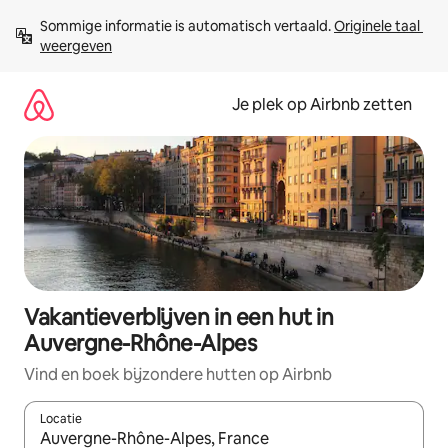
Ga
Sommige informatie is automatisch vertaald. 
Originele taal 
direct
weergeven
naar
inhoud
Je plek op Airbnb zetten
Vakantieverblijven in een hut in
Auvergne-Rhône-Alpes
Vind en boek bijzondere hutten op Airbnb
Locatie
Wanneer er resultaten beschikbaar zijn, maak je een keuze met 