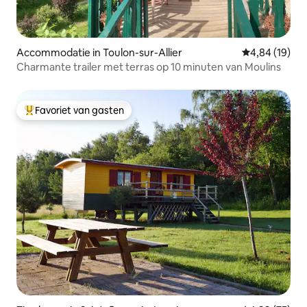
Accommodatie in Toulon-sur-Allier
Gemiddelde be
4,84 (19)
Charmante trailer met terras op 10 minuten van Moulins
Favoriet van gasten
Topfavoriet van gasten