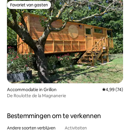
Favoriet van gasten
Favoriet van gasten
Accommodatie in Grillon
Gemiddelde be
4,99 (74)
De Roulotte de la Magnanerie
Bestemmingen om te verkennen
Andere soorten verblijven
Activiteiten