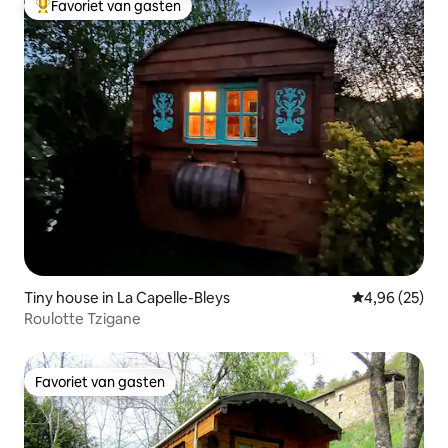
Favoriet van gasten
Topfavoriet van gasten
Tiny house in La Capelle-Bleys
Gemiddelde be
4,96 (25)
Roulotte Tzigane
Favoriet van gasten
Favoriet van gasten