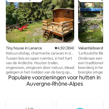
Favoriet van gasten
Favoriet van gas
Tiny house in Lanarce
Gemiddelde beoordeling van 4,9
4,92 (304)
Vakantieboerderij 
Natuuruitstap, charmante caravan in de
'La Roulotte Bleu
Ardèche
van de vallei
Tussen bos en open ruimtes, in het hart
Onderaan een wilde
van de Ardèche. Houten trailer,
een traditionele ca
ongewoon, omgeven door natuur, ideaal
boerderij in het 
gelegen in het midden van de berg op
bosrijke omgeving. namelijk, je bevi
Populaire voorzieningen voor hutten in
1260m hoogte. Hondenslee-structuur
je midden in de nat
op het terrein. Activiteiten voor elk
kikkers, enz., het 
Auvergne-Rhône-Alpes
seizoen 🐾 Natuur- en
soms stoffig door
dierenliefhebbers, onze trailer wacht op
rond... voor stads
jullie voor een onvergetelijk zelfstandig
kieskeurig zijn, ho
verblijf. Grenst aan Ardèche, Lozère en
houten bijgebouw 
Haute Loire. Ideaal voor groen toerisme,
woonruimte. Twe