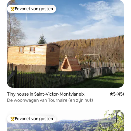
Favoriet van gasten
Topfavoriet van gasten
Tiny house in Saint-Victor-Montvianeix
Gemiddelde
5 (45)
De woonwagen van Tournaire (en zijn hut)
Favoriet van gasten
Topfavoriet van gasten