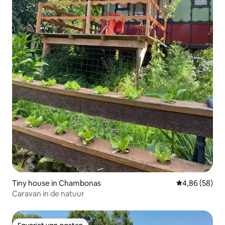
Tiny house in Chambonas
Gemiddelde be
4,86 (58)
Caravan in de natuur