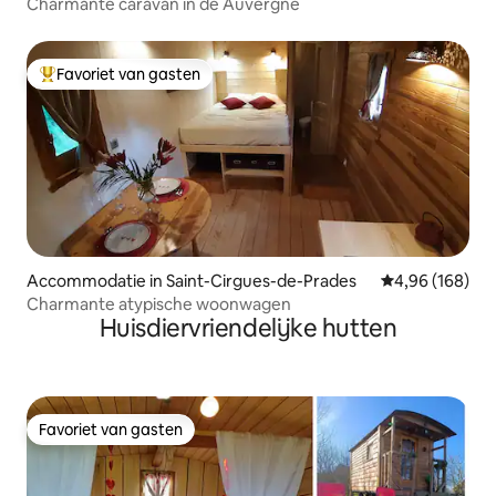
Charmante caravan in de Auvergne
Favoriet van gasten
Topfavoriet van gasten
Accommodatie in Saint-Cirgues-de-Prades
Gemiddelde beo
4,96 (168)
Charmante atypische woonwagen
Huisdiervriendelijke hutten
Favoriet van gasten
Favoriet van gasten