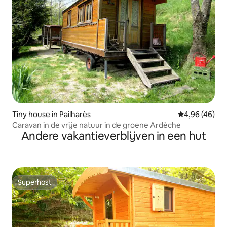
Tiny house in Pailharès
Gemiddelde be
4,96 (46)
Caravan in de vrije natuur in de groene Ardèche
Andere vakantieverblijven in een hut
Superhost
Superhost