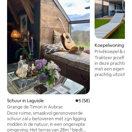
Koepelwoning in 
e
Privékoepel & spa 
Vercors
Trakteer jezelf op
in deze prachtige
met een eigen ov
prachtig uitzicht op de
voorzien van airco
verwarming, garan
alle seizoenen, zomer
van een filmavond
Schuur in Laguiole
Gemiddelde beoordeling van
5 (58)
scherm vanuit je b
Grange de Timon in Aubrac
tub of geniet van 
Deze ruime, smaakvol gerenoveerde
op de Vercors. De perfecte plek voor
schuur zal u betoveren met zijn ligging
een romantisch ver
midden in de natuur, in een ongerepte
verjaardagsfeest
omgeving. Het terras van 28m ² biedt
samen te zijn.