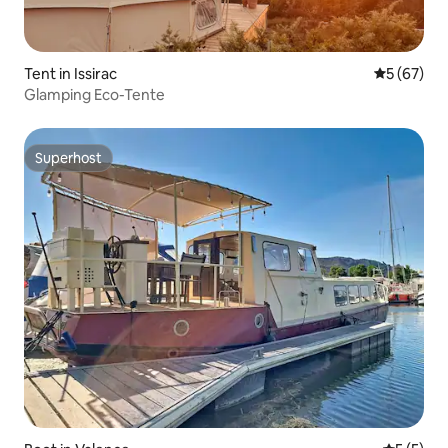
Tent in Issirac
Gemiddelde
5 (67)
Glamping Eco-Tente
Superhost
Superhost