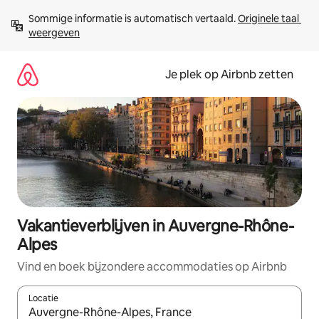
Ga
Sommige informatie is automatisch vertaald. 
Originele taal 
direct
weergeven
naar
inhoud
Je plek op Airbnb zetten
Vakantieverblijven in Auvergne-Rhône-
Alpes
Vind en boek bijzondere accommodaties op Airbnb
Locatie
Wanneer er resultaten beschikbaar zijn, maak je een keuze met 