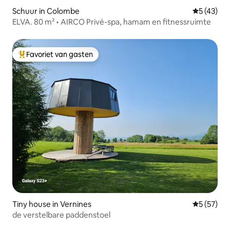
Schuur in Colombe
Gemiddelde
5 (43)
ELVA. 80 m² • AIRCO Privé-spa, hamam en fitnessruimte
Favoriet van gasten
Topfavoriet van gasten
Tiny house in Vernines
Gemiddelde
5 (57)
de verstelbare paddenstoel