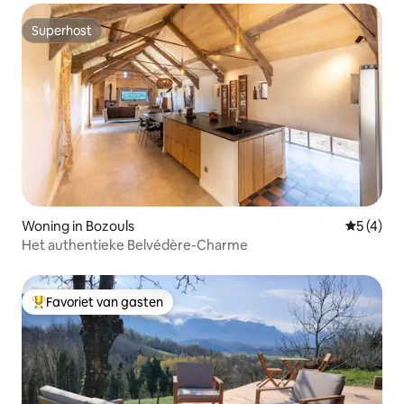
Superhost
Superhost
Woning in Bozouls
Gemiddeld
5 (4)
Het authentieke Belvédère-Charme
Favoriet van gasten
Topfavoriet van gasten