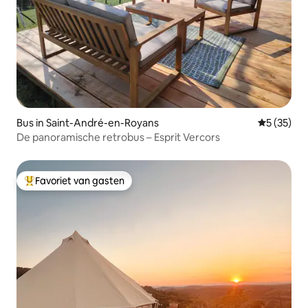
Bus in Saint-André-en-Royans
Gemiddelde
5 (35)
De panoramische retrobus – Esprit Vercors
Favoriet van gasten
Topfavoriet van gasten