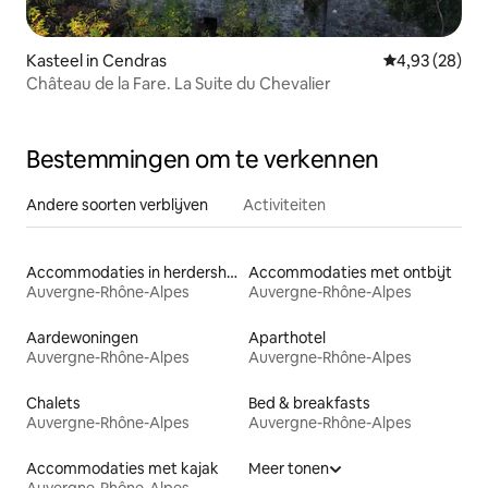
Kasteel in Cendras
Gemiddelde be
4,93 (28)
Château de la Fare. La Suite du Chevalier
Bestemmingen om te verkennen
Andere soorten verblijven
Activiteiten
Accommodaties in herdershutten
Accommodaties met ontbijt
Auvergne-Rhône-Alpes
Auvergne-Rhône-Alpes
Aardewoningen
Aparthotel
Auvergne-Rhône-Alpes
Auvergne-Rhône-Alpes
Chalets
Bed & breakfasts
Auvergne-Rhône-Alpes
Auvergne-Rhône-Alpes
Accommodaties met kajak
Meer tonen
Auvergne-Rhône-Alpes