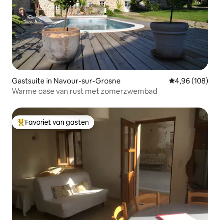
Gastsuite in Navour-sur-Grosne
Gemiddelde beo
4,96 (108)
Warme oase van rust met zomerzwembad
Favoriet van gasten
Topfavoriet van gasten