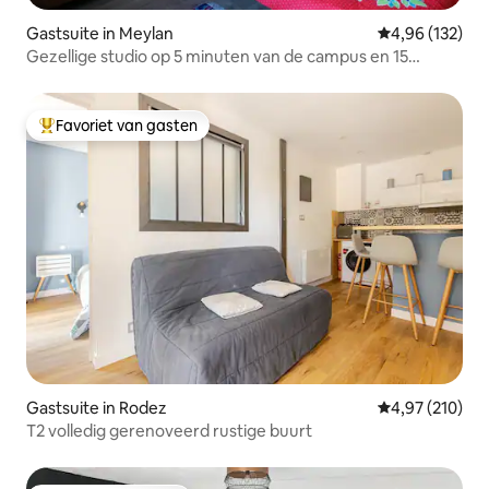
Gastsuite in Meylan
Gemiddelde beo
4,96 (132)
Gezellige studio op 5 minuten van de campus en 15
minuten van Grenoble
Favoriet van gasten
Topfavoriet van gasten
Gastsuite in Rodez
Gemiddelde beo
4,97 (210)
T2 volledig gerenoveerd rustige buurt