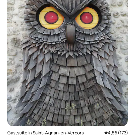
Gastsuite in Saint-Agnan-en-Vercors
Gemiddelde beo
4,86 (173)