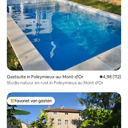
Gastsuite in Poleymieux-au-Mont-d'Or
Gemiddelde beo
4,98 (112)
Studio natuur en rust in Poleymieux au Mont d'Or
Favoriet van gasten
Topfavoriet van gasten