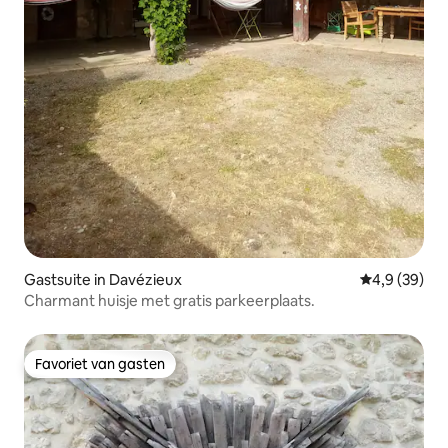
Gastsuite in Davézieux
Gemiddelde b
4,9 (39)
Charmant huisje met gratis parkeerplaats.
Favoriet van gasten
Favoriet van gasten