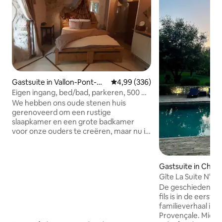
Gastsuite in Vallon-Pont-
Gemiddelde beoordeling van 4,9
4,99 (336)
d'Arc
Eigen ingang, bed/bad, parkeren, 500 m
naar de stad
We hebben ons oude stenen huis
gerenoveerd om een rustige
slaapkamer en een grote badkamer
voor onze ouders te creëren, maar nu is
het perfect geschikt voor gasten. Je
hebt je eigen tuiningang, een
comfortabel bed (kies king size of twee
Gastsuite in Cham
eenpersoonsbedden), dubbele
Gîte La Suite N°1 -
wastafels, een douche en een bad,
De geschiedenis v
zitplaatsen binnen en buiten, een
fils is in de eerste
Senseo-koffiezetapparaat, een
familieverhaal in
waterkoker, een minikoelkast en een
Provençale. Midden
magnetron, maar geen kookplaat.