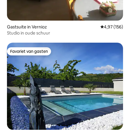
Gastsuite in Vernioz
Gemiddelde beo
4,97 (156)
Studio in oude schuur
Favoriet van gasten
Favoriet van gasten