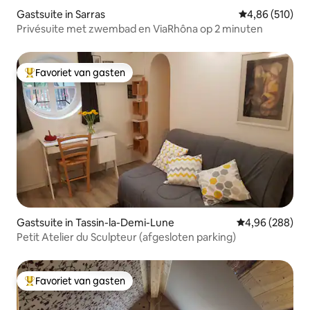
Gastsuite in Sarras
Gemiddelde beo
4,86 (510)
Privésuite met zwembad en ViaRhôna op 2 minuten
Favoriet van gasten
Topfavoriet van gasten
Gastsuite in Tassin-la-Demi-Lune
Gemiddelde beo
4,96 (288)
Petit Atelier du Sculpteur (afgesloten parking)
Favoriet van gasten
Topfavoriet van gasten