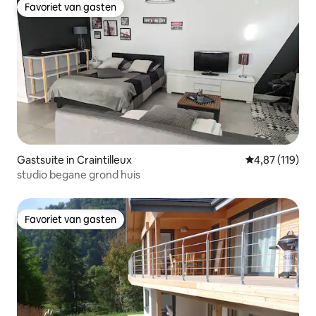
Favoriet van gasten
Favoriet van gasten
Gastsuite in Craintilleux
Gemiddelde beo
4,87 (119)
studio begane grond huis
Favoriet van gasten
Favoriet van gasten