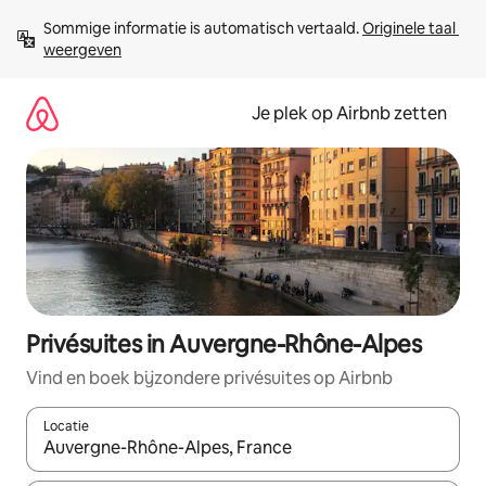
Ga
Sommige informatie is automatisch vertaald. 
Originele taal 
direct
weergeven
naar
inhoud
Je plek op Airbnb zetten
Privésuites in Auvergne-Rhône-Alpes
Vind en boek bijzondere privésuites op Airbnb
Locatie
Wanneer er resultaten beschikbaar zijn, maak je een keuze met 