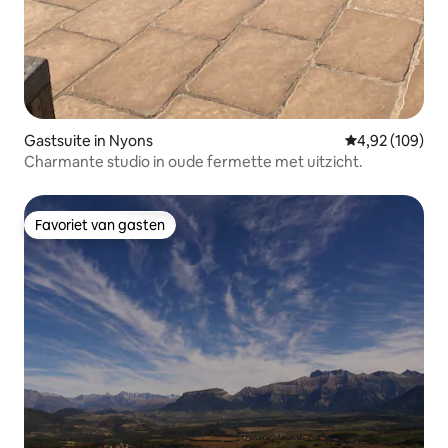
Gastsuite in Nyons
Gemiddelde beo
4,92 (109)
Charmante studio in oude fermette met uitzicht.
Favoriet van gasten
Favoriet van gasten