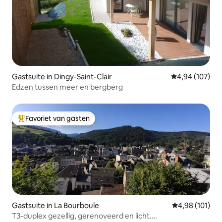
Gastsuite in Dingy-Saint-Clair
Gemiddelde beo
4,94 (107)
Edzen tussen meer en bergberg
Favoriet van gasten
Topfavoriet van gasten
Gastsuite in La Bourboule
Gemiddelde beo
4,98 (101)
T3-duplex gezellig, gerenoveerd en licht.