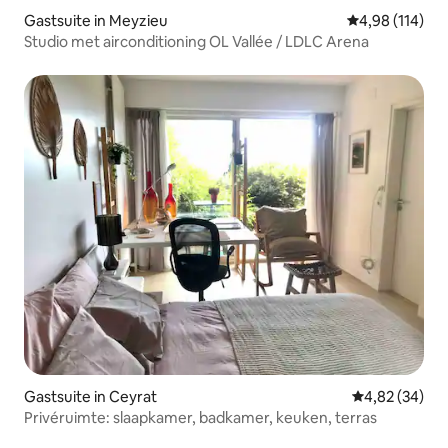
Gastsuite in Meyzieu
Gemiddelde beo
4,98 (114)
Studio met airconditioning OL Vallée / LDLC Arena
Gastsuite in Ceyrat
Gemiddelde be
4,82 (34)
Privéruimte: slaapkamer, badkamer, keuken, terras