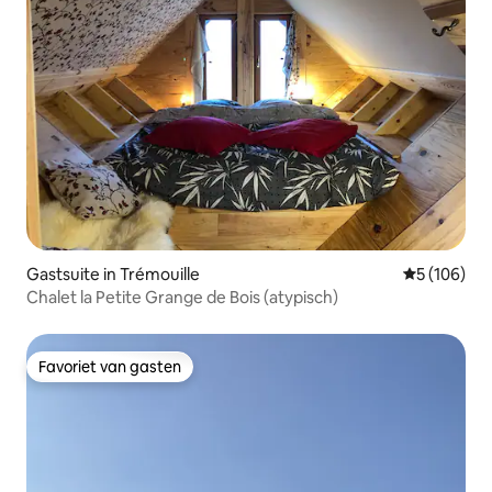
Gastsuite in Trémouille
Gemiddelde 
5 (106)
Chalet la Petite Grange de Bois (atypisch)
Favoriet van gasten
Favoriet van gasten