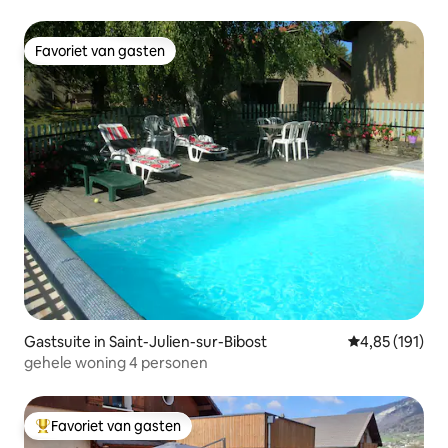
Zuidgeoriënteerd
Favoriet van gasten
Favoriet van gasten
Gastsuite in Saint-Julien-sur-Bibost
Gemiddelde beo
4,85 (191)
gehele woning 4 personen
Favoriet van gasten
Topfavoriet van gasten