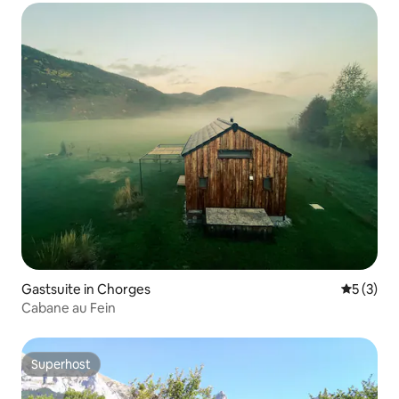
Gastsuite in Chorges
Gemiddeld
5 (3)
Cabane au Fein
Superhost
Superhost