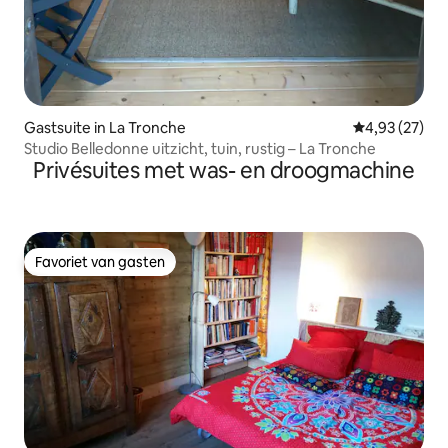
Gastsuite in La Tronche
Gemiddelde be
4,93 (27)
Studio Belledonne uitzicht, tuin, rustig – La Tronche
Privésuites met was- en droogmachine
Favoriet van gasten
Favoriet van gasten