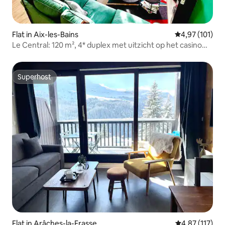
Flat in Aix-les-Bains
Gemiddelde beo
4,97 (101)
Le Central: 120 m², 4* duplex met uitzicht op het casino
van Aix
Superhost
Superhost
Flat in Arâches-la-Frasse
Gemiddelde be
4,87 (117)