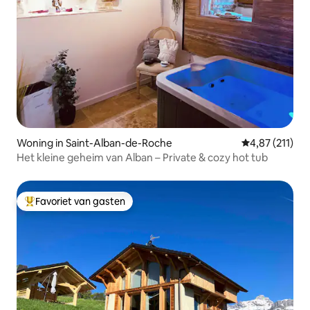
Woning in Saint-Alban-de-Roche
Gemiddelde be
4,87 (211)
Het kleine geheim van Alban – Private & cozy hot tub
Favoriet van gasten
Topfavoriet van gasten