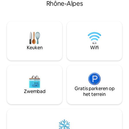
Peaugres , plan d’eau , Musée de
Rhône-Alpes
nodigt je uit om in
l’Alambic , ViaRhôna , commerces du
rustgevende spekt
village , Green7 , Vienne, Lyon, Valence.
aanschouwen. Of 
romantisch uitje, 
toevluchtsoord o
tijd is, deze lodge
belooft een aang
Keuken
Wifi
Gratis parkeren op
Zwembad
het terrein