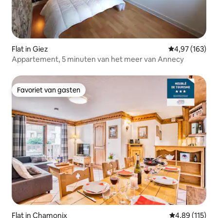
Flat in Giez
Gemiddelde beo
4,97 (163)
Appartement, 5 minuten van het meer van Annecy
Favoriet van gasten
Favoriet van gasten
Flat in Chamonix
Gemiddelde beo
4,89 (115)