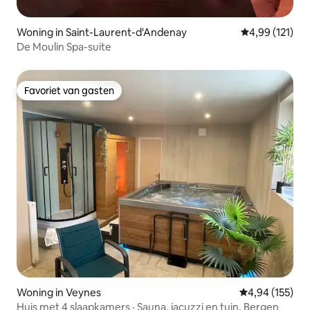
Woning in Saint-Laurent-d'Andenay
Gemiddelde beo
4,99 (121)
De Moulin Spa-suite
Favoriet van gasten
Favoriet van gasten
Woning in Veynes
Gemiddelde beo
4,94 (155)
Huis met 4 slaapkamers · Sauna, jacuzzi en tuin. Bergen