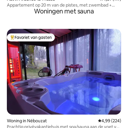
Appartement op 20 m van de pistes, met zwembad +
Woningen met sauna
sauna
Favoriet van gasten
Topfavoriet van gasten
Woning in Nébouzat
Gemiddelde beo
4,99 (224)
Prachtig privévakantiehuis met spa/sauna aan de voet van