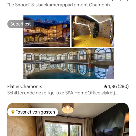
"Le Snood" 3-slaapkamerappartement Chamonix
centrum
Superhost
Superhost
Flat in Chamonix
Gemiddelde beo
4,86 (280)
Schitterende gezellige luxe SPA HomeOffice vlakbij
Zwitsers
Favoriet van gasten
Topfavoriet van gasten