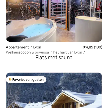
Appartement in Lyon
Gemiddelde beo
4,89 (180)
Wellnesscocon & privéspa in het hart van Lyon 7
Flats met sauna
Favoriet van gasten
Topfavoriet van gasten