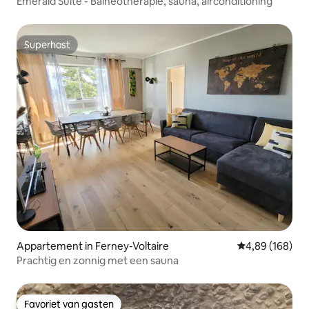
Emerald Suite - Balneotherapie, sauna, airconditioning
Superhost
Superhost
Appartement in Ferney-Voltaire
Gemiddelde beo
4,89 (168)
Prachtig en zonnig met een sauna
Favoriet van gasten