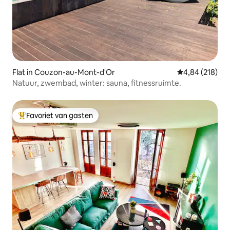
Flat in Couzon-au-Mont-d'Or
Gemiddelde beo
4,84 (218)
Natuur, zwembad, winter: sauna, fitnessruimte.
Favoriet van gasten
Topfavoriet van gasten