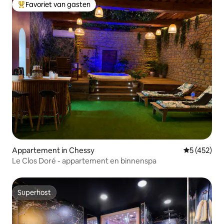
Favoriet van gasten
Topfavoriet van gasten
Appartement in Chessy
Gemiddelde 
5 (452)
Le Clos Doré - appartement en binnenspa
Superhost
Superhost