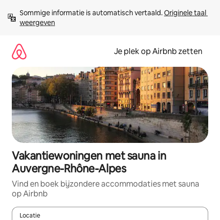
Ga
Sommige informatie is automatisch vertaald. 
Originele taal 
direct
weergeven
naar
inhoud
Je plek op Airbnb zetten
Vakantiewoningen met sauna in
Auvergne-Rhône-Alpes
Vind en boek bijzondere accommodaties met sauna
op Airbnb
Locatie