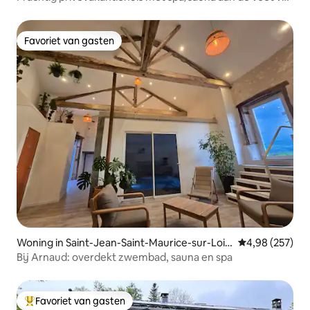
de Chaîne Puys
Favoriet van gasten
Favoriet van gasten
Woning in Saint-Jean-Saint-Maurice-sur-Loir
Gemiddelde beo
4,98 (257)
e
Bij Arnaud: overdekt zwembad, sauna en spa
Favoriet van gasten
Topfavoriet van gasten