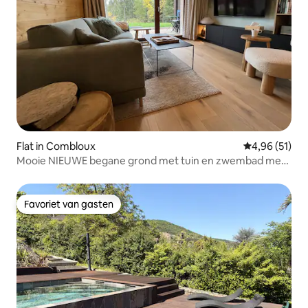
Flat in Combloux
Gemiddelde be
4,96 (51)
Mooie NIEUWE begane grond met tuin en zwembad met
uitzicht op de Mont Blanc
Favoriet van gasten
Favoriet van gasten