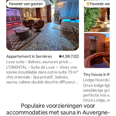
Favoriet van gasten
Favoriet van g
Favoriet van gasten
Topfavoriet van 
Appartement in Serrières
Gemiddelde beoordeling van 4,9
4,98 (132)
Luxe suite – Balneo, sauna en privé-
hammam
L’ORIENTAL – Suite de Luxe ✨ Vivez une
soirée inoubliable dans notre suite 70 m²
Tiny house in Rior
chic orientale : Spa privatif , balnéo,
Lodge Noords bad 
sauna, cabine double douche diffuseur
Privéparking
Onze lodge ligt in
hammam, fauteuils et table de massage
weelderige groene
, vidéoprojecteur , ciel étoilé , déco
perfecte mix van 
raffinée. Profitez d’une ambiance
Onze Lodge, omge
romantique et relaxante, intimité totale
Populaire voorzieningen voor
bloemen, een pla
et moments magiques à deux . À
houten hek, biedt 
accommodaties met sauna in Auvergne-
proximité : autoroute A7 , Safari Parc de
te ontspannen. He