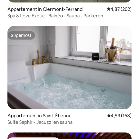
Appartement in Clermont-Ferrand
Gemiddelde beo
4,87 (202)
Spa & Love Exotic - Balnéo - Sauna - Parkeren
Superhost
Superhost
Appartement in Saint-Étienne
Gemiddelde beo
4,93 (168)
Suite Saphir - Jacuzzi en sauna