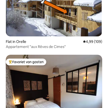
Flat in Orelle
Gemiddelde beo
4,99 (109)
Appartement "aux Rêves de Cimes"
Favoriet van gasten
Topfavoriet van gasten