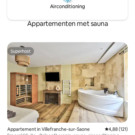
Airconditioning
Appartementen met sauna
Superhost
Superhost
Appartement in Villefranche-sur-Saone
Gemiddelde beo
4,88 (121)