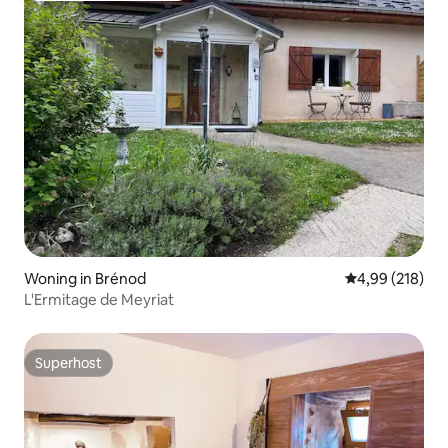
Woning in Brénod
Gemiddelde beo
4,99 (218)
L'Ermitage de Meyriat
Superhost
Superhost