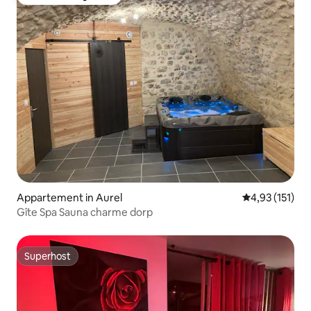
Favoriet van gasten
Appartement in Aurel
Gemiddelde be
4,93 (151)
Gîte Spa Sauna charme dorp
Superhost
Superhost