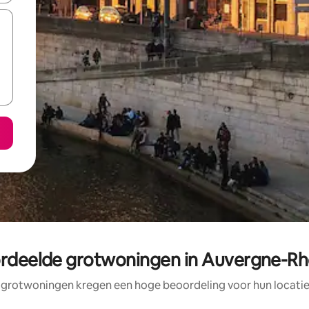
rdeelde grotwoningen in Auvergne-R
 grotwoningen kregen een hoge beoordeling voor hun locatie,