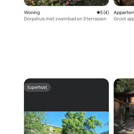
Woning
Gemiddelde beoord
5 (4)
Apparte
Dorpshuis met zwembad en 3 terrassen
Groot ap
te brenge
Superhost
Superhost