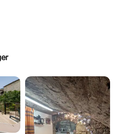
Marguerite"
ger