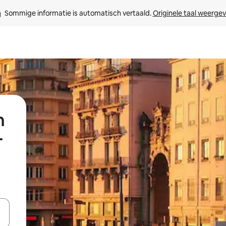
Sommige informatie is automatisch vertaald. 
Originele taal weerge
n
-
een keuze met je de pijltjestoetsen omhoog en omlaag, óf door te tikk