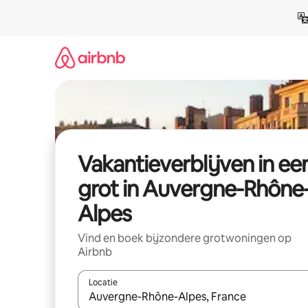
Ga
direct
naar
inhoud
Vakantieverblijven in ee
grot in Auvergne-Rhône
Alpes
Vind en boek bijzondere grotwoningen op
Airbnb
Locatie
Wanneer er resultaten beschikbaar zijn, maak je 