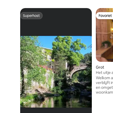
Superhost
Favoriet
Superhost
Favoriet
Grot
Het uitje
Welkom aa
verblijft
en omgeto
woonkame
met gazin
hutbed (i
een klein
badkamer Het uitje wordt all