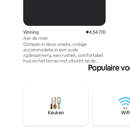
verwarmd 
je vuur te be
accommoda
muren en de 
en HANDD
Woning
Gemiddelde beoordelin
4,54 (13)
Aan de rivier
Ontspan in deze unieke, rustige
accommodatie in een oude
zijdespinnerij, een rustiek, comfortabel
huis en het terras met uitzicht op de
Populaire v
rivier. 55 m2 voor 2 gewelfde kamers:
Een woonkamer, keuken, eethoek en
woonkamer (met 2
eenpersoonsbedden) Een slaapgedeelte
met een tweepersoonsbed, een
eenpersoonsbed en een doucheruimte.
Een trap biedt toegang tot het
appartement en een prachtig terras
voor barbecues. Er is een
Keuken
Wifi
privézwemgebied in de buurt.
Parkeergelegenheid op het terrein.