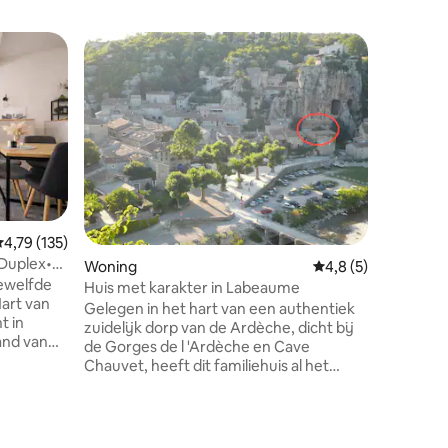
emiddelde beoordeling van 4,79 op 5, 135 recensies
4,79 (135)
 Duplex•
ecensies
Woning
Gemiddelde beoorde
4,8 (5)
Woning
ewelfde
Huis met karakter in Labeaume
Groot hu
art van
Ardèche
Gelegen in het hart van een authentiek
Groot hu
t in
zuidelijk dorp van de Ardèche, dicht bij
2009 in h
and van
de Gorges de l 'Ardèche en Cave
Plateau A
 winkels
Chauvet, heeft dit familiehuis al het
met sten
Rustige
karakter van traditionele gebouwen. De
hoogte. 
ar door
dikke kiezelmuren garanderen frisheid,
natuurlie
t Grote
de enigszins ingestelde positie vanaf het
prachtige
l voor een
centrale plein zorgt voor rust en
huis zeer