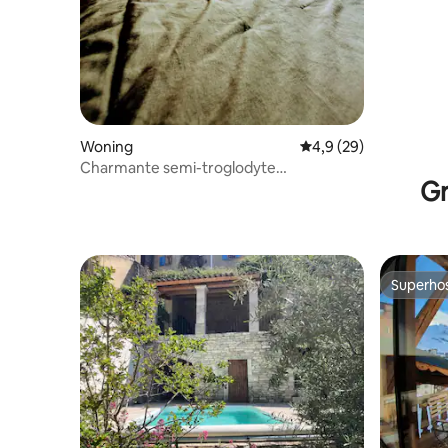
Woning
Gemiddelde beoordeli
4,9 (29)
Charmante semi-troglodyte
Gr
Provençaalse mas
Superho
Superho