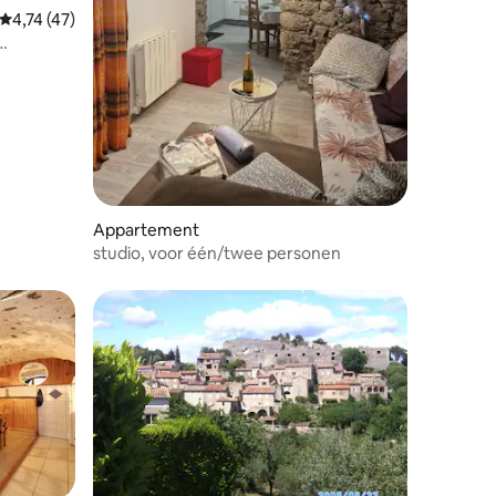
Gemiddelde beoordeling van 4,74 op 5, 47 recensies
4,74 (47)
ecensies
Appartement
studio, voor één/twee personen