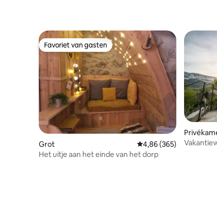
Favoriet van gasten
Favoriet van gasten
Privékam
Vakantie
Grot
Gemiddelde beoordeling
4,86 (365)
Het uitje aan het einde van het dorp