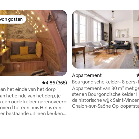
 van gasten
 van gasten
Appartement
G
Bourgondische kelder• 8 pers•
Gemiddelde beoordeling van 4,86 op 5, 365 r
4,86 (365)
Centrum van Chalon
Appartement van 80 m² met g
 aan het einde van het dorp
stenen Bourgondische kelder H
n het einde van het dorp, je
de historische wijk Saint-Vincen
 in een oude kelder gerenoveerd
Chalon-sur-Saône Op loopafst
verd tot een huis Het is een
het stadscentrum Restaurants,
r bestaande uit: een keuken
en een markt op 50 m afstand 
iere, koelkast, eethoek, 140
accommodatie met het hele ja
k zorg niet voor beddengoed) ,
een natuurlijk gematigd klimaa
e ontspanningsruimte en een
eettafel voor 8 personen Ideaa
een