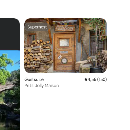
Superhost
Superhost
ecensies
Gastsuite
Gemiddelde beoordeling
4,56 (150)
Petit Jolly Maison