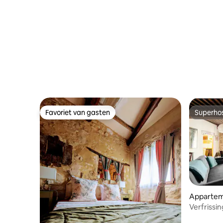
Favoriet van gasten
Superho
Favoriet van gasten
Superho
Apparte
Verfrissin