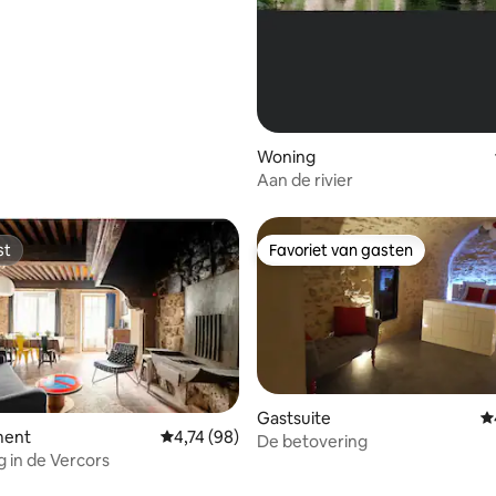
Woning
Aan de rivier
st
Favoriet van gasten
st
Favoriet van gasten
Gastsuite
G
ment
Gemiddelde beoordeling van 4,74 op 5, 98 r
4,74 (98)
De betovering
g in de Vercors