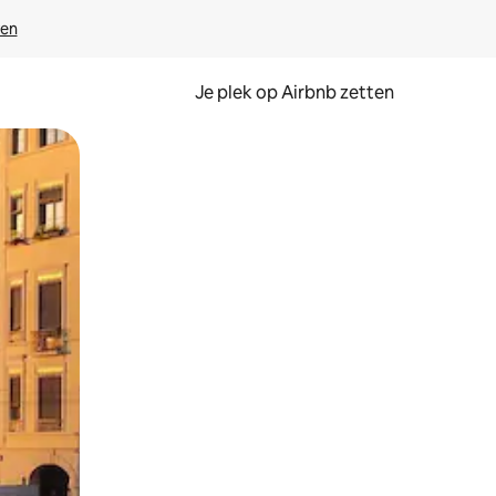
ven
Je plek op Airbnb zetten
en of swipen.