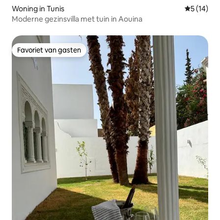
Woning in Tunis
Gemiddelde
5 (14)
Moderne gezinsvilla met tuin in Aouina
Favoriet van gasten
Favoriet van gasten