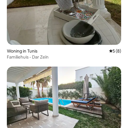
Woning in Tunis
Gemiddeld
5 (8)
Familiehuis - Dar Zeïn