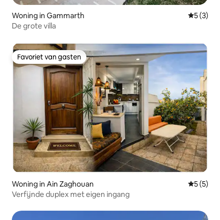
Woning in Gammarth
Gemiddeld
5 (3)
De grote villa
Favoriet van gasten
Favoriet van gasten
Woning in Ain Zaghouan
Gemiddeld
5 (5)
Verfijnde duplex met eigen ingang