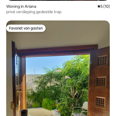
Woning in Ariana
Gemiddelde
5 (10)
privé verdieping gedeelde trap
Favoriet van gasten
Favoriet van gasten