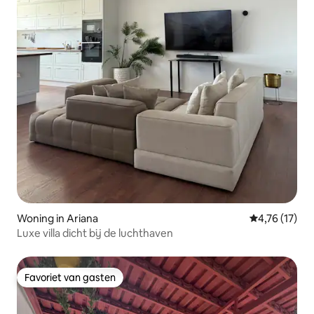
Woning in Ariana
Gemiddelde b
4,76 (17)
Luxe villa dicht bij de luchthaven
Favoriet van gasten
Favoriet van gasten