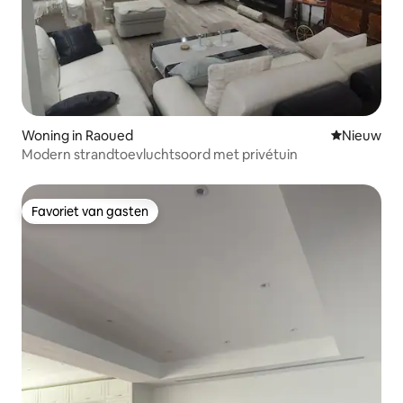
Woning in Raoued
Nieuwe ac
Nieuw
Modern strandtoevluchtsoord met privétuin
Favoriet van gasten
Favoriet van gasten