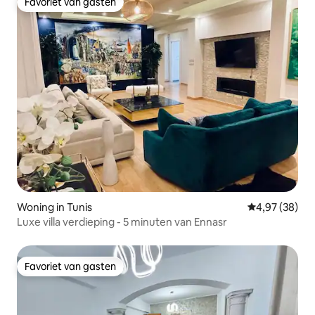
Favoriet van gasten
Favoriet van gasten
Woning in Tunis
Gemiddelde be
4,97 (38)
Luxe villa verdieping - 5 minuten van Ennasr
Favoriet van gasten
Favoriet van gasten