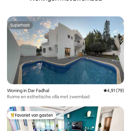
Superhost
Superhost
Woning in Dar Fadhal
Gemiddelde be
4,91 (79)
Ruime en esthetische villa met zwembad
Favoriet van gasten
Topfavoriet van gasten