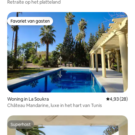
Retraite op het platteland
Favoriet van gasten
Favoriet van gasten
Woning in La Soukra
Gemiddelde be
4,93 (28)
Château Mandarine, luxe in het hart van Tunis
Superhost
Superhost