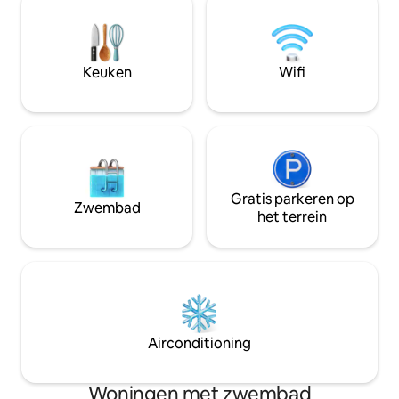
luchthaven Tunis Carthage ligt op zeven
een groot zwemba
minuten rijafstand. Sidi Bou Said Marsa
beveiligd gebied, 
en het strand liggen op 18 km afstand.
winkels, op 5 minu
Geen probleem parkeren voor het huis
strand.
Keuken
Wifi
er is altijd ruimte ! Bus- of metrostation
op 10 minuten loopafstand. Anders is
het gemakkelijk om taxi 's te vinden! De
studio biedt alle gemakken . De
decoratie is sober, Tunesische stijl zeer
schoon in zacht ivoor en grijstinten (
zeer koken !). De studio is ingericht met
een groot bed van 180 cm met
Gratis parkeren op
Zwembad
uitstekend beddengoed ! Er is een
het terrein
mooie badkamer met douche en ook
een grote dressing. De kitchenette is
volledig uitgerust : koelkast met vriesvak
, inductiekookplaat, magnetron,
koffiezetapparaat, waterkoker, enz. Er is
ook een flatscreen-tv (Franse en andere
zenders) en gratis WIFI. Centrale
Airconditioning
verwarming en airconditioning . Voor uw
aankomst wordt een ontbijtset
aangeboden ! Er is ook toegang tot het
Woningen met zwembad
familiezwembad