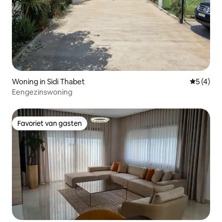
Woning in Sidi Thabet
Gemiddeld
5 (4)
Eengezinswoning
Favoriet van gasten
Favoriet van gasten