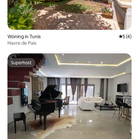
Woning in Tunis
Gemiddeld
5 (4)
Havre de Paix
Superhost
Superhost