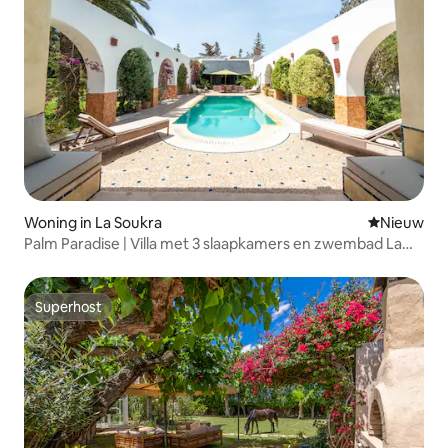
Woning in La Soukra
Nieuwe ac
Nieuw
Palm Paradise | Villa met 3 slaapkamers en zwembad La
Soukra
Superhost
Superhost