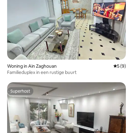
Woning in Ain Zaghouan
Gemiddeld
5 (9)
Familieduplex in een rustige buurt
Superhost
Superhost