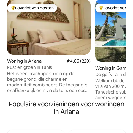
Favoriet van gasten
Favoriet van g
Topfavoriet van gasten
Topfavoriet van 
Woning in Ariana
Gemiddelde beoordeling van 4,8
4,86 (220)
Rust en groen in Tunis
Woning in Gamma
Het is een prachtige studio op de
De golfvilla in d
begane grond, die charme en
Welkom bij de Gol
moderniteit combineert. De toegang is
villa van 200 m2 
onafhankelijk en is via de tuin: een oase
Tunesische subtiel
van rust en groen .. .op slechts een paar
adem wegnemen m
meter van winkels en restaurants, in de
Populaire voorzieningen voor woningen
open tuin op de gol
woonwijk El Menzah. Allerlei
in het hart van he
in Ariana
voorzieningen in de directe omgeving:
en heeft drie suit
stomerij, café 's, restaurants, de zeer
woonkamer met e
goede Gourmet gebak en de Gourmet
open keuken op e
zijn 2 minuten lopen etc ... De
prachtig terras dat