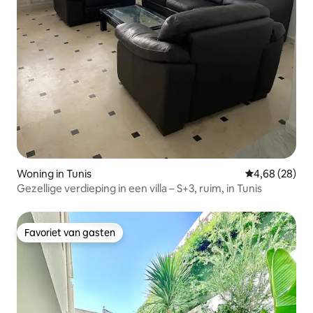
Woning in Tunis
Gemiddelde be
4,68 (28)
Gezellige verdieping in een villa – S+3, ruim, in Tunis
Favoriet van gasten
Favoriet van gasten