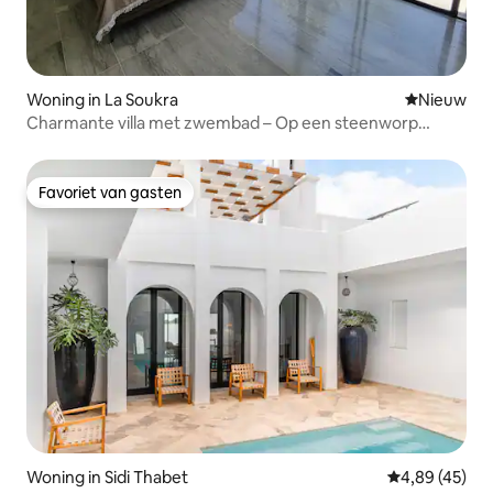
Woning in La Soukra
Nieuwe ac
Nieuw
Charmante villa met zwembad – Op een steenworp
afstand van de golfbaan
Favoriet van gasten
Favoriet van gasten
Woning in Sidi Thabet
Gemiddelde be
4,89 (45)