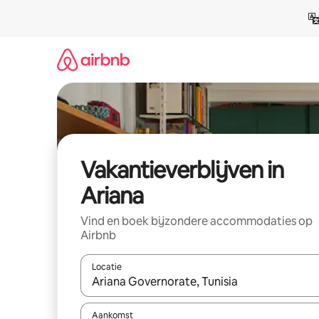
Ga
direct
naar
inhoud
Vakantieverblijven in
Ariana
Vind en boek bijzondere accommodaties op
Airbnb
Locatie
Wanneer er resultaten beschikbaar zijn, maak je 
Aankomst