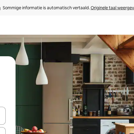
Sommige informatie is automatisch vertaald. 
Originele taal weerge
een keuze met je de pijltjestoetsen omhoog en omlaag, óf door te tikk