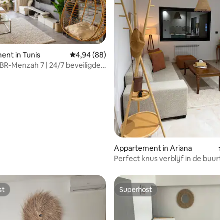
nt in Tunis
Gemiddelde beoordeling van 4,94 op 5, 88 r
4,94 (88)
1BR-Menzah 7 | 24/7 beveiligde
g van 4,93 op 5, 61 recensies
rkeergelegenheid
Appartement in Ariana
Perfect knus verblijf in de buur
luchthaven, op 5 minuten rijde
st
Superhost
st
Superhost