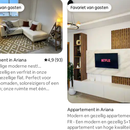
 van gasten
Favoriet van gasten
 van gasten
Favoriet van gasten
 van 4,86 op 5, 219 recensies
ent in Ariana
Gemiddelde beoordeling van 4,9 op 5, 93 r
4,9 (93)
lige moderne nest!
uw!
zellig en verfrist in onze
ezellige flat. Perfect voor
nomaden, soloreizigers of een
in; onze ruimte met één
er biedt gloednieuwe moderne
oho-stijl flair, krachtige goed
e douche en wasruimte.
Appartement in Ariana
p de skyline en
Modern en gezellig appartemen
rbalkon. Voel je veilig met
zeldzame parel' Tunesië
n privélift-ingang. Om de hoek
FR - Een modern en gezellig S+
ntastische bakkerij, slagers en
appartement van hoge kwalitei