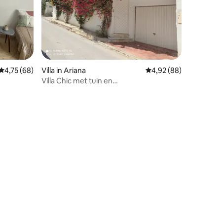
Gemiddelde beoordeling van 4,75 op 5, 68 recensies
4,75 (68)
Villa in Ariana
Gemiddelde beoordelin
4,92 (88)
Villa Chic met tuin en
parkeergelegenheid – 10 min van de
luchthaven
ecensies