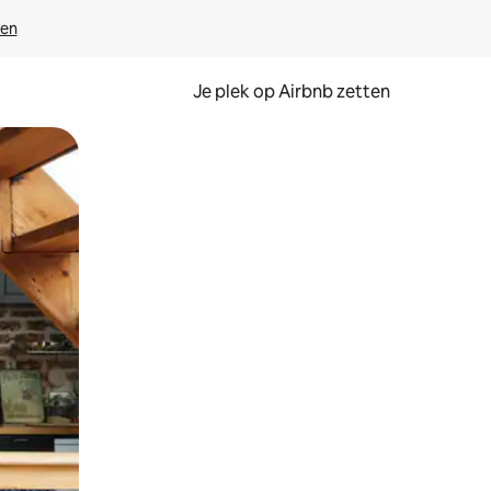
ven
Je plek op Airbnb zetten
en of swipen.