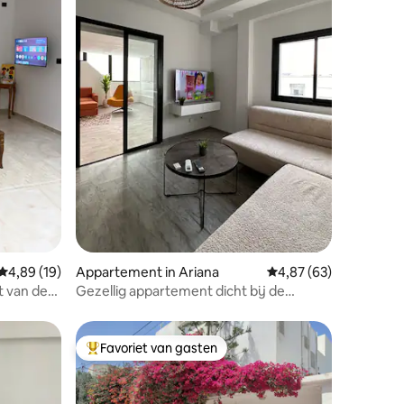
ecensies
Gemiddelde beoordeling van 4,89 op 5, 19 recensies
4,89 (19)
Appartement in Ariana
Gemiddelde beoordelin
4,87 (63)
t van de
Gezellig appartement dicht bij de
n
luchthaven (riadh el Andalous)
Favoriet van gasten
Topfavoriet van gasten