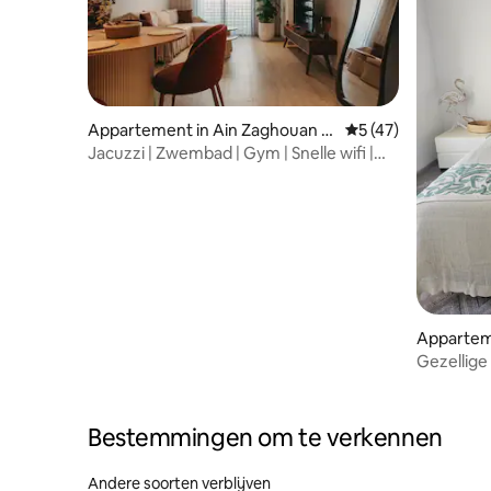
Appartement in Ain Zaghouan N
Gemiddelde beoorde
5 (47)
ord
Jacuzzi | Zwembad | Gym | Snelle wifi |
Smart Home
Appartem
Gezellige
luchthave
Bestemmingen om te verkennen
Andere soorten verblijven