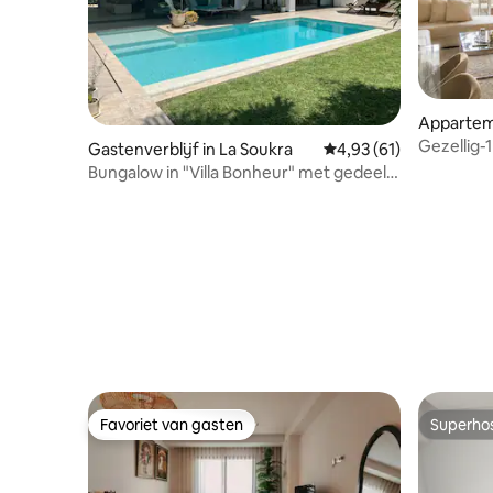
Apparteme
Gezellig-
Gastenverblijf in La Soukra
Gemiddelde beoordelin
4,93 (61)
gratis pa
Bungalow in "Villa Bonheur" met gedeeld
zwembad
Favoriet van gasten
Superho
Favoriet van gasten
Superho