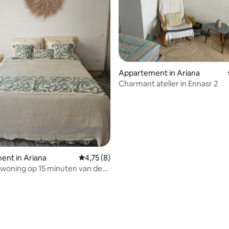
ling van 5 op 5, 47 recensies
Appartement in Ariana
Charmant atelier in Ennasr 2
ent in Ariana
Gemiddelde beoordeling van 4,75 op 5, 8 r
4,75 (8)
 woning op 15 minuten van de
n.