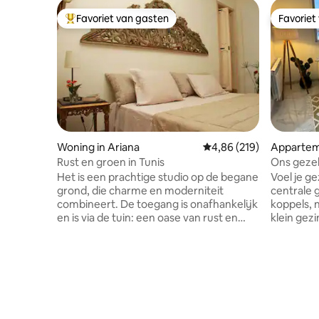
Favoriet van gasten
Favoriet
Topfavoriet van gasten
Favoriet
Woning in Ariana
Gemiddelde beoordeling
4,86 (219)
Appartem
Rust en groen in Tunis
Ons gezel
Gloednie
Het is een prachtige studio op de begane
Voel je ge
grond, die charme en moderniteit
centrale g
combineert. De toegang is onafhankelijk
koppels, 
en is via de tuin: een oase van rust en
klein gez
groen .. .op slechts een paar meter van
slaapkam
winkels en restaurants, in de woonwijk El
meubels, b
Menzah. Allerlei voorzieningen in de
verwarmd
directe omgeving: stomerij, café 's,
Uitzicht o
restaurants, de zeer goede Gourmet
slaapkame
gebak en de Gourmet zijn 2 minuten
pincode e
lopen etc ... De luchthaven Tunis
bij een fa