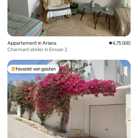
Appartement in Ariana
Gemiddelde be
4,75 (68)
Charmant atelier in Ennasr 2
Favoriet van gasten
Topfavoriet van gasten