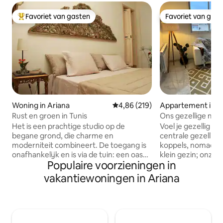
Favoriet van gasten
Favoriet van gas
Topfavoriet van gasten
Favoriet van gas
Woning in Ariana
Gemiddelde beoordeling van 4,8
4,86 (219)
Appartement in A
Rust en groen in Tunis
Ons gezellige mod
Gloednieuw!
Het is een prachtige studio op de
Voel je gezellig en
begane grond, die charme en
centrale gezellige 
moderniteit combineert. De toegang is
koppels, nomaden,
onafhankelijk en is via de tuin: een oase
klein gezin; onze
Populaire voorzieningen in
van rust en groen .. .op slechts een paar
slaapkamer biedt
meter van winkels en restaurants, in de
meubels, boho-stij
vakantiewoningen in Ariana
woonwijk El Menzah. Allerlei
verwarmde douch
voorzieningen in de directe omgeving:
Uitzicht op de sky
stomerij, café 's, restaurants, de zeer
slaapkamerbalkon. 
goede Gourmet gebak en de Gourmet
pincode en privél
zijn 2 minuten lopen etc ... De
bij een fantastisc