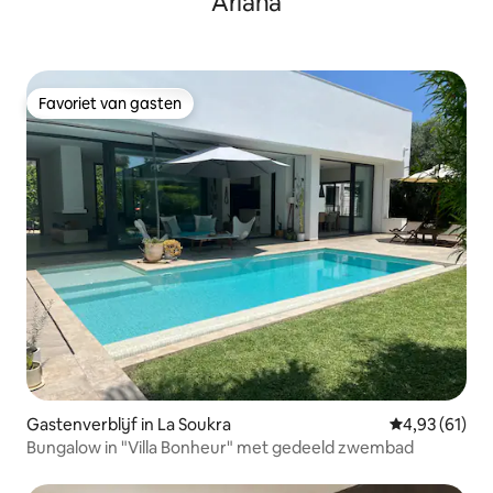
Ariana
familiezwembad
Favoriet van gasten
Favoriet van gasten
Gastenverblijf in La Soukra
Gemiddelde be
4,93 (61)
Bungalow in "Villa Bonheur" met gedeeld zwembad