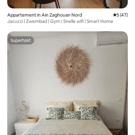
Appartement in Ain Zaghouan Nord
Gemiddelde
5 (47)
Jacuzzi | Zwembad | Gym | Snelle wifi | Smart Home
Superhost
Superhost