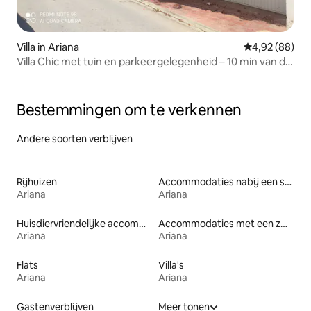
Villa in Ariana
Gemiddelde be
4,92 (88)
Villa Chic met tuin en parkeergelegenheid – 10 min van de
luchthaven
Bestemmingen om te verkennen
Andere soorten verblijven
Rijhuizen
Accommodaties nabij een strand
Ariana
Ariana
Huisdiervriendelijke accommodaties
Accommodaties met een zwembad
Ariana
Ariana
Flats
Villa's
Ariana
Ariana
Gastenverblijven
Meer tonen