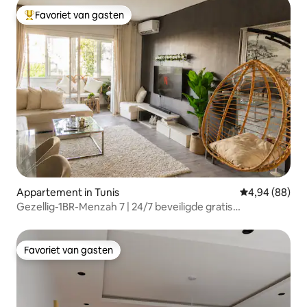
Favoriet van gasten
Topfavoriet van gasten
Appartement in Tunis
Gemiddelde be
4,94 (88)
Gezellig-1BR-Menzah 7 | 24/7 beveiligde gratis
parkeergelegenheid
Favoriet van gasten
Favoriet van gasten