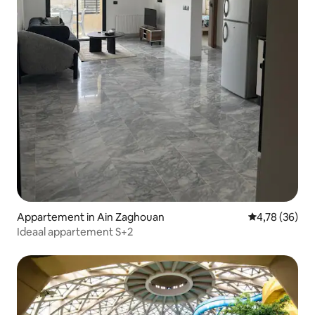
Appartement in Ain Zaghouan
Gemiddelde be
4,78 (36)
Ideaal appartement S+2