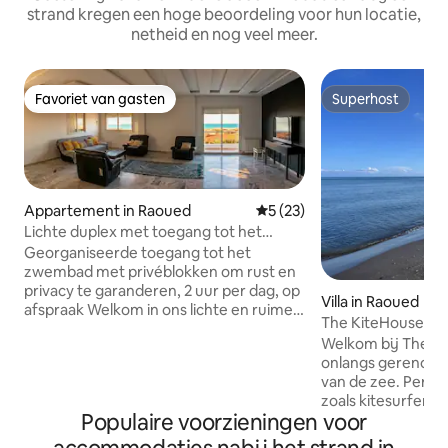
strand kregen een hoge beoordeling voor hun locatie,
netheid en nog veel meer.
Favoriet van gasten
Superhost
Favoriet van gasten
Superhost
Appartement in Raoued
Gemiddelde beoordeling van
5 (23)
Lichte duplex met toegang tot het
zwembad, op loopafstand van het
Georganiseerde toegang tot het
strand
zwembad met privéblokken om rust en
privacy te garanderen, 2 uur per dag, op
Villa in Raoued
afspraak Welkom in ons lichte en ruime
The KiteHouse: stra
duplexappartement, ideaal gelegen in
het strand
Welkom bij The Kite 
Raoued Plage, op slechts 1 minuut lopen
onlangs gerenove
van het strand. Dit appartement met
van de zee. Perfect voor watersporten
twee verdiepingen ligt in een kleine,
zoals kitesurfen, w
rustige, gezinsvriendelijke residentie en
Populaire voorzieningen voor
peddelen, paardrij
is perfect voor een ontspannen uitje aan
gewoon genieten 
zee, op slechts 15–20 minuten rijden van