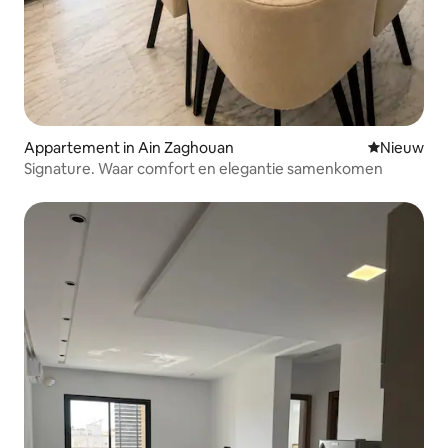
Appartement in Ain Zaghouan
Nieuwe ac
Nieuw
Signature. Waar comfort en elegantie samenkomen