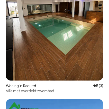
Woning in Raoued
Gemiddeld
5 (3)
Villa met overdekt zwembad