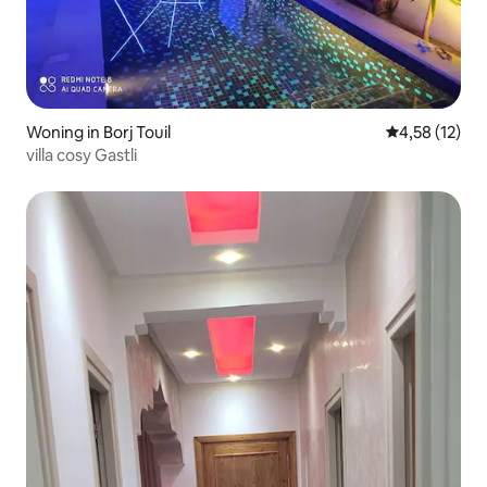
Woning in Borj Touil
Gemiddelde be
4,58 (12)
villa cosy Gastli