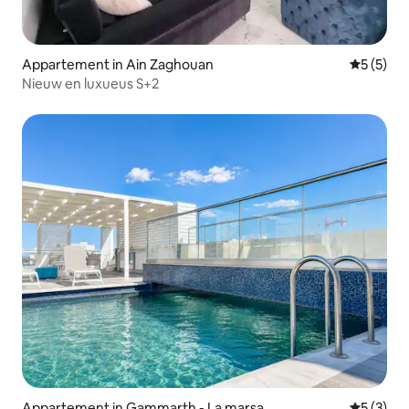
Appartement in Ain Zaghouan
Gemiddeld
5 (5)
Nieuw en luxueus S+2
Appartement in Gammarth - La marsa
Gemiddeld
5 (3)