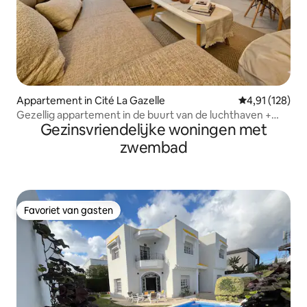
Appartement in Cité La Gazelle
Gemiddelde beo
4,91 (128)
Gezellig appartement in de buurt van de luchthaven +
Gezinsvriendelijke woningen met
auto check-in
zwembad
Favoriet van gasten
Favoriet van gasten