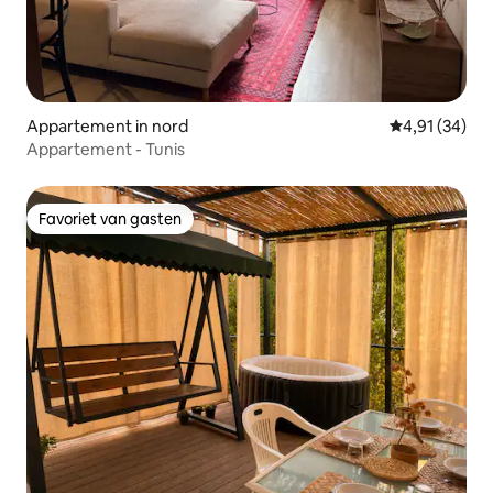
Appartement in nord
Gemiddelde be
4,91 (34)
Appartement - Tunis
Favoriet van gasten
Favoriet van gasten