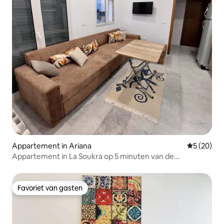
Appartement in Ariana
Gemiddelde
5 (20)
Appartement in La Soukra op 5 minuten van de
luchthaven
Favoriet van gasten
Favoriet van gasten