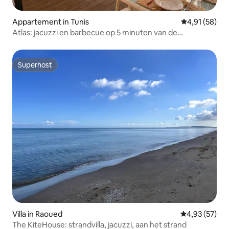
Appartement in Tunis
Gemiddelde be
4,91 (58)
Atlas: jacuzzi en barbecue op 5 minuten van de
luchthaven
Superhost
Superhost
Villa in Raoued
Gemiddelde be
4,93 (57)
The KiteHouse: strandvilla, jacuzzi, aan het strand