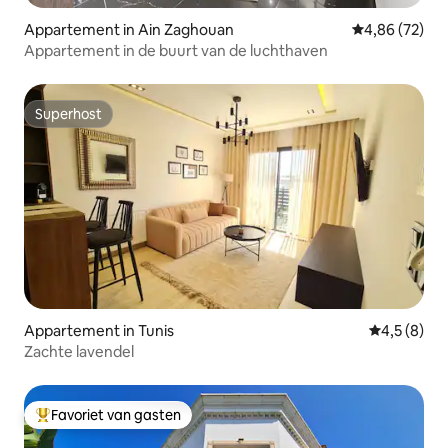
Appartement in Ain Zaghouan
Gemiddelde be
4,86 (72)
Appartement in de buurt van de luchthaven
Superhost
Superhost
Appartement in Tunis
Gemiddelde 
4,5 (8)
Zachte lavendel
Favoriet van gasten
Topfavoriet van gasten