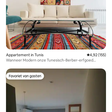
Appartement in Tunis
Gemiddelde beo
4,92 (155)
Wanneer Modern onze Tunesisch-Berber-erfgoed
ontmoet...
Favoriet van gasten
Favoriet van gasten