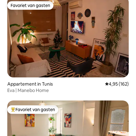
Favoriet van gasten
Favoriet van gasten
Appartement in Tunis
Gemiddelde beo
4,95 (162)
Eva | Manebo Home
Favoriet van gasten
Topfavoriet van gasten