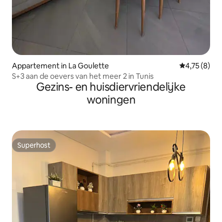
Appartement in La Goulette
Gemiddelde b
4,75 (8)
S+3 aan de oevers van het meer 2 in Tunis
Gezins- en huisdiervriendelijke
woningen
Superhost
Superhost