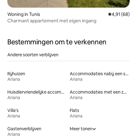
Woning in Tunis
Gemiddelde be
4,91 (68)
Charmant appartement met eigen ingang
Bestemmingen om te verkennen
Andere soorten verblijven
Rijhuizen
Accommodaties nabij een strand
Ariana
Ariana
Huisdiervriendelijke accommodaties
Accommodaties met een zwembad
Ariana
Ariana
Villa's
Flats
Ariana
Ariana
Gastenverblijven
Meer tonen
Ariana