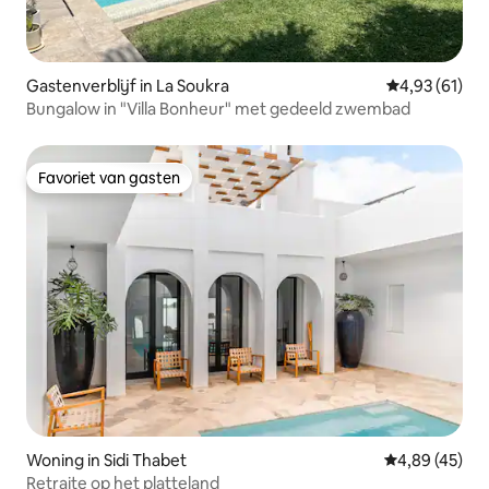
Gastenverblijf in La Soukra
Gemiddelde be
4,93 (61)
Bungalow in "Villa Bonheur" met gedeeld zwembad
Favoriet van gasten
Favoriet van gasten
Woning in Sidi Thabet
Gemiddelde be
4,89 (45)
Retraite op het platteland