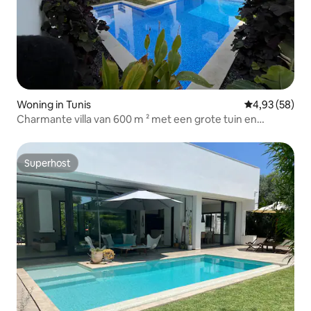
Woning in Tunis
Gemiddelde be
4,93 (58)
Charmante villa van 600 m ² met een grote tuin en
zwembad
Superhost
Superhost