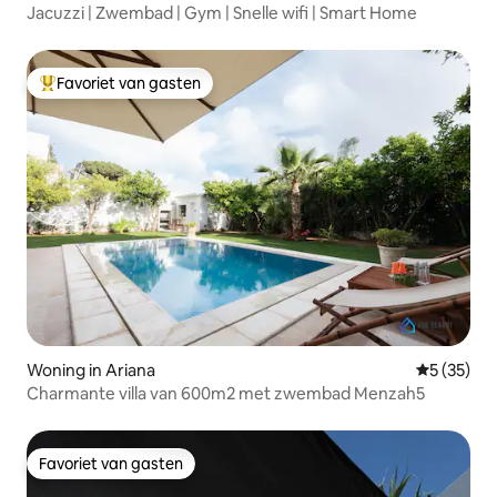
Jacuzzi | Zwembad | Gym | Snelle wifi | Smart Home
Favoriet van gasten
Topfavoriet van gasten
Woning in Ariana
Gemiddelde
5 (35)
Charmante villa van 600m2 met zwembad Menzah5
Favoriet van gasten
Favoriet van gasten