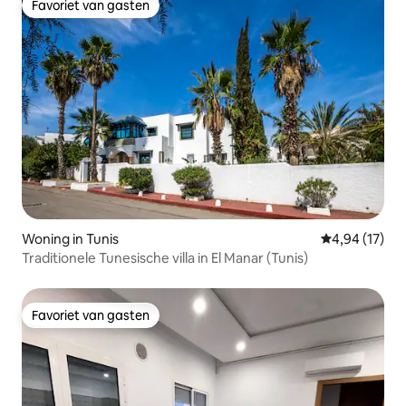
Favoriet van gasten
Favoriet van gasten
Woning in Tunis
Gemiddelde be
4,94 (17)
Traditionele Tunesische villa in El Manar (Tunis)
Favoriet van gasten
Favoriet van gasten