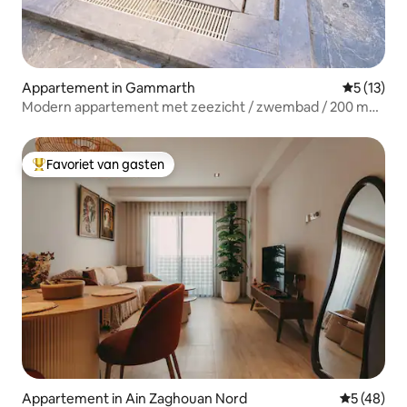
Appartement in Gammarth
Gemiddeld
5 (13)
Modern appartement met zeezicht / zwembad / 200 m
lopen naar het strand
Favoriet van gasten
Topfavoriet van gasten
Appartement in Ain Zaghouan Nord
Gemiddelde
5 (48)