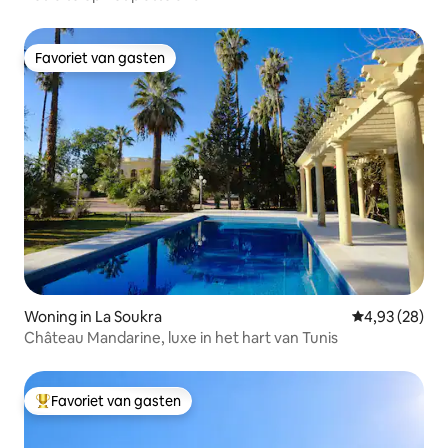
Favoriet van gasten
Favoriet van gasten
Woning in La Soukra
Gemiddelde be
4,93 (28)
Château Mandarine, luxe in het hart van Tunis
Favoriet van gasten
Topfavoriet van gasten