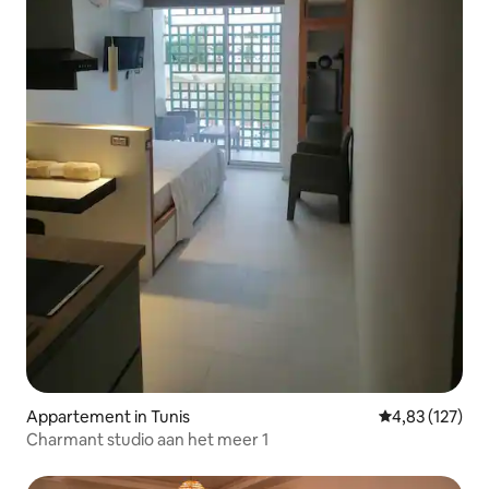
Appartement in Tunis
Gemiddelde beo
4,83 (127)
Charmant studio aan het meer 1