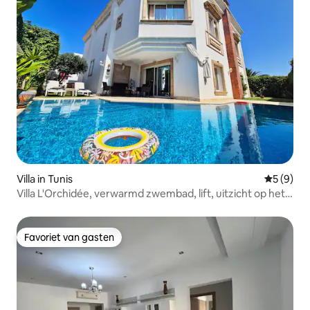
Villa in Tunis
Gemiddeld
5 (9)
Villa L'Orchidée, verwarmd zwembad, lift, uitzicht op het
meer
Favoriet van gasten
Favoriet van gasten