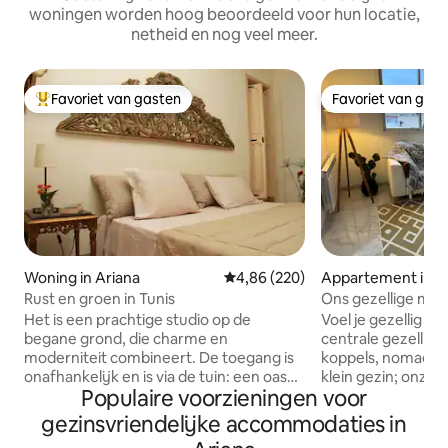
woningen worden hoog beoordeeld voor hun locatie,
netheid en nog veel meer.
Favoriet van gasten
Favoriet van gas
Topfavoriet van gasten
Favoriet van gas
Woning in Ariana
Gemiddelde beoordeling van 4,8
4,86 (220)
Appartement in A
Rust en groen in Tunis
Ons gezellige mod
Gloednieuw!
Het is een prachtige studio op de
Voel je gezellig en
begane grond, die charme en
centrale gezellige 
moderniteit combineert. De toegang is
koppels, nomaden,
onafhankelijk en is via de tuin: een oase
klein gezin; onze
Populaire voorzieningen voor
van rust en groen .. .op slechts een paar
slaapkamer biedt
meter van winkels en restaurants, in de
meubels, boho-stij
gezinsvriendelijke accommodaties in
woonwijk El Menzah. Allerlei
verwarmde douch