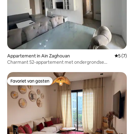
Appartement in Ain Zaghouan
Gemiddeld
5 (7)
Charmant S2-appartement met ondergrondse
parkeerplaats
Favoriet van gasten
Favoriet van gasten