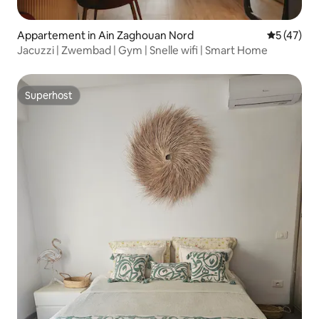
Appartement in Ain Zaghouan Nord
Gemiddelde
5 (47)
Jacuzzi | Zwembad | Gym | Snelle wifi | Smart Home
Superhost
Superhost