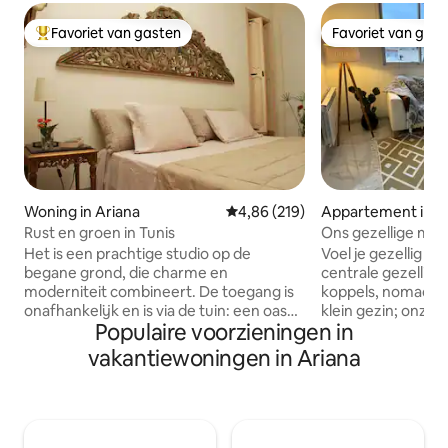
Favoriet van gasten
Favoriet van gas
Topfavoriet van gasten
Favoriet van gas
Woning in Ariana
Gemiddelde beoordeling van 4,8
4,86 (219)
Appartement in A
Rust en groen in Tunis
Ons gezellige mod
Gloednieuw!
Het is een prachtige studio op de
Voel je gezellig en
begane grond, die charme en
centrale gezellige 
moderniteit combineert. De toegang is
koppels, nomaden,
onafhankelijk en is via de tuin: een oase
klein gezin; onze
Populaire voorzieningen in
van rust en groen .. .op slechts een paar
slaapkamer biedt
meter van winkels en restaurants, in de
meubels, boho-stij
vakantiewoningen in Ariana
woonwijk El Menzah. Allerlei
verwarmde douch
voorzieningen in de directe omgeving:
Uitzicht op de sky
stomerij, café 's, restaurants, de zeer
slaapkamerbalkon. 
goede Gourmet gebak en de Gourmet
pincode en privél
zijn 2 minuten lopen etc ... De
bij een fantastisc