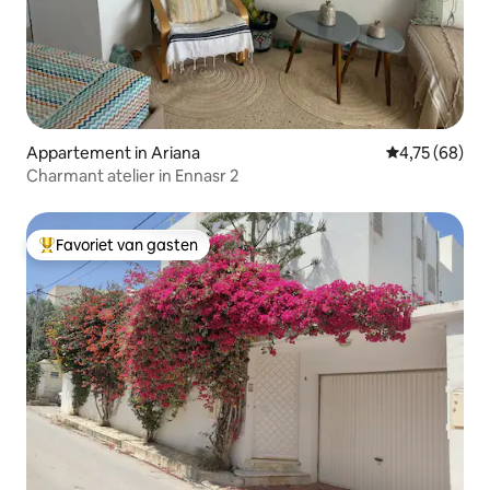
Appartement in Ariana
Gemiddelde be
4,75 (68)
Charmant atelier in Ennasr 2
Favoriet van gasten
Topfavoriet van gasten