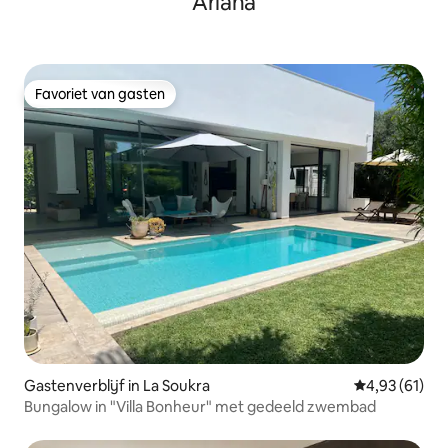
Ariana
familiezwembad
Favoriet van gasten
Favoriet van gasten
Gastenverblijf in La Soukra
Gemiddelde be
4,93 (61)
Bungalow in "Villa Bonheur" met gedeeld zwembad