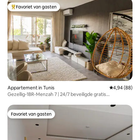
Favoriet van gasten
Topfavoriet van gasten
Appartement in Tunis
Gemiddelde be
4,94 (88)
Gezellig-1BR-Menzah 7 | 24/7 beveiligde gratis
parkeergelegenheid
Favoriet van gasten
Favoriet van gasten