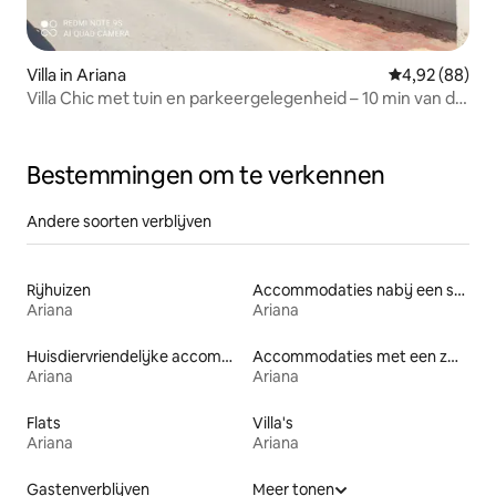
Villa in Ariana
Gemiddelde be
4,92 (88)
Villa Chic met tuin en parkeergelegenheid – 10 min van de
luchthaven
Bestemmingen om te verkennen
Andere soorten verblijven
Rijhuizen
Accommodaties nabij een strand
Ariana
Ariana
Huisdiervriendelijke accommodaties
Accommodaties met een zwembad
Ariana
Ariana
Flats
Villa's
Ariana
Ariana
Gastenverblijven
Meer tonen