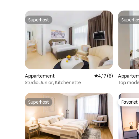
Superhost
Superho
Superhost
Superho
Appartement
Gemiddelde beoordeli
4,17 (6)
Apparte
Studio Junior, Kitchenette
Top moder
Superhost
Favoriet
Superhost
Favoriet