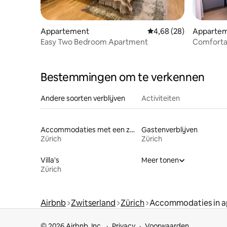
Appartement
Gemiddelde beoordelin
4,68 (28)
Apparte
Easy Two Bedroom Apartment
Comfortab
gelegen, 
Bestemmingen om te verkennen
Andere soorten verblijven
Activiteiten
Accommodaties met een zwembad
Gastenverblijven
Zürich
Zürich
Villa's
Meer tonen
Zürich
Airbnb
Zwitserland
Zürich
Accommodaties in a
© 2026 Airbnb, Inc.
Privacy
Voorwaarden