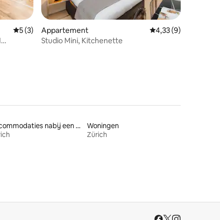
ecensies
Gemiddelde beoordeling van 5 op 5, 3 recensies
5 (3)
Appartement
Gemiddelde beoordel
4,33 (9)
1
Studio Mini, Kitchenette
Accommodaties nabij een meer
Woningen
ich
Zürich