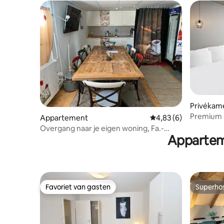
Privékam
Premium s
Appartement
Gemiddelde beoordeli
4,83 (6)
Suites
Overgang naar je eigen woning, Fa.-
Appartem
medewerker
Favoriet van gasten
Superho
Favoriet van gasten
Superho