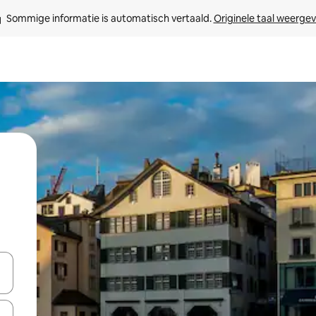
Sommige informatie is automatisch vertaald. 
Originele taal weerge
een keuze met je de pijltjestoetsen omhoog en omlaag, óf door te tikk