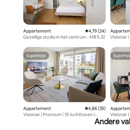
Appartement
Gemiddelde beoordelin
4,79 (24)
Apparte
Gezellige studio in het centrum - Mill 5.32
Visionair 
Kook
Superhost
Superho
Superhost
Superho
Appartement
Gemiddelde beoordelin
4,86 (35)
Apparte
Visionair | Premium | 15' luchthaven |
Visionair 
Andere vak
Parkeren/wassen/koken
Parkeren