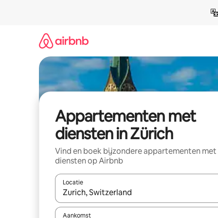
Ga
direct
naar
inhoud
Appartementen met
diensten in Zürich
Vind en boek bijzondere appartementen met
diensten op Airbnb
Locatie
Wanneer er resultaten beschikbaar zijn, maak je 
Aankomst