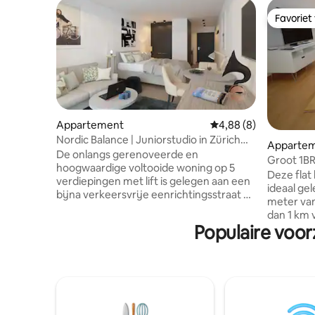
Favoriet
Favoriet
Appartement
Gemiddelde beoordeli
4,88 (8)
Nordic Balance | Juniorstudio in Zürich
Apparte
Seefeld
De onlangs gerenoveerde en
Groot 1BR
hoogwaardige voltooide woning op 5
(Mill 3.55)
Deze flat
verdiepingen met lift is gelegen aan een
ideaal gel
bijna verkeersvrije eenrichtingsstraat en
meter van
elk appartement is toegankelijk via een
dan 1 km 
charmante doorgang met uitzicht op
Populaire voor
gunstig g
een onbelemmerde groene weide. Deze
Fraumünste
23 appartementen zullen u verbazen.
Gratis WiF
Van grote studio 's tot exclusieve
pand, met
appartementen met 1 bed, er staat een
slechts 50
"WOW" op je voorhoofd geschreven.
apparteme
Nieuwe OPENING: wees een van de
over een
eerste gasten die intrekt! Dit