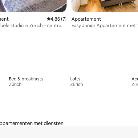
g van 4,68 op 5, 28 recensies
ment
Gemiddelde beoordeling van 4,86 op 5, 7 r
4,86 (7)
Appartement
ele studio in Zürich – centraal
Easy Junior Appartement met 
werkplek
Slaapkamer
Bed & breakfasts
Lofts
Zürich
Zürich
Zür
ppartementen met diensten