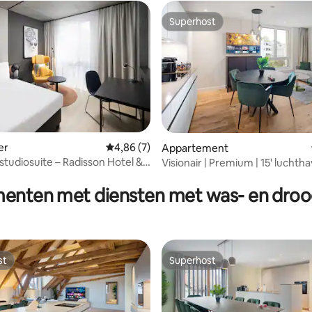
Superhost
Superhost
er
Gemiddelde beoordeling van 4,86 op 5, 7 r
4,86 (7)
Appartement
tudiosuite – Radisson Hotel &
Visionair | Premium | 15' luchtha
ng van 4,83 op 5, 6 recensies
Parkeren/wassen/koken
enten met diensten met was- en dro
st
Superhost
st
Superhost