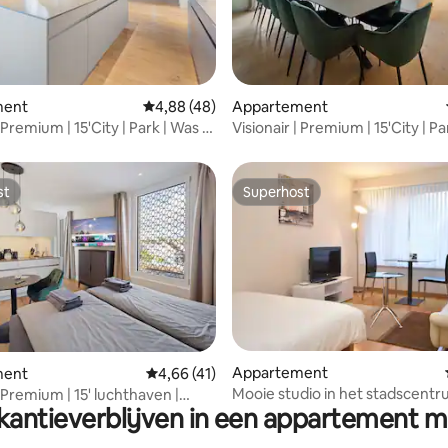
g van 4,79 op 5, 24 recensies
ment
Gemiddelde beoordeling van 4,88 op 5, 48 r
4,88 (48)
Appartement
| Premium | 15'City | Park | Was |
Visionair | Premium | 15'City | Pa
Kook
st
Superhost
st
Superhost
Appartement
g van 4,86 op 5, 35 recensies
ment
Gemiddelde beoordeling van 4,66 op 5, 41 r
4,66 (41)
Mooie studio in het stadscentr
| Premium | 15' luchthaven |
antieverblijven in een appartement m
Vineyard 11
/wassen/koken