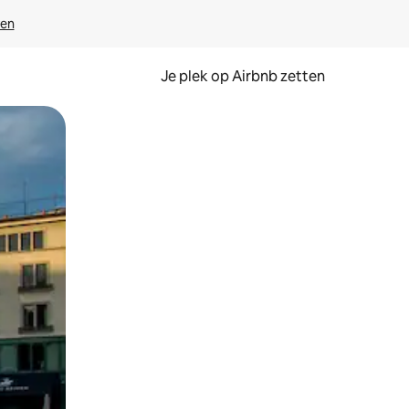
ven
Je plek op Airbnb zetten
en of swipen.