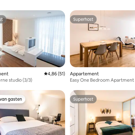
st
Superhost
st
Superhost
ng van 4,17 op 5, 6 recensies
ment
Gemiddelde beoordeling van 4,86 op 5, 51 r
4,86 (51)
Appartement
ne studio (3/3)
Easy One Bedroom Apartment
 van gasten
Superhost
 van gasten
Superhost