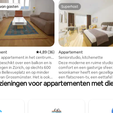
 van gasten
Superhost
 van gasten
Superhost
ng van 4,88 op 5, 8 recensies
ment
Gemiddelde beoordeling van 4,89 op 5, 36 r
4,89 (36)
Appartement
 appartement in het centrum
Seniorstudio, kitchenette
 beschikt over een balkon en is
Deze moderne en ruime studio
egen in Zürich, op slechts 600
comfort en een gastvrije sfeer
 Bellevueplatz en op minder
woonkamer heeft een gezellige
van Grossmünster. Het is ook
een flatscreen-tv, een eettafel
zieningen voor appartementen met die
elegen op minder dan 1 km van
bureau. De volledig uitgeruste 
r en is bereikbaar via een lift.
voorzien van een keramische k
i is beschikbaar in het hele
een magnetron met grill- en ba
 Zurich Opera House op
een koffiezetapparaat en keuk
0 meter afstand. Het
Gasten kunnen ontspannen in 
nt met 1 slaapkamer beschikt
comfortabel tweepersoonsbed
 ruime woonkamer met een
genieten van een eigen badka