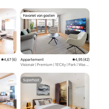
Favoriet van gasten
Favoriet van gasten
ecensies
Gemiddelde beoordeling van 4,67 op 5, 6 recensies
4,67 (6)
Appartement
Gemiddelde beoordeli
4,95 (42)
Visionair | Premium | 15'City | Park | Was |
Kook
Superhost
Superhost