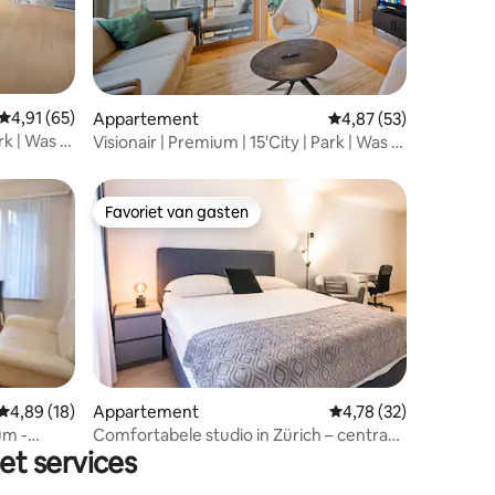
ecensies
Gemiddelde beoordeling van 4,91 op 5, 65 recensies
4,91 (65)
Appartement
Gemiddelde beoordelin
4,87 (53)
rk | Was |
Visionair | Premium | 15'City | Park | Was |
Kook
Favoriet van gasten
Favoriet van gasten
Gemiddelde beoordeling van 4,89 op 5, 18 recensies
4,89 (18)
Appartement
Gemiddelde beoordeli
4,78 (32)
ecensies
um -
Comfortabele studio in Zürich – centraal
et services
gelegen, werkplek