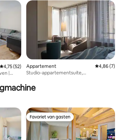
ecensies
Appartement
Gemiddelde beoordeli
4,86 (7)
Gemiddelde beoordeling van 4,75 op 5, 52 recensies
4,75 (52)
Studio-appartementsuite,
ven |
Franklinstrasse
ogmachine
Favoriet van gasten
Favoriet van gasten