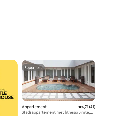
ecensies
Superhost
Superhost
Appartement
Gemiddelde beoordeli
4,71 (41)
Stadsappartement met fitnessruimte,