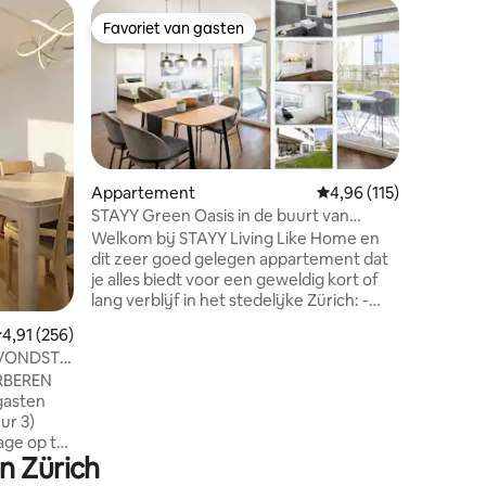
Apparte
Favoriet van gasten
Favor
Favoriet van gasten
Topfavo
DeJewel
Een echt
van Züric
appartem
op slecht
station, 
toevlucht
stijlvoll
Appartement
Gemiddelde beoordelin
4,96 (115)
hotelkwal
STAYY Green Oasis in de buurt van
ecensies
rustgeven
Zürich I gratis parkeren I TV
Welkom bij STAYY Living Like Home en
Compact, 
dit zeer goed gelegen appartement dat
zorgvuld
je alles biedt voor een geweldig kort of
schuilpla
lang verblijf in het stedelijke Zürich: -
charme e
gratis parkeren voor 2 auto 's - volledig
stad waa
emiddelde beoordeling van 4,91 op 5, 256 recensies
4,91 (256)
uitgeruste keuken - Comfortabel
VONDST:
kingsize bed. - Gezellig zithoek in de tuin
RBEREN
- Gezinsvriendelijke wijken - snelle WIFI -
gasten
55inch smart-tv - betaalde wasmachine
ur 3)
en droger - Slaapbank voor 3e en 4e gast
age op te
- Openbaar vervoer voor de deur ☆
n Zürich
"Vanaf de eerste stap voelden we ons
(op
erg op ons gemak in je appartement."