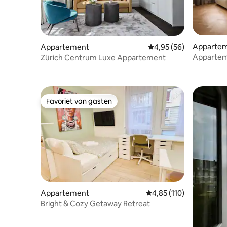
Apparte
Appartement
Gemiddelde beoordelin
4,95 (56)
Apparteme
Zürich Centrum Luxe Appartement
Favoriet van gasten
Favoriet van gasten
Appartement
Gemiddelde beoordeling
4,85 (110)
Bright & Cozy Getaway Retreat