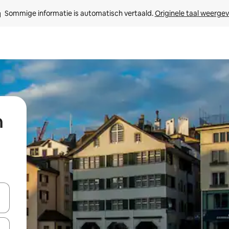
Sommige informatie is automatisch vertaald. 
Originele taal weerge
n
een keuze met je de pijltjestoetsen omhoog en omlaag, óf door te tikk