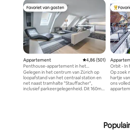
Favoriet van gasten
Favor
Favoriet van gasten
Topfavor
Appartement
Gemiddelde beoordeling
4,86 (501)
Apparte
Penthouse-appartement in het
Orbit - In
centrum, inclusief parkeren
Gelegen in het centrum van Zürich op
Op zoek na
loopafstand van het centraal station en
hartje van
net naast tramhalte "Stauffacher",
ons volle
inclusief parkeergelegenheid. Dit 160m2
appartem
twee verdiepingen tellende
Met twee
zolder/penthouse design appartement
een ruime
beschikt over een volledig uitgeruste
uitgerust
keuken, twee badkamers en een apart
dakterras
toilet, twee aparte slaapkamers (master
perfecte 
bedroom op de bovenste verdieping
verkenne
Populai
met aparte badkamer, en een kleinere
Fraumüns