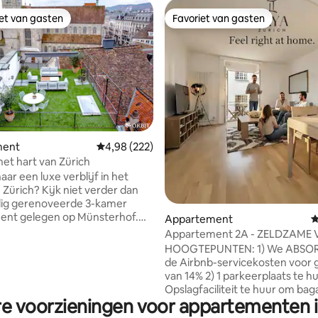
iet van gasten
Favoriet van gasten
iet van gasten
Favoriet van gasten
 van 4,86 op 5, 501 recensies
ment
Gemiddelde beoordeling van 4,98 op 5, 222 r
4,98 (222)
 het hart van Zürich
ar een luxe verblijf in het
 Zürich? Kijk niet verder dan
dig gerenoveerde 3-kamer
ent gelegen op Münsterhof.
Appartement
G
 comfortabele slaapkamers,
Appartement 2A - ZELDZAME 
 woonkamer, een volledig
Stadscentrum 2-BR Apt
HOOGTEPUNTEN: 1) We ABSO
e keuken en een eigen
de Airbnb-servicekosten voor 
 is ons appartement de
van 14% 2) 1 parkeerplaats te hu
uitvalsbasis om de stad te
Opslagfaciliteit te huur om bag
n. Gelegen naast de
re voorzieningen voor appartementen i
slaan Kenmerken: Wasmachine en
terkerk en de beroemde
droger Reisadapter Babybedje 