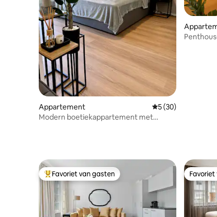
Apparte
Penthouse
parking 
Appartement
Gemiddelde beoorde
5 (30)
Modern boetiekappartement met
balkon op toplocatie
Favoriet van gasten
Favoriet
Topfavoriet van gasten
Favoriet