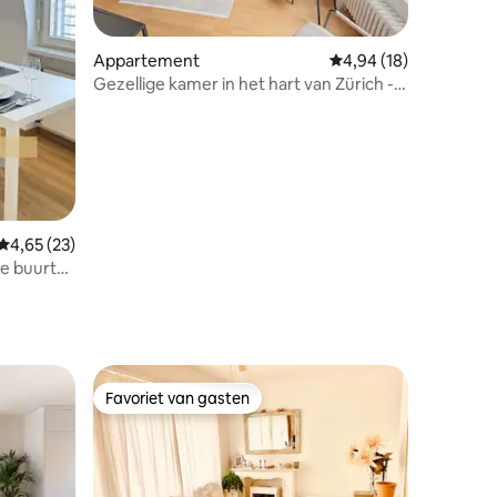
ecensies
Appartement
Gemiddelde beoordelin
4,94 (18)
Gezellige kamer in het hart van Zürich -
Stork 32
Gemiddelde beoordeling van 4,65 op 5, 23 recensies
4,65 (23)
de buurt
Favoriet van gasten
Favoriet van gasten