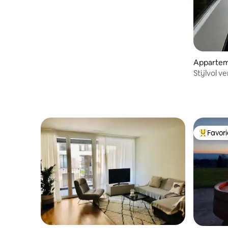
Apparte
Stijlvol v
prachtig u
Favor
Topfavor