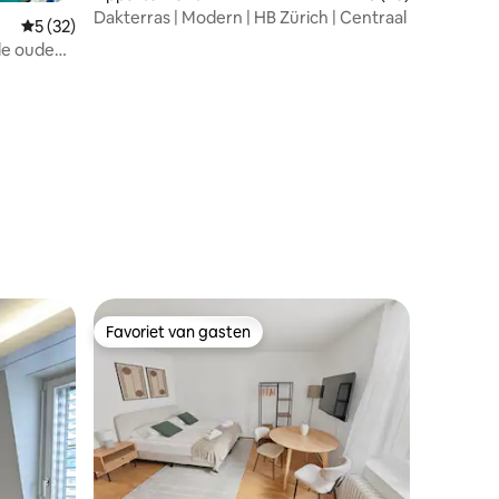
Dakterras | Modern | HB Zürich | Centraal
Gemiddelde beoordeling van 5 op 5, 32 recensies
5 (32)
de oude
ecensies
Favoriet van gasten
Favoriet van gasten