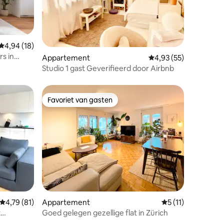
ecensies
Gemiddelde beoordeling van 4,94 op 5, 18 recensies
4,94 (18)
s in
Appartement
Gemiddelde beoordelin
4,93 (55)
r |
Studio 1 gast Geverifieerd door Airbnb
Favoriet van gasten
Favoriet van gasten
Gemiddelde beoordeling van 4,79 op 5, 81 recensies
4,79 (81)
Appartement
Gemiddelde beoord
5 (11)
t
Goed gelegen gezellige flat in Zürich