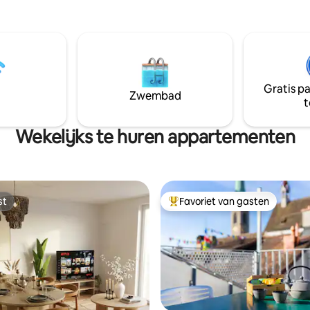
rasse, biedt ons appartement
aanvraag) 3 treinhaltes naar de
jke toegang tot veel van de
luchthaven 1 treinhalte naar Zü
ties van Zürich. Reserveer nu
tramhaltes naar Paradeplatz Geniet van
 de schoonheid en charme van
het comfort van onze ruimte va
met een goed uitgeruste keuk
Verken de veilige buurt omzo
Gratis p
trendy eetgelegenheden, café
Zwembad
t
supermarkten – een zeldzaam 
in het stadscentrum!
Wekelijks te huren appartementen
st
Favoriet van gasten
st
Topfavoriet van gasten