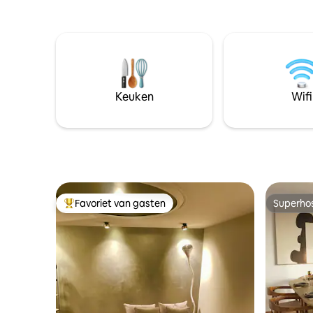
slaapkamer op de onderste verdieping)
Bahnhofst
en een derde kamer voor twee extra
gemakkeli
gasten. Het appartement is ideaal voor
topattrac
koppels, gezinnen of zakenreizigers.
en ervaar
Zürich!
Keuken
Wifi
Favoriet van gasten
Superho
Topfavoriet van gasten
Superho