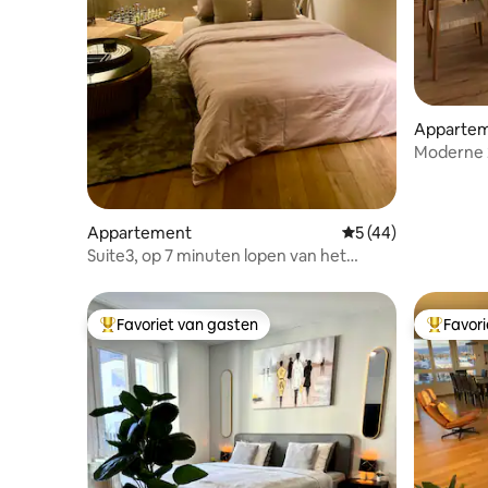
Apparte
Moderne 2
Rustig · 
Appartement
Gemiddelde beoorde
5 (44)
Suite3, op 7 minuten lopen van het
Operahuis
Favoriet van gasten
Favor
Topfavoriet van gasten
Topfavor