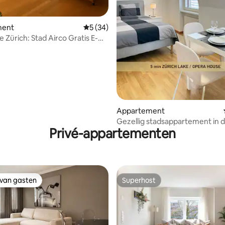
ment
Gemiddelde beoordeling van 5 op 5, 34 r
5 (34)
 Zürich: Stad Airco Gratis E-
Luchthaven
ling van 5 op 5, 30 recensies
Appartement
Gezellig stadsappartement in 
Privé-appartementen
van het meer en de opera
 van gasten
Superhost
 van gasten
Superhost