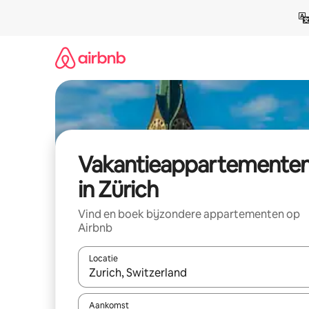
Ga
direct
naar
inhoud
Vakantieappartemente
in Zürich
Vind en boek bijzondere appartementen op
Airbnb
Locatie
Wanneer er resultaten beschikbaar zijn, maak je 
Aankomst