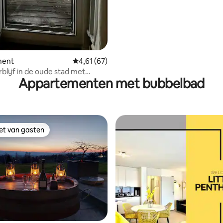
ment
Gemiddelde beoordeling van 4,61 op 5, 67 r
4,61 (67)
erblijf in de oude stad met
Appartementen met bubbelbad
itzicht
iet van gasten
iet van gasten