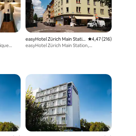
easyHotel Zürich Main Statio
Gemiddelde beoordeling
4,47 (216)
n
ique
easyHotel Zürich Main Station,
tweepersoonskamer