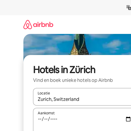
Ga
direct
naar
inhoud
Hotels in Zürich
Vind en boek unieke hotels op Airbnb
Locatie
Wanneer er resultaten beschikbaar zijn, maak je 
Aankomst