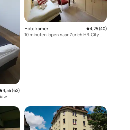
Hotelkamer
Gemiddelde beoordeli
4,25 (40)
10 minuten lopen naar Zurich HB-City
Center-Single Room
ecensies
Gemiddelde beoordeling van 4,55 op 5, 62 recensies
4,55 (62)
View