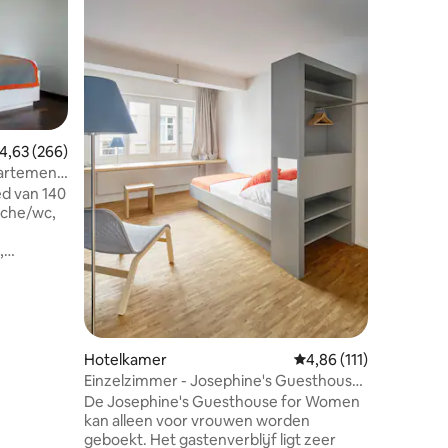
rustige l
Het nieu
Fassbind 
woonwijk.
Kunsthau
van het 
beroemde
de Niederdorf. Het h
Zwitsers
ecensies
emiddelde beoordeling van 4,63 op 5, 266 recensies
4,63 (266)
ensceneri
partement
geïnspire
ed van 140
uit het 
uche/wc,
traditie 
koeientra
,
nclusief
en
is
ithoek,
n Gratis
Hotelkamer
Gemiddelde beoordelin
4,86 (111)
atis
Einzelzimmer - Josephine's Guesthouse
SB-
(ALLEEN VROUWEN)
De Josephine's Guesthouse for Women
kan alleen voor vrouwen worden
terras
geboekt. Het gastenverblijf ligt zeer
extra.