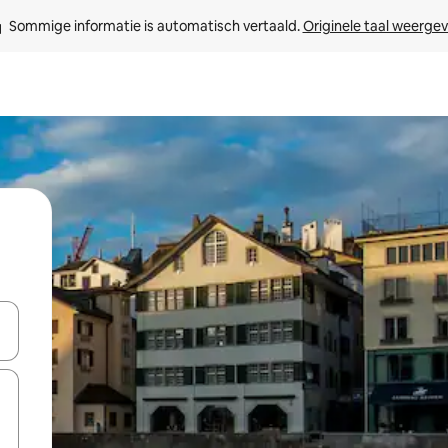
Sommige informatie is automatisch vertaald. 
Originele taal weerge
een keuze met je de pijltjestoetsen omhoog en omlaag, óf door te tikk