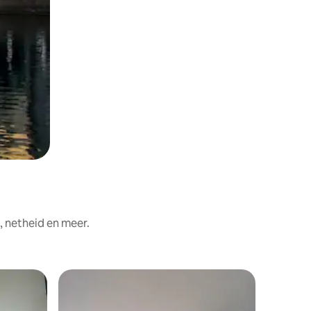
, netheid en meer.
Hotelka
Superho
Superho
Uniek hot