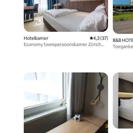
Hotelkamer
Gemiddelde beoordeli
4,3 (37)
B&B HOTEL
Economy tweepersoonskamer Zürich
ang
Toeganke
centrum