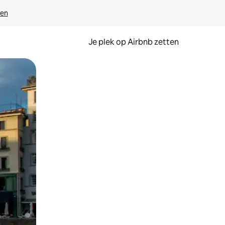
ven
Je plek op Airbnb zetten
en of swipen.