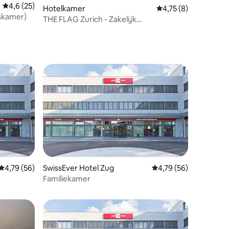
Gemiddelde beoordeling van 4,6 op 5, 25 recensies
4,6 (25)
Hotelkamer
Gemiddelde beoordel
4,75 (8)
nskamer)
THE FLAG Zurich - Zakelijk
eenpersoonsappartement
Gemiddelde beoordeling van 4,79 op 5, 56 recensies
4,79 (56)
SwissEver Hotel Zug
Gemiddelde beoordelin
4,79 (56)
ecensies
Familiekamer