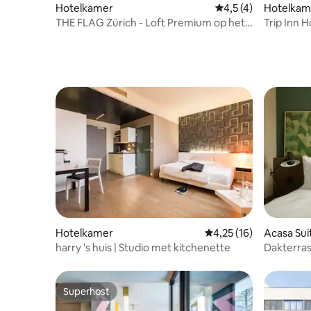
Hotelkamer
Gemiddelde beoordel
4,5 (4)
Hotelkam
THE FLAG Zürich - Loft Premium op het
Trip Inn 
dak
(tweeper
Hotelkamer
Gemiddelde beoordelin
4,25 (16)
Acasa Sui
harry 's huis | Studio met kitchenette
Dakterras
Superhost
Superhost