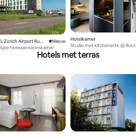
ng van 4,3 op 5, 37 recensies
Hotelkamer
 Zurich Airport Ruml
Nieuwe accommodatie
Nieuw
Studio met kitchenette @ Bout
lijke tweepersoonskamer
Hotel Josef
Hotels met terras