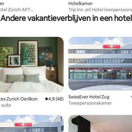
ing van 4,5 op 5, 4 recensies
er
Hotelkamer
Hotel Zürich APT
Trip Inn Jet Hotel (eenpersoo
soonskamer met balkon)
Andere vakantieverblijven in een hotel
SwissEver Hotel Zug
g van 4,25 op 5, 16 recensies
tes Zurich Oerlikon
Gemiddelde beoordeling van 4,9 op 5, 48 r
4,9 (48)
Tweepersoonskamer
 suite