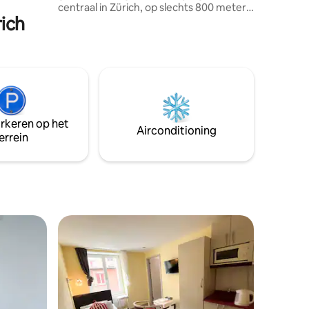
centraal in Zürich, op slechts 800 meter
rich
van het centraal station. Onze stijlvolle
kamers kunnen worden geboekt voor
korte en lange verblijven tot 6 maanden.
Geniet van de inspirerende
gemeenschap en het prachtige
dakterras met gedeelde keuken – je
gezellige thuis voor de tijd wacht op je!
Het vegetarische ontbijtbuffet is bij de
arkeren op het
prijs inbegrepen.
Airconditioning
errein