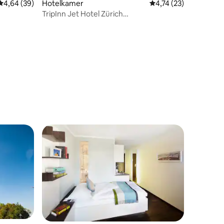
Gemiddelde beoordeling van 4,64 op 5, 39 recensies
4,64 (39)
Hotelkamer
Gemiddelde beoordeli
4,74 (23)
TripInn Jet Hotel Zürich
(tweepersoonskamer met twee bedden)