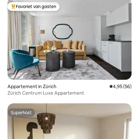
Favoriet van gasten
Topfavoriet van gasten
Appartement in Zürich
Gemiddelde be
4,95 (56)
Zürich Centrum Luxe Appartement
Superhost
Superhost