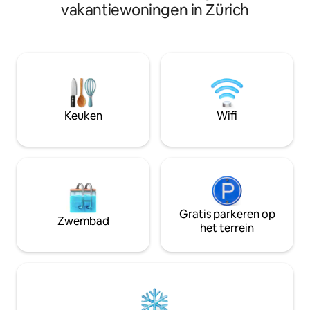
nog een kleine sla
vakantiewoningen in Zürich
persoon. Laat het 
ik zal het bed in 
klaarmaken! Op lo
opera, het stadsc
restaurants en he
huis is er een winke
fitnesscenter (Sa
parkeerplaats in
Keuken
Wifi
gehuurd. Vraag on
helpen.
Gratis parkeren op
Zwembad
het terrein