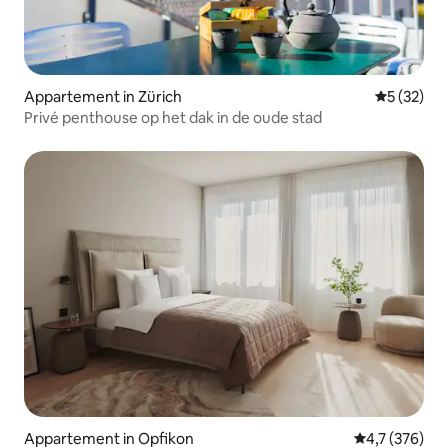
Appartement in Zürich
Gemiddelde
5 (32)
Privé penthouse op het dak in de oude stad
Appartement in Opfikon
Gemiddelde be
4,7 (376)