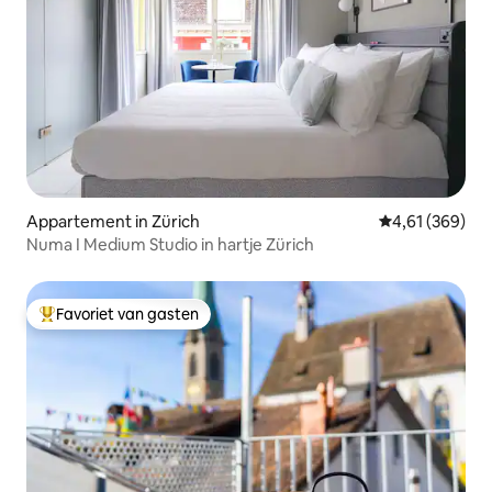
Appartement in Zürich
Gemiddelde beo
4,61 (369)
Numa I Medium Studio in hartje Zürich
Favoriet van gasten
Topfavoriet van gasten