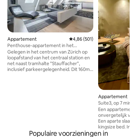
Appartement
Gemiddelde beoordeling van 4,8
4,86 (501)
Penthouse-appartement in het
centrum, inclusief parkeren
Gelegen in het centrum van Zürich op
loopafstand van het centraal station en
net naast tramhalte "Stauffacher",
inclusief parkeergelegenheid. Dit 160m2
twee verdiepingen tellende
zolder/penthouse design appartement
beschikt over een volledig uitgeruste
keuken, twee badkamers en een apart
Appartement
toilet, twee aparte slaapkamers (master
Suite3, op 7 minut
bedroom op de bovenste verdieping
Operahuis
Een appartement 
met aparte badkamer, en een kleinere
onvergetelijk verbl
slaapkamer op de onderste verdieping)
Een aparte slaap
en een derde kamer voor twee extra
kingsize bed. In 
gasten. Het appartement is ideaal voor
Populaire voorzieningen in
queensize slaapba
koppels, gezinnen of zakenreizigers.