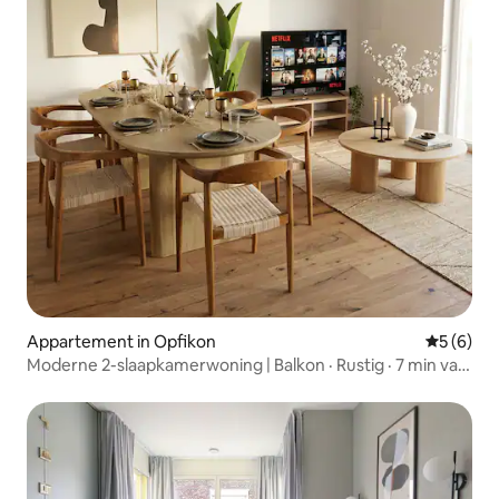
Appartement in Opfikon
Gemiddeld
5 (6)
Moderne 2-slaapkamerwoning | Balkon · Rustig · 7 min van
luchthaven ZRH