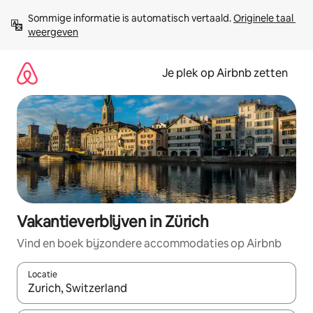
Ga
Sommige informatie is automatisch vertaald. 
Originele taal 
direct
weergeven
naar
inhoud
Je plek op Airbnb zetten
Vakantieverblijven in Zürich
Vind en boek bijzondere accommodaties op Airbnb
Locatie
Wanneer er resultaten beschikbaar zijn, maak je een keuze met 