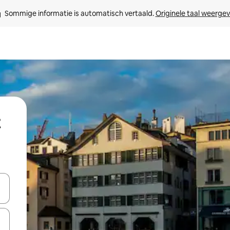
Sommige informatie is automatisch vertaald. 
Originele taal weerge
t
een keuze met je de pijltjestoetsen omhoog en omlaag, óf door te tikk