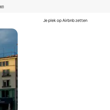
ven
Je plek op Airbnb zetten
en of swipen.