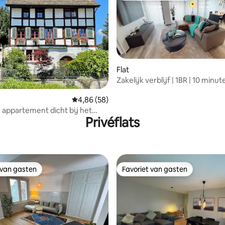
Flat
Zakelijk verblijf | 1BR | 10 minu
Zürich HB (ZH)
ng van 4,7 op 5, 43 recensies
Gemiddelde beoordeling van 4,86 op 5, 58 r
4,86 (58)
h appartement dicht bij het
Privéflats
vétuin
 van gasten
Favoriet van gasten
 van gasten
Favoriet van gasten