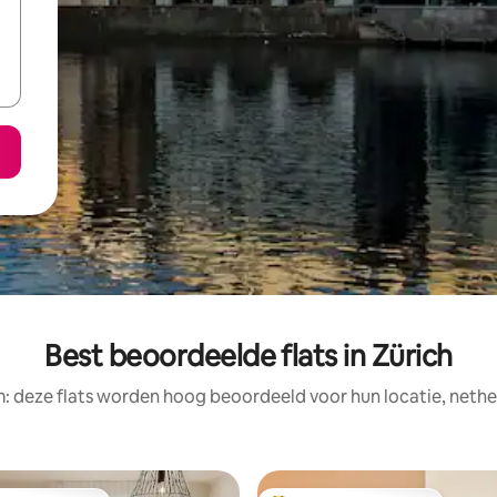
Best beoordeelde flats in Zürich
: deze flats worden hoog beoordeeld voor hun locatie, nethe