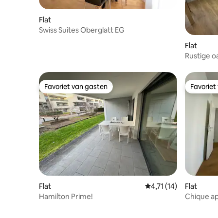
Flat
Swiss Suites Oberglatt EG
Flat
Rustige o
Favoriet van gasten
Favoriet
Favoriet van gasten
Favoriet
Flat
Gemiddelde beoordelin
4,71 (14)
Flat
Hamilton Prime!
Chique a
in het ce