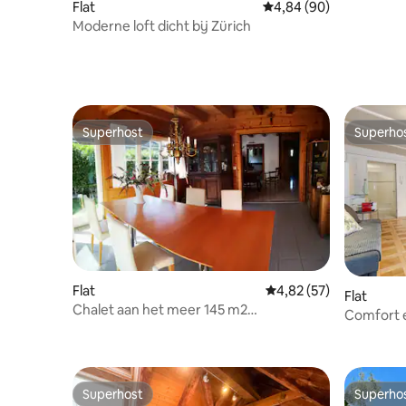
Flat
Gemiddelde beoordelin
4,84 (90)
Moderne loft dicht bij Zürich
Superhost
Superho
Superhost
Superho
Flat
Gemiddelde beoordelin
4,82 (57)
Flat
Chalet aan het meer 145 m2
Comfort e
appartement, 6 kamers, 2 terrassen
Draagbare
Superhost
Superho
Superhost
Superho