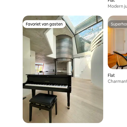
Flat
Modern ju
Favoriet van gasten
Superho
Favoriet van gasten
Superho
Flat
Charmant 
locatie va