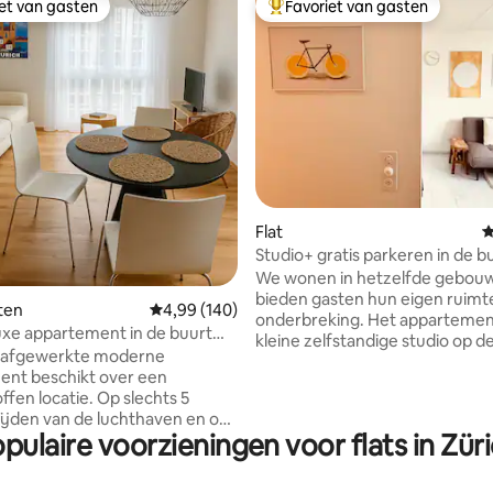
iet van gasten
Favoriet van gasten
iet van gasten
Topfavoriet van gasten
 van 4,87 op 5, 107 recensies
Flat
G
Studio+ gratis parkeren in de b
ETH/Rivier (Zürich Höngg)
We wonen in hetzelfde gebouw
bieden gasten hun eigen ruimt
oten
Gemiddelde beoordeling van 4,99 op 5, 140 r
4,99 (140)
onderbreking. Het appartement
xe appartement in de buurt
kleine zelfstandige studio op d
chthaven en Zürich
w afgewerkte moderne
verdieping. Complete privéba
ent beschikt over een
keuken. Op 1 minuut lopen van
ffen locatie. Op slechts 5
appartement kun je ontspanne
ijden van de luchthaven en op
rivier of er langs drijven met ee
pulaire voorzieningen voor flats in Zür
 lopen van trein- en bushaltes,
Voor reizen met het openbaar v
harmante koffiehuizen,
de Hardturm Tramhalte te ber
ts en boodschappen. Geniet
een wandeling van 8 minuten (