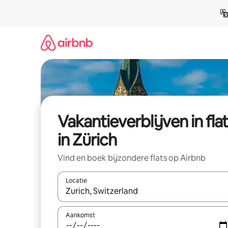
Ga
direct
naar
inhoud
Vakantieverblijven in fla
in Zürich
Vind en boek bijzondere flats op Airbnb
Locatie
Wanneer er resultaten beschikbaar zijn, maak je 
Aankomst