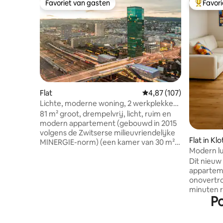
Favoriet van gasten
Favor
Favoriet van gasten
Topfavor
Flat
Gemiddelde beoordeling
4,87 (107)
Lichte, moderne woning, 2 werkplekken,
balkon en piano
81 m² groot, drempelvrij, licht, ruim en
modern appartement (gebouwd in 2015
volgens de Zwitserse milieuvriendelijke
Flat in Kl
MINERGIE-norm) (een kamer van 30 m²
Modern lu
in het hotel ertegenover kan tot 450 CHF
van de lu
Dit nieu
per nacht kosten) SONOS-luidsprekers,
appartem
dimbare slimme verlichting, digitale
onovertro
piano en glasvezelinternet! 🎶🎹💡 Luxe
minuten r
houten parket en Miele-apparatuur. Incl.
Po
2 minuten
wasmachine en droger (ongebruikelijk in
evenals c
appartementen in Zürich)! 2 minuten
restauran
met de trein naar het centraal station, 9