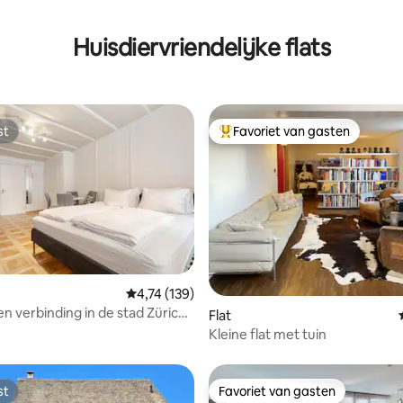
g van 4,84 op 5, 90 recensies
Huisdiervriendelijke flats
st
Favoriet van gasten
st
Topfavoriet van gasten
g van 4,82 op 5, 57 recensies
Gemiddelde beoordeling van 4,74 op 5, 139 r
4,74 (139)
n verbinding in de stad Zürich -
Flat
 airco
Kleine flat met tuin
st
Favoriet van gasten
st
Favoriet van gasten