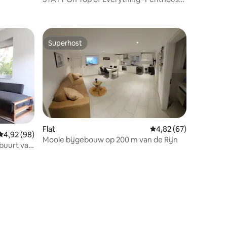
ecensies
in de buurt van de luchthaven
Superhost
Superhost
Flat
Gemiddelde beoordelin
4,82 (67)
ecensies
Gemiddelde beoordeling van 4,92 op 5, 98 recensies
4,92 (98)
Mooie bijgebouw op 200 m van de Rijn
 buurt van