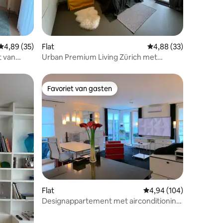
ecensies
Gemiddelde beoordeling van 4,89 op 5, 35 recensies
4,89 (35)
Flat
Gemiddelde beoordelin
4,88 (33)
t van
Urban Premium Living Zürich met
k)
garage-optie
Favoriet van gasten
Favoriet van gasten
ecensies
Flat
Gemiddelde beoordeling
4,94 (104)
Designappartement met airconditioning
en groot terras