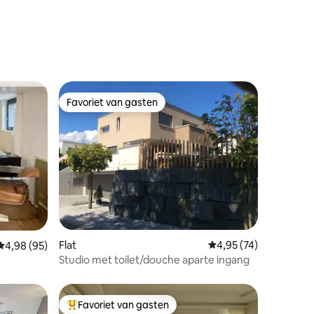
Favoriet van gasten
Favoriet van gasten
ecensies
Flat
Gemiddelde beoordelin
4,95 (74)
Gemiddelde beoordeling van 4,98 op 5, 95 recensies
4,98 (95)
Studio met toilet/douche aparte ingang
Favoriet van gasten
Topfavoriet van gasten