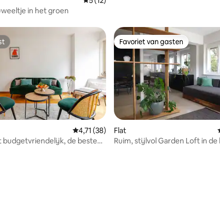
Gemiddelde beoordeling van 5 op 5, 12 r
5 (12)
weeltje in het groen
st
Favoriet van gasten
st
Favoriet van gasten
Gemiddelde beoordeling van 4,71 op 5, 38 r
4,71 (38)
Flat
budgetvriendelijk, de beste
Ruim, stijlvol Garden Loft in de
n Zürich
ETH en de rivier