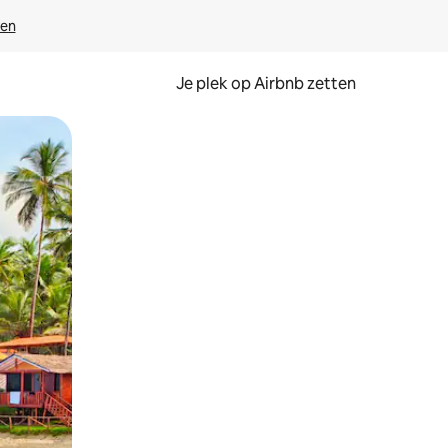
ven
Je plek op Airbnb zetten
en of swipen.