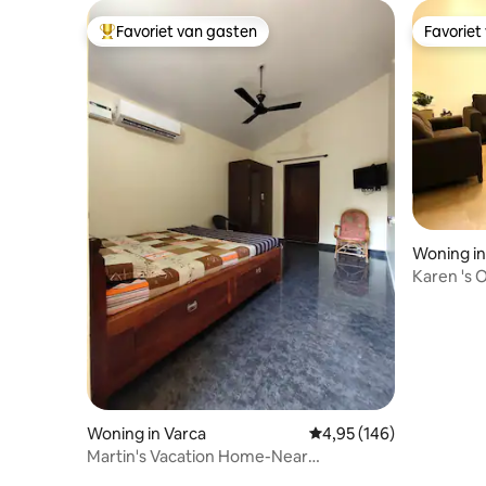
Favoriet van gasten
Favoriet
Topfavoriet van gasten
Favoriet
Woning in
Karen 's 
Woning in Varca
Gemiddelde beoordeling
4,95 (146)
Martin's Vacation Home-Near
Clubmahindra Varca