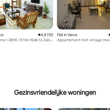
rca
Gemiddelde beoordeling van 4,9 op 5, 10 r
4,9 (10)
Flat in Varca
ome | 2BHK | 9 Min Walk to Zalor
Appartement met vintage meub
buurt van Varca Beach
 van 4,98 op 5, 128 recensies
Gezinsvriendelijke woningen