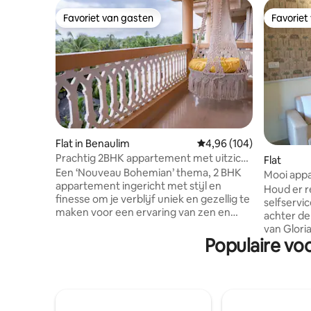
Favoriet van gasten
Favoriet
Favoriet van gasten
Favoriet
Flat in Benaulim
Gemiddelde beoordeling
4,96 (104)
Prachtig 2BHK appartement met uitzicht
Flat
op de oceaan
Een ‘Nouveau Bohemian’ thema, 2 BHK
Mooi appa
appartement ingericht met stijl en
Varca met
Houd er r
finesse om je verblijf uniek en gezellig te
selfservi
maken voor een ervaring van zen en
achter d
plezier in South Goa's, Benaulim. Jezult
van Gloria
blij zijn met het ruime comfort, grote
Populaire vo
Supermark
balkons, uitzicht op zee en het veld, n
zo maar d
voorzieningen. Geniet van de
het stran
levendigheid van onze kleurrijke
gloednieu
omgeving; op korte loopafstand van het
bedden in
strand en het zwembad of verken
Volledig 