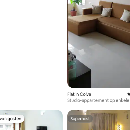
Flat in Colva
G
Studio-appartement op enkele
afstand van Colva Beach
 van gasten
Superhost
 van gasten
Superhost