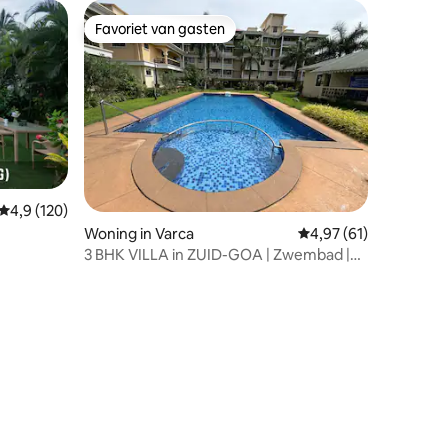
Favoriet van gasten
Favoriet van gasten
Gemiddelde beoordeling van 4,9 op 5, 120 recensies
4,9 (120)
ecensies
Woning in Varca
Gemiddelde beoordeli
4,97 (61)
3 BHK VILLA in ZUID-GOA | Zwembad |
700 m van het strand