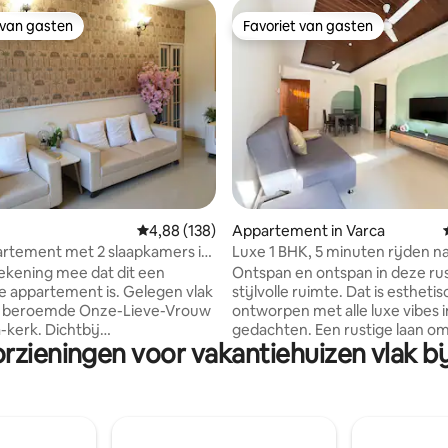
 van gasten
Favoriet van gasten
 van gasten
Favoriet van gasten
 van 4,96 op 5, 104 recensies
Gemiddelde beoordeling van 4,88 op 5, 138 r
4,88 (138)
Appartement in Varca
rtement met 2 slaapkamers in
Luxe 1 BHK, 5 minuten rijden n
 parkeerplaats
strand
ekening mee dat dit een
Ontspan en ontspan in deze rus
ce appartement is. Gelegen vlak
stijlvolle ruimte. Dat is esthetis
e beroemde Onze-Lieve-Vrouw
ontworpen met alle luxe vibes i
-kerk. Dichtbij
gedachten. Een rustige laan 
orzieningen voor vakantiehuizen vlak bi
t,kerk, school, banken en ga
door groen en tegenover een 5
oor. 5 minuten of minder naar
sterrenhotel. Het appartement 
d met een auto. Nieuw gebouw,
vijf minuten rijden van een va
w appartement. Super kingsize
stranden in SouthGoa. Verpakt 
 beide kamers. Power Back-up.
apparaten en een volledig func
uitgeruste keuken. Nespresso-
keuken, kun je gemakkelijk een