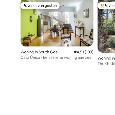
Favoriet van gasten
Favor
Favoriet van gasten
Topfavor
Woning in South Goa
Gemiddelde beoordeling
4,91 (109)
Casa Única - Een serene woning aan zee
Woning in
The Godi
Zuid-Goa