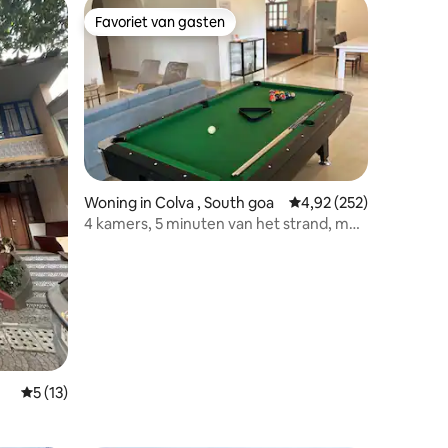
Favoriet van gasten
Favoriet van gasten
Woning in Colva , South goa
Gemiddelde beoordeling
4,92 (252)
4 kamers, 5 minuten van het strand, met
ecensies
pooltafel
Gemiddelde beoordeling van 5 op 5, 13 recensies
5 (13)