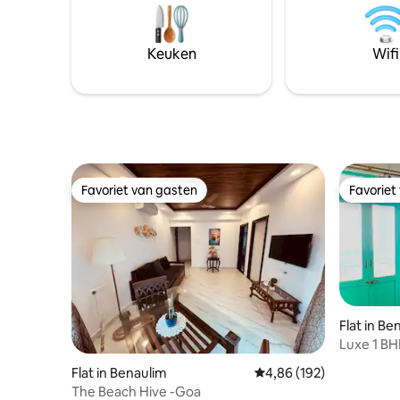
nabijgelegen restaurants en attracties.
koffiezet
We gedijen op het plezier van onze
reserveri
gasten en streven ernaar dat je verblijf
Airbnb/ko
Keuken
Wifi
niets minder dan superlatief is.
gratis Bis
om te dri
koken.
Favoriet van gasten
Favoriet
Favoriet van gasten
Favoriet
Flat in Be
Luxe 1 B
strandwa
Flat in Benaulim
Gemiddelde beoordeling
4,86 (192)
Wifi
The Beach Hive -Goa