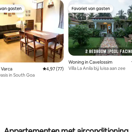
 van gasten
Favoriet van gasten
 van gasten
Favoriet van gasten
Woning in Cavelossim
Villa La Anila bij luisa aan zee
 Varca
Gemiddelde beoordeling van 4,97 op 5, 77 r
4,97 (77)
Oasis in South Goa
 van 4,95 op 5, 146 recensies
Appartementen met airconditioning