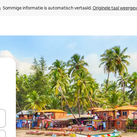
Sommige informatie is automatisch vertaald. 
Originele taal weerge
een keuze met je de pijltjestoetsen omhoog en omlaag, óf door te tikk