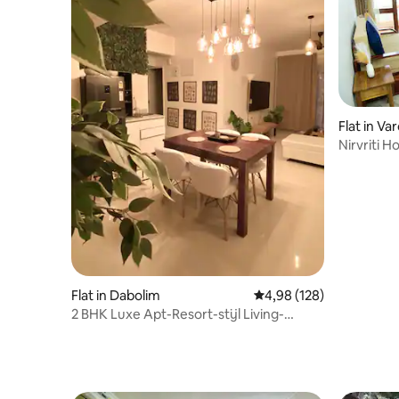
Flat in Va
Nirvriti H
Beach
Flat in Dabolim
Gemiddelde beoordeling
4,98 (128)
2 BHK Luxe Apt-Resort-stijl Living-
Dabolim Airport