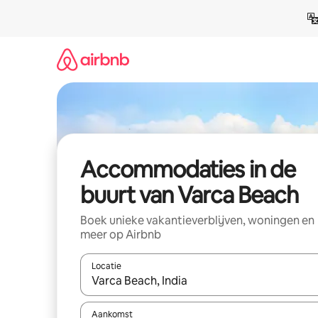
Ga
direct
naar
inhoud
Accommodaties in de
buurt van Varca Beach
Boek unieke vakantieverblijven, woningen en
meer op Airbnb
Locatie
Wanneer er resultaten beschikbaar zijn, maak je 
Aankomst