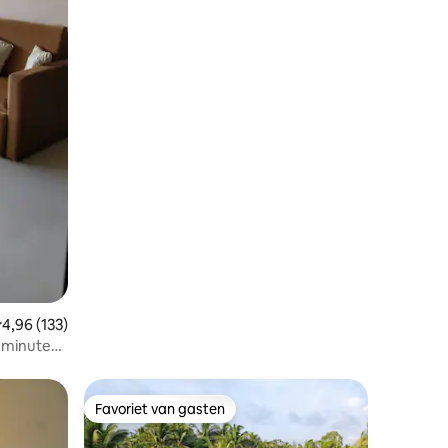
emiddelde beoordeling van 4,96 op 5, 133 recensies
4,96 (133)
 minuten
Favoriet van gasten
Favoriet van gasten