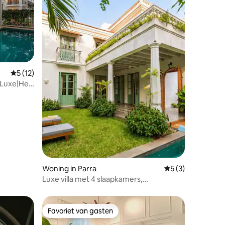
ecensies
Gemiddelde beoordeling van 5 op 5, 12 recensies
5 (12)
 Luxe|Het
Woning in Parra
Gemiddelde beoor
5 (3)
Luxe villa met 4 slaapkamers,
privézwembad en chef-kok | Dicht bij
Assagao
Favoriet van gasten
Favoriet van gasten