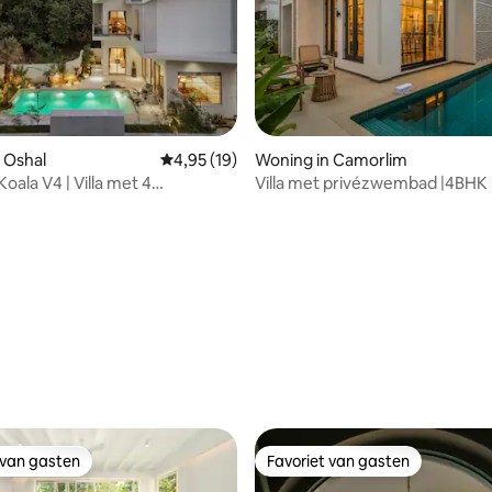
eling van 5 op 5, 4 recensies
 Oshal
Gemiddelde beoordeling van 4,95 op 5, 19 r
4,95 (19)
Woning in Camorlim
oala V4 | Villa met 4
Villa met privézwembad |4BHK
rs en uitzicht op het veld,
Julia-balkon
 van gasten
Favoriet van gasten
 van gasten
Favoriet van gasten