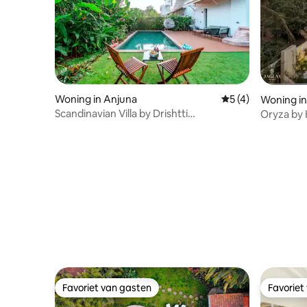
Woning in Anjuna
Gemiddelde beoord
5 (4)
Woning in
Scandinavian Villa by Drishtti
Oryza by K
Dreamscappee|Anjuna
slaapkame
Siolim
Favoriet van gasten
Favoriet
Favoriet van gasten
Favoriet