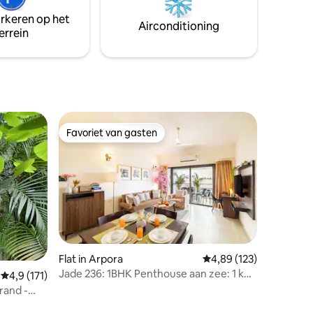
bars, met de stranden Anjuna, Vagator,
arkeren op het
e manier,
Assagao en Morjim, Mandrem op 15-20
Airconditioning
errein
n de
minuten afstand en op 35 minuten van
t.
de luchthaven MOPA
Favoriet van gasten
Favoriet van gasten
ecensies
Flat in Arpora
Gemiddelde beoordeling
4,89 (123)
Jade 236: 1BHK Penthouse aan zee: 1 km
Gemiddelde beoordeling van 4,9 op 5, 171 recensies
4,9 (171)
van het strand
rand -