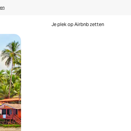
ven
Je plek op Airbnb zetten
en of swipen.