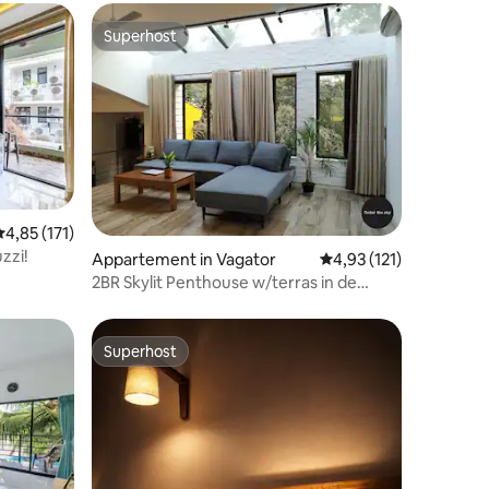
Superhost
Superhost
ecensies
Gemiddelde beoordeling van 4,85 op 5, 171 recensies
4,85 (171)
zzi!
Appartement in Vagator
Gemiddelde beoordelin
4,93 (121)
2BR Skylit Penthouse w/terras in de
buurt van Vagator Beach
Superhost
Superhost