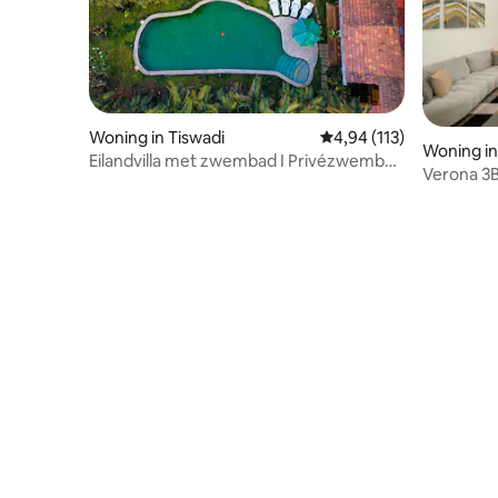
Woning in Tiswadi
Gemiddelde beoordeling
4,94 (113)
Woning i
Eilandvilla met zwembad I Privézwembad
Verona 3B
I Kok I Personeel I Wifi
zwembad 