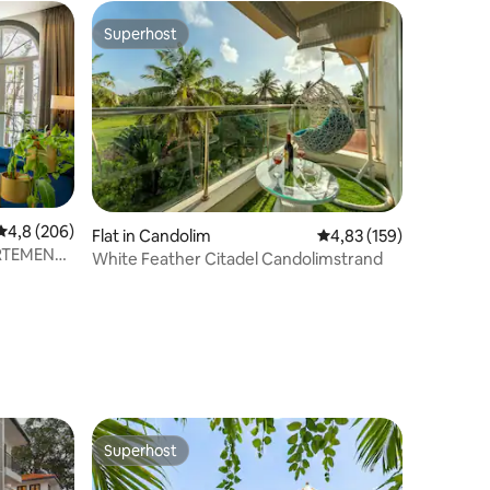
Superhost
Superhost
ecensies
Gemiddelde beoordeling van 4,8 op 5, 206 recensies
4,8 (206)
Flat in Candolim
Gemiddelde beoordeling
4,83 (159)
RTEMENT
White Feather Citadel Candolimstrand
AO
Superhost
Superhost