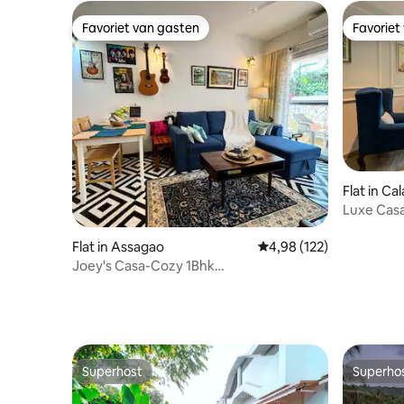
Favoriet van gasten
Favoriet
Favoriet van gasten
Favoriet
Flat in Ca
Luxe Casa
Calangut
Flat in Assagao
Gemiddelde beoordeling
4,98 (122)
Joey's Casa-Cozy 1Bhk
huis/zwembad/Assagao/Noord-Goa
Superhost
Superho
Superhost
Superho