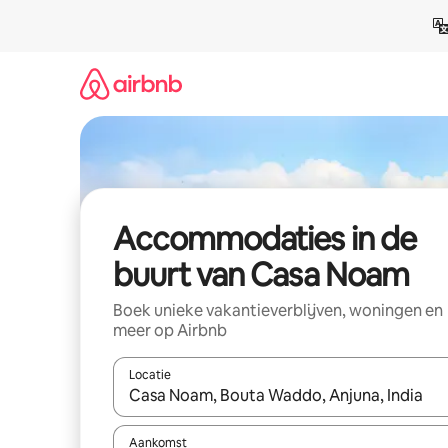
Ga
direct
naar
inhoud
Accommodaties in de
buurt van Casa Noam
Boek unieke vakantieverblijven, woningen en
meer op Airbnb
Locatie
Wanneer er resultaten beschikbaar zijn, maak je 
Aankomst