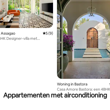
 van 4,94 op 5, 113 recensies
n Assagao
Gemiddelde beoordeling van 5 op 5, 9 r
5 (9)
HK Designer-villa met
en tuin in Assagão
Woning in Bastora
Casa Amore Bastora: een 4BHK-
Appartementen met airconditioning
zwembad