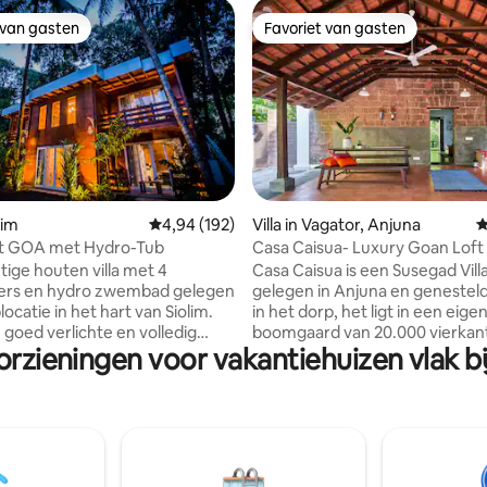
 van gasten
Favoriet van gasten
 van gasten
Favoriet van gasten
g van 4,97 op 5, 98 recensies
lim
Gemiddelde beoordeling van 4,94 op 5, 192 r
4,94 (192)
Villa in Vagator, Anjuna
G
 GOA met Hydro-Tub
Casa Caisua- Luxury Goan Loft S
tige houten villa met 4
Casa Caisua is een Susegad Vill
ers en hydro zwembad gelegen
gelegen in Anjuna en genestel
locatie in het hart van Siolim.
in het dorp, het ligt in een eige
 goed verlichte en volledig
boomgaard van 20.000 vierkan
orzieningen voor vakantiehuizen vlak 
e villa met een woonkamer,
en ligt op een paar minuten lo
le voorraadkast en een eigen
het strand van Vagator. De stru
mringd door groen aan alle
hoog te midden van weelderig
et ligt zeer dicht bij het
onder de heldere zon, is bezaa
 strand Vagator & Morjim en
meerdere verhalen die tot leve
ort, waardoor het een
gekomen om te resoneren in de
uitvalsbasis is, terwijl je alles
vandaag. Casa Caisua, ongeve