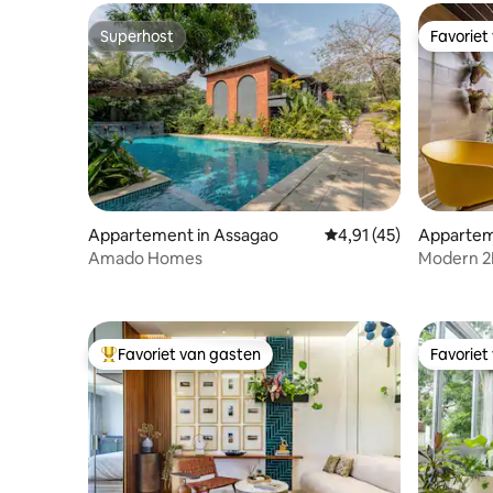
Superhost
Favoriet
Superhost
Favoriet
Appartement in Assagao
Gemiddelde beoordelin
4,91 (45)
Appartem
Amado Homes
Modern 2
Favoriet van gasten
Favoriet
Topfavoriet van gasten
Favoriet