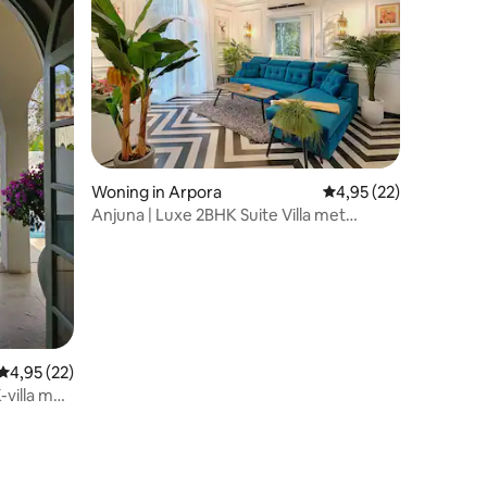
ecensies
Woning in Arpora
Gemiddelde beoordelin
4,95 (22)
Anjuna | Luxe 2BHK Suite Villa met
zwembad
Gemiddelde beoordeling van 4,95 op 5, 22 recensies
4,95 (22)
villa met