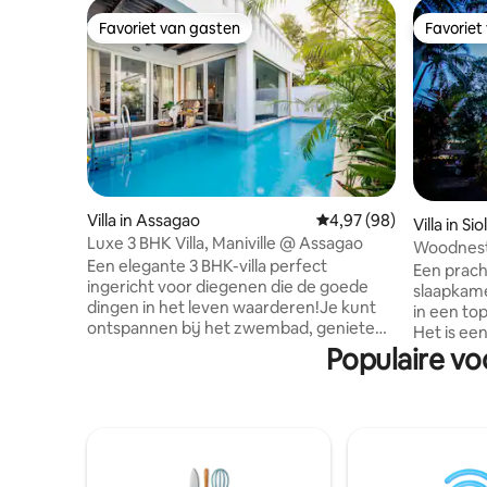
Favoriet van gasten
Favoriet
Favoriet van gasten
Favoriet
Villa in Assagao
Gemiddelde beoordelin
4,97 (98)
Villa in Sio
Luxe 3 BHK Villa, Maniville @ Assagao
Woodnest
Een elegante 3 BHK-villa perfect
Een prach
ingericht voor diegenen die de goede
slaapkam
dingen in het leven waarderen!Je kunt
in een top
ontspannen bij het zwembad, genieten
Het is een
van een drankje op het terras of een
Populaire vo
ingericht
dutje doen in de foyer, de keuze is aan
functione
jou. Je villa is uitgerust met alle moderne
zithoek o
gemakken die je maar kunt bedenken, in
kanten . H
combinatie met een vindingrijke
beroemde
conciërge om je verblijf onvergetelijk te
Chapora F
maken. De villa heeft een bebouwde
geweldige 