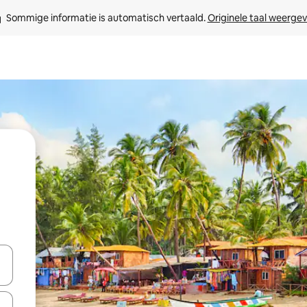
Sommige informatie is automatisch vertaald. 
Originele taal weerge
een keuze met je de pijltjestoetsen omhoog en omlaag, óf door te tikk