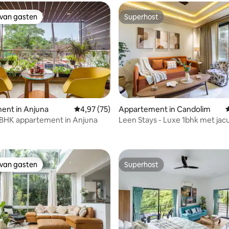
 van gasten
Superhost
 van gasten
Superhost
g van 4,91 op 5, 45 recensies
ent in Anjuna
Gemiddelde beoordeling van 4,97 op 5, 75 r
4,97 (75)
Appartement in Candolim
BHK appartement in Anjuna
Leen Stays - Luxe 1bhk met jacu
 van gasten
Superhost
 van gasten
Superhost