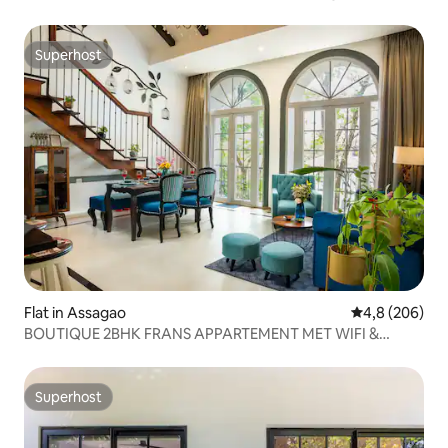
Superhost
Superhost
Flat in Assagao
Gemiddelde be
4,8 (206)
BOUTIQUE 2BHK FRANS APPARTEMENT MET WIFI &
ZWEMBAD ASSAGAO
Superhost
Superhost