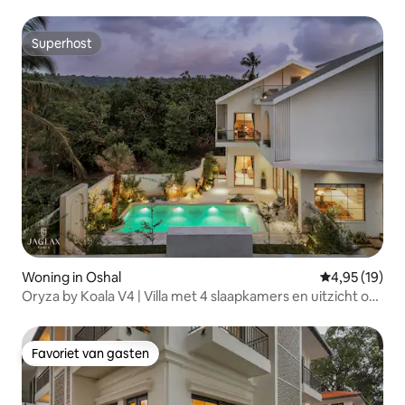
Superhost
Superhost
Woning in Oshal
Gemiddelde be
4,95 (19)
Oryza by Koala V4 | Villa met 4 slaapkamers en uitzicht op
het veld, Siolim
Favoriet van gasten
Favoriet van gasten