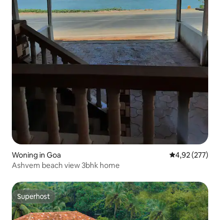
Woning in Goa
Gemiddelde beo
4,92 (277)
Ashvem beach view 3bhk home
Superhost
Superhost