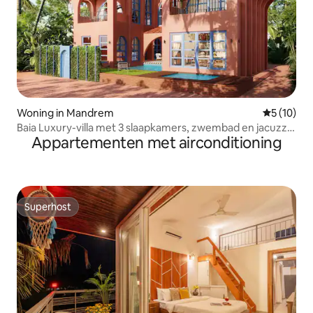
Woning in Mandrem
Gemiddelde
5 (10)
Baia Luxury-villa met 3 slaapkamers, zwembad en jacuzzi,
Appartementen met airconditioning
Mandrem, Goa
Superhost
Superhost