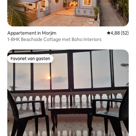
Appartement in Morjim
Gemiddelde be
4,88 (52)
1-BHK Beachside Cottage met Boho Interiors
Favoriet van gasten
Favoriet van gasten