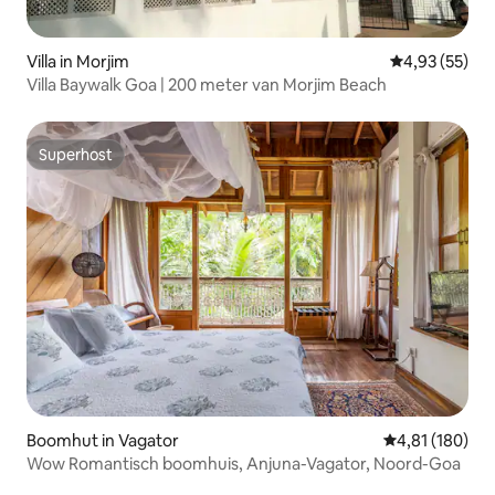
Villa in Morjim
Gemiddelde be
4,93 (55)
Villa Baywalk Goa | 200 meter van Morjim Beach
Superhost
Superhost
Boomhut in Vagator
Gemiddelde beo
4,81 (180)
Wow Romantisch boomhuis, Anjuna-Vagator, Noord-Goa