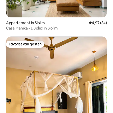
Appartement in Siolim
Gemiddelde be
4,97 (34)
Casa Manika - Duplex in Siolim
Favoriet van gasten
Favoriet van gasten