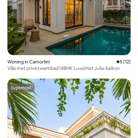
Woning in Camorlim
Gemiddeld
5 (12)
Villa met privézwembad |4BHK Luxe|Het Julia-balkon
Superhost
Superhost