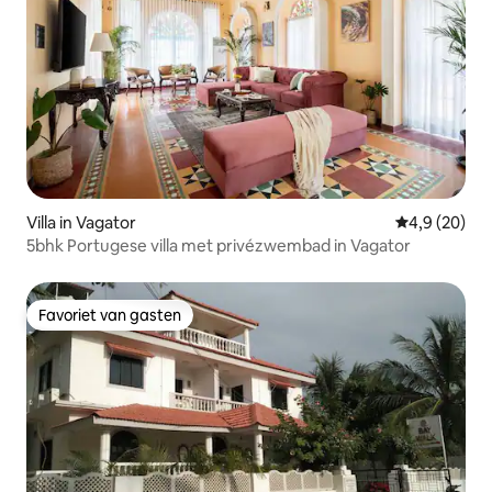
Villa in Vagator
Gemiddelde b
4,9 (20)
5bhk Portugese villa met privézwembad in Vagator
Favoriet van gasten
Favoriet van gasten