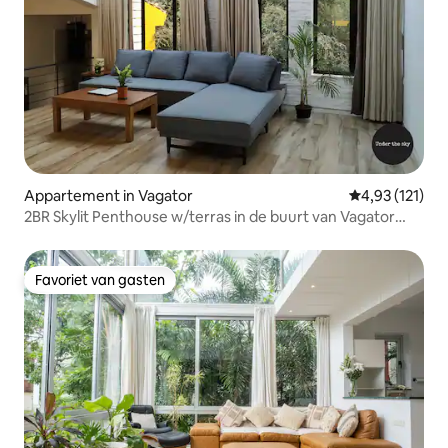
Appartement in Vagator
Gemiddelde be
4,93 (121)
2BR Skylit Penthouse w/terras in de buurt van Vagator
Beach
Favoriet van gasten
Favoriet van gasten