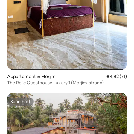
Appartement in Morjim
Gemiddelde be
4,92 (71)
The Relic Guesthouse Luxury 1 (Morjim-strand)
Superhost
Superhost