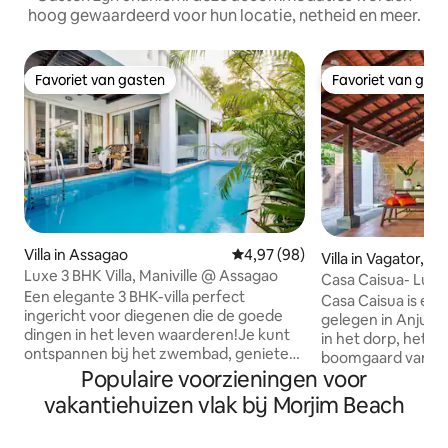
hoog gewaardeerd voor hun locatie, netheid en meer.
Favoriet van gasten
Favoriet van gas
Favoriet van gasten
Favoriet van gas
Villa in Assagao
Gemiddelde beoordeling van 4,
4,97 (98)
Villa in Vagator, A
Luxe 3 BHK Villa, Maniville @ Assagao
Casa Caisua- Luxur
Een elegante 3 BHK-villa perfect
Casa Caisua is een
ingericht voor diegenen die de goede
gelegen in Anjuna
dingen in het leven waarderen!Je kunt
in het dorp, het li
ontspannen bij het zwembad, genieten
boomgaard van 20
van een drankje op het terras of een
Populaire voorzieningen voor
en ligt op een paa
dutje doen in de foyer, de keuze is aan
het strand van Vag
vakantiehuizen vlak bij Morjim Beach
jou. Je villa is uitgerust met alle moderne
hoog te midden va
gemakken die je maar kunt bedenken, in
onder de heldere 