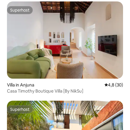
Superhost
Superhost
Villa in Anjuna
Gemiddelde b
4,8 (30)
Casa Timothy Boutique Villa [By NikSu]
Superhost
Superhost