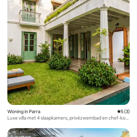
Woning in Parra
Gemiddeld
5 (3)
Luxe villa met 4 slaapkamers, privézwembad en chef-kok
| Dicht bij Assagao