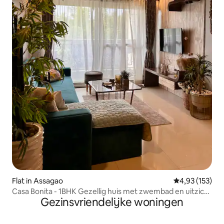
Flat in Assagao
Gemiddelde beo
4,93 (153)
Casa Bonita - 1BHK Gezellig huis met zwembad en uitzicht
Gezinsvriendelijke woningen
op de zonsondergang