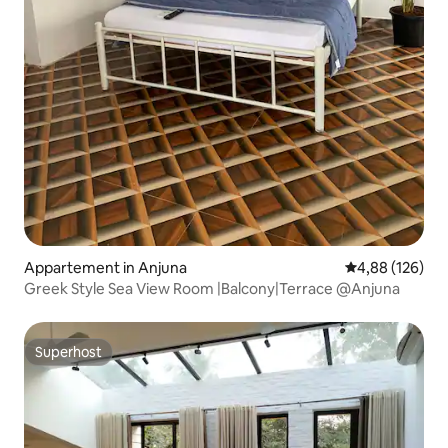
Appartement in Anjuna
Gemiddelde beo
4,88 (126)
Greek Style Sea View Room |Balcony|Terrace @Anjuna
Superhost
Superhost