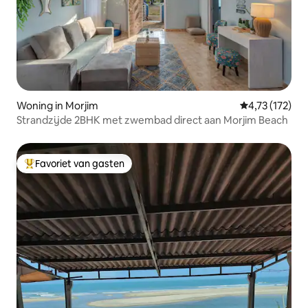
Woning in Morjim
Gemiddelde be
4,73 (172)
Strandzijde 2BHK met zwembad direct aan Morjim Beach
Favoriet van gasten
Topfavoriet van gasten