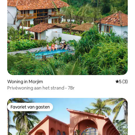
Woning in Morjim
Gemiddeld
5 (3)
Privéwoning aan het strand - 7Br
Favoriet van gasten
Favoriet van gasten