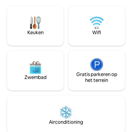
combinatie met een vindingrijke
meerdere verhalen 
conciërge om je verblijf onvergetelijk te
gekomen om te res
maken. De villa heeft een bebouwde
vandaag. Casa Ca
oppervlakte van 3000 vierkante meter
eeuw oud huis wer
met een slaapkamer op de begane
gerestaureerd op 
grond en twee meer op de eerste
met behoud van d
Keuken
Wifi
verdieping. Alle kamers hebben een
oorspronkelijke st
eigen badkamer.
Gratis parkeren op
Zwembad
het terrein
Airconditioning