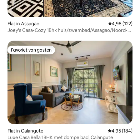
Flat in Assagao
Gemiddelde beo
4,98 (122)
Joey's Casa-Cozy 1Bhk huis/zwembad/Assagao/Noord-
Goa
Favoriet van gasten
Favoriet van gasten
Flat in Calangute
Gemiddelde beo
4,95 (184)
Luxe Casa Bella 1BHK met dompelbad, Calangute