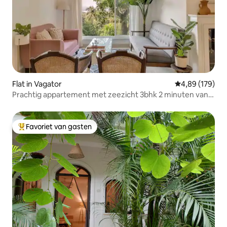
Flat in Vagator
Gemiddelde beo
4,89 (179)
Prachtig appartement met zeezicht 3bhk 2 minuten van
het strand
Favoriet van gasten
Topfavoriet van gasten