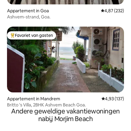
Appartement in Goa
Gemiddelde beo
4,87 (232)
Ashvem-strand, Goa.
Favoriet van gasten
Topfavoriet van gasten
Appartement in Mandrem
Gemiddelde beo
4,93 (137)
Britto 's Villa, 2BHK Ashvem Beach Goa.
Andere geweldige vakantiewoningen
nabij Morjim Beach