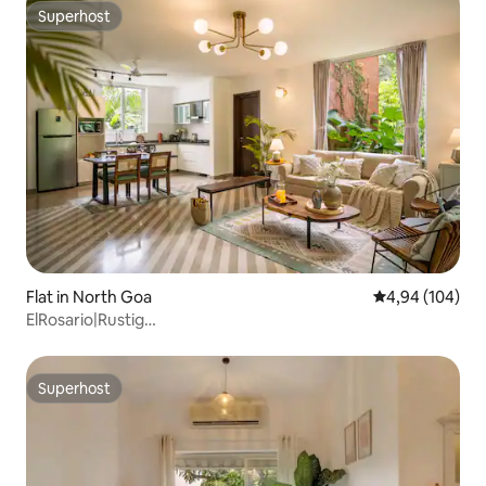
Superhost
Superhost
Flat in North Goa
Gemiddelde beo
4,94 (104)
ElRosario|Rustig
appartement|Tuin|Noodstroom|Zwembad
Superhost
Superhost