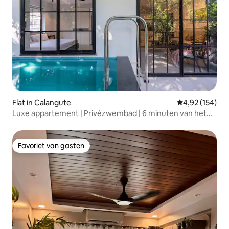
Flat in Calangute
Gemiddelde beo
4,92 (154)
Luxe appartement | Privézwembad | 6 minuten van het
strand
Favoriet van gasten
Favoriet van gasten