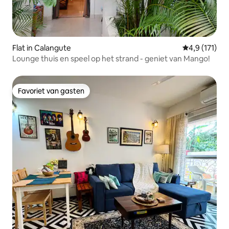
Flat in Calangute
Gemiddelde b
4,9 (171)
Lounge thuis en speel op het strand - geniet van Mango!
Favoriet van gasten
Favoriet van gasten