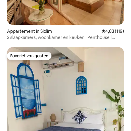
Appartement in Siolim
Gemiddelde beo
4,83 (119)
2 slaapkamers, woonkamer en keuken | Penthouse |
Siolim | Noord-Goa
Favoriet van gasten
Favoriet van gasten