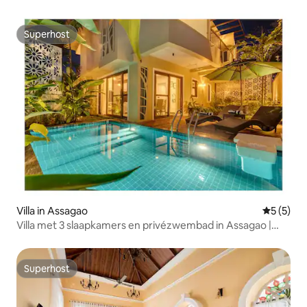
Superhost
Superhost
Villa in Assagao
Gemiddeld
5 (5)
Villa met 3 slaapkamers en privézwembad in Assagao |
Sukham Stays
Superhost
Superhost