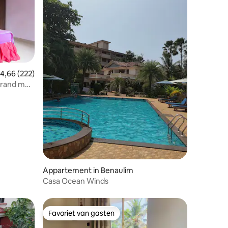
emiddelde beoordeling van 4,66 op 5, 222 recensies
4,66 (222)
trand met
ecensies
Appartement in Benaulim
Casa Ocean Winds
Favoriet van gasten
Favoriet van gasten