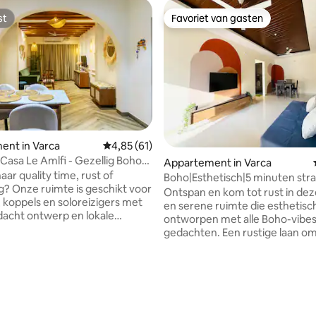
st
Favoriet van gasten
st
Favoriet van gasten
ent in Varca
Gemiddelde beoordeling van 4,85 op 5, 61 r
4,85 (61)
Appartement in Varca
2 BHK
ar quality time, rust of
Boho|Esthetisch|5 minuten stra
g? Onze ruimte is geschikt voor
Ontspan en kom tot rust in de
 koppels en soloreizigers met
en serene ruimte die esthetisch
acht ontwerp en lokale
ontworpen met alle Boho-vibes
Ontsnap aan de chaos en
gedachten. Een rustige laan 
n onze serene 2 BHK Bohemian
door groen en tegenover een 5
 op slechts enkele ogenblikken
sterrenhotel. Het appartement 
 Beach. Dit prachtig
vijf minuten rijden van een va
g van 4,99 op 5, 74 recensies
ven appartement combineert
stranden van SouthGoa. Verpak
 comfort met resort-achtige
apparaten en een volledig func
erfect voor een rustige
keuken, kun je gemakkelijk een