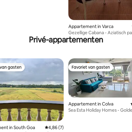
Appartement in Varca
Gezellige Cabana - Aziatisch pa
Privé-appartementen
 van gasten
Favoriet van gasten
 van gasten
Favoriet van gasten
Appartement in Colva
Sea Esta Holiday Homes - Gold
ling van 5 op 5, 11 recensies
ent in South Goa
Gemiddelde beoordeling van 4,86 op 5, 7 r
4,86 (7)