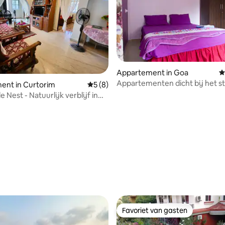
Appartement in Goa
G
Appartementen dicht bij het s
eling van 5 op 5, 3 recensies
ent in Curtorim
Gemiddelde beoordeling van 5 op 5, 8 r
5 (8)
airco
de Nest - Natuurlijk verblijf in
.
Favoriet van gasten
Favoriet van gasten