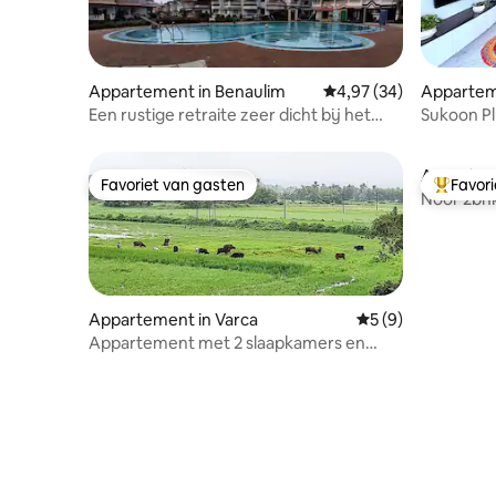
Appartement in Benaulim
Gemiddelde beoordelin
4,97 (34)
Appartem
Een rustige retraite zeer dicht bij het
Sukoon P
strand
Appartem
Favoriet van gasten
Favor
Favoriet van gasten
Topfavor
Noor 2bhk
beach |W
Appartement in Varca
Gemiddelde beoord
5 (9)
Appartement met 2 slaapkamers en
uitzicht op het groen, op 5 minuten van
het strand