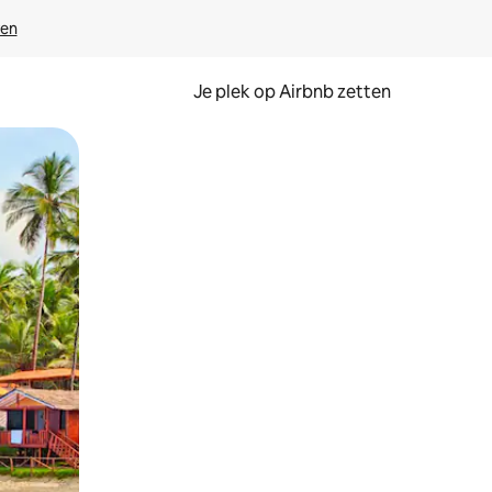
ven
Je plek op Airbnb zetten
en of swipen.