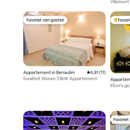
loopafstand van het beroemde Colva
Villament
Beach
Favoriet van gasten
Favor
Favoriet van gasten
Topfavor
Appartement in Benaulim
Gemiddelde beoordelin
4,91 (11)
Kwaliteit Wonen 3 BHK Appartement
Appartem
Elton's ge
Favoriet
Favoriet