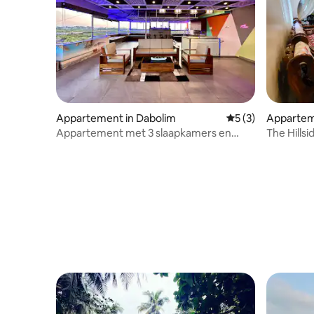
Appartement in Dabolim
Gemiddelde beoord
5 (3)
Appartem
Appartement met 3 slaapkamers en
The Hillsi
terras
Zuid-Goa