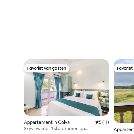
Favoriet van gasten
Favoriet
Favoriet van gasten
Favoriet
Appartement in Colva
Gemiddelde beoorde
5 (11)
Skyview met 1 slaapkamer, op
Appartem