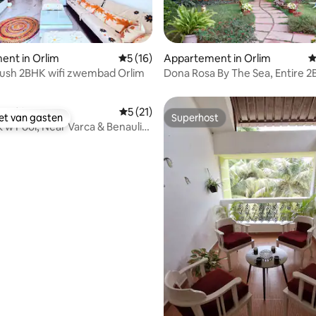
g van 4,97 op 5, 34 recensies
ent in Orlim
Gemiddelde beoordeling van 5 op 5, 16 r
5 (16)
Appartement in Orlim
G
lush 2BHK wifi zwembad Orlim
Dona Rosa By The Sea, Entire 
Varca.
ent in Varca
Gemiddelde beoordeling van 5 op 5, 21 r
5 (21)
iet van gasten
Superhost
iet van gasten
Superhost
 w Pool, Near Varca & Benaulim
FH
eling van 5 op 5, 9 recensies