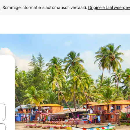
Sommige informatie is automatisch vertaald. 
Originele taal weerge
een keuze met je de pijltjestoetsen omhoog en omlaag, óf door te tikk