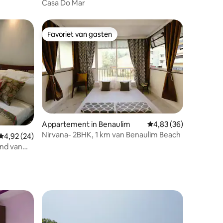
Casa Do Mar
Favoriet van gasten
Favoriet van gasten
Appartement in Benaulim
Gemiddelde beoordelin
4,83 (36)
Nirvana- 2BHK, 1 km van Benaulim Beach
ecensies
Gemiddelde beoordeling van 4,92 op 5, 24 recensies
4,92 (24)
and van