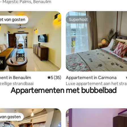
 - Majestic Palms, Benaulim
iet van gasten
Superhost
iet van gasten
Superhost
g van 4,91 op 5, 11 recensies
ent in Benaulim
Gemiddelde beoordeling van 5 op 5, 35 r
5 (35)
Appartement in Carmona
zellige strandbaai
Luxe appartement aan het str
Appartementen met bubbelbad
Zalor, Goa
 van gasten
 van gasten