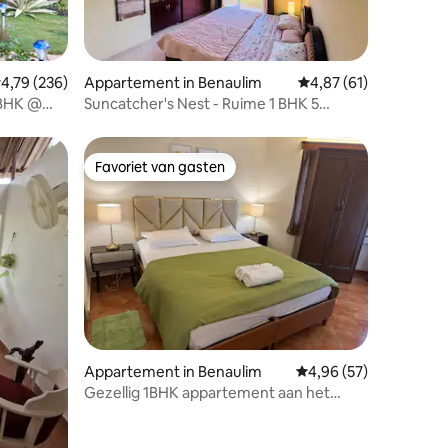
ecensies
emiddelde beoordeling van 4,79 op 5, 236 recensies
4,79 (236)
Appartement in Benaulim
Gemiddelde beoordeli
4,87 (61)
2BHK @
Suncatcher's Nest - Ruime 1 BHK 5
minuten van het strand
ecensies
Favoriet van gasten
Favoriet van gasten
Appartement in Benaulim
Gemiddelde beoordelin
4,96 (57)
Gezellig 1BHK appartement aan het
strand