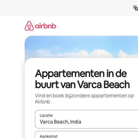
Ga
direct
naar
inhoud
Appartementen in de
buurt van Varca Beach
Vind en boek bijzondere appartementen op
Airbnb
Locatie
Wanneer er resultaten beschikbaar zijn, maak je 
Aankomst