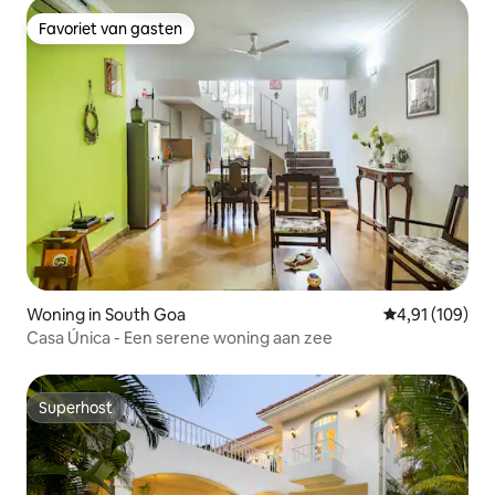
Favoriet van gasten
Favoriet van gasten
Woning in South Goa
Gemiddelde beo
4,91 (109)
Casa Única - Een serene woning aan zee
Superhost
Superhost