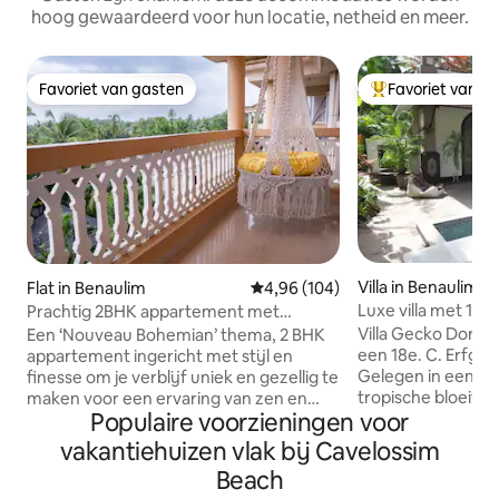
hoog gewaardeerd voor hun locatie, netheid en meer.
Favoriet van gasten
Favoriet van g
Favoriet van gasten
Topfavoriet van 
Villa in Benaulim
Flat in Benaulim
Gemiddelde beoordeling van 4,9
4,96 (104)
Luxe villa met 1 s
Prachtig 2BHK appartement met
privézwembad en 
uitzicht op de oceaan
Villa Gecko Dorado
Een ‘Nouveau Bohemian’ thema, 2 BHK
een 18e. C. Erfgoe
appartement ingericht met stijl en
Gelegen in een se
finesse om je verblijf uniek en gezellig te
tropische bloeituin
maken voor een ervaring van zen en
Populaire voorzieningen voor
eigen ingang een 
plezier in South Goa's, Benaulim. Jezult
leefruimte. De wee
blij zijn met het ruime comfort, grote
vakantiehuizen vlak bij Cavelossim
hebben een thema
balkons, uitzicht op zee en het veld, n
Beach
mix van modernite
voorzieningen. Geniet van de