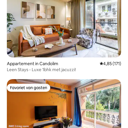
Appartement in Candolim
Gemiddelde be
4,85 (171)
Leen Stays - Luxe 1bhk met jacuzzi!
Favoriet van gasten
Favoriet van gasten