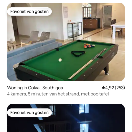
Favoriet van gasten
Favoriet van gasten
Woning in Colva , South goa
Gemiddelde beo
4,92 (253)
4 kamers, 5 minuten van het strand, met pooltafel
Favoriet van gasten
Favoriet van gasten