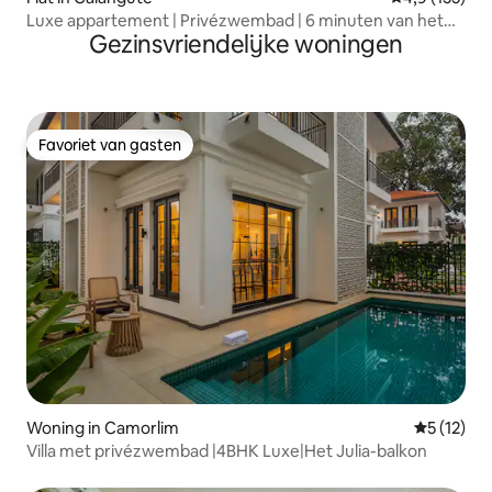
Luxe appartement | Privézwembad | 6 minuten van het
Gezinsvriendelijke woningen
strand
Favoriet van gasten
Favoriet van gasten
Woning in Camorlim
Gemiddeld
5 (12)
Villa met privézwembad |4BHK Luxe|Het Julia-balkon