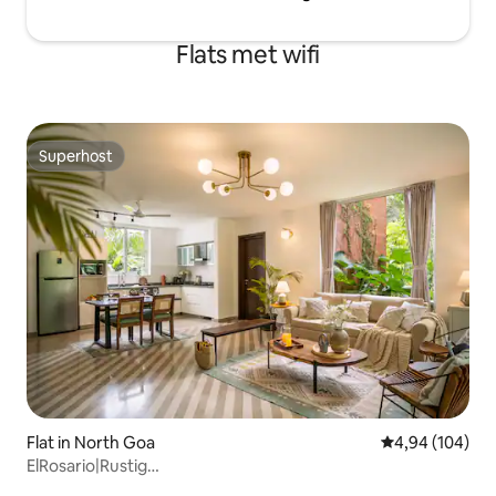
Flats met wifi
Superhost
Superhost
Flat in North Goa
Gemiddelde beo
4,94 (104)
ElRosario|Rustig
appartement|Tuin|Noodstroom|Zwembad