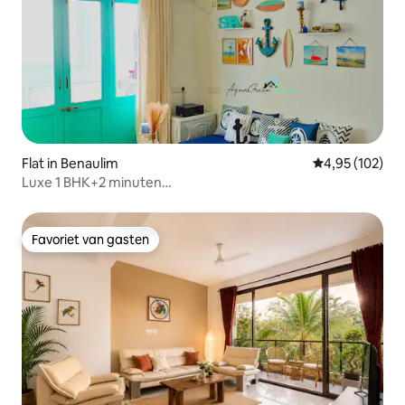
Flat in Benaulim
Gemiddelde beo
4,95 (102)
Luxe 1 BHK+2 minuten
strandwandeling+zwembad+HiSpeed Wifi
Favoriet van gasten
Favoriet van gasten