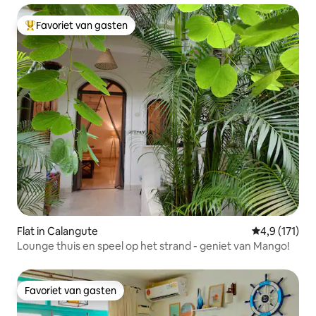
Favoriet van gasten
Topfavoriet van gasten
Flat in Calangute
Gemiddelde b
4,9 (171)
Lounge thuis en speel op het strand - geniet van Mango!
Favoriet van gasten
Favoriet van gasten