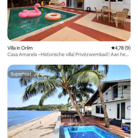
Villa in Orlim
Gemiddelde b
4,78 (9)
Casa Amarela ~Historische villa| Privézwembad | Aan het
strand
Superhost
Superhost