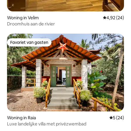
Woning in Velim
Gemiddelde be
4,92 (24)
Droomhuis aan de rivier
Favoriet van gasten
Favoriet van gasten
Woning in Raia
Gemiddelde
5 (24)
Luxe landelijke villa met privézwembad