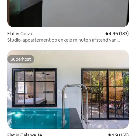
Flat in Colva
Gemiddelde beo
4,96 (133)
Studio-appartement op enkele minuten afstand van
Colva Beach
Superhost
Superhost
Flat in Calangute
Gemiddelde be
4,9 (155)