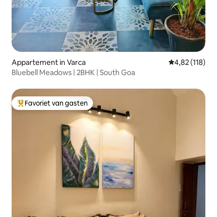
Appartement in Varca
Gemiddelde beo
4,82 (118)
Bluebell Meadows | 2BHK | South Goa
Favoriet van gasten
Topfavoriet van gasten