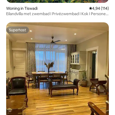
Woning in Tiswadi
Gemiddelde beo
4,94 (114)
Eilandvilla met zwembad I Privézwembad I Kok I Personeel
I Wifi
Superhost
Superhost