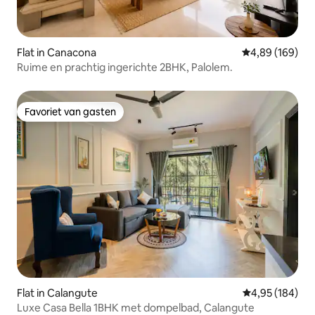
Flat in Canacona
Gemiddelde beo
4,89 (169)
Ruime en prachtig ingerichte 2BHK, Palolem.
Favoriet van gasten
Favoriet van gasten
Flat in Calangute
Gemiddelde beo
4,95 (184)
Luxe Casa Bella 1BHK met dompelbad, Calangute