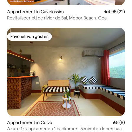
Appartement in Cavelossim
Gemiddelde be
4,95 (22)
Revitaliseer bij de rivier de Sal, Mobor Beach, Goa
Favoriet van gasten
Favoriet van gasten
Appartement in Colva
Gemiddeld
5 (8)
Azure 1 slaapkamer en 1 badkamer | 5 minuten lopen naar