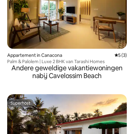
Appartement in Canacona
Gemiddeld
5 (3)
Palm & Palolem | Luxe 2 BHK van Tarashi Homes
Andere geweldige vakantiewoningen
nabij Cavelossim Beach
Superhost
Superhost