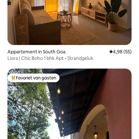
Appartement in South Goa
Gemiddelde be
4,98 (55)
Liora | Chic Boho 1 bhk Apt • Strandgeluk
Favoriet van gasten
Topfavoriet van gasten