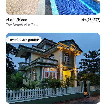
Villa in Siridao
Gemiddelde beo
4,76 (377)
The Beach Villa Goa
Favoriet van gasten
Favoriet van gasten