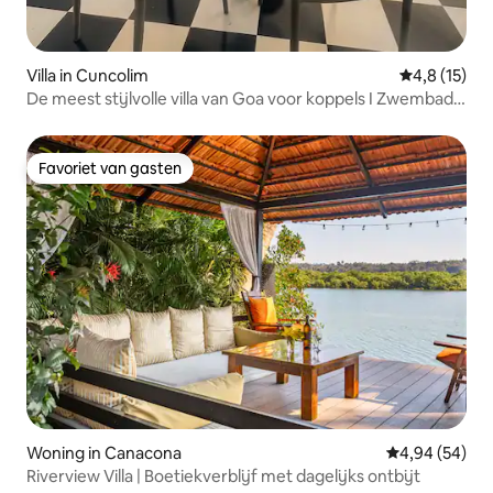
Villa in Cuncolim
Gemiddelde 
4,8 (15)
De meest stijlvolle villa van Goa voor koppels I Zwembad I
BBQ
Favoriet van gasten
Favoriet van gasten
Woning in Canacona
Gemiddelde be
4,94 (54)
Riverview Villa | Boetiekverblijf met dagelijks ontbijt