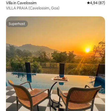
Villa in Cavelossim
Gemiddelde be
4,94 (87)
VILLA PRAIA (Cavelossim, Goa)
Superhost
Superhost