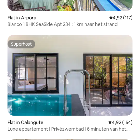
Flat in Arpora
Gemiddelde be
4,92 (117)
Blanco 1 BHK SeaSide Apt 234 : 1 km naar het strand
Superhost
Superhost
Flat in Calangute
Gemiddelde beo
4,92 (154)
Luxe appartement | Privézwembad | 6 minuten van het
strand