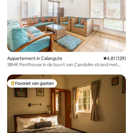
Appartement in Calangute
Gemiddelde beo
4,81 (129)
3BHK Penthouse in de buurt van Candolim strand met
zwembad
Favoriet van gasten
Topfavoriet van gasten