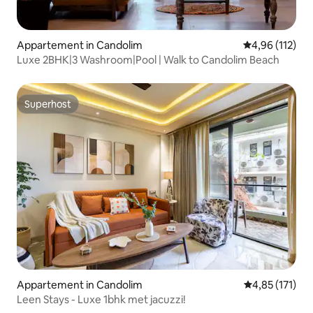
Appartement in Candolim
Gemiddelde beo
4,96 (112)
Luxe 2BHK|3 Washroom|Pool | Walk to Candolim Beach
Superhost
Superhost
Appartement in Candolim
Gemiddelde be
4,85 (171)
Leen Stays - Luxe 1bhk met jacuzzi!