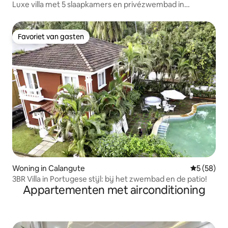
Luxe villa met 5 slaapkamers en privézwembad in
Candolim
Favoriet van gasten
Favoriet van gasten
Woning in Calangute
Gemiddelde
5 (58)
3BR Villa in Portugese stijl: bij het zwembad en de patio!
Appartementen met airconditioning