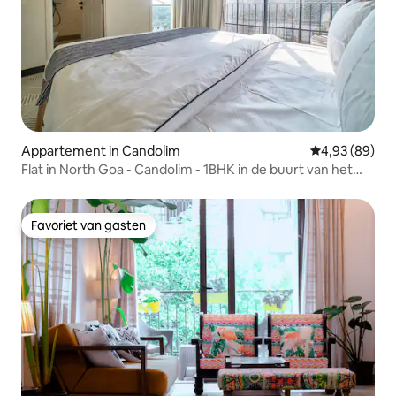
Appartement in Candolim
Gemiddelde be
4,93 (89)
Flat in North Goa - Candolim - 1BHK in de buurt van het
strand
Favoriet van gasten
Favoriet van gasten