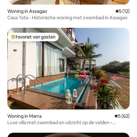
Woning in Assagao
Gemiddeld
5 (12)
Casa Tota - Historische woning met zwembad in Assagao
Favoriet van gasten
Topfavoriet van gasten
Woning in Marra
Gemiddelde
5 (62)
Luxe villa met zwembad en uitzicht op de velden •
Candolim