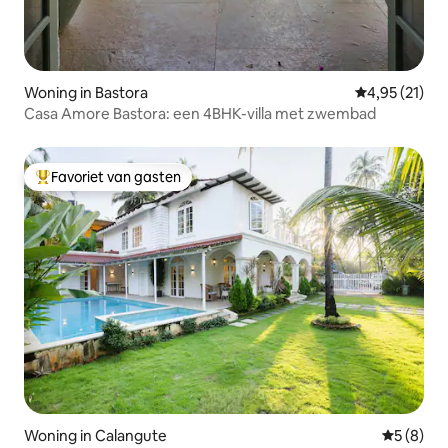
Woning in Bastora
Gemiddelde be
4,95 (21)
Casa Amore Bastora: een 4BHK-villa met zwembad
Favoriet van gasten
Topfavoriet van gasten
Woning in Calangute
Gemiddeld
5 (8)