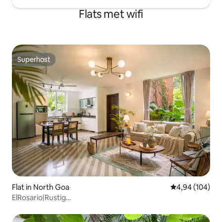
Flats met wifi
Superhost
Superhost
Flat in North Goa
Gemiddelde beo
4,94 (104)
ElRosario|Rustig
appartement|Tuin|Noodstroom|Zwembad