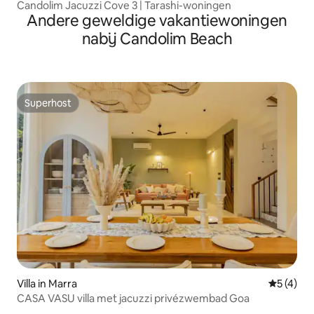
Candolim Jacuzzi Cove 3 | Tarashi-woningen
Andere geweldige vakantiewoningen
nabij Candolim Beach
Superhost
Superhost
Villa in Marra
Gemiddeld
5 (4)
CASA VASU villa met jacuzzi privézwembad Goa