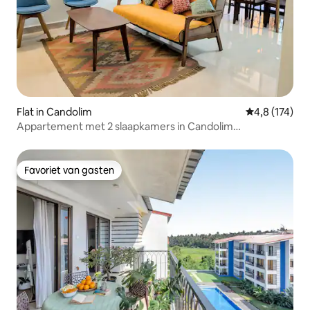
Flat in Candolim
Gemiddelde be
4,8 (174)
Appartement met 2 slaapkamers in Candolim
Beach+Zwembad+Parkeren+Wifi
Favoriet van gasten
Favoriet van gasten