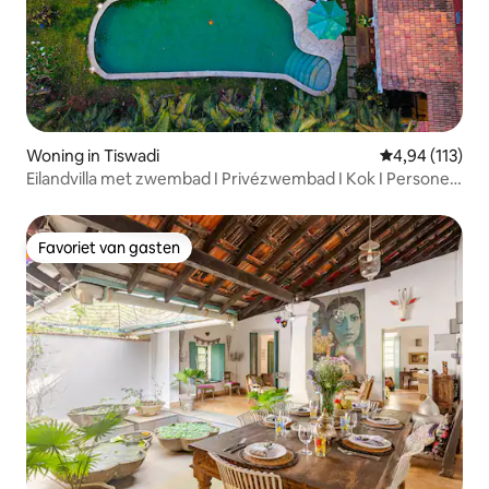
Woning in Tiswadi
Gemiddelde beo
4,94 (113)
Eilandvilla met zwembad I Privézwembad I Kok I Personeel
I Wifi
Favoriet van gasten
Favoriet van gasten