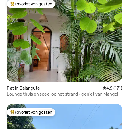
Favoriet van gasten
Topfavoriet van gasten
Flat in Calangute
Gemiddelde b
4,9 (171)
Lounge thuis en speel op het strand - geniet van Mango!
Favoriet van gasten
Topfavoriet van gasten