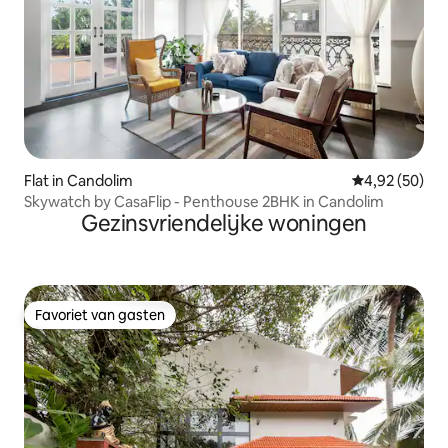
Flat in Candolim
Gemiddelde be
4,92 (50)
Skywatch by CasaFlip - Penthouse 2BHK in Candolim
Gezinsvriendelijke woningen
Favoriet van gasten
Favoriet van gasten