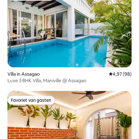
Villa in Assagao
Gemiddelde be
4,97 (98)
Luxe 3 BHK Villa, Maniville @ Assagao
Favoriet van gasten
Favoriet van gasten