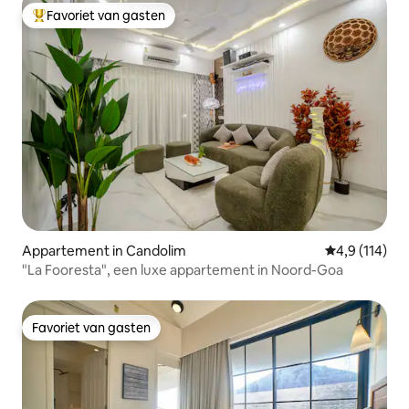
Favoriet van gasten
Topfavoriet van gasten
Appartement in Candolim
Gemiddelde b
4,9 (114)
"La Fooresta", een luxe appartement in Noord-Goa
Favoriet van gasten
Favoriet van gasten