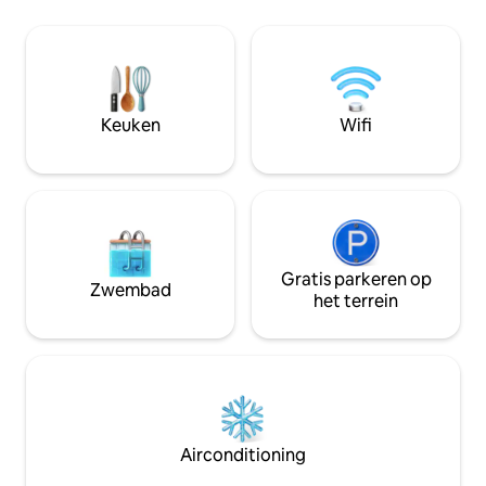
en weelderige, aa
videodeurtelefoons, volledig voorzien
dagelijks onderho
van airconditioning, 55" SmartTV,
beschikt over 2 e
keuken met 4-pits gasfornuis. Het ligt in
modulaire keuken, 
het hart van Noord-Goa, maar rustig
woonkamer en balk
gelegen midden in de natuur en
Schoonmaakdiens
weelderig groen op 5 minuten rijden van
Keuken
Wifi
tweede dag verst
stranden, restaurants, supermarkten,
bevindt zich op d
nachtclubs, casino's, livemuziek en
markt.
Gratis parkeren op
Zwembad
het terrein
Airconditioning