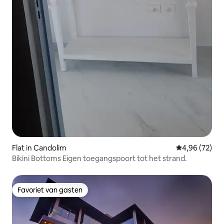
Flat in Candolim
Gemiddelde be
4,96 (72)
Bikini Bottoms Eigen toegangspoort tot het strand.
Favoriet van gasten
Favoriet van gasten