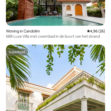
Woning in Candolim
Gemiddelde be
4,96 (26)
6BR Luxe Villa met zwembad in de buurt van het strand
Superhost
Superhost