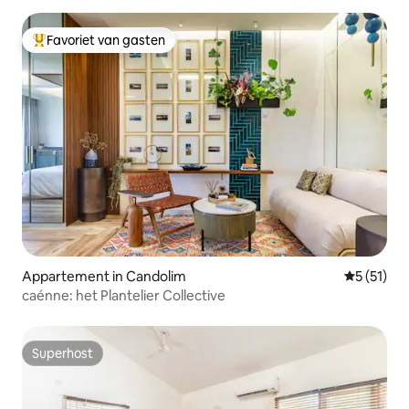
Favoriet van gasten
Topfavoriet van gasten
Appartement in Candolim
Gemiddeld
5 (51)
caénne: het Plantelier Collective
Superhost
Superhost