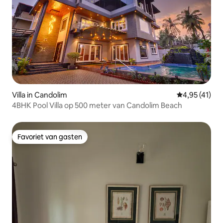
Villa in Candolim
Gemiddelde b
4,95 (41)
4BHK Pool Villa op 500 meter van Candolim Beach
Favoriet van gasten
Favoriet van gasten