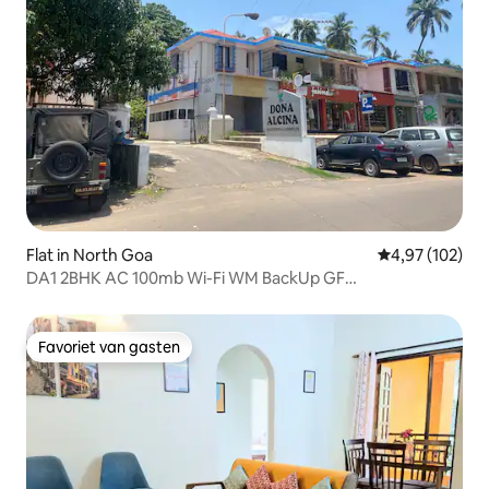
Flat in North Goa
Gemiddelde beo
4,97 (102)
DA1 2BHK AC 100mb Wi-Fi WM BackUp GF
Candolim@650m
Favoriet van gasten
Favoriet van gasten