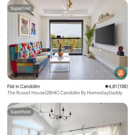
Superhost
Superhost
Flat in Candolim
Gemiddelde beo
4,81 (138)
The Russet House(2BHK) Candolim By HomestayDaddy
Superhost
Superhost