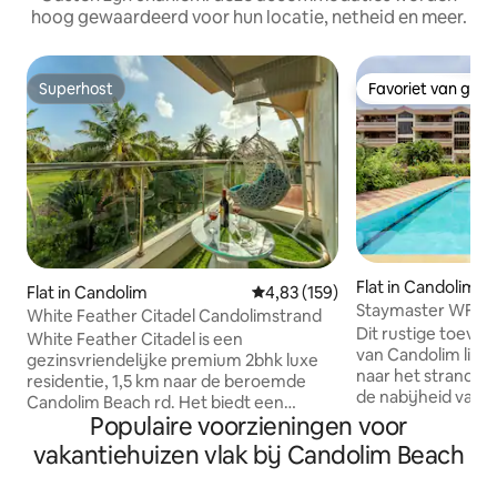
hoog gewaardeerd voor hun locatie, netheid en meer.
Superhost
Favoriet van gas
Superhost
Favoriet van gas
Flat in Candolim
Flat in Candolim
Gemiddelde beoordeling van 4,8
4,83 (159)
Staymaster WFH| 
White Feather Citadel Candolimstrand
van het strand
Dit rustige toevlu
White Feather Citadel is een
van Candolim ligt
gezinsvriendelijke premium 2bhk luxe
naar het strand va
residentie, 1,5 km naar de beroemde
de nabijheid van v
Candolim Beach rd. Het biedt een
eetgelegenheden, 
Populaire voorzieningen voor
prachtig zwembad | volledige keuken |
en supermarkten (3
wifi | overdekte parkeerplaats | het is in
vakantiehuizen vlak bij Candolim Beach
24-uurs beveilig
een veilige 24-uurs bewaakte high-end
gemeenschap met
chique gemeenschap met