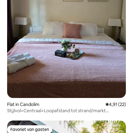
Flat in Candolim
Gemiddelde be
4,91 (22)
Stijlvol+Centraal+Loopafstand tot strand/markt
Candolim
Favoriet van gasten
Favoriet van gasten