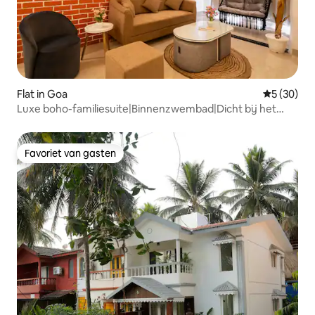
Flat in Goa
Gemiddelde
5 (30)
Luxe boho-familiesuite|Binnenzwembad|Dicht bij het
strand
Favoriet van gasten
Favoriet van gasten