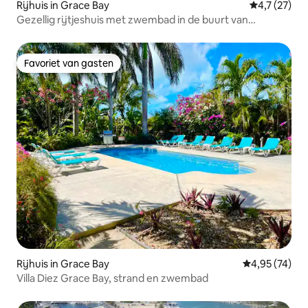
Rijhuis in Grace Bay
Gemiddelde 
4,7 (27)
Gezellig rijtjeshuis met zwembad in de buurt van
Gracebay Beach
Favoriet van gasten
Favoriet van gasten
Rijhuis in Grace Bay
Gemiddelde be
4,95 (74)
Villa Diez Grace Bay, strand en zwembad