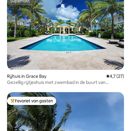
Superhost
Superhost
Rijhuis in Grace Bay
Gemiddelde 
4,7 (27)
Gezellig rijtjeshuis met zwembad in de buurt van
Gracebay Beach
Favoriet van gasten
Topfavoriet van gasten