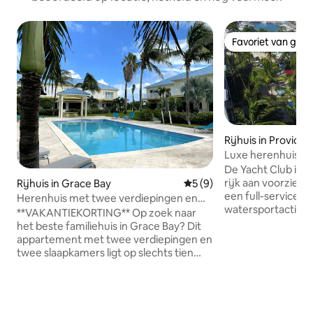
Favoriet van gas
Favoriet van gas
Rijhuis in Providen
Luxe herenhuis aa
Slaapkamers 2,5 B
De Yacht Club is 
rijk aan voorzien
Rijhuis in Grace Bay
Gemiddelde beoordeling va
5 (9)
een full-service j
Herenhuis met twee verdiepingen en
watersportactivite
2BR, 3BDS, 2 patio's en zwembad
**VAKANTIEKORTING** Op zoek naar
enkele minuten lo
het beste familiehuis in Grace Bay? Dit
#1 Beach - Grace 
appartement met twee verdiepingen en
Reef (fantastisch 
twee slaapkamers ligt op slechts tien
herenhuis aan het
minuten lopen van Grace Bay Beach en
een grote open w
is perfect voor ontspanning en spel. Of
keuken, vol licht,
je nu met kinderen, vrienden of je
prachtig uitzicht
partner komt, ons appartement heeft