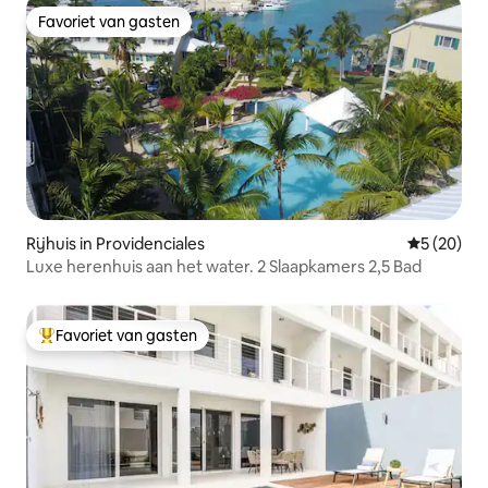
Favoriet van gasten
Favoriet van gasten
Rijhuis in Providenciales
Gemiddelde
5 (20)
Luxe herenhuis aan het water. 2 Slaapkamers 2,5 Bad
Favoriet van gasten
Topfavoriet van gasten