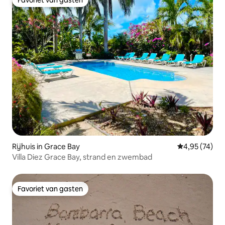
Favoriet van gasten
Favoriet van gasten
Rijhuis in Grace Bay
Gemiddelde be
4,95 (74)
Villa Diez Grace Bay, strand en zwembad
Favoriet van gasten
Favoriet van gasten