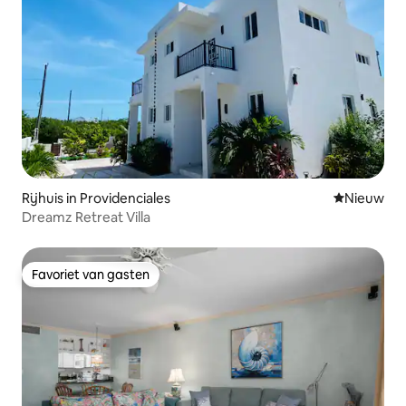
Rijhuis in Providenciales
Nieuwe ac
Nieuw
Dreamz Retreat Villa
Favoriet van gasten
Favoriet van gasten