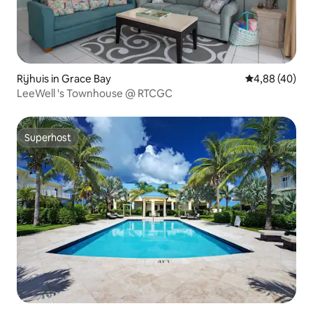
Rijhuis in Grace Bay
Gemiddelde be
4,88 (40)
LeeWell 's Townhouse @ RTCGC
Superhost
Superhost