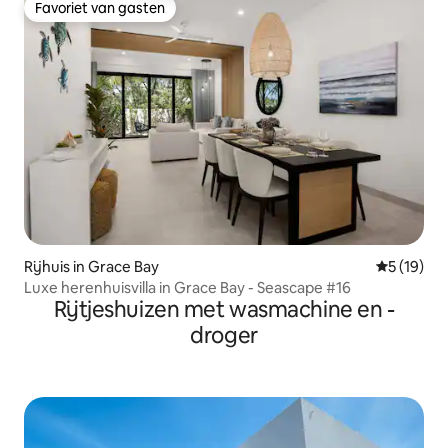
Favoriet van gasten
Favoriet van gasten
Rijhuis in Grace Bay
Gemiddelde
5 (19)
Luxe herenhuisvilla in Grace Bay - Seascape #16
Rijtjeshuizen met wasmachine en -
droger