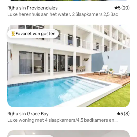
Rijhuis in Providenciales
Gemiddelde
5 (20)
Luxe herenhuis aan het water. 2 Slaapkamers 2,5 Bad
Favoriet van gasten
Topfavoriet van gasten
Rijhuis in Grace Bay
Gemiddeld
5 (8)
Luxe woning met 4 slaapkamers/4,5 badkamers en
privézwembad in Grace Bay