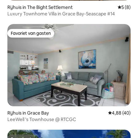
Rijhuis in The Bight Settlement
Gemiddeld
5 (8)
Luxury Townhome Villa in Grace Bay-Seascape #14
Favoriet van gasten
Favoriet van gasten
Rijhuis in Grace Bay
Gemiddelde be
4,88 (40)
LeeWell 's Townhouse @ RTCGC