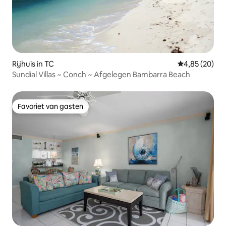
Rijhuis in TC
Gemiddelde be
4,85 (20)
Sundial Villas ~ Conch ~ Afgelegen Bambarra Beach
Favoriet van gasten
Favoriet van gasten