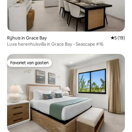
Rijhuis in Grace Bay
Gemiddelde
5 (19)
Luxe herenhuisvilla in Grace Bay - Seascape #16
Favoriet van gasten
Favoriet van gasten