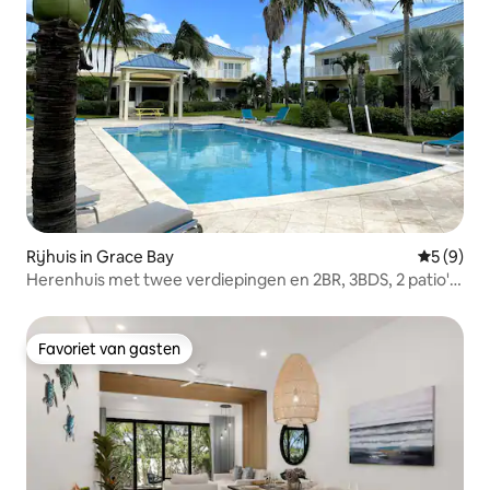
Rijhuis in Grace Bay
Gemiddeld
5 (9)
Herenhuis met twee verdiepingen en 2BR, 3BDS, 2 patio's
en zwembad
Favoriet van gasten
Favoriet van gasten