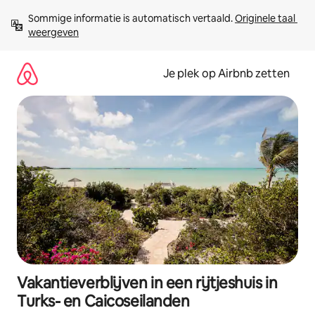
Ga
Sommige informatie is automatisch vertaald. 
Originele taal 
direct
weergeven
naar
inhoud
Je plek op Airbnb zetten
Vakantieverblijven in een rijtjeshuis in
Turks- en Caicoseilanden