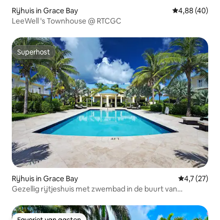
Rijhuis in Grace Bay
Gemiddelde be
4,88 (40)
LeeWell 's Townhouse @ RTCGC
Superhost
Superhost
Rijhuis in Grace Bay
Gemiddelde 
4,7 (27)
Gezellig rijtjeshuis met zwembad in de buurt van
Gracebay Beach