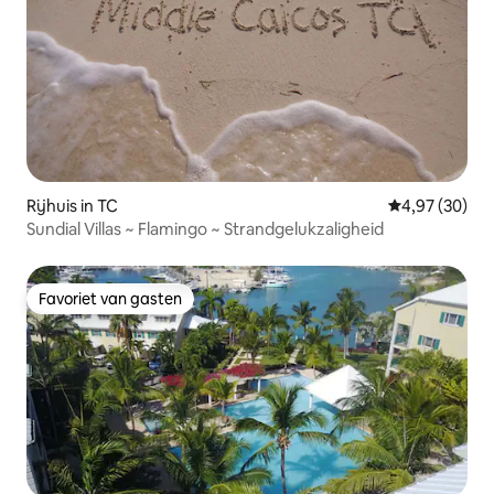
Rijhuis in TC
Gemiddelde be
4,97 (30)
Sundial Villas ~ Flamingo ~ Strandgelukzaligheid
Favoriet van gasten
Favoriet van gasten