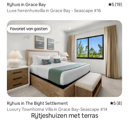
Rijhuis in Grace Bay
Gemiddelde
5 (19)
Luxe herenhuisvilla in Grace Bay - Seascape #16
Favoriet van gasten
Favoriet van gasten
Rijhuis in The Bight Settlement
Gemiddeld
5 (8)
Luxury Townhome Villa in Grace Bay-Seascape #14
Rijtjeshuizen met terras