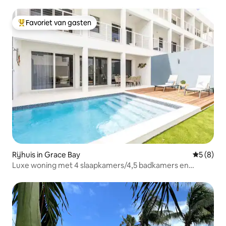
Favoriet van gasten
Topfavoriet van gasten
Rijhuis in Grace Bay
Gemiddeld
5 (8)
Luxe woning met 4 slaapkamers/4,5 badkamers en
privézwembad in Grace Bay