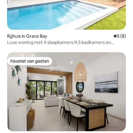
Rijhuis in Grace Bay
Gemiddeld
5 (8)
Luxe woning met 4 slaapkamers/4,5 badkamers en
privézwembad in Grace Bay
Favoriet van gasten
Favoriet van gasten