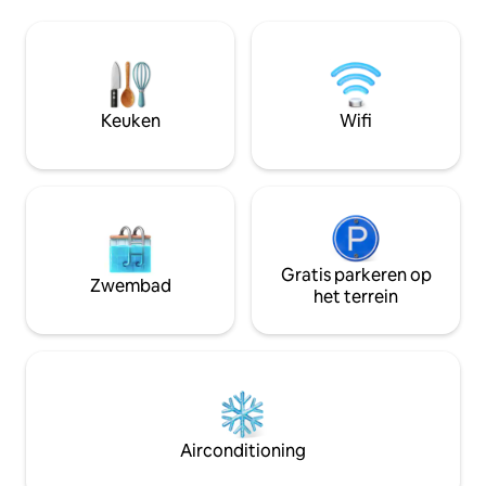
wateren van het Cari
Restaurant, op een steenworp afstand
je ochtenden op h
van The Terrace Restaurant, de Patty
je kunt genieten v
Place , supermarkt en alles wat Grace
buitentafel of on
Bay is. Onze gasten kunnen
ligstoel met uitzi
gebruikmaken van het zwembad, het
het strand en het b
Keuken
Wifi
strand, de fitnessruimte, de tennisbaan,
stukje paradijs
de sparuimte en het Solana-restaurant
op het terrein.
Gratis parkeren op
Zwembad
het terrein
Airconditioning