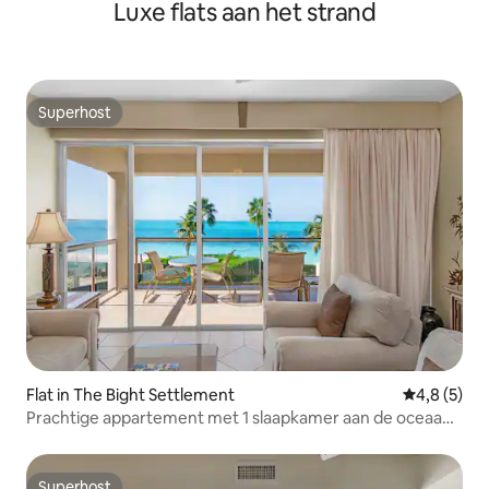
Luxe flats aan het strand
grond,
Superhost
Superhost
Flat in The Bight Settlement
Gemiddelde 
4,8 (5)
Prachtige appartement met 1 slaapkamer aan de oceaan
in Grace Bay
Superhost