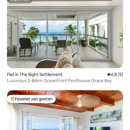
Superhost
Flat in The Bight Settlement
Gemiddelde 
4,8 (5)
Luxurious 2-Bdrm Oceanfront Penthouse Grace Bay
Favoriet van gasten
Topfavoriet van gasten