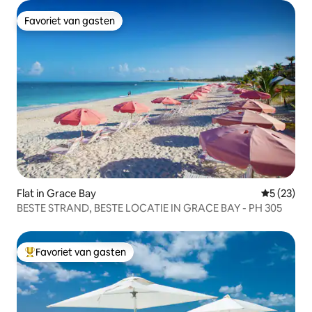
Favoriet van gasten
Favoriet van gasten
Flat in Grace Bay
Gemiddelde
5 (23)
BESTE STRAND, BESTE LOCATIE IN GRACE BAY - PH 305
Favoriet van gasten
Topfavoriet van gasten