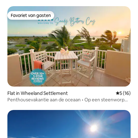
Favoriet van gasten
Favoriet van gasten
Flat in Wheeland Settlement
Gemiddelde
5 (16)
Penthousevakantie aan de oceaan • Op een steenworp
afstand van het strand, zwembad