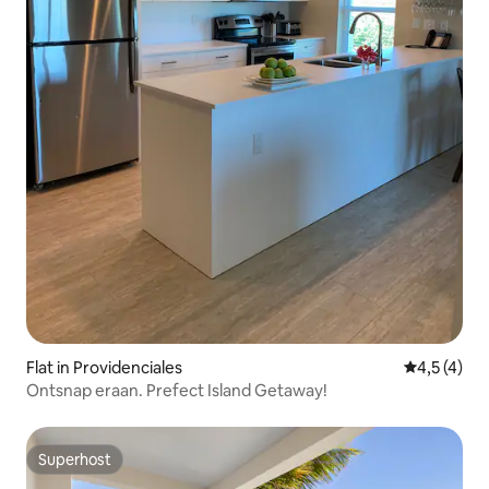
Flat in Providenciales
Gemiddelde
4,5 (4)
Ontsnap eraan. Prefect Island Getaway!
Superhost
Superhost