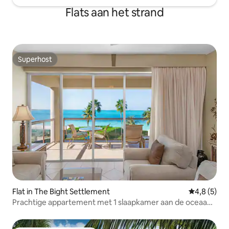
Flats aan het strand
Superhost
Superhost
Flat in The Bight Settlement
Gemiddelde 
4,8 (5)
Prachtige appartement met 1 slaapkamer aan de oceaan
in Grace Bay