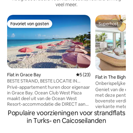
veel meer.
Favoriet van gasten
Superhost
Favoriet van gasten
Superhost
Flat in Grace Bay
Gemiddelde beoordeling van
5 (23)
Flat in The Bight 
BESTE STRAND, BESTE LOCATIE IN
Onberispelijke fl
GRACE BAY - PH 305
Privé-appartement huren door eigenaar
aan de oceaan
Geniet van de eleg
in Grace Bay. Ocean Club West Plaza
met deze penthou
maakt deel uit van de Ocean West
bovenste verdiep
Resort-accommodatie die DIRECT aan
vierkante meter 
GRACE BAY BEACH ligt. Een veilige plek
Populaire voorzieningen voor strandflats
de oceaan. Dit lic
om te verblijven op de 3e verdieping. Dit
ligt in een felbeg
in Turks- en Caicoseilanden
appartement heeft uitzicht op het
Gardens en biedt e
eiland Grace Bay flora en ligt tegenover
op Grace Bay Beac
de Caicos Bakkerij, Caicos Cafe