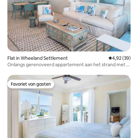
Flat in Wheeland Settlement
Gemiddelde be
4,92 (39)
Onlangs gerenoveerd appartement aan het strand met 2
slaapkamers/2 badkamers
Favoriet van gasten
Favoriet van gasten