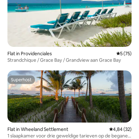
Flat in Providenciales
Gemiddelde
5 (75)
Strandchique / Grace Bay / Grandview aan Grace Bay
Superhost
Superhost
Flat in Wheeland Settlement
Gemiddelde be
4,84 (32)
1 slaapkamer voor drie geweldige tarieven op de begane