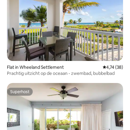
Flat in Wheeland Settlement
Gemiddelde be
4,74 (38)
Prachtig uitzicht op de oceaan - zwembad, bubbelbad
Superhost
Superhost