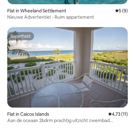
Flat in Wheeland Settlement
Gemiddeld
5 (9)
Nieuwe Advertentie! - Ruim appartement
Superhost
Superhost
Flat in Caicos Islands
Gemiddelde b
4,73 (11)
Aan de oceaan 2bdrm prachtig uitzicht zwembad
bubbelbad strand