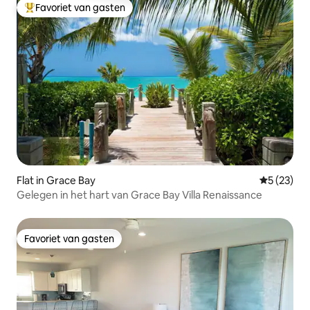
Favoriet van gasten
Topfavoriet van gasten
Flat in Grace Bay
Gemiddelde
5 (23)
Gelegen in het hart van Grace Bay Villa Renaissance
Favoriet van gasten
Favoriet van gasten