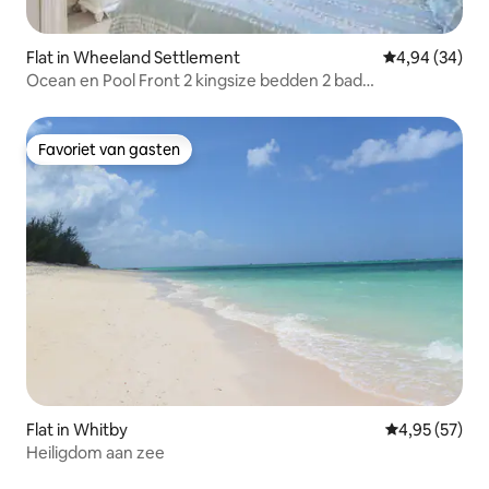
Flat in Wheeland Settlement
Gemiddelde be
4,94 (34)
Ocean en Pool Front 2 kingsize bedden 2 bad
appartement
Favoriet van gasten
Favoriet van gasten
Flat in Whitby
Gemiddelde be
4,95 (57)
Heiligdom aan zee