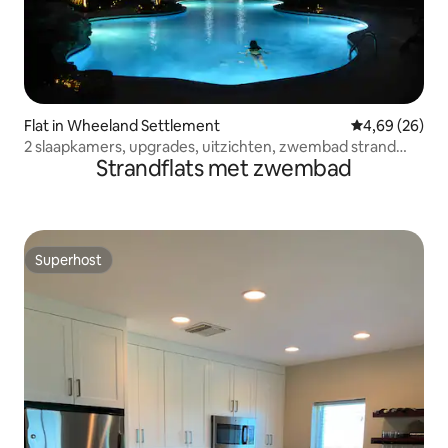
Flat in Wheeland Settlement
Gemiddelde be
4,69 (26)
2 slaapkamers, upgrades, uitzichten, zwembad strand
Strandflats met zwembad
bubbelbad
Superhost
Superhost