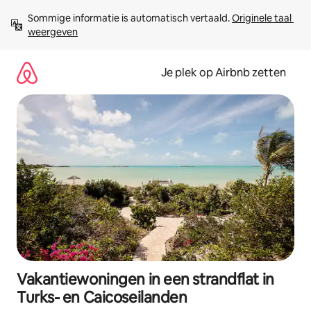
Ga
Sommige informatie is automatisch vertaald. 
Originele taal 
direct
weergeven
naar
inhoud
Je plek op Airbnb zetten
Vakantiewoningen in een strandflat in
Turks- en Caicoseilanden