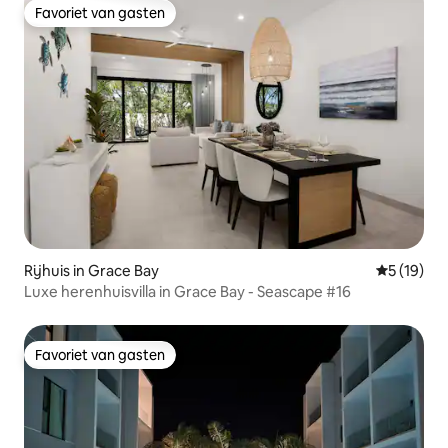
Favoriet van gasten
Favoriet van gasten
Rijhuis in Grace Bay
Gemiddelde
5 (19)
Luxe herenhuisvilla in Grace Bay - Seascape #16
Favoriet van gasten
Favoriet van gasten