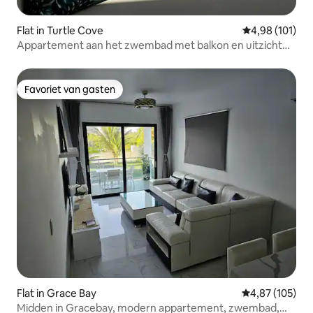
Flat in Turtle Cove
Gemiddelde beo
4,98 (101)
Appartement aan het zwembad met balkon en uitzicht
op de oceaan
Favoriet van gasten
Favoriet van gasten
Flat in Grace Bay
Gemiddelde beo
4,87 (105)
Midden in Gracebay, modern appartement, zwembad,