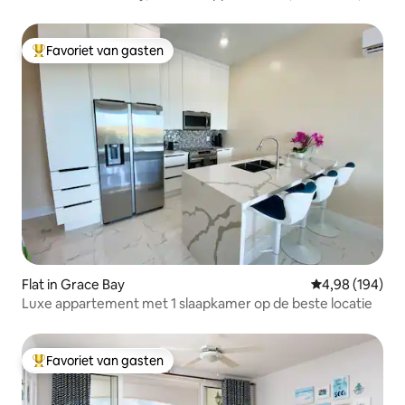
omheind
Favoriet van gasten
Topfavoriet van gasten
Flat in Grace Bay
Gemiddelde beo
4,98 (194)
Luxe appartement met 1 slaapkamer op de beste locatie
Favoriet van gasten
Topfavoriet van gasten