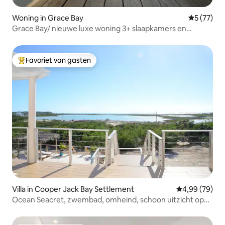
Woning in Grace Bay
Gemiddelde
5 (77)
Grace Bay/ nieuwe luxe woning 3+ slaapkamers en
zwembad
Favoriet van gasten
Topfavoriet van gasten
Villa in Cooper Jack Bay Settlement
Gemiddelde be
4,99 (79)
Ocean Seacret, zwembad, omheind, schoon uitzicht op
oceaan en gracht