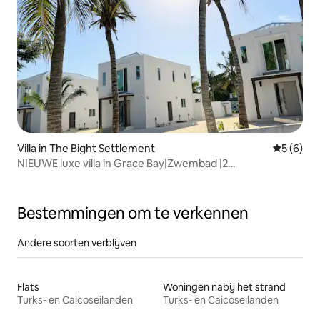
Villa in The Bight Settlement
Gemiddeld
5 (6)
NIEUWE luxe villa in Grace Bay|Zwembad |2
min>Strand|Rif
Bestemmingen om te verkennen
Andere soorten verblijven
Flats
Woningen nabij het strand
Turks- en Caicoseilanden
Turks- en Caicoseilanden