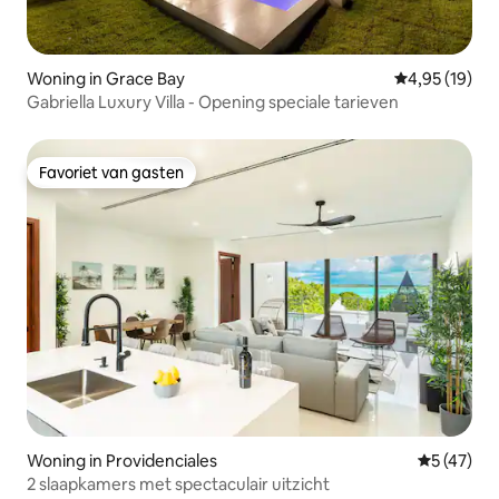
Woning in Grace Bay
Gemiddelde be
4,95 (19)
Gabriella Luxury Villa - Opening speciale tarieven
Favoriet van gasten
Favoriet van gasten
Woning in Providenciales
Gemiddelde
5 (47)
2 slaapkamers met spectaculair uitzicht