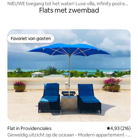
NIEUWE toegang tot het water! Luxe villa, infinity pool en
Flats met zwembad
uitzicht
Favoriet van gasten
Favoriet van gasten
Flat in Providenciales
Gemiddelde beo
4,93 (216)
Geweldig uitzicht op de oceaan - Modern appartement -