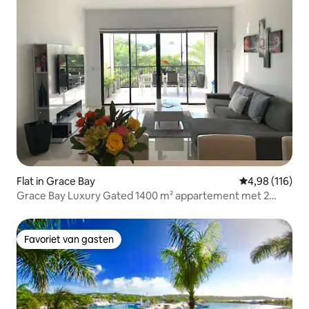
Flat in Grace Bay
Gemiddelde beo
4,98 (116)
Grace Bay Luxury Gated 1400 m² appartement met 2
slaapkamers
Favoriet van gasten
Favoriet van gasten