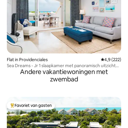
Flat in Providenciales
Gemiddelde be
4,9 (222)
Sea Dreams - Jr 1 slaapkamer met panoramisch uitzicht
Andere vakantiewoningen met
op de oceaan!
zwembad
Favoriet van gasten
Topfavoriet van gasten