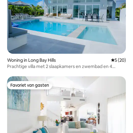
Woning in Long Bay Hills
Gemiddelde
5 (20)
Prachtige villa met 2 slaapkamers en zwembad en 4
minuten van het strand
Favoriet van gasten
Favoriet van gasten