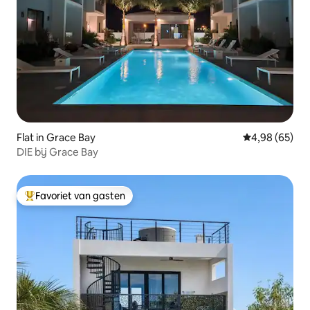
Flat in Grace Bay
Gemiddelde be
4,98 (65)
DIE bij Grace Bay
Favoriet van gasten
Topfavoriet van gasten