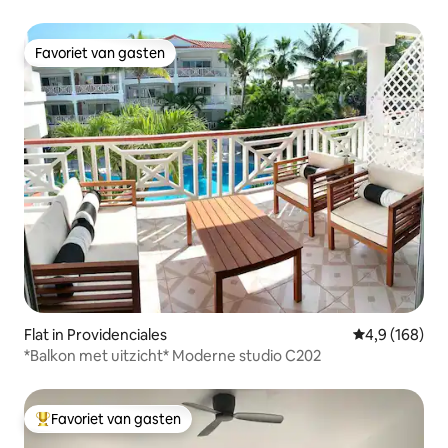
Balkon - Zwembad
Favoriet van gasten
Favoriet van gasten
Flat in Providenciales
Gemiddelde be
4,9 (168)
*Balkon met uitzicht* Moderne studio C202
Favoriet van gasten
Topfavoriet van gasten