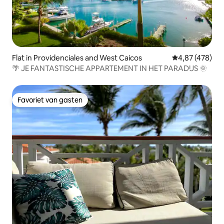
Flat in Providenciales and West Caicos
Gemiddelde beo
4,87 (478)
🌴 JE FANTASTISCHE APPARTEMENT IN HET PARADIJS 🌞
Favoriet van gasten
Favoriet van gasten