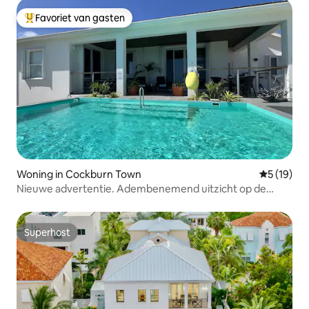
Favoriet van gasten
Topfavoriet van gasten
Woning in Cockburn Town
Gemiddelde
5 (19)
Nieuwe advertentie. Adembenemend uitzicht op de
oceaan.
Superhost
Superhost