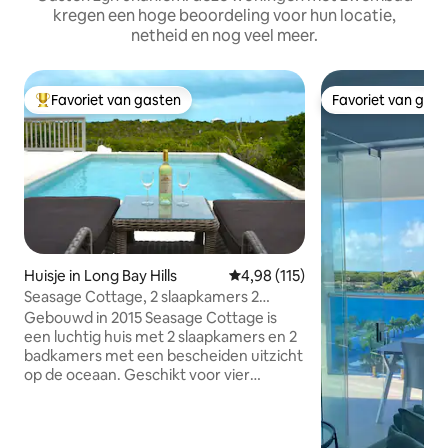
kregen een hoge beoordeling voor hun locatie,
netheid en nog veel meer.
Favoriet van gasten
Favoriet van gas
Topfavoriet van gasten
Favoriet van gas
Huisje in Long Bay Hills
Gemiddelde beoordeling van 4,9
4,98 (115)
Seasage Cottage, 2 slaapkamers 2
badkamers, privézwembad en prieeltje
Gebouwd in 2015 Seasage Cottage is
een luchtig huis met 2 slaapkamers en 2
badkamers met een bescheiden uitzicht
op de oceaan. Geschikt voor vier
volwassenen comfortabel, maar is
geschikt voor maximaal zes
volwassenen op aanvraag. Een