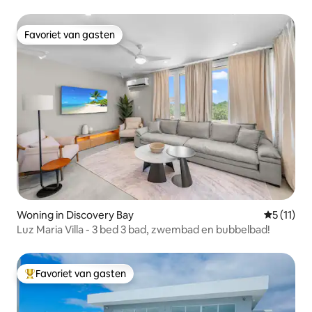
Favoriet van gasten
Favoriet van gasten
Woning in Discovery Bay
Gemiddeld
5 (11)
Luz Maria Villa - 3 bed 3 bad, zwembad en bubbelbad!
Favoriet van gasten
Topfavoriet van gasten