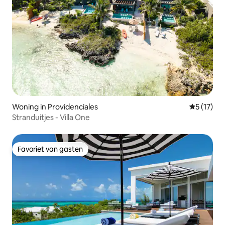
Woning in Providenciales
Gemiddeld
5 (17)
Stranduitjes - Villa One
Favoriet van gasten
Favoriet van gasten