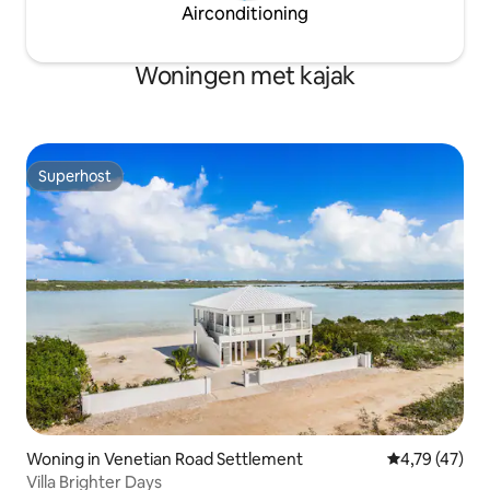
Airconditioning
Woningen met kajak
Superhost
Superhost
Woning in Venetian Road Settlement
Gemiddelde be
4,79 (47)
Villa Brighter Days