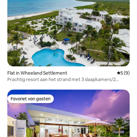
Flat in Wheeland Settlement
Gemiddeld
5 (9)
Prachtig resort aan het strand met 3 slaapkamers/2
badkamers en uitzicht op de oceaan
Favoriet van gasten
Favoriet van gasten