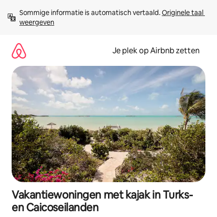
Ga
Sommige informatie is automatisch vertaald. 
Originele taal 
direct
weergeven
naar
inhoud
Je plek op Airbnb zetten
Vakantiewoningen met kajak in Turks-
en Caicoseilanden