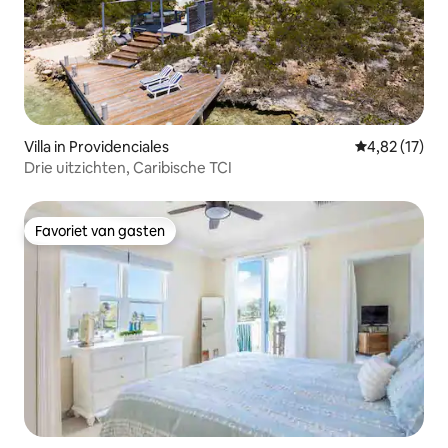
Villa in Providenciales
Gemiddelde be
4,82 (17)
Drie uitzichten, Caribische TCI
Favoriet van gasten
Favoriet van gasten