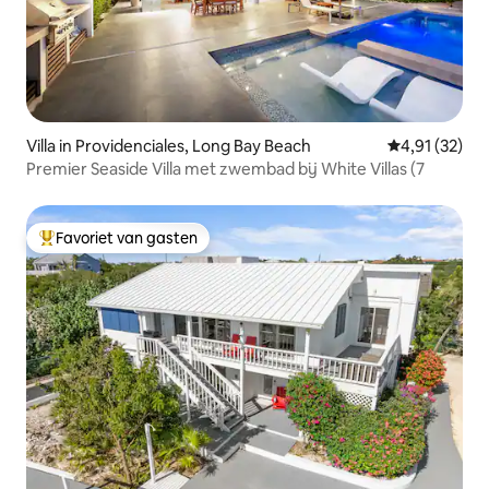
Villa in Providenciales, Long Bay Beach
Gemiddelde be
4,91 (32)
Premier Seaside Villa met zwembad bij White Villas (7
Favoriet van gasten
Topfavoriet van gasten