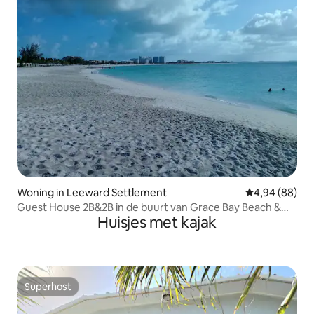
Woning in Leeward Settlement
Gemiddelde be
4,94 (88)
Guest House 2B&2B in de buurt van Grace Bay Beach &
Huisjes met kajak
Long Bay
Superhost
Superhost