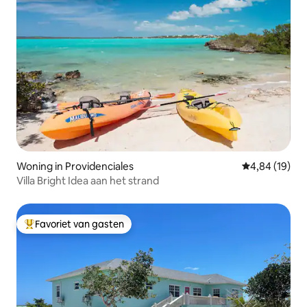
Woning in Providenciales
Gemiddelde be
4,84 (19)
Villa Bright Idea aan het strand
Favoriet van gasten
Topfavoriet van gasten