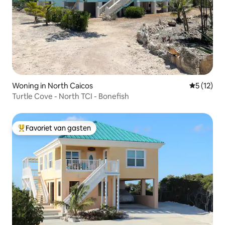
Woning in North Caicos
Gemiddeld
5 (12)
Turtle Cove - North TCI - Bonefish
Favoriet van gasten
Topfavoriet van gasten