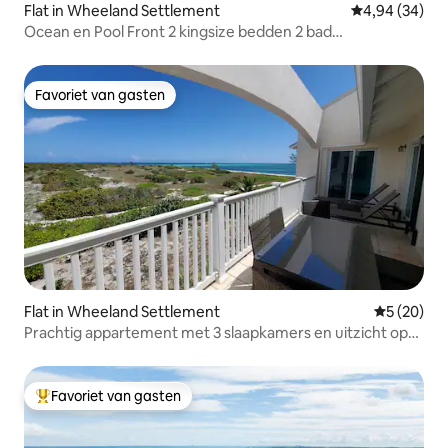
Flat in Wheeland Settlement
Gemiddelde be
4,94 (34)
Ocean en Pool Front 2 kingsize bedden 2 bad
appartement
Favoriet van gasten
Favoriet van gasten
Flat in Wheeland Settlement
Gemiddelde
5 (20)
Prachtig appartement met 3 slaapkamers en uitzicht op
de oceaan op het strand
Favoriet van gasten
Topfavoriet van gasten