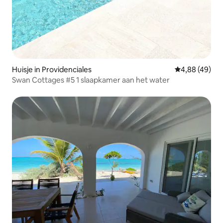
Huisje in Providenciales
Gemiddelde be
4,88 (49)
Swan Cottages #5 1 slaapkamer aan het water