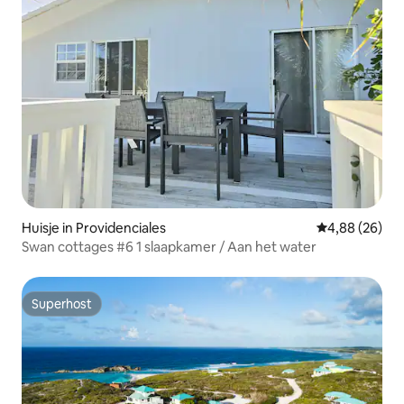
Huisje in Providenciales
Gemiddelde be
4,88 (26)
Swan cottages #6 1 slaapkamer / Aan het water
Superhost
Superhost