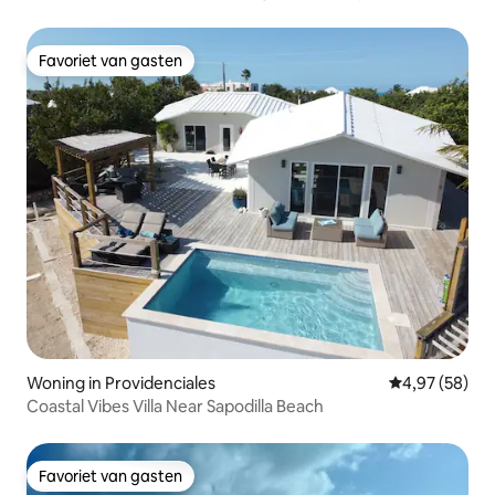
Favoriet van gasten
Favoriet van gasten
Woning in Providenciales
Gemiddelde be
4,97 (58)
Coastal Vibes Villa Near Sapodilla Beach
Favoriet van gasten
Favoriet van gasten