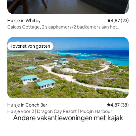
Huisje in Whitby
Gemiddelde be
4,87 (23)
Caicos Cottage, 2 slaapkamers/2 badkamers aan het
strand met zwembad
Favoriet van gasten
Favoriet van gasten
Huisje in Conch Bar
Gemiddelde be
4,87 (38)
Huisje voor 2 | Dragon Cay Resort | Mudjin Harbour
Andere vakantiewoningen met kajak