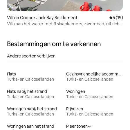
Villa in Cooper Jack Bay Settlement
Gemiddelde
5 (19)
Villa aan het water met 3 slaapkamers, zwembad, uitzicht
op het kanaal, parkeerplaats
Bestemmingen om te verkennen
Andere soorten verblijven
Flats
Gezinsvriendelijke accommodaties
Turks- en Caicoseilanden
Turks- en Caicoseilanden
Flats nabij het strand
Woningen
Turks- en Caicoseilanden
Turks- en Caicoseilanden
Woningen nabij het strand
Rijhuizen
Turks- en Caicoseilanden
Turks- en Caicoseilanden
Woningen aan het strand
Meer tonen