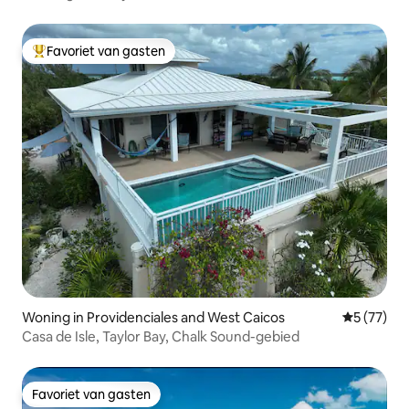
Favoriet van gasten
Topfavoriet van gasten
Woning in Providenciales and West Caicos
Gemiddelde
5 (77)
Casa de Isle, Taylor Bay, Chalk Sound-gebied
Favoriet van gasten
Favoriet van gasten