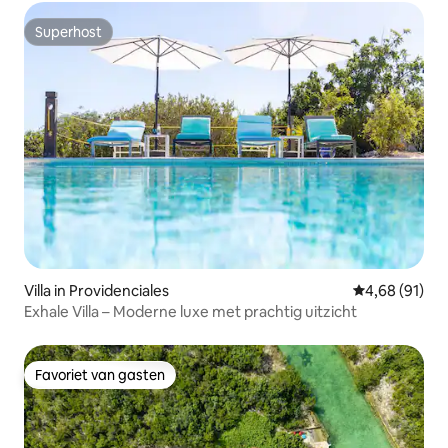
Superhost
Superhost
Villa in Providenciales
Gemiddelde be
4,68 (91)
Exhale Villa – Moderne luxe met prachtig uitzicht
Favoriet van gasten
Favoriet van gasten