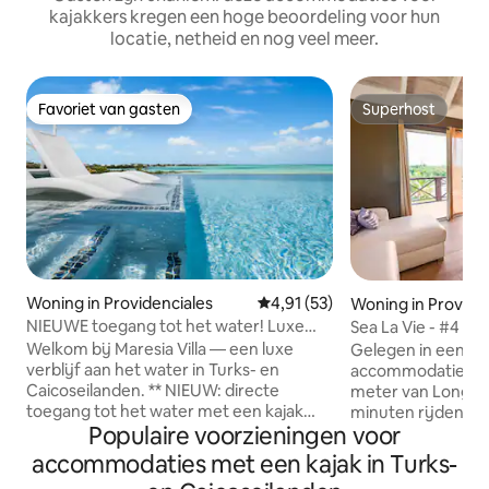
kajakkers kregen een hoge beoordeling voor hun
locatie, netheid en nog veel meer.
Favoriet van gasten
Superhost
Favoriet van gasten
Superhost
Woning in Providenciales
Gemiddelde beoordeling van 4,
4,91 (53)
Woning in Provide
NIEUWE toegang tot het water! Luxe
Sea La Vie - #4 Su
villa, infinity pool en uitzicht
2 slaapkamers, uit
Welkom bij Maresia Villa — een luxe
Gelegen in een af
verblijf aan het water in Turks- en
accommodatie aan
Caicoseilanden. ** NIEUW: directe
meter van Long Ba
toegang tot het water met een kajak
minuten rijden va
Populaire voorzieningen voor
voor gasten** Geniet van een
en winkels, is dez
overloopzwembad, een dakterras om
met 2 slaapkamer
accommodaties met een kajak in Turks-
naar de sterren te kijken en een
geschikt voor max