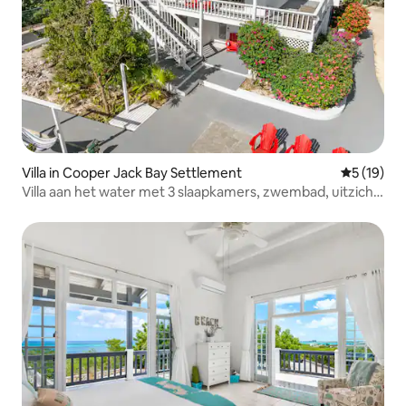
Villa in Cooper Jack Bay Settlement
Gemiddelde
5 (19)
Villa aan het water met 3 slaapkamers, zwembad, uitzicht
op het kanaal, parkeerplaats