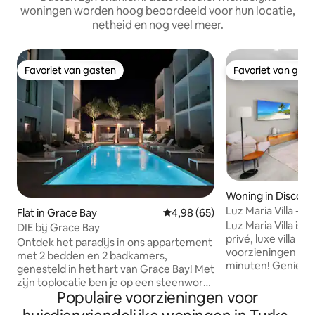
woningen worden hoog beoordeeld voor hun locatie,
netheid en nog veel meer.
Favoriet van gasten
Favoriet van gas
Favoriet van gasten
Favoriet van gas
Woning in Discove
Luz Maria Villa - 
Flat in Grace Bay
Gemiddelde beoordeling van 4,
4,98 (65)
en bubbelbad!
Luz Maria Villa is
DIE bij Grace Bay
privé, luxe villa me
Ontdek het paradijs in ons appartement
voorzieningen all
met 2 bedden en 2 badkamers,
minuten! Geniet v
genesteld in het hart van Grace Bay! Met
fruitmand, koffie-
zijn toplocatie ben je op een steenworp
bar, een dakterras
Populaire voorzieningen voor
afstand van het wereldberoemde,
fietsen, wifi, ee
prachtige turquoise water en witte