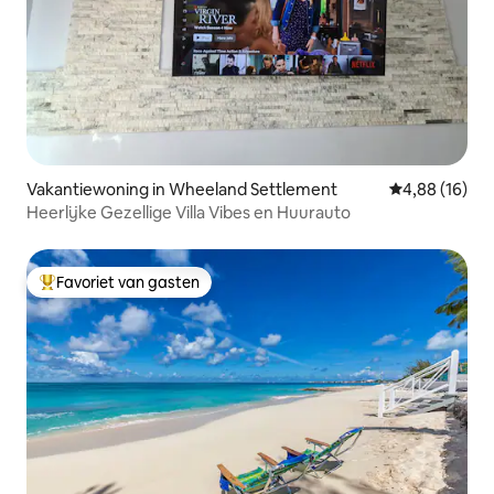
Vakantiewoning in Wheeland Settlement
Gemiddelde be
4,88 (16)
Heerlijke Gezellige Villa Vibes en Huurauto
Favoriet van gasten
Topfavoriet van gasten