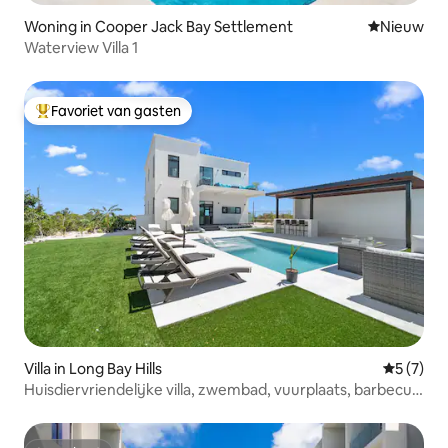
Woning in Cooper Jack Bay Settlement
Nieuwe ac
Nieuw
Waterview Villa 1
Favoriet van gasten
Topfavoriet van gasten
Villa in Long Bay Hills
Gemiddeld
5 (7)
Huisdiervriendelijke villa, zwembad, vuurplaats, barbecue
en terrassen