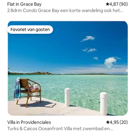
Flat in Grace Bay
Gemiddelde be
4,87 (90)
2 Bdrm Condo Grace Bay een korte wandeling ook het
strand
Favoriet van gasten
Favoriet van gasten
Villa in Providenciales
Gemiddelde be
4,95 (20)
Turks & Caicos Oceanfront Villa met zwembad en
aanlegsteiger