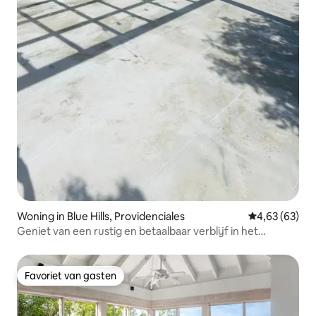
Woning in Blue Hills, Providenciales
Gemiddelde be
4,63 (63)
Geniet van een rustig en betaalbaar verblijf in het
paradijs ☺
Favoriet van gasten
Favoriet van gasten