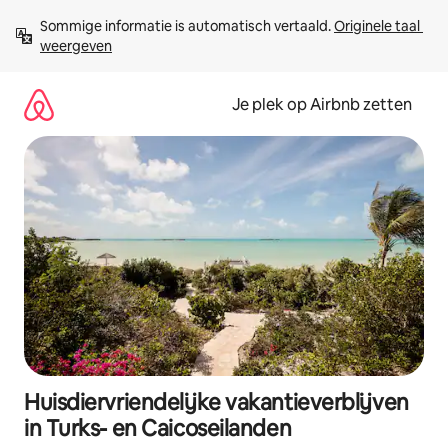
Ga
Sommige informatie is automatisch vertaald. 
Originele taal 
direct
weergeven
naar
inhoud
Je plek op Airbnb zetten
Huisdiervriendelijke vakantieverblijven
in Turks- en Caicoseilanden