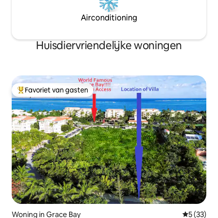
Airconditioning
Huisdiervriendelijke woningen
Favoriet van gasten
Topfavoriet van gasten
Woning in Grace Bay
Gemiddelde
5 (33)