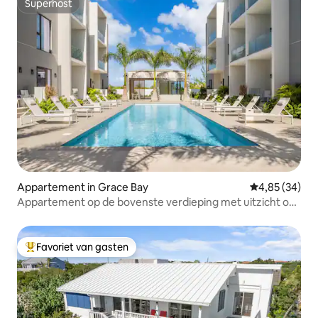
Superhost
Superhost
Appartement in Grace Bay
Gemiddelde be
4,85 (34)
Appartement op de bovenste verdieping met uitzicht op
Grace Bay
Favoriet van gasten
Topfavoriet van gasten