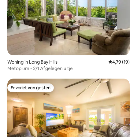
Woning in Long Bay Hills
Gemiddelde be
4,79 (19)
Metopium - 2/1 Afgelegen uitje
Favoriet van gasten
Favoriet van gasten