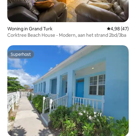
Woning in Grand Turk
Gemiddelde be
4,98 (47)
Corktree Beach House - Modern, aan het strand 2bd/3ba
Superhost
Superhost