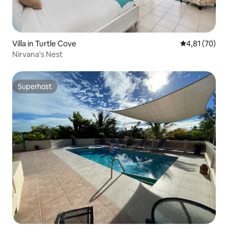
Villa in Turtle Cove
Gemiddelde be
4,81 (70)
Nirvana's Nest
Superhost
Superhost