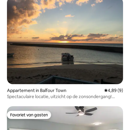
Appartement in Balfour Town
Gemiddelde b
4,89 (9)
Spectaculaire locatie, uitzicht op de zonsondergang!
Dolphin-suite
Favoriet van gasten
Favoriet van gasten