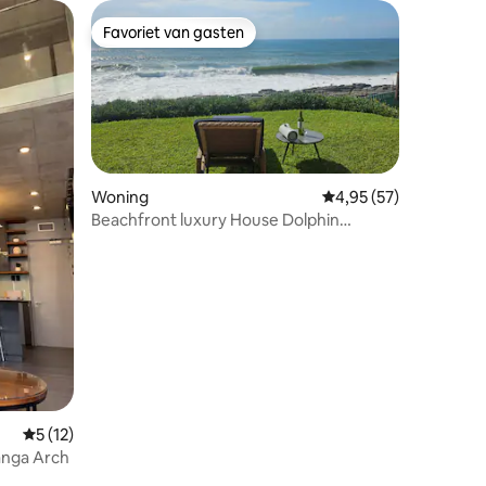
Favoriet van gasten
Favoriet van gasten
Woning
Gemiddelde beoordelin
4,95 (57)
Beachfront luxury House Dolphin
Spotting Paradise
Gemiddelde beoordeling van 5 op 5, 12 recensies
5 (12)
langa Arch
ecensies