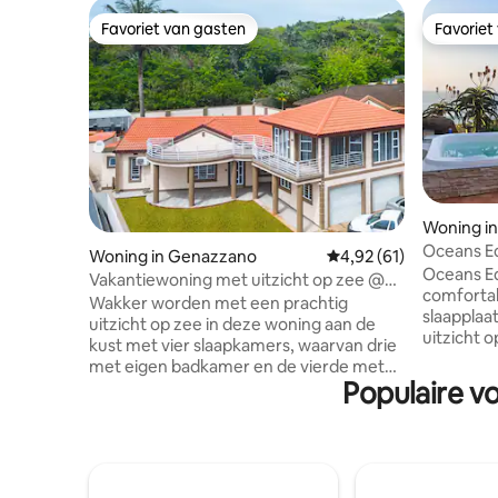
Favoriet van gasten
Favoriet
Favoriet van gasten
Favoriet
Woning in
Oceans E
Woning in Genazzano
Gemiddelde beoordelin
4,92 (61)
slaapplaa
Oceans E
Vakantiewoning met uitzicht op zee @
comfortab
Seatides
Wakker worden met een prachtig
slaapplaa
uitzicht op zee in deze woning aan de
uitzicht 
kust met vier slaapkamers, waarvan drie
Feesten n
met eigen badkamer en de vierde met
ontspanne
Populaire v
een stijlvolle gastenbadkamer. De
ziel te ve
entertainmentlounge boven heeft een
best! Ge
pooltafel, bar en bordspellen en komt uit
van cockta
op een balkon dat perfect is voor een
geïnspire
kop koffie bij zonsopgang of een drankje
dolfijnen
bij zonsondergang. Aan de achterkant