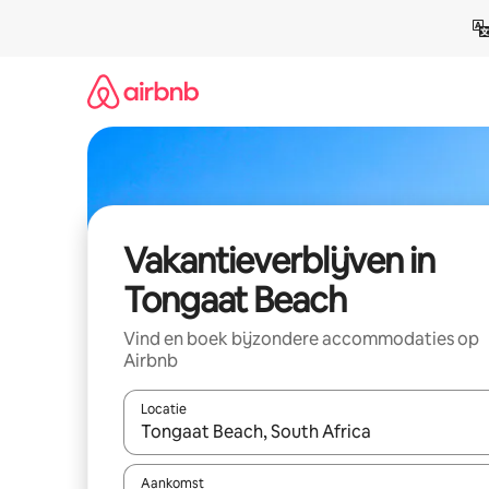
Ga
direct
naar
inhoud
Vakantieverblijven in
Tongaat Beach
Vind en boek bijzondere accommodaties op
Airbnb
Locatie
Wanneer er resultaten beschikbaar zijn, maak je 
Aankomst