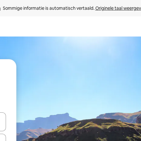
Sommige informatie is automatisch vertaald. 
Originele taal weerge
een keuze met je de pijltjestoetsen omhoog en omlaag, óf door te tikk