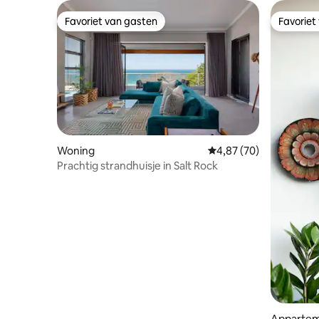
Favoriet van gasten
Favoriet
Favoriet van gasten
Favoriet
Woning
Gemiddelde beoordelin
4,87 (70)
Prachtig strandhuisje in Salt Rock
Appartem