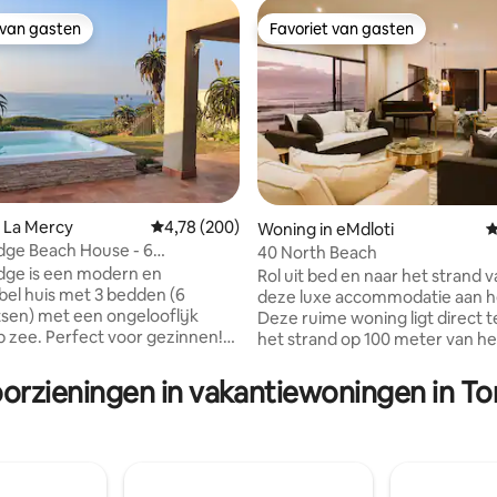
 van gasten
Favoriet van gasten
 van gasten
Favoriet van gasten
 La Mercy
Gemiddelde beoordeling van 4,78 op 5, 200 r
4,78 (200)
Woning in eMdloti
G
dge Beach House - 6
40 North Beach
g van 4,92 op 5, 61 recensies
tsen - Backup Power
dge is een modern en
Rol uit bed en naar het strand v
el huis met 3 bedden (6
deze luxe accommodatie aan he
tsen) met een ongelooflijk
Deze ruime woning ligt direct 
op zee. Perfect voor gezinnen!
het strand op 100 meter van he
iet toegestaan. Verblijf om te
Tidal Pool en op 250 meter van
n en tot rust te komen en je
restaurants en een koffiebar. H
oorzieningen in vakantiewoningen in T
rjongen. Vitamine Zee op zijn
een panoramisch uitzicht op d
niet op een warme zomerdag
op de eerste rij met de mooist
ils uit de grote jacuzzi-
zonsopgangen. Een generator houdt de
erde Splash Pool en kijk hoe de
lichten aan tijdens het afwerp
 voorbij zwemmen. Het is niet
lading. LET OP - Een restitueerbare