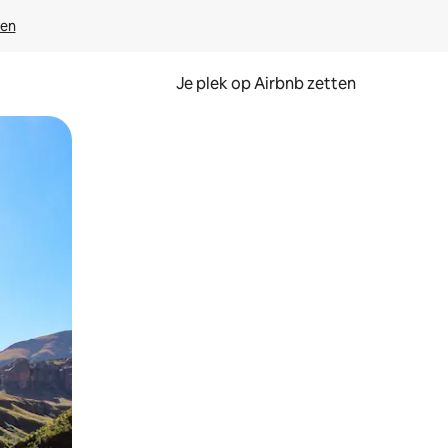
ven
Je plek op Airbnb zetten
en of swipen.