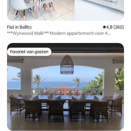
Flat in Ballito
Gemiddelde be
4,8 (260)
***Wynwood Walk*** Modern appartement voor 4
personen
Favoriet van gasten
Favoriet van gasten