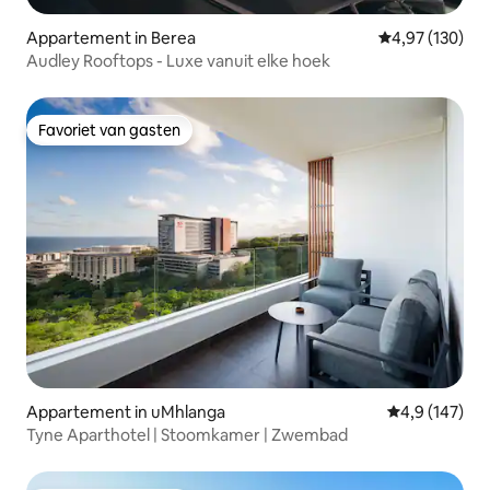
Appartement in Berea
Gemiddelde beo
4,97 (130)
Audley Rooftops - Luxe vanuit elke hoek
Favoriet van gasten
Favoriet van gasten
Appartement in uMhlanga
Gemiddelde be
4,9 (147)
Tyne Aparthotel | Stoomkamer | Zwembad