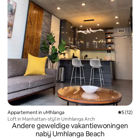
Appartement in uMhlanga
Gemiddeld
5 (12)
Loft in Manhattan-stijl in Umhlanga Arch
Andere geweldige vakantiewoningen
nabij Umhlanga Beach