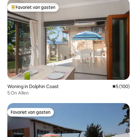
Favoriet van gasten
Topfavoriet van gasten
Woning in Dolphin Coast
Gemiddelde 
5 (100)
5 On Allen
Favoriet van gasten
Favoriet van gasten