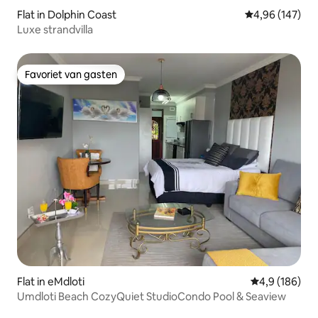
Flat in Dolphin Coast
Gemiddelde beo
4,96 (147)
Luxe strandvilla
Favoriet van gasten
Favoriet van gasten
Flat in eMdloti
Gemiddelde be
4,9 (186)
Umdloti Beach CozyQuiet StudioCondo Pool & Seaview