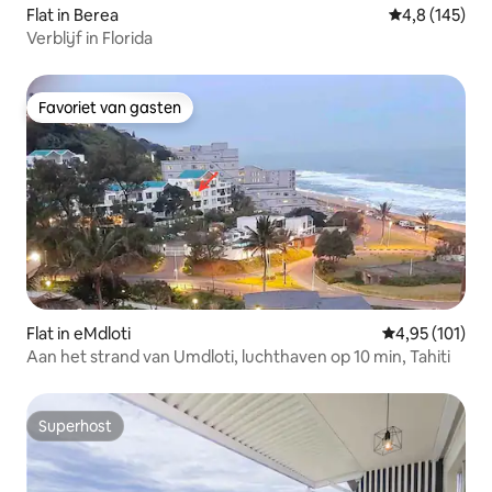
Flat in Berea
Gemiddelde be
4,8 (145)
Verblijf in Florida
Favoriet van gasten
Favoriet van gasten
Flat in eMdloti
Gemiddelde beo
4,95 (101)
Aan het strand van Umdloti, luchthaven op 10 min, Tahiti
Superhost
Superhost