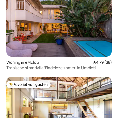
Woning in eMdloti
Gemiddelde be
4,79 (38)
Tropische strandvilla 'Eindeloze zomer' in Umdloti
Favoriet van gasten
Topfavoriet van gasten