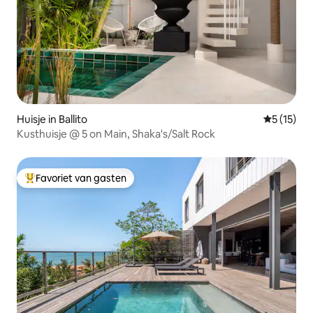
Huisje in Ballito
Gemiddeld
5 (15)
Kusthuisje @ 5 on Main, Shaka's/Salt Rock
Favoriet van gasten
Topfavoriet van gasten