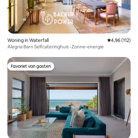
Woning in Waterfall
Gemiddelde beo
4,96 (112)
Alegria Barn Selfcateringhuis -Zonne-energie
Favoriet van gasten
Favoriet van gasten