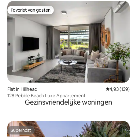
Favoriet van gasten
Favoriet van gasten
Flat in Hillhead
Gemiddelde beo
4,93 (139)
128 Pebble Beach Luxe Appartement
Gezinsvriendelijke woningen
Superhost
Superhost