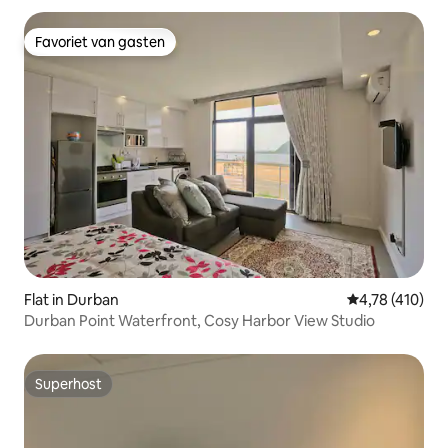
Favoriet van gasten
Favoriet van gasten
Flat in Durban
Gemiddelde beo
4,78 (410)
Durban Point Waterfront, Cosy Harbor View Studio
Superhost
Superhost