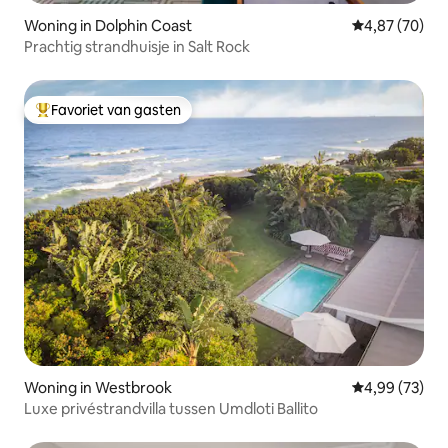
Woning in Dolphin Coast
Gemiddelde be
4,87 (70)
Prachtig strandhuisje in Salt Rock
Favoriet van gasten
Topfavoriet van gasten
Woning in Westbrook
Gemiddelde be
4,99 (73)
Luxe privéstrandvilla tussen Umdloti Ballito