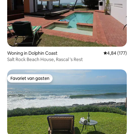
Woning in Dolphin Coast
Gemiddelde beo
4,84 (177)
Salt Rock Beach House, Rascal 's Rest
Favoriet van gasten
Favoriet van gasten