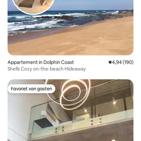
Appartement in Dolphin Coast
Gemiddelde beo
4,94 (190)
Shells Cozy on-the-beach Hideaway
Favoriet van gasten
Favoriet van gasten