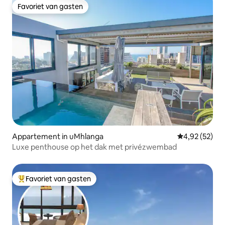
Favoriet van gasten
Favoriet van gasten
Appartement in uMhlanga
Gemiddelde be
4,92 (52)
Luxe penthouse op het dak met privézwembad
Favoriet van gasten
Topfavoriet van gasten