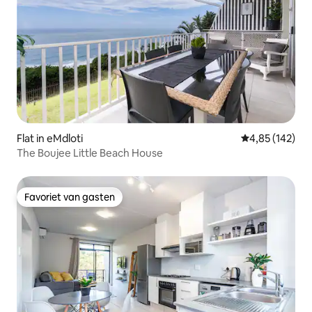
Flat in eMdloti
Gemiddelde beo
4,85 (142)
The Boujee Little Beach House
Favoriet van gasten
Favoriet van gasten