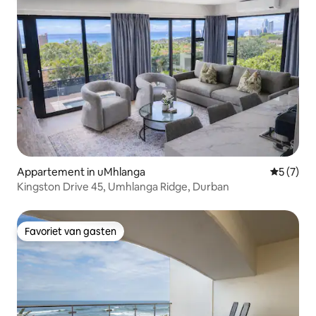
Appartement in uMhlanga
Gemiddeld
5 (7)
Kingston Drive 45, Umhlanga Ridge, Durban
Favoriet van gasten
Favoriet van gasten