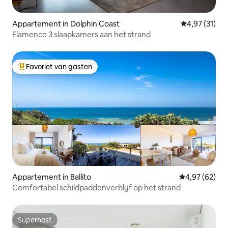
Appartement in Dolphin Coast
Gemiddelde be
4,97 (31)
Flamenco 3 slaapkamers aan het strand
Favoriet van gasten
Topfavoriet van gasten
Appartement in Ballito
Gemiddelde be
4,97 (62)
Comfortabel schildpaddenverblijf op het strand
Superhost
Superhost