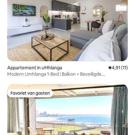
Appartement in uMhlanga
Gemiddelde b
4,91 (11)
Modern Umhlanga 1-Bed | Balkon + Beveiligde
parkeergelegenheid
Favoriet van gasten
Favoriet van gasten