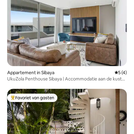
Appartement in Sibaya
Gemiddeld
5 (4)
UkuZola Penthouse Sibaya | Accommodatie aan de kust
met 3 slaapkamers
Favoriet van gasten
Topfavoriet van gasten