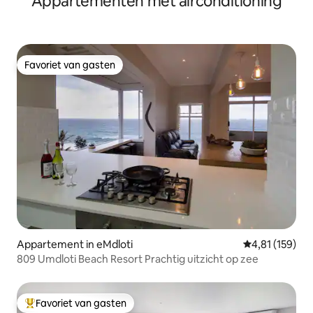
Appartementen met airconditioning
Favoriet van gasten
Favoriet van gasten
Appartement in eMdloti
Gemiddelde beo
4,81 (159)
809 Umdloti Beach Resort Prachtig uitzicht op zee
Favoriet van gasten
Topfavoriet van gasten