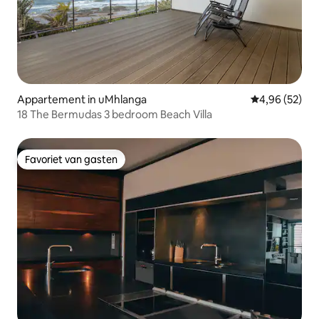
Appartement in uMhlanga
Gemiddelde be
4,96 (52)
18 The Bermudas 3 bedroom Beach Villa
Favoriet van gasten
Favoriet van gasten