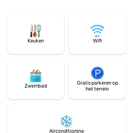
oceaan op de eerste rij met de mooiste
5 zwembaden (wa
zonsopgangen. Een generator houdt de
kinderbad met gli
lichten aan tijdens het afwerpen van de
het strand, tenni
lading. LET OP - Een restitueerbare
natuurwandelingen
aanbetaling is vereist bij het reserveren
restaurants en cafés. De w
van deze strandwoning. Strikt geen
beschikt ook over
feesten en geen dagbezoekers zonder
een dagelijkse s
Keuken
Wifi
voorafgaande afspraak met de
(excl. Zondag) en
verhuurder.
energie.
Gratis parkeren op
Zwembad
het terrein
Airconditioning