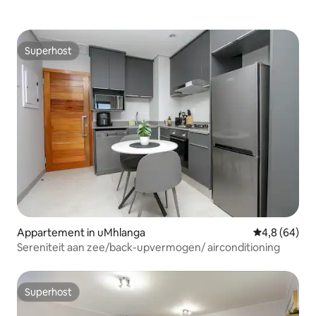
Superhost
Superhost
Appartement in uMhlanga
Gemiddelde b
4,8 (64)
Sereniteit aan zee/back-upvermogen/ airconditioning
Superhost
Superhost