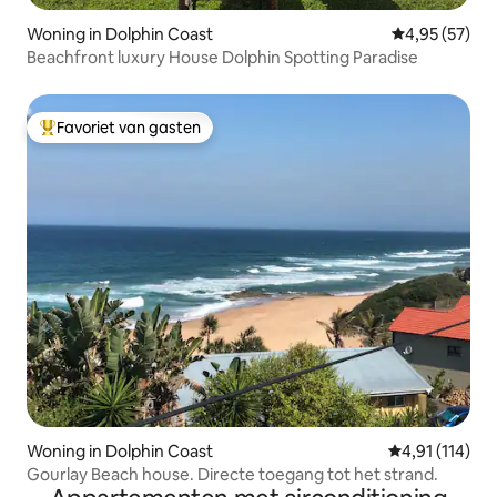
Woning in Dolphin Coast
Gemiddelde be
4,95 (57)
Beachfront luxury House Dolphin Spotting Paradise
Favoriet van gasten
Topfavoriet van gasten
Woning in Dolphin Coast
Gemiddelde be
4,91 (114)
Gourlay Beach house. Directe toegang tot het strand.