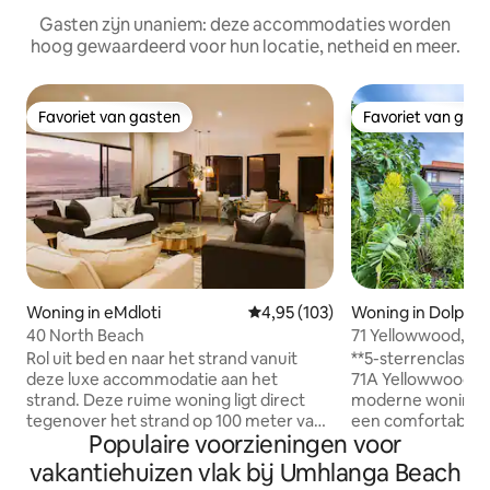
Gasten zijn unaniem: deze accommodaties worden
hoog gewaardeerd voor hun locatie, netheid en meer.
Favoriet van gasten
Favoriet van gas
Favoriet van gasten
Favoriet van gas
Woning in eMdloti
Gemiddelde beoordeling van 4,9
4,95 (103)
Woning in Dolphin
40 North Beach
71 Yellowwood, Z
Rol uit bed en naar het strand vanuit
**5-sterrenclassif
deze luxe accommodatie aan het
71A Yellowwood is 
strand. Deze ruime woning ligt direct
moderne woning d
tegenover het strand op 100 meter van
een comfortabel le
Populaire voorzieningen voor
het Umdloti Tidal Pool en op 250 meter
het bekroonde Zim
van restaurants en een koffiebar. Het
dat beschikt over t
vakantiehuizen vlak bij Umhlanga Beach
biedt een panoramisch uitzicht op de
waaronder een To