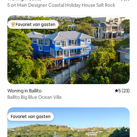
5 on Main Designer Coastal Holiday House Salt Rock
Favoriet van gasten
Topfavoriet van gasten
Woning in Ballito
Gemiddelde
5 (23)
Ballito Big Blue Ocean Villa
Favoriet van gasten
Favoriet van gasten