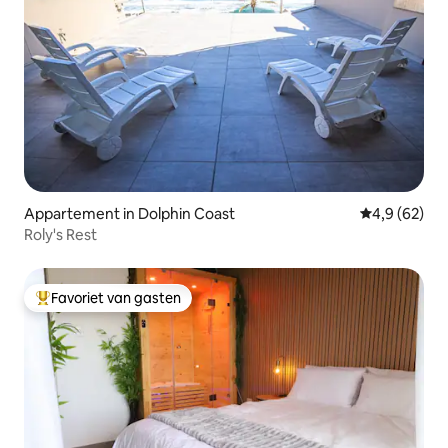
Appartement in Dolphin Coast
Gemiddelde b
4,9 (62)
Roly's Rest
Favoriet van gasten
Topfavoriet van gasten