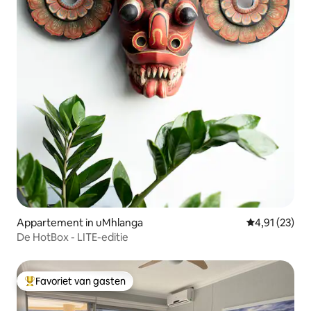
Appartement in uMhlanga
Gemiddelde be
4,91 (23)
De HotBox - LITE-editie
Favoriet van gasten
Topfavoriet van gasten