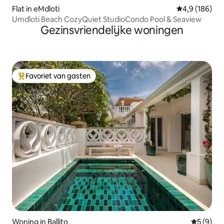
Flat in eMdloti
Gemiddelde be
4,9 (186)
Umdloti Beach CozyQuiet StudioCondo Pool & Seaview
Gezinsvriendelijke woningen
Favoriet van gasten
Topfavoriet van gasten
Woning in Ballito
Gemiddeld
5 (9)