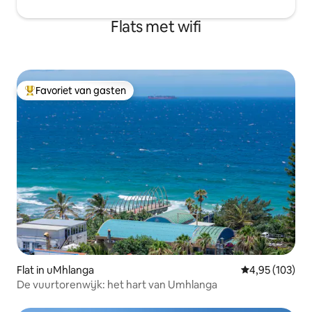
Flats met wifi
Favoriet van gasten
Topfavoriet van gasten
Flat in uMhlanga
Gemiddelde beo
4,95 (103)
De vuurtorenwijk: het hart van Umhlanga