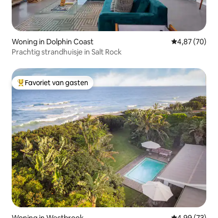
Woning in Dolphin Coast
Gemiddelde be
4,87 (70)
Prachtig strandhuisje in Salt Rock
Favoriet van gasten
Topfavoriet van gasten
Woning in Westbrook
Gemiddelde be
4,99 (73)