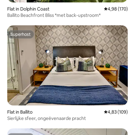
Flat in Dolphin Coast
Gemiddelde beo
4,98 (170)
Ballito Beachfront Bliss *met back-upstroom*
Superhost
Superhost
Flat in Ballito
Gemiddelde beo
4,83 (109)
Sierlijke sfeer, ongeëvenaarde pracht