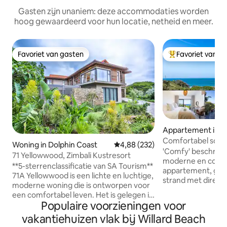
Gasten zijn unaniem: deze accommodaties worden
hoog gewaardeerd voor hun locatie, netheid en meer.
Favoriet van gasten
Favoriet van g
Favoriet van gasten
Topfavoriet van 
Appartement in Bal
Comfortabel schil
Woning in Dolphin Coast
Gemiddelde beoordeling van 4,8
4,88 (232)
het strand
'Comfy' beschrijft
71 Yellowwood, Zimbali Kustresort
moderne en comf
**5-sterrenclassificatie van SA Tourism**
appartement, gele
71A Yellowwood is een lichte en luchtige,
strand met direct
moderne woning die is ontworpen voor
'privé-achtig' stra
een comfortabel leven. Het is gelegen in
genieten. Het duplexappartement is
Populaire voorzieningen voor
het bekroonde Zimbali Coastal Resort,
gelegen in een be
dat beschikt over tal van faciliteiten,
vakantiehuizen vlak bij Willard Beach
alle voorzieningen 
waaronder een Tom Weiskopf-golfbaan,