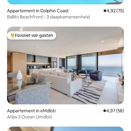
Appartement in Dolphin Coast
Gemiddelde be
4,92 (75)
Ballito Beachfront - 3 slaapkamereenheid
Favoriet van gasten
Topfavoriet van gasten
Appartement in eMdloti
Gemiddelde be
4,97 (58)
Atlas 2 Ocean Umdloti