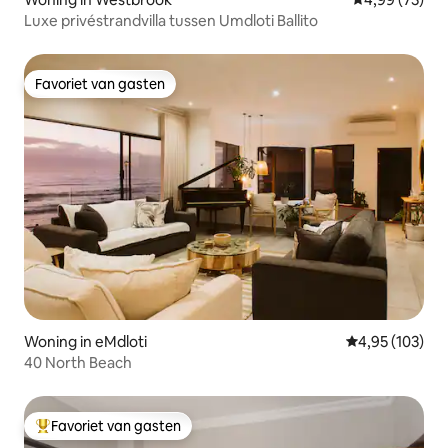
Luxe privéstrandvilla tussen Umdloti Ballito
Favoriet van gasten
Favoriet van gasten
Woning in eMdloti
Gemiddelde beo
4,95 (103)
40 North Beach
Favoriet van gasten
Topfavoriet van gasten