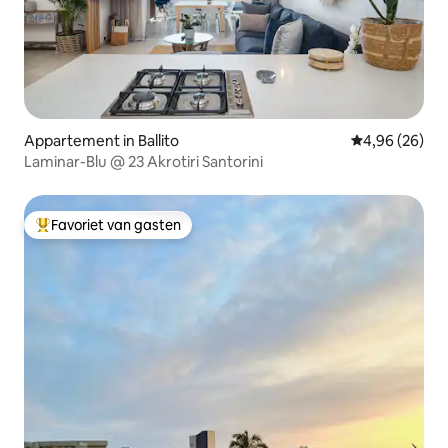
Appartement in Ballito
Gemiddelde be
4,96 (26)
Laminar-Blu @ 23 Akrotiri Santorini
Favoriet van gasten
Topfavoriet van gasten