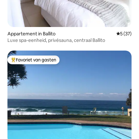
Appartement in Ballito
Gemiddelde
5 (37)
Luxe spa-eenheid, privésauna, centraal Ballito
Favoriet van gasten
Topfavoriet van gasten