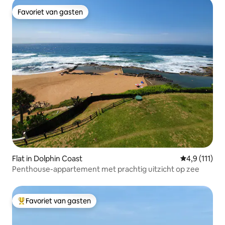
Favoriet van gasten
Favoriet van gasten
Flat in Dolphin Coast
Gemiddelde b
4,9 (111)
Penthouse-appartement met prachtig uitzicht op zee
Favoriet van gasten
Topfavoriet van gasten