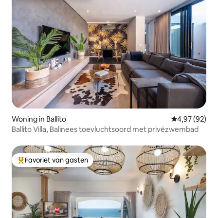
Woning in Ballito
Gemiddelde be
4,97 (92)
Ballito Villa, Balinees toevluchtsoord met privézwembad
Favoriet van gasten
Topfavoriet van gasten