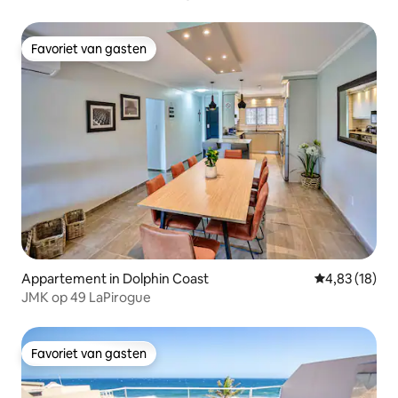
Favoriet van gasten
Favoriet van gasten
Appartement in Dolphin Coast
Gemiddelde be
4,83 (18)
JMK op 49 LaPirogue
Favoriet van gasten
Favoriet van gasten