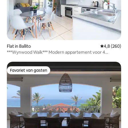
Flat in Ballito
Gemiddelde be
4,8 (260)
***Wynwood Walk*** Modern appartement voor 4
personen
Favoriet van gasten
Favoriet van gasten