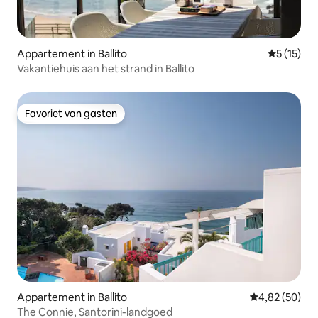
Appartement in Ballito
Gemiddeld
5 (15)
Vakantiehuis aan het strand in Ballito
Favoriet van gasten
Favoriet van gasten
Appartement in Ballito
Gemiddelde be
4,82 (50)
The Connie, Santorini-landgoed