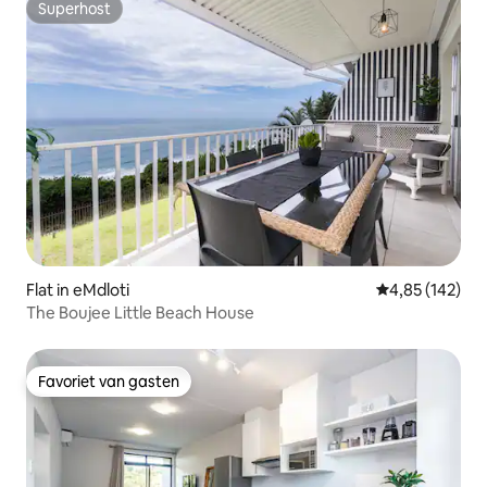
Superhost
Superhost
Flat in eMdloti
Gemiddelde beo
4,85 (142)
The Boujee Little Beach House
Favoriet van gasten
Favoriet van gasten