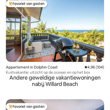
Favoriet van gasten
Topfavoriet van gasten
Appartement in Dolphin Coast
Gemiddelde beo
4,96 (104)
Kustvakantie: uitzicht op de oceaan en op het bos
Andere geweldige vakantiewoningen
nabij Willard Beach
Favoriet van gasten
Topfavoriet van gasten