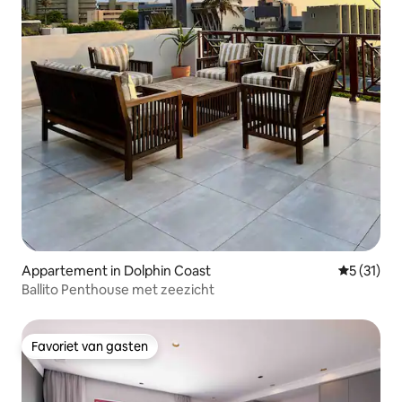
Appartement in Dolphin Coast
Gemiddeld
5 (31)
Ballito Penthouse met zeezicht
Favoriet van gasten
Favoriet van gasten