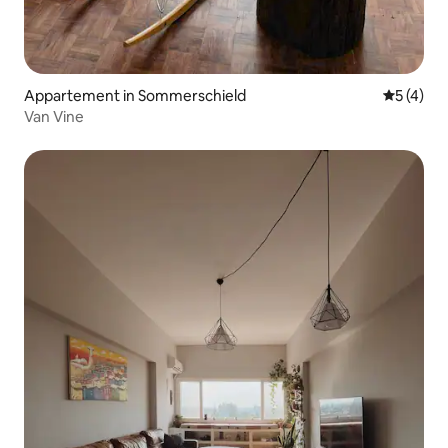
Appartement in Sommerschield
Gemiddeld
5 (4)
Van Vine