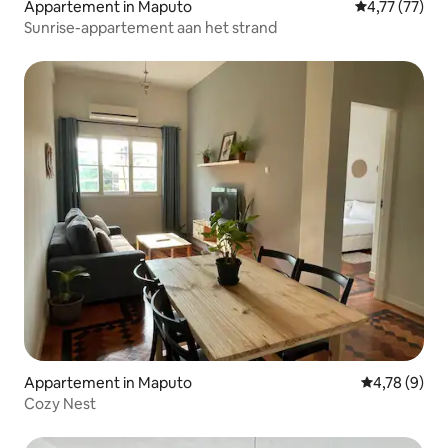
Appartement in Maputo
Gemiddelde be
4,77 (77)
Sunrise-appartement aan het strand
Appartement in Maputo
Gemiddelde b
4,78 (9)
Cozy Nest