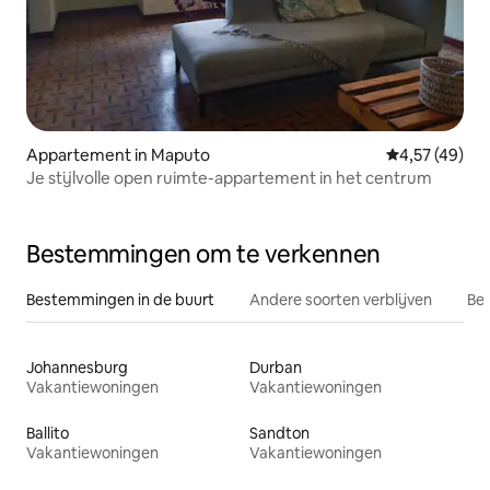
Appartement in Maputo
Gemiddelde be
4,57 (49)
Je stijlvolle open ruimte-appartement in het centrum
Bestemmingen om te verkennen
Bestemmingen in de buurt
Andere soorten verblijven
Bes
Johannesburg
Durban
Vakantiewoningen
Vakantiewoningen
Ballito
Sandton
Vakantiewoningen
Vakantiewoningen