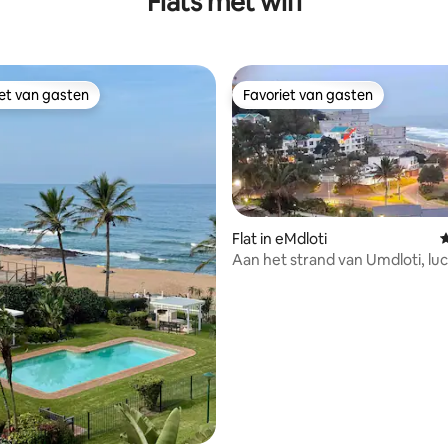
Flats met wifi
iet van gasten
Favoriet van gasten
iet van gasten
Favoriet van gasten
Flat in eMdloti
G
Aan het strand van Umdloti, l
op 10 min, Tahiti