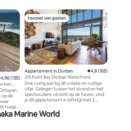
Appartem
Favoriet van gasten
Favorie
Favoriet van gasten
Favorie
Ocean Du
Prachtig
slaapkame
essentiël
uitzicht 
Hawaan-b
Durban's 
van het 
vierde v
ecensies
Appartement in Durban
Gemiddelde beoordeli
4,8 (165)
recreati
315 Point Bay Durban Waterfront
emiddelde beoordeling van 4,96 op 5, 135 recensies
4,96 (135)
toegang t
Doe rustig aan bij dit unieke en rustige
een dierenri
an het
uitje. Gelegen tussen het strand en het
van were
. Ontspan
spectaculaire uitzicht op de haven, vind
plaatse en 
t op de
je dit appartement in loftstijl met 2
botique 
 waar
slaapkamers en alles wat je nodig hebt
Dune Est
it huisje
voor een comfortabel en ontspannen
Shaka Marine World
oning
verblijf. Perfect voor koppels, oudere
de oceaan
gezinnen of zelfs een zakenreis, dit
aar het
appartement is modern met een
inch