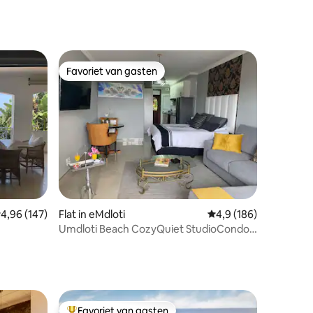
ecensies
Favoriet van gasten
Favoriet van gasten
ecensies
emiddelde beoordeling van 4,96 op 5, 147 recensies
4,96 (147)
Flat in eMdloti
Gemiddelde beoordelin
4,9 (186)
Umdloti Beach CozyQuiet StudioCondo
Pool & Seaview
Favoriet van gasten