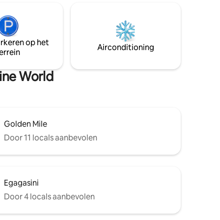
Afrikaanse smaak die je een thuis weg
een
van huis geeft, maar nog steeds een
t een
herinnering dat je erg op vakantie bent!
 van Fibre
Houd er rekening mee dat feestjes/late
nachtontvangers niet worden
arkeren op het
toegang
Airconditioning
toegestaan.
errein
nheid. in
ne Drive.
rine World
Golden Mile
Door 11 locals aanbevolen
Egagasini
Door 4 locals aanbevolen