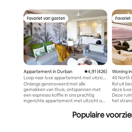
Favoriet van gasten
Favoriet
Favoriet van gasten
Favoriet
Appartement in Durban
Gemiddelde beoordeling
4,91 (426)
Woning in
Loop naar luxe appartement met uitzicht
40 North
op de haven naar bars en stranden
Onlangs gerenoveerd met alle
Rol uit be
gemakken van thuis, ontspannen met
deze luxe
een espresso koffie in ons prachtig
Deze ruim
ingerichte appartement met uitzicht op
het stran
de haven van Durban en schepen. U
Tidal Poo
bent op loopafstand van de gloednieuwe
restauran
Populaire voorzie
passagiersterminal, meerdere
een panor
restaurants en bars, evenals Ushaka
op de eer
Marine World en de boulevard aan het
zonsopgangen. Een gene