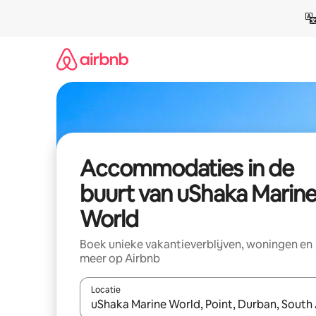
Ga
direct
naar
inhoud
Accommodaties in de
buurt van uShaka Marin
World
Boek unieke vakantieverblijven, woningen en
meer op Airbnb
Locatie
Wanneer er resultaten beschikbaar zijn, maak je 