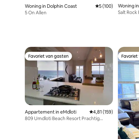
Woning in
Woning in Dolphin Coast
Gemiddelde beoordel
5 (100)
Salt Rock
5 On Allen
Favoriet van gasten
Favoriet
Favoriet van gasten
Favoriet
Appartement in eMdloti
Gemiddelde beoordeling
4,81 (159)
809 Umdloti Beach Resort Prachtig
uitzicht op zee