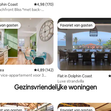
g van 4,8 op 5, 145 recensies
lphin Coast
Gemiddelde beoordeling van 4,98 op 5, 170 r
4,98 (170)
achfront Bliss *met back-
*
 van gasten
Favoriet van gasten
 van gasten
Favoriet van gasten
g van 4,8 op 5, 260 recensies
rea
Gemiddelde beoordeling van 4,89 op 5, 142 r
4,89 (142)
service-appartement voor 3
Flat in Dolphin Coast
G
n met zwembad
Luxe strandvilla
Gezinsvriendelijke woningen
iet van gasten
Favoriet van gasten