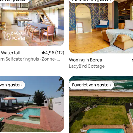
iet van gasten
Favoriet van gasten
 van 4,88 op 5, 232 recensies
 Waterfall
Gemiddelde beoordeling van 4,96 op 5, 112 r
4,96 (112)
arn Selfcateringhuis -Zonne-
Woning in Berea
LadyBird Cottage
 van gasten
Favoriet van gasten
 van gasten
Favoriet van gasten