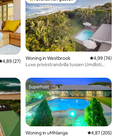
Topfavoriet van gasten
ecensies
Woning in Westbrook
Gemiddelde beoordelin
4,99 (74)
Gemiddelde beoordeling van 4,89 op 5, 27 recensies
4,89 (27)
Luxe privéstrandvilla tussen Umdloti
Ballito
Superhost
Superhost
Woning in uMhlanga
Gemiddelde beoordeling
4,87 (205)