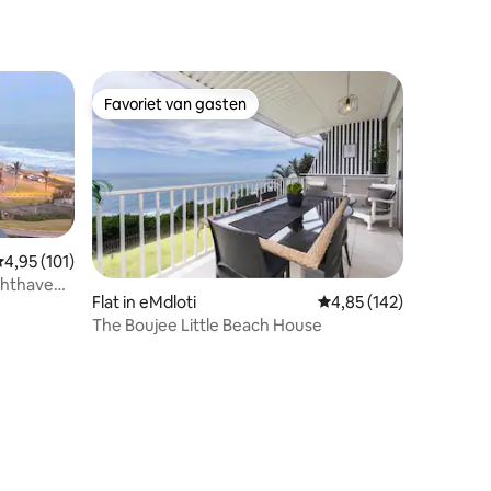
Favoriet van gasten
Favoriet van gasten
emiddelde beoordeling van 4,95 op 5, 101 recensies
4,95 (101)
uchthaven
Flat in eMdloti
Gemiddelde beoordeling
4,85 (142)
The Boujee Little Beach House