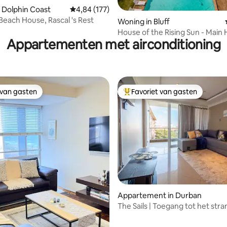
 Dolphin Coast
Gemiddelde beoordeling van 4,84 op 5, 177 r
4,84 (177)
ing van 5 op 5, 100 recensies
 Beach House, Rascal 's Rest
Woning in Bluff
House of the Rising Sun - Main
Appartementen met airconditioning
 van gasten
Favoriet van gasten
 van gasten
Topfavoriet van gasten
 van 4,81 op 5, 159 recensies
Appartement in Durban
The Sails | Toegang tot het str
parkeergelegenheid