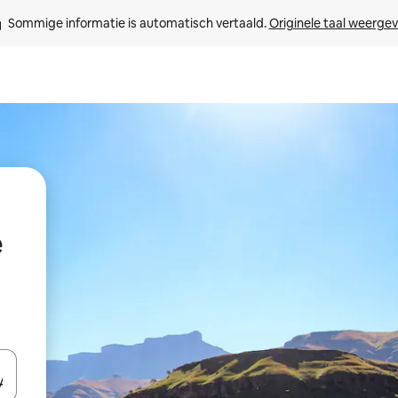
Sommige informatie is automatisch vertaald. 
Originele taal weerge
e
een keuze met je de pijltjestoetsen omhoog en omlaag, óf door te tikk