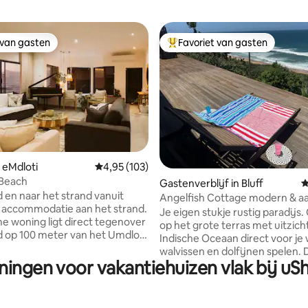
 van gasten
Favoriet van gasten
 van gasten
Topfavoriet van gasten
 van 4,91 op 5, 426 recensies
 eMdloti
Gemiddelde beoordeling van 4,95 op 5, 103 r
4,95 (103)
 Beach
Gastenverblijf in Bluff
G
d en naar het strand vanuit
Angelfish Cottage modern & a
 accommodatie aan het strand.
strand
Je eigen stukje rustig paradijs
e woning ligt direct tegenover
op het grote terras met uitzich
d op 100 meter van het Umdloti
Indische Oceaan direct voor je
l en op 250 meter van
walvissen en dolfijnen spelen. D
ts en een koffiebar. Het biedt
ningen voor vakantiehuizen vlak bij u
met 1 slaapkamer en airconditi
amisch uitzicht op de oceaan
biedt overal privé uitzicht op 
ste rij met de mooiste
en een kort pad van 80 meter n
rator houdt de
strand. Een lounge met een 50