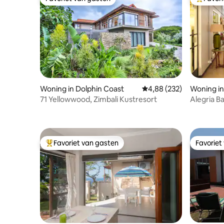
Favoriet van gasten
Topfavor
houtskoolbraais zijn niet toegestaan.
Een kopie van de Body Corporate-regels
is beschikbaar in het gastendossier.
Woning in Dolphin Coast
Gemiddelde beoordeling
4,88 (232)
Woning in
71 Yellowwood, Zimbali Kustresort
Alegria B
energie
Favoriet van gasten
Favoriet
Topfavoriet van gasten
Favoriet