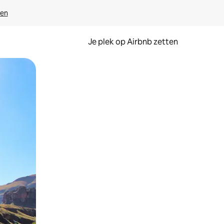
ven
Je plek op Airbnb zetten
en of swipen.