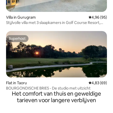
Villa in Gurugram
Gemiddelde be
4,96 (95)
Stijlvolle villa met 3 slaapkamers in Golf Course Resort,
Manesar
Superhost
Superhost
Flat in Taoru
Gemiddelde be
4,83 (69)
BOURGONDISCHE BRIES - De studio met uitzicht
Het comfort van thuis en geweldige
tarieven voor langere verblijven