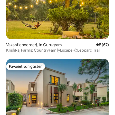
Vakantieboerderij in Gurugram
Gemiddelde
5 (67)
KrishRaj Farms: CountryFamilyEscape @Leopard Trail
Favoriet van gasten
Favoriet van gasten