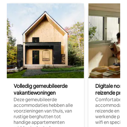
Volledig gemeubileerde
Digitale nom
vakantiewoningen
reizende prof
Deze gemeubileerde
Comfortabele
accommodaties hebben alle
accommodatie
voorzieningen van thuis, van
reizende en op
rustige berghutten tot
werkende profe
handige appartementen
wifi en special