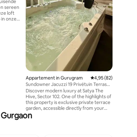
tranquility. Perfect for couples & 
ruisende
for a ref
en sereen
eze loft
mer,
zende
stieke
,
egang tot
 badkamer
 Geniet
ote
 de andere
 een
Appartement in Gurugram
Gemiddelde beoordelin
4,95 (82)
Sundowner Jacuzzi 19 Privétuin Terras
Studio
Discover modern luxury at Satya The
Hive, Sector 102. One of the highlights of
this property is exclusive private terrace
garden, accessible directly from your
n Gurgaon
room. This open space has been created
for guests who love fresh air . This brand-
new studio offers elegant decor,
premium comfort. It provides