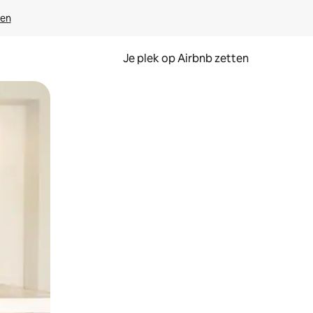
ven
Je plek op Airbnb zetten
en of swipen.