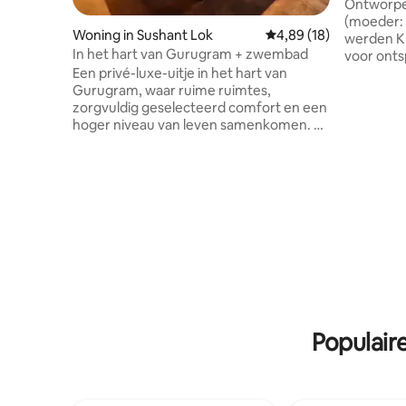
@Leopard 
Ontworpen
(moeder: 
Woning in Sushant Lok
Gemiddelde beoordelin
4,89 (18)
werden Kr
In het hart van Gurugram + zwembad
voor onts
met de na
Een privé-luxe-uitje in het hart van
gazons, f
Gurugram, waar ruime ruimtes,
flora en 
zorgvuldig geselecteerd comfort en een
Een privé
hoger niveau van leven samenkomen. Of
en tot rus
het nu gaat om een weekendje weg, een
de Araval
feest met vrienden of een stijlvolle
dorpsveld
werkvakantie, elk hoekje van de
rustige s
accommodatie is ontworpen om indruk
populaire
te maken. Verander de woonkamer in
maakt he
een privébioscoop, de professionele
pooltafel zorgt voor een recreatief tintje
en het privé-binnenzwembad is je
persoonlijke toevluchtsoord. Dit is
gewoon geen verblijf, maar een ervaring
met esthetische combinaties
Populair