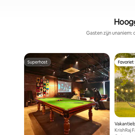
Hoogg
Gasten zijn unaniem:
Superhost
Favoriet
Superhost
Favoriet
Vakantieb
KrishRaj 