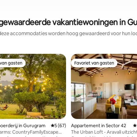
ewaardeerde vakantiewoningen in G
 deze accommodaties worden hoog gewaardeerd voor hun loca
 van gasten
Favoriet van gasten
 van gasten
Favoriet van gasten
oerderij in Gurugram
Gemiddelde beoordeling van 5 op 5, 67 r
5 (67)
Appartement in Sector 42
G
Farms: CountryFamilyEscape
The Urban Loft - Aravali uitzich