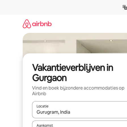
Ga
direct
naar
inhoud
Vakantieverblijven in
Gurgaon
Vind en boek bijzondere accommodaties op
Airbnb
Locatie
Wanneer er resultaten beschikbaar zijn, maak je 
Aankomst