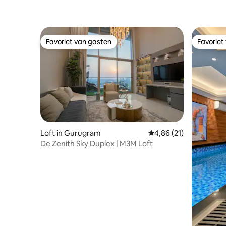
Favoriet van gasten
Favoriet
Favoriet van gasten
Favoriet
Loft in Gurugram
Gemiddelde beoordelin
4,86 (21)
De Zenith Sky Duplex | M3M Loft