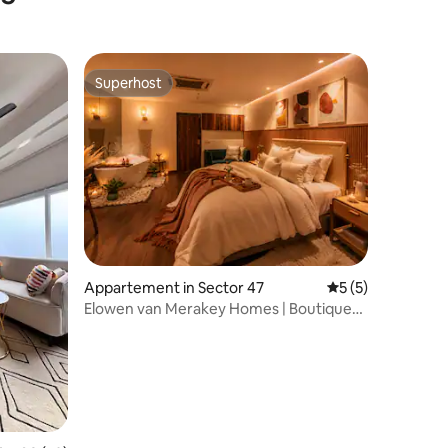
Superhost
Superhost
Appartement in Sector 47
Gemiddelde beoor
5 (5)
Elowen van Merakey Homes | Boutique
Bath Haven.