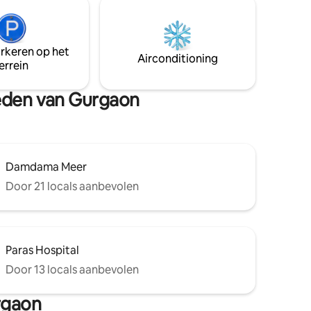
convenience, privacy & stylish stay ideal
for couples, travelers & business guests.
Book your stay with us & experience a
perfect mix of style, serenity right in the
arkeren op het
heart of Dwarka Expressway’s.
Airconditioning
errein
heden van Gurgaon
Damdama Meer
Door 21 locals aanbevolen
Paras Hospital
Door 13 locals aanbevolen
rgaon