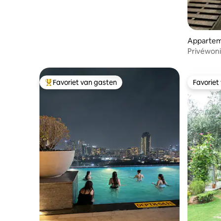
Apparteme
Privéwon
zwembadg
Favoriet van gasten
Favoriet
Topfavoriet van gasten
Favoriet