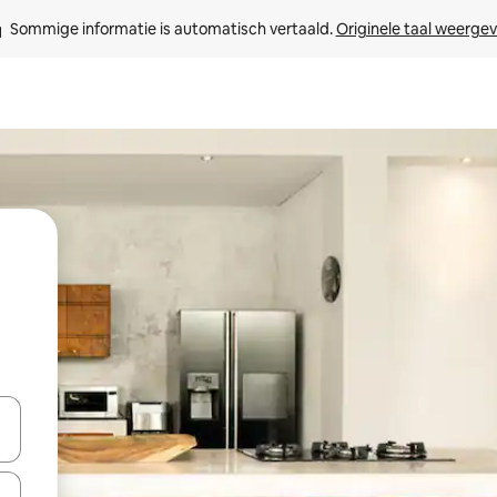
Sommige informatie is automatisch vertaald. 
Originele taal weerge
een keuze met je de pijltjestoetsen omhoog en omlaag, óf door te tikk