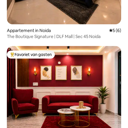
Appartement in Noida
Gemiddeld
5 (6)
The Boutique Signature | DLF Mall | Sec 45 Noida
Favoriet van gasten
Topfavoriet van gasten