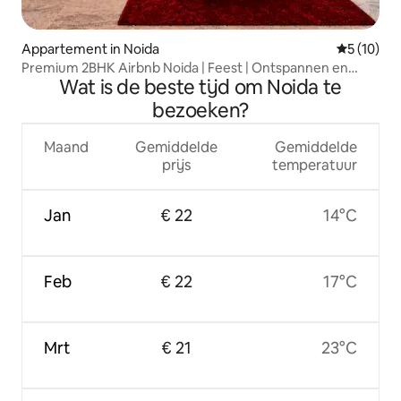
Appartement in Noida
Gemiddelde
5 (10)
Premium 2BHK Airbnb Noida | Feest | Ontspannen en
Wat is de beste tijd om Noida te
chillen
bezoeken?
Maand
Gemiddelde
Gemiddelde
prijs
temperatuur
Jan
€ 22
14°C
Feb
€ 22
17°C
Mrt
€ 21
23°C