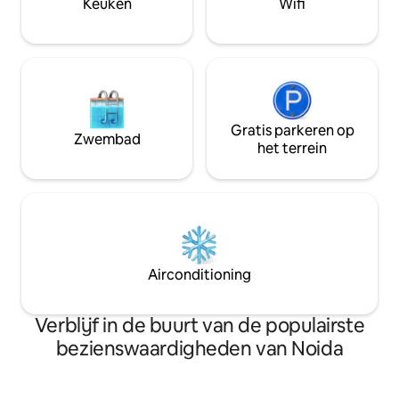
Keuken
Wifi
veilige, rustige, huiselijke sfeer —
perfect voor koppels en speciale
vieringen 😇
Gratis parkeren op
Zwembad
het terrein
Airconditioning
Verblijf in de buurt van de populairste
bezienswaardigheden van Noida