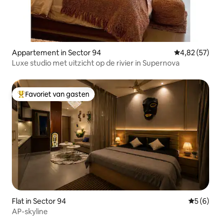
Appartement in Sector 94
Gemiddelde be
4,82 (57)
Luxe studio met uitzicht op de rivier in Supernova
Favoriet van gasten
Topfavoriet van gasten
Flat in Sector 94
Gemiddeld
5 (6)
AP-skyline