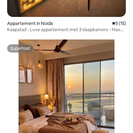
Appartement in Noida
Gemiddeld
5 (15)
Kaapstad - Luxe appartement met 3 slaapkamers - Max
Jaypee
Superhost
Superhost