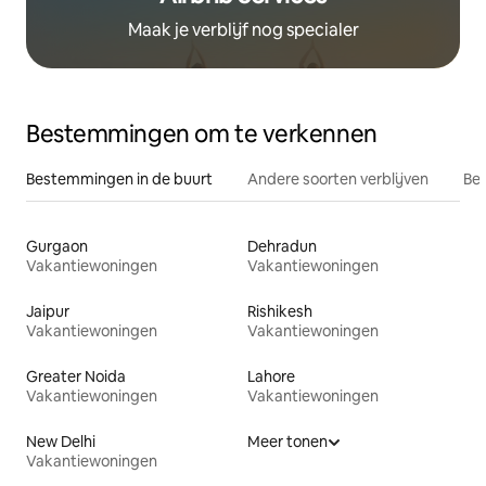
Maak je verblijf nog specialer
Bestemmingen om te verkennen
Bestemmingen in de buurt
Andere soorten verblijven
Bes
Gurgaon
Dehradun
Vakantiewoningen
Vakantiewoningen
Jaipur
Rishikesh
Vakantiewoningen
Vakantiewoningen
Greater Noida
Lahore
Vakantiewoningen
Vakantiewoningen
New Delhi
Meer tonen
Vakantiewoningen