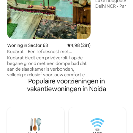
Luxe hoogbouw in
Delhi NCR • Panor
Yamuna-rivier va
verdieping • Snell
ideaal voor werke
langere verblijven
maaltijdbezorging
meer) • Gemakkeli
Woning in Sector 63
Gemiddelde beoordeling van 4,9
4,98 (281)
taxi en dicht bij d
bezienswaardighed
Kudarat – Een liefdesnest met
Voorzieningen in 
privézwembad
Kudarat biedt een privéverblijf op de
supermarkt, salon
begane grond met een dompelbad dat
• Parkeergelegenh
aan de slaapkamer is verbonden,
complex
volledig exclusief voor jouw comfort en
Populaire voorzieningen in
privacy. Een bed van bamboe in hutstijl
boven het zwembad zorgt voor een
vakantiewoningen in Noida
rustgevende, romantische sfeer, bijna
alsof je op het water zweeft. De
overdekte ruimte is omgeven door
echte planten, natuurlijke rotsen en een
gezellige bank, waardoor het er rustig,
warm en intiem aanvoelt. Kudarat is
ontworpen met op de natuur
geïnspireerde elementen en biedt een