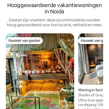
Hooggewaardeerde vakantiewoningen
in Noida
Gasten zijn unaniem: deze accommodaties worden
hoog gewaardeerd voor hun locatie, netheid en meer.
Favoriet van gasten
Favoriet van gas
Favoriet van gasten
Favoriet van gas
Woning in Sector 
Shades of Grey | 
de 41e verdieping 
Ultra-luxe appart
rivier
verdieping | Uitzi