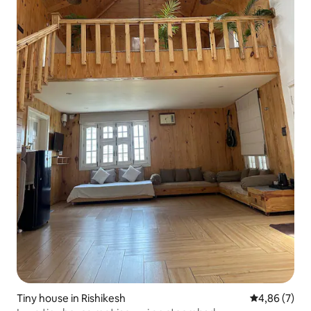
Tiny house in Rishikesh
Gemiddelde b
4,86 (7)