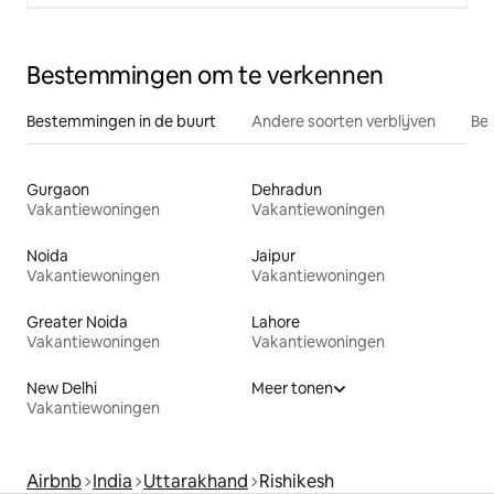
Bestemmingen om te verkennen
Bestemmingen in de buurt
Andere soorten verblijven
Bes
Gurgaon
Dehradun
Vakantiewoningen
Vakantiewoningen
Noida
Jaipur
Vakantiewoningen
Vakantiewoningen
Greater Noida
Lahore
Vakantiewoningen
Vakantiewoningen
New Delhi
Meer tonen
Vakantiewoningen
Airbnb
India
Uttarakhand
Rishikesh