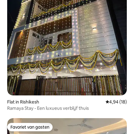
Flat in Rishikesh
Gemiddelde be
4,94 (18)
Ramaya Stay - Een luxueus verblijf thuis
Favoriet van gasten
Favoriet van gasten