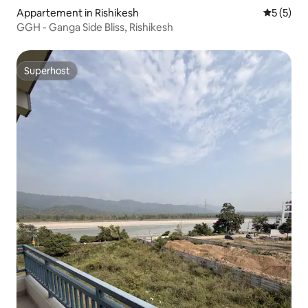
Appartement in Rishikesh
Gemiddeld
5 (5)
GGH - Ganga Side Bliss, Rishikesh
Superhost
Superhost