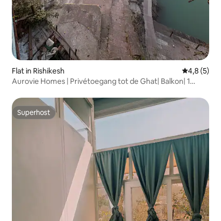
Flat in Rishikesh
Gemiddelde 
4,8 (5)
Aurovie Homes | Privétoegang tot de Ghat| Balkon| 1
slaapkamer, woonkamer en keuken
Superhost
Superhost